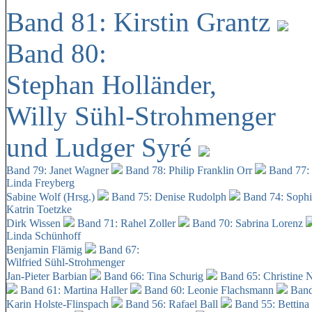
Band 81: Kirstin Grantz
Band 80:
Stephan Holländer,
Willy Sühl-Strohmenger
und Ludger Syré
Band 79: Janet Wagner
Band 78: Philip Franklin Orr
Band 77:
Linda Freyberg
Sabine Wolf (Hrsg.)
Band 75: Denise Rudolph
Band 74: Soph
Katrin Toetzke
Dirk Wissen
Band 71: Rahel Zoller
Band 70: Sabrina Lorenz
Linda Schünhoff
Benjamin Flämig
Band 67:
Wilfried Sühl-Strohmenger
Jan-Pieter Barbian
Band 66: Tina Schurig
Band 65: Christine 
Band 61: Martina Haller
Band 60:
Leonie Flachsmann
Band
Karin Holste-Flinspach
Band 56: Rafael Ball
Band 55: Bettina