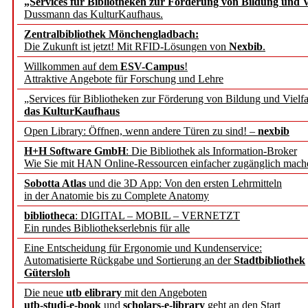
„Services für Bibliotheken zur Förderung von Bildung und Vi
angepasst
Dussmann das KulturKaufhaus.
Zentralbibliothek Mönchengladbach:
Wissenschaftskommunikati
Die Zukunft ist jetzt! Mit RFID-Lösungen von
Nexbib
.
Willkommen auf dem
ESV-Campus
!
konstruktiv!
Attraktive Angebote für Forschung und Lehre
„Services für Bibliotheken zur Förderung von Bildung und Vielfa
Mohr Siebeck übernimmt
das KulturKaufhaus
Open Library: Öffnen, wenn andere Türen zu sind! –
nexbib
und die Zeitschrift für 
H+H Software GmbH
: Die Bibliothek als Information-Broker
Wie Sie mit HAN Online-Ressourcen einfacher zugänglich mach
Francke Attempto
Sobotta Atlas
und die 3D App: Von den ersten Lehrmitteln
in der Anatomie bis zu Complete Anatomy
EBSCO Information Servic
bibliotheca
: DIGITAL – MOBIL – VERNETZT
Recherchefunktionen in
Ein rundes Bibliothekserlebnis für alle
Eine Entscheidung für Ergonomie und Kundenservice:
Automatisierte Rückgabe und Sortierung an der
Stadtbibliothek
Sorbisches Institut neu 
Gütersloh
Geschichte und kulturell
Die neue
utb elibrary
mit den Angeboten
utb-studi-e-book
und
scholars-e-library
geht an den Start