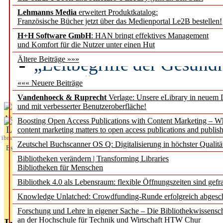
Lehmanns Media
erweitert Produktkatalog:
Künstliche Intelligenz a
Französische Bücher jetzt über das Medienportal Le2B bestellen!
besser zu verstehen
H+H Software GmbH
: HAN bringt effektives Management
und Komfort für die Nutzer unter einen Hut
„Leitbegriffe der Gesund
Ältere Beiträge »»»
des BIÖG erscheinen Ope
««« Neuere Beiträge
Vandenhoeck & Ruprecht
Verlage: Unsere eLibrary in neuem 
und mit verbesserter Benutzeroberfläche!
Aktuelles aus
Boosting Open Access Publications with Content Marketing – 
L
content marketing matters to open access publications and publish
ibrary
Zeutschel Buchscanner OS Q: Digitalisierung in höchster Qualitä
Essentials
Bibliotheken verändern | Transforming Libraries
Bibliotheken für Menschen
Bibliothek 4.0 als Lebensraum: flexible Öffnungszeiten sind gefra
Knowledge Unlatched: Crowdfunding-Runde erfolgreich abgesc
Forschung und Lehre in eigener Sache – Die Bibliothekwissensc
an der Hochschule für Technik und Wirtschaft HTW Chur