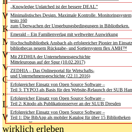
In der Ausgabe
06/2026
(August 20
„Knowledge Unlatched ist der bessere DEAL”
Was Hochschul­bibliotheken von i
Minimalistisches Design. Maximale Kontrolle. Monitoringsystem
testo 160
zum Überwachen der Umgebungsbedingungen in Bibliotheken.
Kinder in der digitalen Welt
Emerald – Ein Familienverlag mit weltweiter Auswirkung
Metadaten als Infrastruktur
Hochschulbibliothek Ansbach als erfolgreicher Pionier im Einsat
bibliothecas neuem Rückgabe- und Sortiersystem flex AMH™
Wenn Bots katalogisieren
Mit ZEDHIA der Unternehmensgeschichte
Mitteleuropas auf der Spur (10.02.2017)
Von Abschlusskleidern bis
ZEDHIA – Das Onlineportal für Wirtschafts-
und Unternehmensgeschichte (22.11.2016)
Geisterjagd-Ausrüstung in der
Erfolgreicher Einsatz von Open Source Software –
„Library of Things“ unterwegs
Teil 3: TYPO3 als Basis für den Website-Relaunch der SUB Ha
Erfolgreicher Einsatz von Open Source Software –
Lesen als Infrastrukturaufgabe
Teil 2: Kitodo als Publikationsserver an der SLUB Dresden
Erfolgreicher Einsatz von Open Source Software –
Wie Jugendliche Social Media
Teil 1: Die BibApp als mobiler Katalog für über 15 Bibliotheken
wirklich erleben