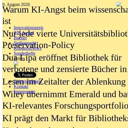
9. August 2026
Warum KI-Angst beim wissenschaft
ist
Innovationspreis
Nur jede vierte Universitätsbibliot
TIP Award
Bücher
Preservation-Policy
Stellenmarkt
KongressNews
Sonderhefte
Dua Lipa eröffnet Bibliothek für
Teilen
verbotene und zensierte Bücher in
Lesen im Zeitalter der Ablenkung
Zitierrichtlinien
Kontakt
Wiley übernimmt Emerald und ba
Impresssum
KI-relevantes Forschungsportfolio
KI prägt den Markt für Bibliothe