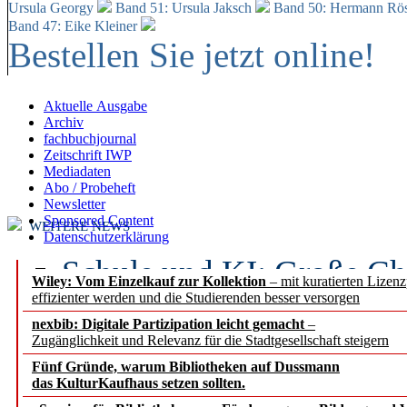
Ursula Georgy
Band 51: Ursula Jaksch
Band 50:
Hermann Rös
Band 47: Eike Kleiner
Bestellen Sie jetzt online!
Aktuelle Ausgabe
Archiv
fachbuchjournal
Zeitschrift IWP
Mediadaten
Abo / Probeheft
Newsletter
Sponsored Content
WEITERE NEWS
Datenschutzerklärung
Schule und KI: Große Ch
Wiley: Vom Einzelkauf zur Kollektion
– mit kuratierten Lizen
effizienter werden und die Studierenden besser versorgen
Voraussetzungen
nexbib: Digitale Partizipation leicht gemacht
–
Zugänglichkeit und Relevanz für die Stadtgesellschaft steigern
Erfolgreiches erstes Hal
Fünf Gründe, warum Bibliotheken auf Dussmann
Segment Research – Ausb
das KulturKaufhaus setzen sollten.