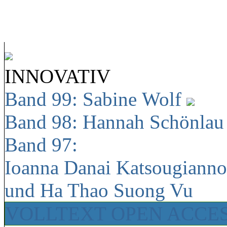
INNOVATIV
Band 99: Sabine Wolf
Band 98: Hannah Schönla
Band 97:
Ioanna Danai Katsougiann
und Ha Thao Suong Vu
VOLLTEXT OPEN ACCE