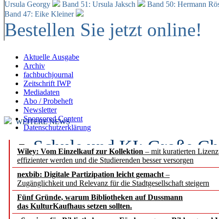
Ursula Georgy
Band 51: Ursula Jaksch
Band 50:
Hermann Rös
Band 47: Eike Kleiner
Bestellen Sie jetzt online!
Aktuelle Ausgabe
Archiv
fachbuchjournal
Zeitschrift IWP
Mediadaten
Abo / Probeheft
Newsletter
Sponsored Content
WEITERE NEWS
Datenschutzerklärung
Schule und KI: Große Ch
Wiley: Vom Einzelkauf zur Kollektion
– mit kuratierten Lizen
effizienter werden und die Studierenden besser versorgen
Voraussetzungen
nexbib: Digitale Partizipation leicht gemacht
–
Zugänglichkeit und Relevanz für die Stadtgesellschaft steigern
Erfolgreiches erstes Hal
Fünf Gründe, warum Bibliotheken auf Dussmann
Segment Research – Ausb
das KulturKaufhaus setzen sollten.