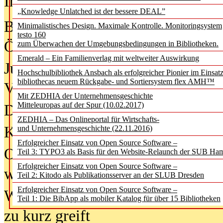
In der Ausgabe
05/2026
(Juni/Juli
„Knowledge Unlatched ist der bessere DEAL”
Bürgerforum fordert mehr Medienb
Minimalistisches Design. Maximale Kontrolle. Monitoringsystem
testo 160
Öffentlichkeit
zum Überwachen der Umgebungsbedingungen in Bibliotheken.
Emerald – Ein Familienverlag mit weltweiter Auswirkung
Jugendliche wollen besseren Schut
Hochschulbibliothek Ansbach als erfolgreicher Pionier im Einsat
bibliothecas neuem Rückgabe- und Sortiersystem flex AMH™
Verbote
Mit ZEDHIA der Unternehmensgeschichte
Mitteleuropas auf der Spur (10.02.2017)
Digitale Langzeit­archi­vierung br
ZEDHIA – Das Onlineportal für Wirtschafts-
KI-Chatbots werden Teil der wiss
und Unternehmensgeschichte (22.11.2016)
Erfolgreicher Einsatz von Open Source Software –
Offene Infrastrukturen für
Teil 3: TYPO3 als Basis für den Website-Relaunch der SUB Ha
Erfolgreicher Einsatz von Open Source Software –
wissenschaftliche Informationssy
Teil 2: Kitodo als Publikationsserver an der SLUB Dresden
Erfolgreicher Einsatz von Open Source Software –
Warum die Debatte über KI-Texte
Teil 1: Die BibApp als mobiler Katalog für über 15 Bibliotheken
zu kurz greift