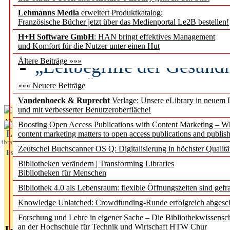
Lehmanns Media
erweitert Produktkatalog:
Künstliche Intelligenz a
Französische Bücher jetzt über das Medienportal Le2B bestellen!
besser zu verstehen
H+H Software GmbH
: HAN bringt effektives Management
und Komfort für die Nutzer unter einen Hut
„Leitbegriffe der Gesund
Ältere Beiträge »»»
des BIÖG erscheinen Ope
««« Neuere Beiträge
Vandenhoeck & Ruprecht
Verlage: Unsere eLibrary in neuem 
und mit verbesserter Benutzeroberfläche!
Aktuelles aus
Boosting Open Access Publications with Content Marketing – 
L
content marketing matters to open access publications and publish
ibrary
Zeutschel Buchscanner OS Q: Digitalisierung in höchster Qualitä
Essentials
Bibliotheken verändern | Transforming Libraries
Bibliotheken für Menschen
Bibliothek 4.0 als Lebensraum: flexible Öffnungszeiten sind gefra
Knowledge Unlatched: Crowdfunding-Runde erfolgreich abgesc
Forschung und Lehre in eigener Sache – Die Bibliothekwissensc
an der Hochschule für Technik und Wirtschaft HTW Chur