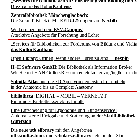
„Services für Bibliotheken zur Förderung von Bildung und Vi
angepasst
Dussmann das KulturKaufhaus.
Zentralbibliothek Mönchengladbach:
Wissenschaftskommunikati
Die Zukunft ist jetzt! Mit RFID-Lösungen von
Nexbib
.
Willkommen auf dem
ESV-Campus
!
konstruktiv!
Attraktive Angebote für Forschung und Lehre
„Services für Bibliotheken zur Förderung von Bildung und Vielfa
Mohr Siebeck übernimmt
das KulturKaufhaus
Open Library: Öffnen, wenn andere Türen zu sind! –
nexbib
und die Zeitschrift für 
H+H Software GmbH
: Die Bibliothek als Information-Broker
Wie Sie mit HAN Online-Ressourcen einfacher zugänglich mach
Francke Attempto
Sobotta Atlas
und die 3D App: Von den ersten Lehrmitteln
in der Anatomie bis zu Complete Anatomy
EBSCO Information Servic
bibliotheca
: DIGITAL – MOBIL – VERNETZT
Recherchefunktionen in
Ein rundes Bibliothekserlebnis für alle
Eine Entscheidung für Ergonomie und Kundenservice:
Automatisierte Rückgabe und Sortierung an der
Stadtbibliothek
Sorbisches Institut neu 
Gütersloh
Geschichte und kulturell
Die neue
utb elibrary
mit den Angeboten
utb-studi-e-book
und
scholars-e-library
geht an den Start