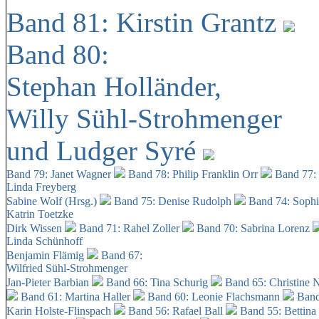
Band 81: Kirstin Grantz
Band 80:
Stephan Holländer,
Willy Sühl-Strohmenger
und Ludger Syré
Band 79: Janet Wagner
Band 78: Philip Franklin Orr
Band 77:
Linda Freyberg
Sabine Wolf (Hrsg.)
Band 75: Denise Rudolph
Band 74: Soph
Katrin Toetzke
Dirk Wissen
Band 71: Rahel Zoller
Band 70: Sabrina Lorenz
Linda Schünhoff
Benjamin Flämig
Band 67:
Wilfried Sühl-Strohmenger
Jan-Pieter Barbian
Band 66: Tina Schurig
Band 65: Christine 
Band 61: Martina Haller
Band 60:
Leonie Flachsmann
Band
Karin Holste-Flinspach
Band 56: Rafael Ball
Band 55: Bettina