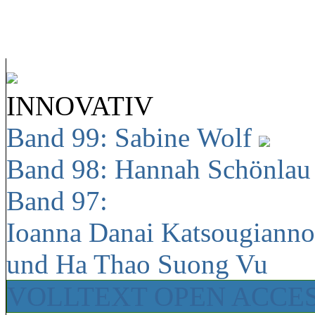
INNOVATIV
Band 99: Sabine Wolf
Band 98: Hannah Schönla
Band 97:
Ioanna Danai Katsougiann
und Ha Thao Suong Vu
VOLLTEXT OPEN ACCE