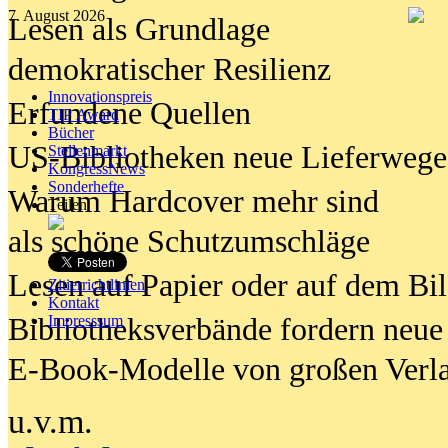
7. August 2026
Lesen als Grundlage
demokratischer Resilienz
Innovationspreis
Erfundene Quellen
TIP Award
Bücher
US-Bibliotheken neue Lieferwege
Stellenmarkt
KongressNews
Sonderhefte
Warum Hardcover mehr sind
Teilen
als schöne Schutzumschläge
Lesen auf Papier oder auf dem Bi
Zitierrichtlinien
Kontakt
Bibliotheksverbände fordern neue
Impresssum
E-Book-Modelle von großen Verl
u.v.m.