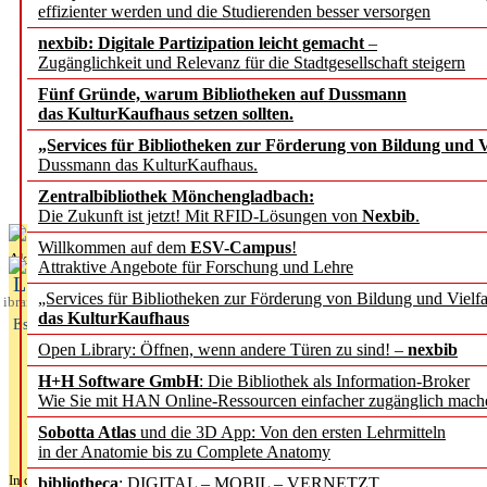
Sorbisches Institut neu im Netzwerk „Copernico – Geschicht
effizienter werden und die Studierenden besser versorgen
Künstliche Intelligenz als Werkzeug, um Wissenschaft besse
nexbib: Digitale Partizipation leicht gemacht
–
Zugänglichkeit und Relevanz für die Stadtgesellschaft steigern
„Leitbegriffe der Gesundheitsförderung und Prävention“ d
Fünf Gründe, warum Bibliotheken auf Dussmann
Forschungsdateninfrastruktur: Mehr Erkenntnisse aus jedem
das KulturKaufhaus setzen sollten.
DFG setzt Förderung des HU-Projektkonsortiums FAIRmat f
„Services für Bibliotheken zur Förderung von Bildung und Vi
Dussmann das KulturKaufhaus.
Bayerns digitale Schatzkammer nimmt historische Schulwan
Zentralbibliothek Mönchengladbach:
Fifth Open Access Report from Springer Nature shows transf
Die Zukunft ist jetzt! Mit RFID-Lösungen von
Nexbib
.
Willkommen auf dem
ESV-Campus
!
Aktuelles aus
Attraktive Angebote für Forschung und Lehre
L
„Services für Bibliotheken zur Förderung von Bildung und Vielfa
ibrary
das KulturKaufhaus
Essentials
Open Library: Öffnen, wenn andere Türen zu sind! –
nexbib
H+H Software GmbH
: Die Bibliothek als Information-Broker
Wie Sie mit HAN Online-Ressourcen einfacher zugänglich mach
Sobotta Atlas
und die 3D App: Von den ersten Lehrmitteln
in der Anatomie bis zu Complete Anatomy
In der Ausgabe
05/2026
(Juni/Juli 2026) lesen Sie u.a.:
bibliotheca
: DIGITAL – MOBIL – VERNETZT