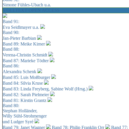
Simone Fühles-Ubach u.a.
VOLLTEXT OPEN ACCESS
Band 91:
Eva Seidlmayer u.a.
Band 90:
Jan-Pieter Barbian
Band 89: Meike Kirner
Band 88:
Verena-Christin Schmidt
Band 87: Marieke Tödter
Band 86:
Alexandra Schenk
Band 85: Luis Moßburger
Band 84: Silvia Kruse
Band 83: Linda Freyberg, Sabine Wolf (Hrsg.)
Band 82: Sarah Pielmeier
Band 81: Kirstin Grantz
Band 80:
Stephan Holländer,
Willy Sühl-Strohmenger
und Ludger Syré
Band 79: Janet Wagner
Band 78: Philip Franklin Orr
Band 77: