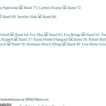
ia Paplowski
Band 73: Carmen Krause
Band 72:
Band 69: Jennifer Hale
Band 68:
Niehoff
Band 64: Eva May
Band 63: Eva Bunge
Band 62: Nat
g Ruppelt
Band 57:
Karin Holste-Flinspach
Band 56: Rafael Bal
aksch
Band 50:
Hermann Rösch (Hrsg)
Band 49:
Lisa Maria Geis
rchefunktionen in EBSCOhost vor
zpaketen