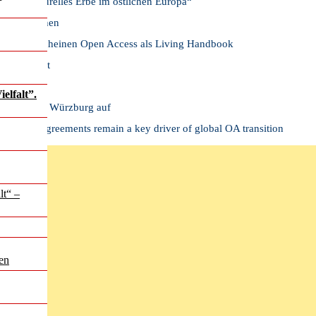
e und kulturelles Erbe im östlichen Europa“
r zu verstehen
es BIÖG erscheinen Open Access als Living Handbook
 Experiment
ort
elfalt”.
dbilder aus Würzburg auf
ormative agreements remain a key driver of global OA transition
lt“ –
en