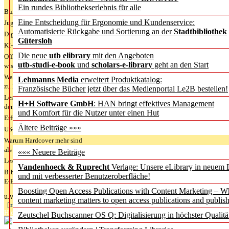
Ein rundes Bibliothekserlebnis für alle
Bürgerforum fordert mehr Medienbildung, Plattformregeln und lokale Öffentlichk
Eine Entscheidung für Ergonomie und Kundenservice:
Jugendliche wollen besseren Schutz, aber keine einfachen Social-Media-Verbote
Automatisierte Rückgabe und Sortierung an der
Stadtbibliothek
Digitale Langzeit­archi­vierung braucht klare Regeln
Gütersloh
KI-Chatbots werden Teil der wissenschaftlichen Informationssuche
Die neue
utb elibrary
mit den Angeboten
Offene Infrastrukturen für
utb-studi-e-book
und
scholars-e-library
geht an den Start
wissenschaftliche Informationssysteme
Warum die Debatte über KI-Texte
Lehmanns Media
erweitert Produktkatalog:
zu kurz greift
Französische Bücher jetzt über das Medienportal Le2B bestellen!
Lesen als Grundlage
H+H Software GmbH
: HAN bringt effektives Management
demokratischer Resilienz
und Komfort für die Nutzer unter einen Hut
Erfundene Quellen
Ältere Beiträge »»»
US-Bibliotheken neue Lieferwege
Warum Hardcover mehr sind
als schöne Schutzumschläge
««« Neuere Beiträge
Lesen auf Papier oder auf dem Bildschirm?
Vandenhoeck & Ruprecht
Verlage: Unsere eLibrary in neuem 
Bibliotheksverbände fordern neue
und mit verbesserter Benutzeroberfläche!
E-Book-Modelle von großen Verlagen
Boosting Open Access Publications with Content Marketing – 
u.v.m.
content marketing matters to open access publications and publish
[mehr]
Hier geht es zur Newsletter-Anmeldung
Zeutschel Buchscanner OS Q: Digitalisierung in höchster Qualitä