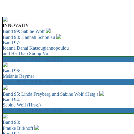
INNOVATIV
Band 99: Sabine Wolf
Band 98: Hannah Schönlau
Band 97:
Ioanna Danai Katsougiannopoulou
und Ha Thao Suong Vu
VOLLTEXT OPEN ACCESS
Band 96:
Melanie Reymer
VOLLTEXT OPEN ACCESS
Band 95: Linda Freyberg und Sabine Wolf (Hrsg.)
Band 94:
Sabine Wolf (Hrsg.)
VOLLTEXT OPEN ACCESS
Band 93:
Frauke Birkhoff
Band 92: