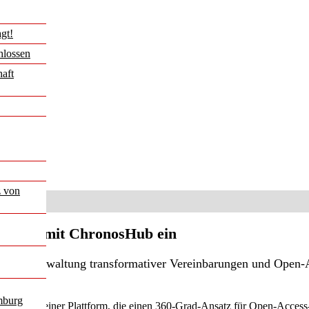
gt!
hlossen
haft
z von
rschaft mit ChronosHub ein
ntralen Verwaltung transformativer Vereinbarungen und Open-
mburg
hronosHub, einer Plattform, die einen 360-Grad-Ansatz für Open-Access