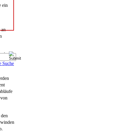
e ein
 an
n
 wir
e Suche
erden
ent
abläufe
 von
 den
erwinden
b.