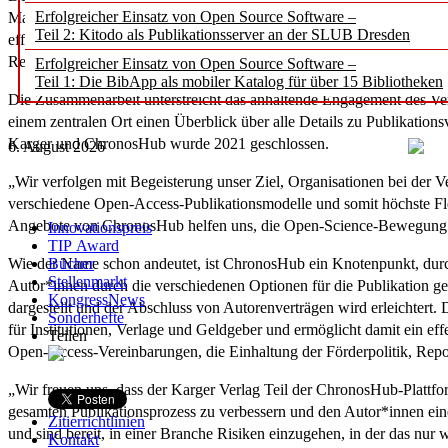
Erfolgreicher Einsatz von Open Source Software –
Management anbietet, bekannt zu geben. Von dieser neuen Zusammenarb
Teil 2: Kitodo als Publikationsserver an der SLUB Dresden
effektives Compliance- und Lizenzmanagement, eine bessere Handhab
Rechnungsstellung und Zahlungseinzug sowie Datenmanagement und 
Erfolgreicher Einsatz von Open Source Software –
Teil 1: Die BibApp als mobiler Katalog für über 15 Bibliotheken
Die Zusammenarbeit unterstreicht das anhaltende Engagement des V
einem zentralen Ort einen Überblick über alle Details zu Publikation
Karger und ChronosHub wurde 2021 geschlossen.
6. August 2026
„Wir verfolgen mit Begeisterung unser Ziel, Organisationen bei der V
verschiedene Open-Access-Publikationsmodelle und somit höchste Flex
Angebote von ChronosHub helfen uns, die Open-Science-Bewegung 
Innovationspreis
TIP Award
Wie der Name schon andeutet, ist ChronosHub ein Knotenpunkt, durc
Bücher
Stellenmarkt
Autor*innen durch die verschiedenen Optionen für die Publikation gef
KongressNews
dargestellt und der Abschluss von Autorenverträgen wird erleichtert.
Sonderhefte
für Institutionen, Verlage und Geldgeber und ermöglicht damit ein 
Teilen
Open-Access-Vereinbarungen, die Einhaltung der Förderpolitik, Rep
„Wir freuen uns, dass der Karger Verlag Teil der ChronosHub-Platt
gesamten Publikationsprozess zu verbessern und den Autor*innen e
Zitierrichtlinien
und sind bereit, in einer Branche Risiken einzugehen, in der das 
Kontakt