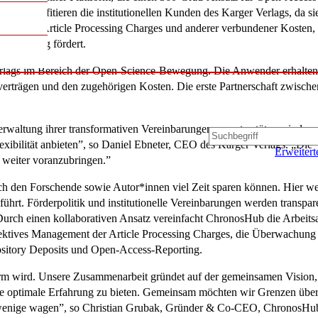
eit profitieren die institutionellen Kunden des Karger Verlags, da si
ung der Article Processing Charges und anderer verbundener Kosten,
Reporting fördert.
erlags im Bereich der Open-Science-Bewegung. Die Anwender erhalten
sverträgen und den zugehörigen Kosten. Die erste Partnerschaft zwische
erwaltung ihrer transformativen Vereinbarungen zu unterstützen, indem
ibilität anbieten”, so Daniel Ebneter, CEO des Karger Verlags. „Die
Erweitert
weiter voranzubringen.”
h den Forschende sowie Autor*innen viel Zeit sparen können. Hier w
ührt. Förderpolitik und institutionelle Vereinbarungen werden transpar
 Durch einen kollaborativen Ansatz vereinfacht ChronosHub die Arbeits
effektives Management der Article Processing Charges, die Überwachung
ository Deposits und Open-Access-Reporting.
form wird. Unsere Zusammenarbeit gründet auf der gemeinsamen Vision,
ine optimale Erfahrung zu bieten. Gemeinsam möchten wir Grenzen üb
nur wenige wagen”, so Christian Grubak, Gründer & Co-CEO, ChronosHu