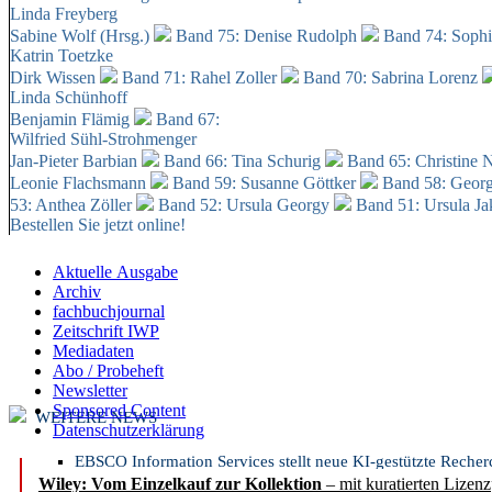
Linda Freyberg
Sabine Wolf (Hrsg.)
Band 75: Denise Rudolph
Band 74: Soph
Katrin Toetzke
Dirk Wissen
Band 71: Rahel Zoller
Band 70: Sabrina Lorenz
Linda Schünhoff
Benjamin Flämig
Band 67:
Wilfried Sühl-Strohmenger
Jan-Pieter Barbian
Band 66: Tina Schurig
Band 65: Christine 
Leonie Flachsmann
Band 59: Susanne Göttker
Band 58: Geor
53: Anthea Zöller
Band 52: Ursula Georgy
Band 51: Ursula J
Bestellen Sie jetzt online!
Aktuelle Ausgabe
Archiv
fachbuchjournal
Zeitschrift IWP
Mediadaten
Abo / Probeheft
Newsletter
Sponsored Content
WEITERE NEWS
Datenschutzerklärung
EBSCO Information Services stellt neue KI-gestützte Reche
Wiley: Vom Einzelkauf zur Kollektion
– mit kuratierten Lizen