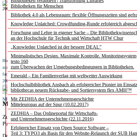
Bibliotheken verändern | Transforming Libraries
fach
b
uchjournal
Bibliotheken für Menschen
2009 bis 2023
Bibliothek 4.0 als Lebensraum: flexible Öffnungszeiten sind gefra
Knowledge Unlatched: Crowdfunding-Runde erfolgreich abgesc
Forschung und Lehre in eigener Sache – Die Bibliothekwissensc
an der Hochschule für Technik und Wirtschaft HTW Chur
„Knowledge Unlatched ist der bessere DEAL”
Minimalistisches Design. Maximale Kontrolle. Monitoringsystem
Hier geht es
testo 160
zum Überwachen der Umgebungsbedingungen in Bibliotheken.
zum Archiv des
fach
b
uchjournals
Emerald – Ein Familienverlag mit weltweiter Auswirkung
2009 bis 2023
Hochschulbibliothek Ansbach als erfolgreicher Pionier im Einsat
bibliothecas neuem Rückgabe- und Sortiersystem flex AMH™
Mit ZEDHIA der Unternehmensgeschichte
NEWS
Medienmitteilung: Karger Verlag geht Partne
Mitteleuropas auf der Spur (10.02.2017)
ZEDHIA – Das Onlineportal für Wirtschafts-
Zusammenarbeit sorgt für einfachere Arbeitsabläufe zur ze
und Unternehmensgeschichte (22.11.2016)
Publikation.
Erfolgreicher Einsatz von Open Source Software –
Teil 3: TYPO3 als Basis für den Website-Relaunch der SUB Ha
Der
Karger Verlag
freut sich sehr, seine neueste Partnerschaft mit C