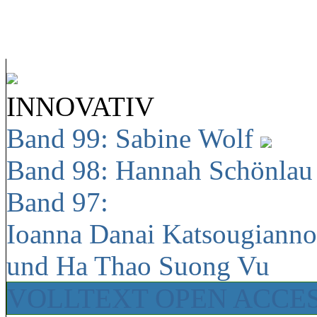
INNOVATIV
Band 99: Sabine Wolf
Band 98: Hannah Schönla
Band 97:
Ioanna Danai Katsougiann
und Ha Thao Suong Vu
VOLLTEXT OPEN ACCE