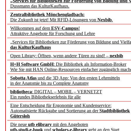
„Services für Bibliotheken zur Förderung von Bildung und Vi
angepasst
Dussmann das KulturKaufhaus.
Zentralbibliothek Mönchengladbach:
Wissenschaftskommunikati
Die Zukunft ist jetzt! Mit RFID-Lösungen von
Nexbib
.
Willkommen auf dem
ESV-Campus
!
konstruktiv!
Attraktive Angebote für Forschung und Lehre
„Services für Bibliotheken zur Förderung von Bildung und Vielfa
Mohr Siebeck übernimmt
das KulturKaufhaus
Open Library: Öffnen, wenn andere Türen zu sind! –
nexbib
und die Zeitschrift für 
H+H Software GmbH
: Die Bibliothek als Information-Broker
Wie Sie mit HAN Online-Ressourcen einfacher zugänglich mach
Francke Attempto
Sobotta Atlas
und die 3D App: Von den ersten Lehrmitteln
in der Anatomie bis zu Complete Anatomy
EBSCO Information Servic
bibliotheca
: DIGITAL – MOBIL – VERNETZT
Recherchefunktionen in
Ein rundes Bibliothekserlebnis für alle
Eine Entscheidung für Ergonomie und Kundenservice:
Automatisierte Rückgabe und Sortierung an der
Stadtbibliothek
Sorbisches Institut neu 
Gütersloh
Geschichte und kulturell
Die neue
utb elibrary
mit den Angeboten
utb-studi-e-book
und
scholars-e-library
geht an den Start