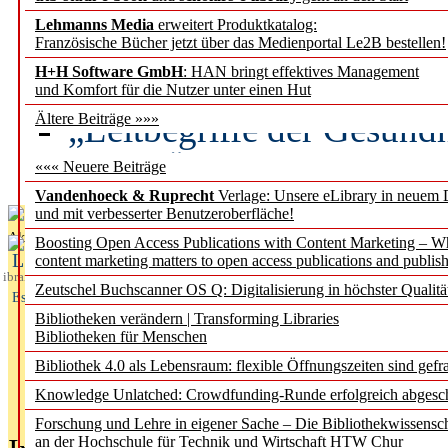
Lehmanns Media
erweitert Produktkatalog:
Künstliche Intelligenz a
Französische Bücher jetzt über das Medienportal Le2B bestellen!
besser zu verstehen
H+H Software GmbH
: HAN bringt effektives Management
und Komfort für die Nutzer unter einen Hut
„Leitbegriffe der Gesund
Ältere Beiträge »»»
des BIÖG erscheinen Ope
««« Neuere Beiträge
Vandenhoeck & Ruprecht
Verlage: Unsere eLibrary in neuem 
und mit verbesserter Benutzeroberfläche!
Aktuelles aus
Boosting Open Access Publications with Content Marketing – 
L
content marketing matters to open access publications and publish
ibrary
Zeutschel Buchscanner OS Q: Digitalisierung in höchster Qualitä
Essentials
Bibliotheken verändern | Transforming Libraries
Bibliotheken für Menschen
Bibliothek 4.0 als Lebensraum: flexible Öffnungszeiten sind gefra
Knowledge Unlatched: Crowdfunding-Runde erfolgreich abgesc
Forschung und Lehre in eigener Sache – Die Bibliothekwissensc
an der Hochschule für Technik und Wirtschaft HTW Chur