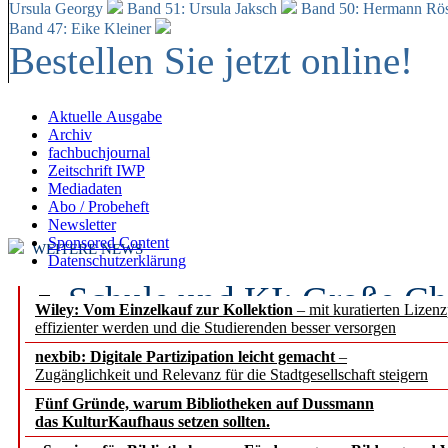
Ursula Georgy
Band 51: Ursula Jaksch
Band 50:
Hermann Rös
Band 47: Eike Kleiner
Bestellen Sie jetzt online!
Aktuelle Ausgabe
Archiv
fachbuchjournal
Zeitschrift IWP
Mediadaten
Abo / Probeheft
Newsletter
Sponsored Content
WEITERE NEWS
Datenschutzerklärung
Schule und KI: Große Ch
Wiley: Vom Einzelkauf zur Kollektion
– mit kuratierten Lizen
effizienter werden und die Studierenden besser versorgen
Voraussetzungen
nexbib: Digitale Partizipation leicht gemacht
–
Zugänglichkeit und Relevanz für die Stadtgesellschaft steigern
Erfolgreiches erstes Hal
Fünf Gründe, warum Bibliotheken auf Dussmann
Segment Research – Ausb
das KulturKaufhaus setzen sollten.