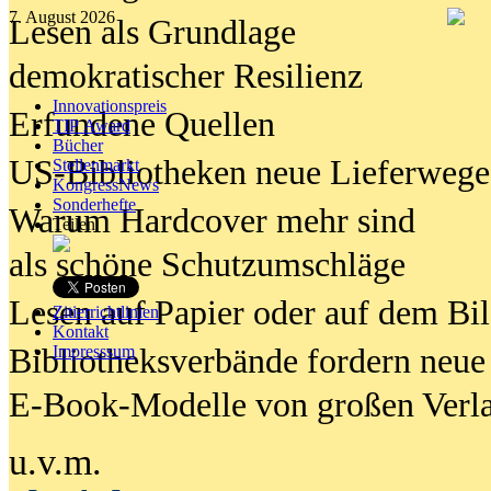
7. August 2026
Lesen als Grundlage
demokratischer Resilienz
Innovationspreis
Erfundene Quellen
TIP Award
Bücher
US-Bibliotheken neue Lieferwege
Stellenmarkt
KongressNews
Sonderhefte
Warum Hardcover mehr sind
Teilen
als schöne Schutzumschläge
Lesen auf Papier oder auf dem Bi
Zitierrichtlinien
Kontakt
Bibliotheksverbände fordern neue
Impresssum
E-Book-Modelle von großen Verl
u.v.m.