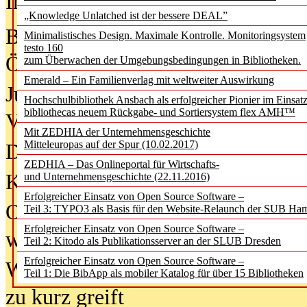
In der Ausgabe
05/2026
(Juni/Juli
„Knowledge Unlatched ist der bessere DEAL”
Bürgerforum fordert mehr Medienb
Minimalistisches Design. Maximale Kontrolle. Monitoringsystem
testo 160
Öffentlichkeit
zum Überwachen der Umgebungsbedingungen in Bibliotheken.
Emerald – Ein Familienverlag mit weltweiter Auswirkung
Jugendliche wollen besseren Schut
Hochschulbibliothek Ansbach als erfolgreicher Pionier im Einsat
bibliothecas neuem Rückgabe- und Sortiersystem flex AMH™
Verbote
Mit ZEDHIA der Unternehmensgeschichte
Mitteleuropas auf der Spur (10.02.2017)
Digitale Langzeit­archi­vierung br
ZEDHIA – Das Onlineportal für Wirtschafts-
KI-Chatbots werden Teil der wiss
und Unternehmensgeschichte (22.11.2016)
Erfolgreicher Einsatz von Open Source Software –
Offene Infrastrukturen für
Teil 3: TYPO3 als Basis für den Website-Relaunch der SUB Ha
Erfolgreicher Einsatz von Open Source Software –
wissenschaftliche Informationssy
Teil 2: Kitodo als Publikationsserver an der SLUB Dresden
Erfolgreicher Einsatz von Open Source Software –
Warum die Debatte über KI-Texte
Teil 1: Die BibApp als mobiler Katalog für über 15 Bibliotheken
zu kurz greift