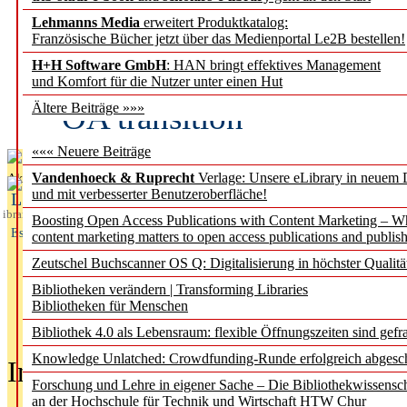
Lehmanns Media
erweitert Produktkatalog:
Fifth Open Access Repor
Französische Bücher jetzt über das Medienportal Le2B bestellen!
H+H Software GmbH
: HAN bringt effektives Management
transformative agreements
und Komfort für die Nutzer unter einen Hut
OA transition
Ältere Beiträge »»»
««« Neuere Beiträge
Vandenhoeck & Ruprecht
Verlage: Unsere eLibrary in neuem 
Aktuelles aus
und mit verbesserter Benutzeroberfläche!
L
ibrary
Boosting Open Access Publications with Content Marketing – 
Essentials
content marketing matters to open access publications and publish
Zeutschel Buchscanner OS Q: Digitalisierung in höchster Qualitä
Bibliotheken verändern | Transforming Libraries
Bibliotheken für Menschen
Bibliothek 4.0 als Lebensraum: flexible Öffnungszeiten sind gefra
Knowledge Unlatched: Crowdfunding-Runde erfolgreich abgesc
In der Ausgabe
05/2026
(Juni/Juli
Forschung und Lehre in eigener Sache – Die Bibliothekwissensc
an der Hochschule für Technik und Wirtschaft HTW Chur