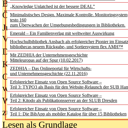
Bürgerforum fordert mehr Medienb
„Knowledge Unlatched ist der bessere DEAL”
Öffentlichkeit
Minimalistisches Design. Maximale Kontrolle. Monitoringsystem
testo 160
Jugendliche wollen besseren Schut
zum Überwachen der Umgebungsbedingungen in Bibliotheken.
Emerald – Ein Familienverlag mit weltweiter Auswirkung
Verbote
Hochschulbibliothek Ansbach als erfolgreicher Pionier im Einsat
bibliothecas neuem Rückgabe- und Sortiersystem flex AMH™
Digitale Langzeit­archi­vierung br
Mit ZEDHIA der Unternehmensgeschichte
Mitteleuropas auf der Spur (10.02.2017)
KI-Chatbots werden Teil der wiss
ZEDHIA – Das Onlineportal für Wirtschafts-
und Unternehmensgeschichte (22.11.2016)
Offene Infrastrukturen für
Erfolgreicher Einsatz von Open Source Software –
wissenschaftliche Informationssy
Teil 3: TYPO3 als Basis für den Website-Relaunch der SUB Ha
Erfolgreicher Einsatz von Open Source Software –
Warum die Debatte über KI-Texte
Teil 2: Kitodo als Publikationsserver an der SLUB Dresden
Erfolgreicher Einsatz von Open Source Software –
zu kurz greift
Teil 1: Die BibApp als mobiler Katalog für über 15 Bibliotheken
Lesen als Grundlage