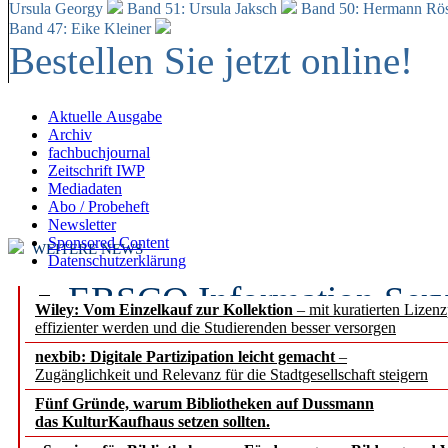
Ursula Georgy
Band 51: Ursula Jaksch
Band 50:
Hermann Rös
Band 47: Eike Kleiner
Bestellen Sie jetzt online!
Aktuelle Ausgabe
Archiv
fachbuchjournal
Zeitschrift IWP
Mediadaten
Abo / Probeheft
Newsletter
Sponsored Content
WEITERE NEWS
Datenschutzerklärung
EBSCO Information Servic
Wiley: Vom Einzelkauf zur Kollektion
– mit kuratierten Lizen
effizienter werden und die Studierenden besser versorgen
Recherchefunktionen in
nexbib: Digitale Partizipation leicht gemacht
–
Zugänglichkeit und Relevanz für die Stadtgesellschaft steigern
Sorbisches Institut neu 
Fünf Gründe, warum Bibliotheken auf Dussmann
Geschichte und kulturell
das KulturKaufhaus setzen sollten.