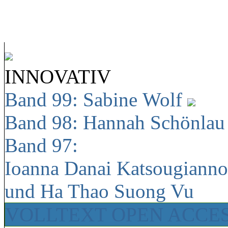
INNOVATIV
Band 99: Sabine Wolf
Band 98: Hannah Schönla
Band 97:
Ioanna Danai Katsougiann
und Ha Thao Suong Vu
VOLLTEXT OPEN ACCE