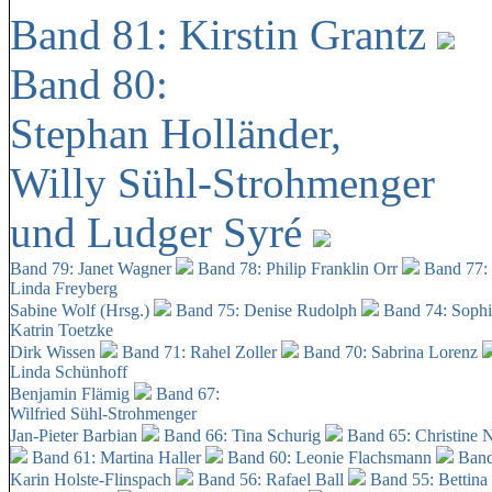
Band 81: Kirstin Grantz
Band 80:
Stephan Holländer,
Willy Sühl-Strohmenger
und Ludger Syré
Band 79: Janet Wagner
Band 78: Philip Franklin Orr
Band 77:
Linda Freyberg
Sabine Wolf (Hrsg.)
Band 75: Denise Rudolph
Band 74: Soph
Katrin Toetzke
Dirk Wissen
Band 71: Rahel Zoller
Band 70: Sabrina Lorenz
Linda Schünhoff
Benjamin Flämig
Band 67:
Wilfried Sühl-Strohmenger
Jan-Pieter Barbian
Band 66: Tina Schurig
Band 65: Christine 
Band 61: Martina Haller
Band 60:
Leonie Flachsmann
Band
Karin Holste-Flinspach
Band 56: Rafael Ball
Band 55: Bettina