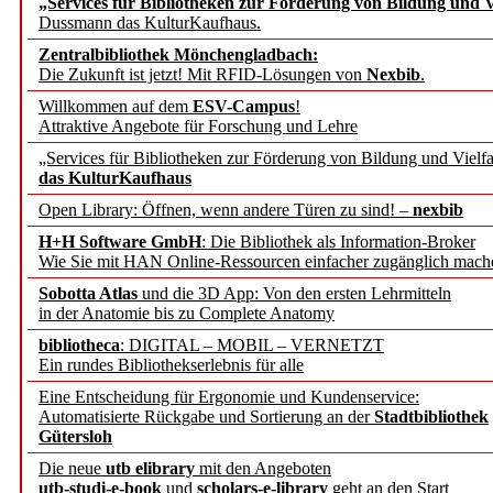
„Services für Bibliotheken zur Förderung von Bildung und Vi
Dussmann das KulturKaufhaus.
Künstliche Intelligenz a
Zentralbibliothek Mönchengladbach:
besser zu verstehen
Die Zukunft ist jetzt! Mit RFID-Lösungen von
Nexbib
.
Willkommen auf dem
ESV-Campus
!
Attraktive Angebote für Forschung und Lehre
„Leitbegriffe der Gesund
„Services für Bibliotheken zur Förderung von Bildung und Vielfa
des BIÖG erscheinen Ope
das KulturKaufhaus
Open Library: Öffnen, wenn andere Türen zu sind! –
nexbib
Forschungsdateninfrastru
H+H Software GmbH
: Die Bibliothek als Information-Broker
Wie Sie mit HAN Online-Ressourcen einfacher zugänglich mach
jedem Experiment
Sobotta Atlas
und die 3D App: Von den ersten Lehrmitteln
in der Anatomie bis zu Complete Anatomy
DFG setzt Förderung des
bibliotheca
: DIGITAL – MOBIL – VERNETZT
Ein rundes Bibliothekserlebnis für alle
FAIRmat fort
Eine Entscheidung für Ergonomie und Kundenservice:
Automatisierte Rückgabe und Sortierung an der
Stadtbibliothek
Bayerns digitale Schatzk
Gütersloh
Die neue
utb elibrary
mit den Angeboten
Schulwandbilder aus Wür
utb-studi-e-book
und
scholars-e-library
geht an den Start