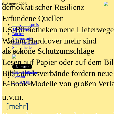
6. August 2026
demokratischer Resilienz
Erfundene Quellen
Innovationspreis
US-Bibliotheken neue Lieferwege
TIP Award
Bücher
Stellenmarkt
Warum Hardcover mehr sind
KongressNews
Sonderhefte
als schöne Schutzumschläge
Teilen
Lesen auf Papier oder auf dem Bi
Bibliotheksverbände fordern neue
Zitierrichtlinien
Kontakt
E-Book-Modelle von großen Verl
Impresssum
u.v.m.
[mehr]