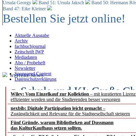
Ursula Georgy
Band 51: Ursula Jaksch
Band 50:
Hermann Rös
Band 47: Eike Kleiner
Bestellen Sie jetzt online!
Aktuelle Ausgabe
Archiv
fachbuchjournal
Zeitschrift IWP
Mediadaten
Abo / Probeheft
Newsletter
Sponsored Content
WEITERE NEWS
Datenschutzerklärung
Schule und KI: Große Ch
Wiley: Vom Einzelkauf zur Kollektion
– mit kuratierten Lizen
effizienter werden und die Studierenden besser versorgen
Voraussetzungen
nexbib: Digitale Partizipation leicht gemacht
–
Zugänglichkeit und Relevanz für die Stadtgesellschaft steigern
Erfolgreiches erstes Hal
Fünf Gründe, warum Bibliotheken auf Dussmann
Segment Research – Ausb
das KulturKaufhaus setzen sollten.