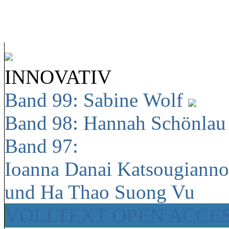
INNOVATIV
Band 99: Sabine Wolf
Band 98: Hannah Schönla
Band 97:
Ioanna Danai Katsougiann
und Ha Thao Suong Vu
VOLLTEXT OPEN ACCE