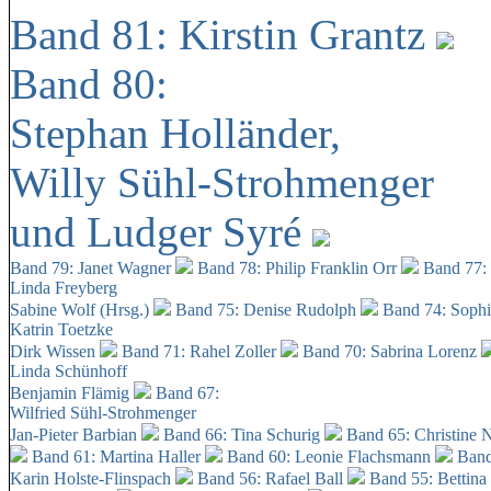
Band 81: Kirstin Grantz
Band 80:
Stephan Holländer,
Willy Sühl-Strohmenger
und Ludger Syré
Band 79: Janet Wagner
Band 78: Philip Franklin Orr
Band 77:
Linda Freyberg
Sabine Wolf (Hrsg.)
Band 75: Denise Rudolph
Band 74: Soph
Katrin Toetzke
Dirk Wissen
Band 71: Rahel Zoller
Band 70: Sabrina Lorenz
Linda Schünhoff
Benjamin Flämig
Band 67:
Wilfried Sühl-Strohmenger
Jan-Pieter Barbian
Band 66: Tina Schurig
Band 65: Christine 
Band 61: Martina Haller
Band 60:
Leonie Flachsmann
Band
Karin Holste-Flinspach
Band 56: Rafael Ball
Band 55: Bettina