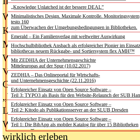
In der Ausgabe
06/2026
(August 20
„Knowledge Unlatched ist der bessere DEAL”
Was Hochschul­bibliotheken von i
Minimalistisches Design. Maximale Kontrolle. Monitoringsystem
testo 160
zum Überwachen der Umgebungsbedingungen in Bibliotheken.
Kinder in der digitalen Welt
Emerald – Ein Familienverlag mit weltweiter Auswirkung
Metadaten als Infrastruktur
Hochschulbibliothek Ansbach als erfolgreicher Pionier im Einsat
bibliothecas neuem Rückgabe- und Sortiersystem flex AMH™
Wenn Bots katalogisieren
Mit ZEDHIA der Unternehmensgeschichte
Mitteleuropas auf der Spur (10.02.2017)
Von Abschlusskleidern bis
ZEDHIA – Das Onlineportal für Wirtschafts-
und Unternehmensgeschichte (22.11.2016)
Geisterjagd-Ausrüstung in der
Erfolgreicher Einsatz von Open Source Software –
„Library of Things“ unterwegs
Teil 3: TYPO3 als Basis für den Website-Relaunch der SUB Ha
Erfolgreicher Einsatz von Open Source Software –
Lesen als Infrastrukturaufgabe
Teil 2: Kitodo als Publikationsserver an der SLUB Dresden
Erfolgreicher Einsatz von Open Source Software –
Wie Jugendliche Social Media
Teil 1: Die BibApp als mobiler Katalog für über 15 Bibliotheken
wirklich erleben