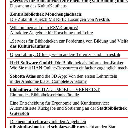
„Services für Bibliotheken zur Förderung von Bildung und Vi
angepasst
Dussmann das KulturKaufhaus.
Zentralbibliothek Mönchengladbach:
Wissenschaftskommunikati
Die Zukunft ist jetzt! Mit RFID-Lösungen von
Nexbib
.
Willkommen auf dem
ESV-Campus
!
konstruktiv!
Attraktive Angebote für Forschung und Lehre
„Services für Bibliotheken zur Förderung von Bildung und Vielfa
Mohr Siebeck übernimmt
das KulturKaufhaus
Open Library: Öffnen, wenn andere Türen zu sind! –
nexbib
und die Zeitschrift für 
H+H Software GmbH
: Die Bibliothek als Information-Broker
Wie Sie mit HAN Online-Ressourcen einfacher zugänglich mach
Francke Attempto
Sobotta Atlas
und die 3D App: Von den ersten Lehrmitteln
in der Anatomie bis zu Complete Anatomy
EBSCO Information Servic
bibliotheca
: DIGITAL – MOBIL – VERNETZT
Recherchefunktionen in
Ein rundes Bibliothekserlebnis für alle
Eine Entscheidung für Ergonomie und Kundenservice:
Automatisierte Rückgabe und Sortierung an der
Stadtbibliothek
Sorbisches Institut neu 
Gütersloh
Geschichte und kulturell
Die neue
utb elibrary
mit den Angeboten
utb-studi-e-book
und
scholars-e-library
geht an den Start