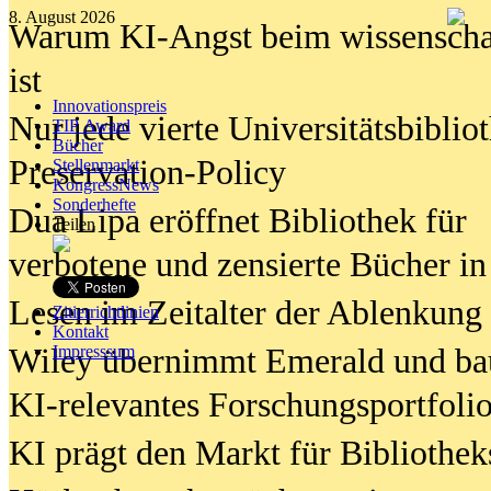
8. August 2026
Warum KI-Angst beim wissenschaft
ist
Innovationspreis
Nur jede vierte Universitätsbibliot
TIP Award
Bücher
Preservation-Policy
Stellenmarkt
KongressNews
Sonderhefte
Dua Lipa eröffnet Bibliothek für
Teilen
verbotene und zensierte Bücher in
Lesen im Zeitalter der Ablenkung
Zitierrichtlinien
Kontakt
Wiley übernimmt Emerald und ba
Impresssum
KI-relevantes Forschungsportfolio
KI prägt den Markt für Bibliothe