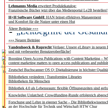
Lehmanns Media
erweitert Produktkatalog:
Künstliche Intelligenz a
Französische Bücher jetzt über das Medienportal Le2B bestellen!
besser zu verstehen
H+H Software GmbH
: HAN bringt effektives Management
und Komfort für die Nutzer unter einen Hut
„Leitbegriffe der Gesund
Ältere Beiträge »»»
des BIÖG erscheinen Ope
««« Neuere Beiträge
Vandenhoeck & Ruprecht
Verlage: Unsere eLibrary in neuem 
und mit verbesserter Benutzeroberfläche!
Aktuelles aus
Boosting Open Access Publications with Content Marketing – 
L
content marketing matters to open access publications and publish
ibrary
Zeutschel Buchscanner OS Q: Digitalisierung in höchster Qualitä
Essentials
Bibliotheken verändern | Transforming Libraries
Bibliotheken für Menschen
Bibliothek 4.0 als Lebensraum: flexible Öffnungszeiten sind gefra
Knowledge Unlatched: Crowdfunding-Runde erfolgreich abgesc
Forschung und Lehre in eigener Sache – Die Bibliothekwissensc
an der Hochschule für Technik und Wirtschaft HTW Chur