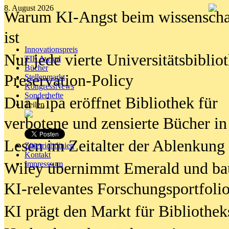
8. August 2026
Warum KI-Angst beim wissenschaft
ist
Innovationspreis
Nur jede vierte Universitätsbibliot
TIP Award
Bücher
Preservation-Policy
Stellenmarkt
KongressNews
Sonderhefte
Dua Lipa eröffnet Bibliothek für
Teilen
verbotene und zensierte Bücher in
Lesen im Zeitalter der Ablenkung
Zitierrichtlinien
Kontakt
Wiley übernimmt Emerald und ba
Impresssum
KI-relevantes Forschungsportfolio
KI prägt den Markt für Bibliothe