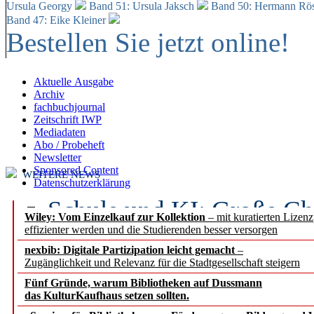
Ursula Georgy
Band 51: Ursula Jaksch
Band 50:
Hermann Rös
Band 47: Eike Kleiner
Bestellen Sie jetzt online!
Aktuelle Ausgabe
Archiv
fachbuchjournal
Zeitschrift IWP
Mediadaten
Abo / Probeheft
Newsletter
Sponsored Content
WEITERE NEWS
Datenschutzerklärung
Schule und KI: Große Ch
Wiley: Vom Einzelkauf zur Kollektion
– mit kuratierten Lizen
effizienter werden und die Studierenden besser versorgen
Voraussetzungen
nexbib: Digitale Partizipation leicht gemacht
–
Zugänglichkeit und Relevanz für die Stadtgesellschaft steigern
Erfolgreiches erstes Hal
Fünf Gründe, warum Bibliotheken auf Dussmann
Segment Research – Ausb
das KulturKaufhaus setzen sollten.