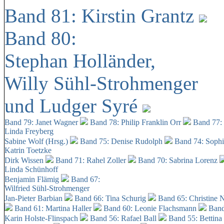
Band 81: Kirstin Grantz
Band 80:
Stephan Holländer,
Willy Sühl-Strohmenger
und Ludger Syré
Band 79: Janet Wagner
Band 78: Philip Franklin Orr
Band 77:
Linda Freyberg
Sabine Wolf (Hrsg.)
Band 75: Denise Rudolph
Band 74: Soph
Katrin Toetzke
Dirk Wissen
Band 71: Rahel Zoller
Band 70: Sabrina Lorenz
Linda Schünhoff
Benjamin Flämig
Band 67:
Wilfried Sühl-Strohmenger
Jan-Pieter Barbian
Band 66: Tina Schurig
Band 65: Christine 
Band 61: Martina Haller
Band 60:
Leonie Flachsmann
Band
Karin Holste-Flinspach
Band 56: Rafael Ball
Band 55: Bettina