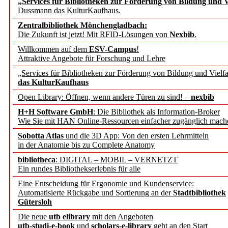
„Services für Bibliotheken zur Förderung von Bildung und Vi
angepasst
Dussmann das KulturKaufhaus.
Zentralbibliothek Mönchengladbach:
Wissenschaftskommunikati
Die Zukunft ist jetzt! Mit RFID-Lösungen von
Nexbib
.
Willkommen auf dem
ESV-Campus
!
konstruktiv!
Attraktive Angebote für Forschung und Lehre
„Services für Bibliotheken zur Förderung von Bildung und Vielfa
Mohr Siebeck übernimmt
das KulturKaufhaus
Open Library: Öffnen, wenn andere Türen zu sind! –
nexbib
und die Zeitschrift für 
H+H Software GmbH
: Die Bibliothek als Information-Broker
Wie Sie mit HAN Online-Ressourcen einfacher zugänglich mach
Francke Attempto
Sobotta Atlas
und die 3D App: Von den ersten Lehrmitteln
in der Anatomie bis zu Complete Anatomy
EBSCO Information Servic
bibliotheca
: DIGITAL – MOBIL – VERNETZT
Recherchefunktionen in
Ein rundes Bibliothekserlebnis für alle
Eine Entscheidung für Ergonomie und Kundenservice:
Automatisierte Rückgabe und Sortierung an der
Stadtbibliothek
Sorbisches Institut neu 
Gütersloh
Geschichte und kulturell
Die neue
utb elibrary
mit den Angeboten
utb-studi-e-book
und
scholars-e-library
geht an den Start