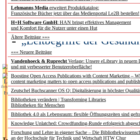
Lehmanns Media
erweitert Produktkatalog:
Künstliche Intelligenz a
Französische Bücher jetzt über das Medienportal Le2B bestellen!
besser zu verstehen
H+H Software GmbH
: HAN bringt effektives Management
und Komfort für die Nutzer unter einen Hut
„Leitbegriffe der Gesund
Ältere Beiträge »»»
des BIÖG erscheinen Ope
««« Neuere Beiträge
Vandenhoeck & Ruprecht
Verlage: Unsere eLibrary in neuem 
und mit verbesserter Benutzeroberfläche!
Aktuelles aus
Boosting Open Access Publications with Content Marketing – 
L
content marketing matters to open access publications and publish
ibrary
Zeutschel Buchscanner OS Q: Digitalisierung in höchster Qualitä
Essentials
Bibliotheken verändern | Transforming Libraries
Bibliotheken für Menschen
Bibliothek 4.0 als Lebensraum: flexible Öffnungszeiten sind gefra
Knowledge Unlatched: Crowdfunding-Runde erfolgreich abgesc
Forschung und Lehre in eigener Sache – Die Bibliothekwissensc
an der Hochschule für Technik und Wirtschaft HTW Chur