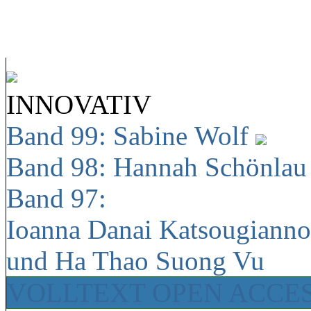
INNOVATIV
Band 99: Sabine Wolf
Band 98: Hannah Schönla
Band 97:
Ioanna Danai Katsougiann
und Ha Thao Suong Vu
VOLLTEXT OPEN ACCE