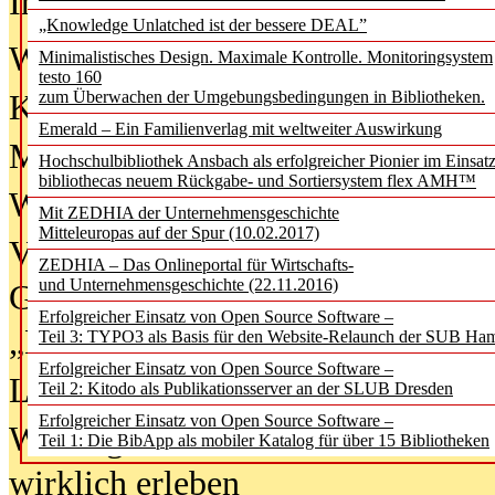
In der Ausgabe
06/2026
(August 20
„Knowledge Unlatched ist der bessere DEAL”
Was Hochschul­bibliotheken von i
Minimalistisches Design. Maximale Kontrolle. Monitoringsystem
testo 160
zum Überwachen der Umgebungsbedingungen in Bibliotheken.
Kinder in der digitalen Welt
Emerald – Ein Familienverlag mit weltweiter Auswirkung
Metadaten als Infrastruktur
Hochschulbibliothek Ansbach als erfolgreicher Pionier im Einsat
bibliothecas neuem Rückgabe- und Sortiersystem flex AMH™
Wenn Bots katalogisieren
Mit ZEDHIA der Unternehmensgeschichte
Mitteleuropas auf der Spur (10.02.2017)
Von Abschlusskleidern bis
ZEDHIA – Das Onlineportal für Wirtschafts-
und Unternehmensgeschichte (22.11.2016)
Geisterjagd-Ausrüstung in der
Erfolgreicher Einsatz von Open Source Software –
„Library of Things“ unterwegs
Teil 3: TYPO3 als Basis für den Website-Relaunch der SUB Ha
Erfolgreicher Einsatz von Open Source Software –
Lesen als Infrastrukturaufgabe
Teil 2: Kitodo als Publikationsserver an der SLUB Dresden
Erfolgreicher Einsatz von Open Source Software –
Wie Jugendliche Social Media
Teil 1: Die BibApp als mobiler Katalog für über 15 Bibliotheken
wirklich erleben