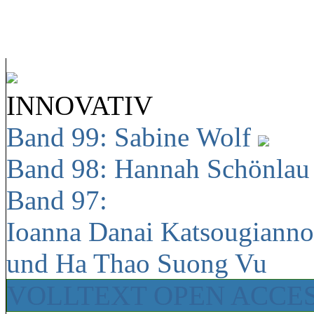
INNOVATIV
Band 99: Sabine Wolf
Band 98: Hannah Schönla
Band 97:
Ioanna Danai Katsougiann
und Ha Thao Suong Vu
VOLLTEXT OPEN ACCE