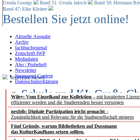
Ursula Georgy
Band 51: Ursula Jaksch
Band 50:
Hermann Rös
Band 47: Eike Kleiner
Bestellen Sie jetzt online!
Aktuelle Ausgabe
Archiv
fachbuchjournal
Zeitschrift IWP
Mediadaten
Abo / Probeheft
Newsletter
Sponsored Content
WEITERE NEWS
Datenschutzerklärung
Schule und KI: Große Ch
Wiley: Vom Einzelkauf zur Kollektion
– mit kuratierten Lizen
effizienter werden und die Studierenden besser versorgen
Voraussetzungen
nexbib: Digitale Partizipation leicht gemacht
–
Zugänglichkeit und Relevanz für die Stadtgesellschaft steigern
Erfolgreiches erstes Hal
Fünf Gründe, warum Bibliotheken auf Dussmann
Segment Research – Ausb
das KulturKaufhaus setzen sollten.