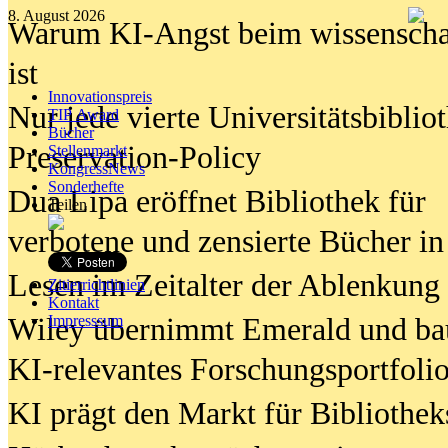
8. August 2026
Warum KI-Angst beim wissenschaft
ist
Innovationspreis
Nur jede vierte Universitätsbibliot
TIP Award
Bücher
Preservation-Policy
Stellenmarkt
KongressNews
Sonderhefte
Dua Lipa eröffnet Bibliothek für
Teilen
verbotene und zensierte Bücher in
Lesen im Zeitalter der Ablenkung
Zitierrichtlinien
Kontakt
Wiley übernimmt Emerald und ba
Impresssum
KI-relevantes Forschungsportfolio
KI prägt den Markt für Bibliothe