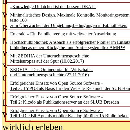
In der Ausgabe
06/2026
(August 20
„Knowledge Unlatched ist der bessere DEAL”
Was Hochschul­bibliotheken von i
Minimalistisches Design. Maximale Kontrolle. Monitoringsystem
testo 160
zum Überwachen der Umgebungsbedingungen in Bibliotheken.
Kinder in der digitalen Welt
Emerald – Ein Familienverlag mit weltweiter Auswirkung
Metadaten als Infrastruktur
Hochschulbibliothek Ansbach als erfolgreicher Pionier im Einsat
bibliothecas neuem Rückgabe- und Sortiersystem flex AMH™
Wenn Bots katalogisieren
Mit ZEDHIA der Unternehmensgeschichte
Mitteleuropas auf der Spur (10.02.2017)
Von Abschlusskleidern bis
ZEDHIA – Das Onlineportal für Wirtschafts-
und Unternehmensgeschichte (22.11.2016)
Geisterjagd-Ausrüstung in der
Erfolgreicher Einsatz von Open Source Software –
„Library of Things“ unterwegs
Teil 3: TYPO3 als Basis für den Website-Relaunch der SUB Ha
Erfolgreicher Einsatz von Open Source Software –
Lesen als Infrastrukturaufgabe
Teil 2: Kitodo als Publikationsserver an der SLUB Dresden
Erfolgreicher Einsatz von Open Source Software –
Wie Jugendliche Social Media
Teil 1: Die BibApp als mobiler Katalog für über 15 Bibliotheken
wirklich erleben