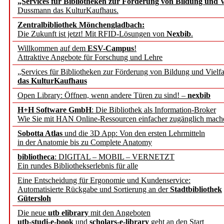
„Services für Bibliotheken zur Förderung von Bildung und Vi
angepasst
Dussmann das KulturKaufhaus.
Zentralbibliothek Mönchengladbach:
Wissenschaftskommunikati
Die Zukunft ist jetzt! Mit RFID-Lösungen von
Nexbib
.
Willkommen auf dem
ESV-Campus
!
konstruktiv!
Attraktive Angebote für Forschung und Lehre
„Services für Bibliotheken zur Förderung von Bildung und Vielfa
Mohr Siebeck übernimmt
das KulturKaufhaus
Open Library: Öffnen, wenn andere Türen zu sind! –
nexbib
und die Zeitschrift für 
H+H Software GmbH
: Die Bibliothek als Information-Broker
Wie Sie mit HAN Online-Ressourcen einfacher zugänglich mach
Francke Attempto
Sobotta Atlas
und die 3D App: Von den ersten Lehrmitteln
in der Anatomie bis zu Complete Anatomy
EBSCO Information Servic
bibliotheca
: DIGITAL – MOBIL – VERNETZT
Recherchefunktionen in
Ein rundes Bibliothekserlebnis für alle
Eine Entscheidung für Ergonomie und Kundenservice:
Automatisierte Rückgabe und Sortierung an der
Stadtbibliothek
Sorbisches Institut neu 
Gütersloh
Geschichte und kulturell
Die neue
utb elibrary
mit den Angeboten
utb-studi-e-book
und
scholars-e-library
geht an den Start