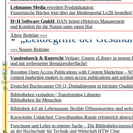
Lehmanns Media
erweitert Produktkatalog:
Künstliche Intelligenz a
Französische Bücher jetzt über das Medienportal Le2B bestellen!
besser zu verstehen
H+H Software GmbH
: HAN bringt effektives Management
und Komfort für die Nutzer unter einen Hut
„Leitbegriffe der Gesund
Ältere Beiträge »»»
des BIÖG erscheinen Ope
««« Neuere Beiträge
Vandenhoeck & Ruprecht
Verlage: Unsere eLibrary in neuem 
und mit verbesserter Benutzeroberfläche!
Aktuelles aus
Boosting Open Access Publications with Content Marketing – 
L
content marketing matters to open access publications and publish
ibrary
Zeutschel Buchscanner OS Q: Digitalisierung in höchster Qualitä
Essentials
Bibliotheken verändern | Transforming Libraries
Bibliotheken für Menschen
Bibliothek 4.0 als Lebensraum: flexible Öffnungszeiten sind gefra
Knowledge Unlatched: Crowdfunding-Runde erfolgreich abgesc
Forschung und Lehre in eigener Sache – Die Bibliothekwissensc
an der Hochschule für Technik und Wirtschaft HTW Chur