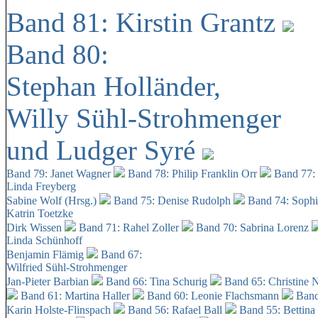
Band 81: Kirstin Grantz
Band 80:
Stephan Holländer,
Willy Sühl-Strohmenger
und Ludger Syré
Band 79: Janet Wagner
Band 78: Philip Franklin Orr
Band 77:
Linda Freyberg
Sabine Wolf (Hrsg.)
Band 75: Denise Rudolph
Band 74: Soph
Katrin Toetzke
Dirk Wissen
Band 71: Rahel Zoller
Band 70: Sabrina Lorenz
Linda Schünhoff
Benjamin Flämig
Band 67:
Wilfried Sühl-Strohmenger
Jan-Pieter Barbian
Band 66: Tina Schurig
Band 65: Christine 
Band 61: Martina Haller
Band 60:
Leonie Flachsmann
Band
Karin Holste-Flinspach
Band 56: Rafael Ball
Band 55: Bettina