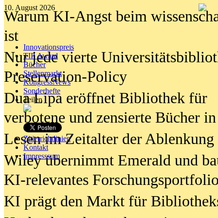
10. August 2026
Warum KI-Angst beim wissenschaft
ist
Innovationspreis
Nur jede vierte Universitätsbibliot
TIP Award
Bücher
Preservation-Policy
Stellenmarkt
KongressNews
Sonderhefte
Dua Lipa eröffnet Bibliothek für
Teilen
verbotene und zensierte Bücher in
Lesen im Zeitalter der Ablenkung
Zitierrichtlinien
Kontakt
Wiley übernimmt Emerald und ba
Impresssum
KI-relevantes Forschungsportfolio
KI prägt den Markt für Bibliothe