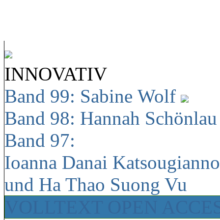
INNOVATIV
Band 99: Sabine Wolf
Band 98: Hannah Schönla
Band 97:
Ioanna Danai Katsougiann
und Ha Thao Suong Vu
VOLLTEXT OPEN ACCE