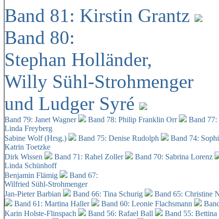
Band 81: Kirstin Grantz
Band 80:
Stephan Holländer,
Willy Sühl-Strohmenger
und Ludger Syré
Band 79: Janet Wagner
Band 78: Philip Franklin Orr
Band 77:
Linda Freyberg
Sabine Wolf (Hrsg.)
Band 75: Denise Rudolph
Band 74: Soph
Katrin Toetzke
Dirk Wissen
Band 71: Rahel Zoller
Band 70: Sabrina Lorenz
Linda Schünhoff
Benjamin Flämig
Band 67:
Wilfried Sühl-Strohmenger
Jan-Pieter Barbian
Band 66: Tina Schurig
Band 65: Christine 
Band 61: Martina Haller
Band 60:
Leonie Flachsmann
Band
Karin Holste-Flinspach
Band 56: Rafael Ball
Band 55: Bettina