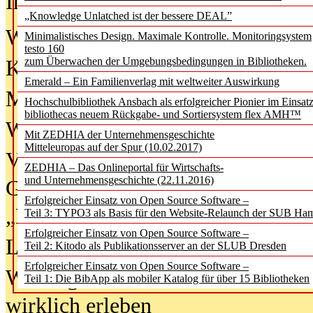
In der Ausgabe
06/2026
(August 20
„Knowledge Unlatched ist der bessere DEAL”
Was Hochschul­bibliotheken von i
Minimalistisches Design. Maximale Kontrolle. Monitoringsystem
testo 160
zum Überwachen der Umgebungsbedingungen in Bibliotheken.
Kinder in der digitalen Welt
Emerald – Ein Familienverlag mit weltweiter Auswirkung
Metadaten als Infrastruktur
Hochschulbibliothek Ansbach als erfolgreicher Pionier im Einsat
bibliothecas neuem Rückgabe- und Sortiersystem flex AMH™
Wenn Bots katalogisieren
Mit ZEDHIA der Unternehmensgeschichte
Mitteleuropas auf der Spur (10.02.2017)
Von Abschlusskleidern bis
ZEDHIA – Das Onlineportal für Wirtschafts-
und Unternehmensgeschichte (22.11.2016)
Geisterjagd-Ausrüstung in der
Erfolgreicher Einsatz von Open Source Software –
„Library of Things“ unterwegs
Teil 3: TYPO3 als Basis für den Website-Relaunch der SUB Ha
Erfolgreicher Einsatz von Open Source Software –
Lesen als Infrastrukturaufgabe
Teil 2: Kitodo als Publikationsserver an der SLUB Dresden
Erfolgreicher Einsatz von Open Source Software –
Wie Jugendliche Social Media
Teil 1: Die BibApp als mobiler Katalog für über 15 Bibliotheken
wirklich erleben