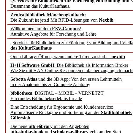
„Services für Bibliotheken zur Förderung von Bildung und Vi
angepasst
Dussmann das KulturKaufhaus.
Zentralbibliothek Mönchengladbach:
Wissenschaftskommunikati
Die Zukunft ist jetzt! Mit RFID-Lösungen von
Nexbib
.
Willkommen auf dem
ESV-Campus
!
konstruktiv!
Attraktive Angebote für Forschung und Lehre
„Services für Bibliotheken zur Förderung von Bildung und Vielfa
Mohr Siebeck übernimmt
das KulturKaufhaus
Open Library: Öffnen, wenn andere Türen zu sind! –
nexbib
und die Zeitschrift für 
H+H Software GmbH
: Die Bibliothek als Information-Broker
Wie Sie mit HAN Online-Ressourcen einfacher zugänglich mach
Francke Attempto
Sobotta Atlas
und die 3D App: Von den ersten Lehrmitteln
in der Anatomie bis zu Complete Anatomy
EBSCO Information Servic
bibliotheca
: DIGITAL – MOBIL – VERNETZT
Recherchefunktionen in
Ein rundes Bibliothekserlebnis für alle
Eine Entscheidung für Ergonomie und Kundenservice:
Automatisierte Rückgabe und Sortierung an der
Stadtbibliothek
Sorbisches Institut neu 
Gütersloh
Geschichte und kulturell
Die neue
utb elibrary
mit den Angeboten
utb-studi-e-book
und
scholars-e-library
geht an den Start