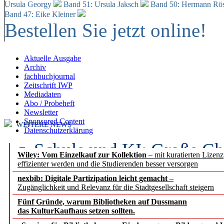
Ursula Georgy
Band 51: Ursula Jaksch
Band 50:
Hermann Rös
Band 47: Eike Kleiner
Bestellen Sie jetzt online!
Aktuelle Ausgabe
Archiv
fachbuchjournal
Zeitschrift IWP
Mediadaten
Abo / Probeheft
Newsletter
Sponsored Content
WEITERE NEWS
Datenschutzerklärung
Schule und KI: Große Ch
Wiley: Vom Einzelkauf zur Kollektion
– mit kuratierten Lizen
effizienter werden und die Studierenden besser versorgen
Voraussetzungen
nexbib: Digitale Partizipation leicht gemacht
–
Zugänglichkeit und Relevanz für die Stadtgesellschaft steigern
Erfolgreiches erstes Hal
Fünf Gründe, warum Bibliotheken auf Dussmann
Segment Research – Ausb
das KulturKaufhaus setzen sollten.