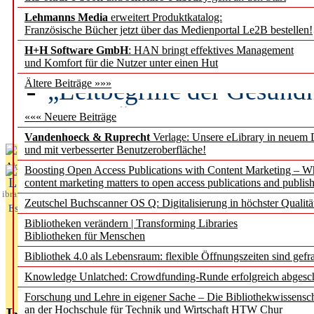
Lehmanns Media
erweitert Produktkatalog:
Künstliche Intelligenz a
Französische Bücher jetzt über das Medienportal Le2B bestellen!
besser zu verstehen
H+H Software GmbH
: HAN bringt effektives Management
und Komfort für die Nutzer unter einen Hut
„Leitbegriffe der Gesund
Ältere Beiträge »»»
des BIÖG erscheinen Ope
««« Neuere Beiträge
Vandenhoeck & Ruprecht
Verlage: Unsere eLibrary in neuem 
und mit verbesserter Benutzeroberfläche!
Aktuelles aus
Boosting Open Access Publications with Content Marketing – 
L
content marketing matters to open access publications and publish
ibrary
Zeutschel Buchscanner OS Q: Digitalisierung in höchster Qualitä
Essentials
Bibliotheken verändern | Transforming Libraries
Bibliotheken für Menschen
Bibliothek 4.0 als Lebensraum: flexible Öffnungszeiten sind gefra
Knowledge Unlatched: Crowdfunding-Runde erfolgreich abgesc
Forschung und Lehre in eigener Sache – Die Bibliothekwissensc
an der Hochschule für Technik und Wirtschaft HTW Chur