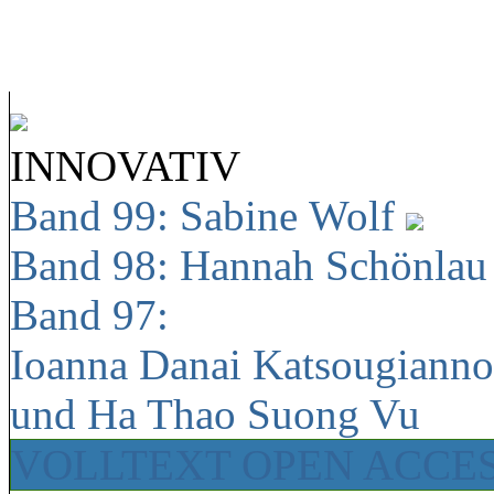
INNOVATIV
Band 99: Sabine Wolf
Band 98: Hannah Schönla
Band 97:
Ioanna Danai Katsougiann
und Ha Thao Suong Vu
VOLLTEXT OPEN ACCE