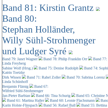
Band 81: Kirstin Grantz
Band 80:
Stephan Holländer,
Willy Sühl-Strohmenger
und Ludger Syré
Band 79: Janet Wagner
Band 78: Philip Franklin Orr
Band 77:
Linda Freyberg
Sabine Wolf (Hrsg.)
Band 75: Denise Rudolph
Band 74: Soph
Katrin Toetzke
Dirk Wissen
Band 71: Rahel Zoller
Band 70: Sabrina Lorenz
Linda Schünhoff
Benjamin Flämig
Band 67:
Wilfried Sühl-Strohmenger
Jan-Pieter Barbian
Band 66: Tina Schurig
Band 65: Christine 
Band 61: Martina Haller
Band 60:
Leonie Flachsmann
Band
Karin Holste-Flinspach
Band 56: Rafael Ball
Band 55: Bettina