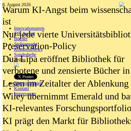
8. August 2026
Warum KI-Angst beim wissenschaft
ist
Innovationspreis
Nur jede vierte Universitätsbibliot
TIP Award
Bücher
Preservation-Policy
Stellenmarkt
KongressNews
Sonderhefte
Dua Lipa eröffnet Bibliothek für
Teilen
verbotene und zensierte Bücher in
Lesen im Zeitalter der Ablenkung
Zitierrichtlinien
Kontakt
Wiley übernimmt Emerald und ba
Impresssum
KI-relevantes Forschungsportfolio
KI prägt den Markt für Bibliothe