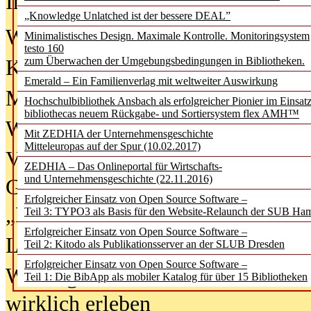
In der Ausgabe
06/2026
(August 20
„Knowledge Unlatched ist der bessere DEAL”
Was Hochschul­bibliotheken von i
Minimalistisches Design. Maximale Kontrolle. Monitoringsystem
testo 160
zum Überwachen der Umgebungsbedingungen in Bibliotheken.
Kinder in der digitalen Welt
Emerald – Ein Familienverlag mit weltweiter Auswirkung
Metadaten als Infrastruktur
Hochschulbibliothek Ansbach als erfolgreicher Pionier im Einsat
bibliothecas neuem Rückgabe- und Sortiersystem flex AMH™
Wenn Bots katalogisieren
Mit ZEDHIA der Unternehmensgeschichte
Mitteleuropas auf der Spur (10.02.2017)
Von Abschlusskleidern bis
ZEDHIA – Das Onlineportal für Wirtschafts-
und Unternehmensgeschichte (22.11.2016)
Geisterjagd-Ausrüstung in der
Erfolgreicher Einsatz von Open Source Software –
„Library of Things“ unterwegs
Teil 3: TYPO3 als Basis für den Website-Relaunch der SUB Ha
Erfolgreicher Einsatz von Open Source Software –
Lesen als Infrastrukturaufgabe
Teil 2: Kitodo als Publikationsserver an der SLUB Dresden
Erfolgreicher Einsatz von Open Source Software –
Wie Jugendliche Social Media
Teil 1: Die BibApp als mobiler Katalog für über 15 Bibliotheken
wirklich erleben