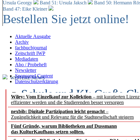
Ursula Georgy
Band 51: Ursula Jaksch
Band 50:
Hermann Rös
Band 47: Eike Kleiner
Bestellen Sie jetzt online!
Aktuelle Ausgabe
Archiv
fachbuchjournal
Zeitschrift IWP
Mediadaten
Abo / Probeheft
Newsletter
Sponsored Content
WEITERE NEWS
Datenschutzerklärung
Schule und KI: Große Ch
Wiley: Vom Einzelkauf zur Kollektion
– mit kuratierten Lizen
effizienter werden und die Studierenden besser versorgen
Voraussetzungen
nexbib: Digitale Partizipation leicht gemacht
–
Zugänglichkeit und Relevanz für die Stadtgesellschaft steigern
Erfolgreiches erstes Hal
Fünf Gründe, warum Bibliotheken auf Dussmann
Segment Research – Ausb
das KulturKaufhaus setzen sollten.