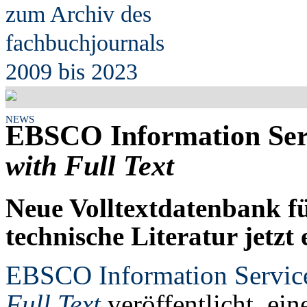
zum Archiv des
fach
b
uchjournals
2009 bis 2023
NEWS
EBSCO Information Serv
with Full Text
Neue Volltextdatenbank fü
technische Literatur jetzt 
EBSCO Information Servic
Full Text
veröffentlicht, ei