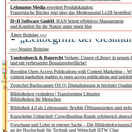
Lehmanns Media
erweitert Produktkatalog:
Künstliche Intelligenz a
Französische Bücher jetzt über das Medienportal Le2B bestellen!
besser zu verstehen
H+H Software GmbH
: HAN bringt effektives Management
und Komfort für die Nutzer unter einen Hut
„Leitbegriffe der Gesund
Ältere Beiträge »»»
des BIÖG erscheinen Ope
««« Neuere Beiträge
Vandenhoeck & Ruprecht
Verlage: Unsere eLibrary in neuem 
und mit verbesserter Benutzeroberfläche!
Aktuelles aus
Boosting Open Access Publications with Content Marketing – 
L
content marketing matters to open access publications and publish
ibrary
Zeutschel Buchscanner OS Q: Digitalisierung in höchster Qualitä
Essentials
Bibliotheken verändern | Transforming Libraries
Bibliotheken für Menschen
Bibliothek 4.0 als Lebensraum: flexible Öffnungszeiten sind gefra
Knowledge Unlatched: Crowdfunding-Runde erfolgreich abgesc
Forschung und Lehre in eigener Sache – Die Bibliothekwissensc
an der Hochschule für Technik und Wirtschaft HTW Chur