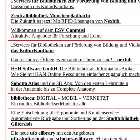
„Services für Bibliotheken zur Förderung von Bildung und Vi
angepasst
Dussmann das KulturKaufhaus.
Zentralbibliothek Mönchengladbach:
Wissenschaftskommunikati
Die Zukunft ist jetzt! Mit RFID-Lösungen von
Nexbib
.
Willkommen auf dem
ESV-Campus
!
konstruktiv!
Attraktive Angebote für Forschung und Lehre
„Services für Bibliotheken zur Förderung von Bildung und Vielfa
Mohr Siebeck übernimmt
das KulturKaufhaus
Open Library: Öffnen, wenn andere Türen zu sind! –
nexbib
und die Zeitschrift für 
H+H Software GmbH
: Die Bibliothek als Information-Broker
Wie Sie mit HAN Online-Ressourcen einfacher zugänglich mach
Francke Attempto
Sobotta Atlas
und die 3D App: Von den ersten Lehrmitteln
in der Anatomie bis zu Complete Anatomy
EBSCO Information Servic
bibliotheca
: DIGITAL – MOBIL – VERNETZT
Recherchefunktionen in
Ein rundes Bibliothekserlebnis für alle
Eine Entscheidung für Ergonomie und Kundenservice:
Automatisierte Rückgabe und Sortierung an der
Stadtbibliothek
Sorbisches Institut neu 
Gütersloh
Geschichte und kulturell
Die neue
utb elibrary
mit den Angeboten
utb-studi-e-book
und
scholars-e-library
geht an den Start