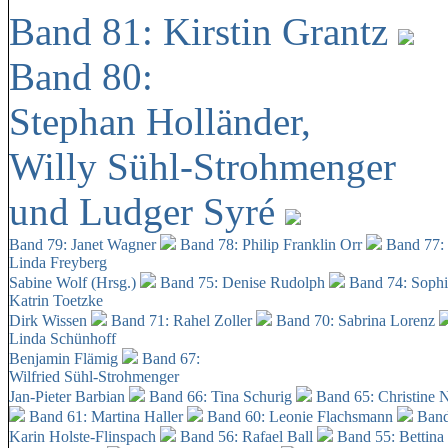
Band 81: Kirstin Grantz
Band 80:
Stephan Holländer,
Willy Sühl-Strohmenger
und Ludger Syré
Band 79: Janet Wagner
Band 78: Philip Franklin Orr
Band 77:
Linda Freyberg
Sabine Wolf (Hrsg.)
Band 75: Denise Rudolph
Band 74: Soph
Katrin Toetzke
Dirk Wissen
Band 71: Rahel Zoller
Band 70: Sabrina Lorenz
Linda Schünhoff
Benjamin Flämig
Band 67:
Wilfried Sühl-Strohmenger
Jan-Pieter Barbian
Band 66: Tina Schurig
Band 65: Christine 
Band 61: Martina Haller
Band 60:
Leonie Flachsmann
Band
Karin Holste-Flinspach
Band 56: Rafael Ball
Band 55: Bettina