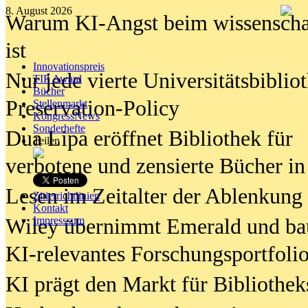
8. August 2026
Warum KI-Angst beim wissenschaft
ist
Innovationspreis
Nur jede vierte Universitätsbibliot
TIP Award
Bücher
Preservation-Policy
Stellenmarkt
KongressNews
Sonderhefte
Dua Lipa eröffnet Bibliothek für
Teilen
verbotene und zensierte Bücher in
Lesen im Zeitalter der Ablenkung
Zitierrichtlinien
Kontakt
Wiley übernimmt Emerald und ba
Impresssum
KI-relevantes Forschungsportfolio
KI prägt den Markt für Bibliothe