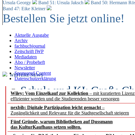
Ursula Georgy
Band 51: Ursula Jaksch
Band 50:
Hermann Rös
Band 47: Eike Kleiner
Bestellen Sie jetzt online!
Aktuelle Ausgabe
Archiv
fachbuchjournal
Zeitschrift IWP
Mediadaten
Abo / Probeheft
Newsletter
Sponsored Content
WEITERE NEWS
Datenschutzerklärung
Schule und KI: Große Ch
Wiley: Vom Einzelkauf zur Kollektion
– mit kuratierten Lizen
effizienter werden und die Studierenden besser versorgen
Voraussetzungen
nexbib: Digitale Partizipation leicht gemacht
–
Zugänglichkeit und Relevanz für die Stadtgesellschaft steigern
Erfolgreiches erstes Hal
Fünf Gründe, warum Bibliotheken auf Dussmann
Segment Research – Ausb
das KulturKaufhaus setzen sollten.