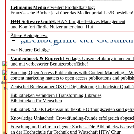
Lehmanns Media
erweitert Produktkatalog:
Künstliche Intelligenz a
Französische Bücher jetzt über das Medienportal Le2B bestellen!
besser zu verstehen
H+H Software GmbH
: HAN bringt effektives Management
und Komfort für die Nutzer unter einen Hut
„Leitbegriffe der Gesund
Ältere Beiträge »»»
des BIÖG erscheinen Ope
««« Neuere Beiträge
Vandenhoeck & Ruprecht
Verlage: Unsere eLibrary in neuem 
und mit verbesserter Benutzeroberfläche!
Aktuelles aus
Boosting Open Access Publications with Content Marketing – 
L
content marketing matters to open access publications and publish
ibrary
Zeutschel Buchscanner OS Q: Digitalisierung in höchster Qualitä
Essentials
Bibliotheken verändern | Transforming Libraries
Bibliotheken für Menschen
Bibliothek 4.0 als Lebensraum: flexible Öffnungszeiten sind gefra
Knowledge Unlatched: Crowdfunding-Runde erfolgreich abgesc
Forschung und Lehre in eigener Sache – Die Bibliothekwissensc
an der Hochschule für Technik und Wirtschaft HTW Chur