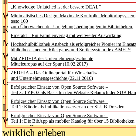
In der Ausgabe
06/2026
(August 20
„Knowledge Unlatched ist der bessere DEAL”
Was Hochschul­bibliotheken von i
Minimalistisches Design. Maximale Kontrolle. Monitoringsystem
testo 160
zum Überwachen der Umgebungsbedingungen in Bibliotheken.
Kinder in der digitalen Welt
Emerald – Ein Familienverlag mit weltweiter Auswirkung
Metadaten als Infrastruktur
Hochschulbibliothek Ansbach als erfolgreicher Pionier im Einsat
bibliothecas neuem Rückgabe- und Sortiersystem flex AMH™
Wenn Bots katalogisieren
Mit ZEDHIA der Unternehmensgeschichte
Mitteleuropas auf der Spur (10.02.2017)
Von Abschlusskleidern bis
ZEDHIA – Das Onlineportal für Wirtschafts-
und Unternehmensgeschichte (22.11.2016)
Geisterjagd-Ausrüstung in der
Erfolgreicher Einsatz von Open Source Software –
„Library of Things“ unterwegs
Teil 3: TYPO3 als Basis für den Website-Relaunch der SUB Ha
Erfolgreicher Einsatz von Open Source Software –
Lesen als Infrastrukturaufgabe
Teil 2: Kitodo als Publikationsserver an der SLUB Dresden
Erfolgreicher Einsatz von Open Source Software –
Wie Jugendliche Social Media
Teil 1: Die BibApp als mobiler Katalog für über 15 Bibliotheken
wirklich erleben