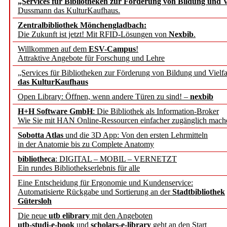
„Services für Bibliotheken zur Förderung von Bildung und Vi
angepasst
Dussmann das KulturKaufhaus.
Zentralbibliothek Mönchengladbach:
Wissenschaftskommunikati
Die Zukunft ist jetzt! Mit RFID-Lösungen von
Nexbib
.
Willkommen auf dem
ESV-Campus
!
konstruktiv!
Attraktive Angebote für Forschung und Lehre
„Services für Bibliotheken zur Förderung von Bildung und Vielfa
Mohr Siebeck übernimmt
das KulturKaufhaus
Open Library: Öffnen, wenn andere Türen zu sind! –
nexbib
und die Zeitschrift für 
H+H Software GmbH
: Die Bibliothek als Information-Broker
Wie Sie mit HAN Online-Ressourcen einfacher zugänglich mach
Francke Attempto
Sobotta Atlas
und die 3D App: Von den ersten Lehrmitteln
in der Anatomie bis zu Complete Anatomy
EBSCO Information Servic
bibliotheca
: DIGITAL – MOBIL – VERNETZT
Recherchefunktionen in
Ein rundes Bibliothekserlebnis für alle
Eine Entscheidung für Ergonomie und Kundenservice:
Automatisierte Rückgabe und Sortierung an der
Stadtbibliothek
Sorbisches Institut neu 
Gütersloh
Geschichte und kulturell
Die neue
utb elibrary
mit den Angeboten
utb-studi-e-book
und
scholars-e-library
geht an den Start