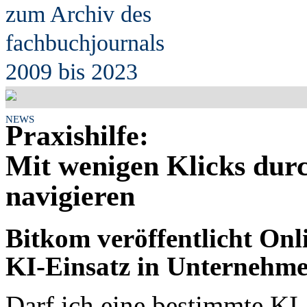
zum Archiv des
fach
b
uchjournals
2009 bis 2023
NEWS
Praxishilfe:
Mit wenigen Klicks dur
navigieren
Bitkom veröffentlicht Onl
KI-Einsatz in Unternehm
Darf ich eine bestimmte K