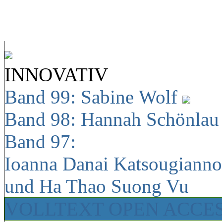
INNOVATIV
Band 99: Sabine Wolf
Band 98: Hannah Schönla
Band 97:
Ioanna Danai Katsougiann
und Ha Thao Suong Vu
VOLLTEXT OPEN ACCE