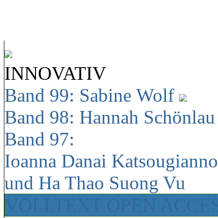
INNOVATIV
Band 99: Sabine Wolf
Band 98: Hannah Schönla
Band 97:
Ioanna Danai Katsougiann
und Ha Thao Suong Vu
VOLLTEXT OPEN ACCE