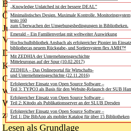
Bürgerforum fordert mehr Medienb
„Knowledge Unlatched ist der bessere DEAL”
Öffentlichkeit
Minimalistisches Design. Maximale Kontrolle. Monitoringsystem
testo 160
Jugendliche wollen besseren Schut
zum Überwachen der Umgebungsbedingungen in Bibliotheken.
Emerald – Ein Familienverlag mit weltweiter Auswirkung
Verbote
Hochschulbibliothek Ansbach als erfolgreicher Pionier im Einsat
bibliothecas neuem Rückgabe- und Sortiersystem flex AMH™
Digitale Langzeit­archi­vierung br
Mit ZEDHIA der Unternehmensgeschichte
Mitteleuropas auf der Spur (10.02.2017)
KI-Chatbots werden Teil der wiss
ZEDHIA – Das Onlineportal für Wirtschafts-
und Unternehmensgeschichte (22.11.2016)
Offene Infrastrukturen für
Erfolgreicher Einsatz von Open Source Software –
wissenschaftliche Informationssy
Teil 3: TYPO3 als Basis für den Website-Relaunch der SUB Ha
Erfolgreicher Einsatz von Open Source Software –
Warum die Debatte über KI-Texte
Teil 2: Kitodo als Publikationsserver an der SLUB Dresden
Erfolgreicher Einsatz von Open Source Software –
zu kurz greift
Teil 1: Die BibApp als mobiler Katalog für über 15 Bibliotheken
Lesen als Grundlage