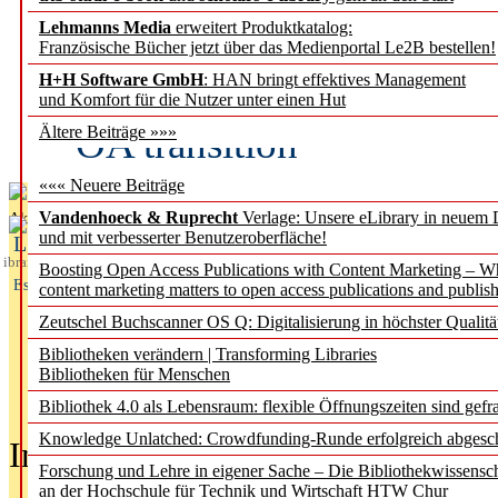
Lehmanns Media
erweitert Produktkatalog:
Fifth Open Access Repor
Französische Bücher jetzt über das Medienportal Le2B bestellen!
H+H Software GmbH
: HAN bringt effektives Management
transformative agreements
und Komfort für die Nutzer unter einen Hut
OA transition
Ältere Beiträge »»»
««« Neuere Beiträge
Vandenhoeck & Ruprecht
Verlage: Unsere eLibrary in neuem 
Aktuelles aus
und mit verbesserter Benutzeroberfläche!
L
ibrary
Boosting Open Access Publications with Content Marketing – 
Essentials
content marketing matters to open access publications and publish
Zeutschel Buchscanner OS Q: Digitalisierung in höchster Qualitä
Bibliotheken verändern | Transforming Libraries
Bibliotheken für Menschen
Bibliothek 4.0 als Lebensraum: flexible Öffnungszeiten sind gefra
Knowledge Unlatched: Crowdfunding-Runde erfolgreich abgesc
In der Ausgabe
05/2026
(Juni/Juli
Forschung und Lehre in eigener Sache – Die Bibliothekwissensc
an der Hochschule für Technik und Wirtschaft HTW Chur