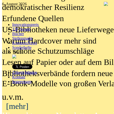
6. August 2026
demokratischer Resilienz
Erfundene Quellen
Innovationspreis
US-Bibliotheken neue Lieferwege
TIP Award
Bücher
Stellenmarkt
Warum Hardcover mehr sind
KongressNews
Sonderhefte
als schöne Schutzumschläge
Teilen
Lesen auf Papier oder auf dem Bi
Bibliotheksverbände fordern neue
Zitierrichtlinien
Kontakt
E-Book-Modelle von großen Verl
Impresssum
u.v.m.
[mehr]