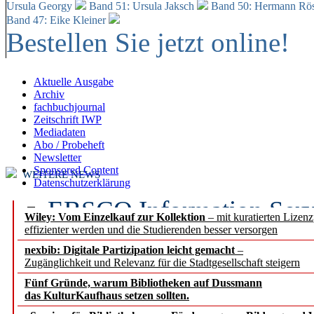
Ursula Georgy
Band 51: Ursula Jaksch
Band 50:
Hermann Rös
Band 47: Eike Kleiner
Bestellen Sie jetzt online!
Aktuelle Ausgabe
Archiv
fachbuchjournal
Zeitschrift IWP
Mediadaten
Abo / Probeheft
Newsletter
Sponsored Content
WEITERE NEWS
Datenschutzerklärung
EBSCO Information Servic
Wiley: Vom Einzelkauf zur Kollektion
– mit kuratierten Lizen
effizienter werden und die Studierenden besser versorgen
Recherchefunktionen in
nexbib: Digitale Partizipation leicht gemacht
–
Zugänglichkeit und Relevanz für die Stadtgesellschaft steigern
Sorbisches Institut neu 
Fünf Gründe, warum Bibliotheken auf Dussmann
Geschichte und kulturell
das KulturKaufhaus setzen sollten.