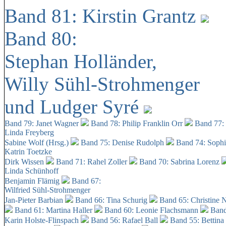
Band 81: Kirstin Grantz
Band 80:
Stephan Holländer,
Willy Sühl-Strohmenger
und Ludger Syré
Band 79: Janet Wagner
Band 78: Philip Franklin Orr
Band 77:
Linda Freyberg
Sabine Wolf (Hrsg.)
Band 75: Denise Rudolph
Band 74: Soph
Katrin Toetzke
Dirk Wissen
Band 71: Rahel Zoller
Band 70: Sabrina Lorenz
Linda Schünhoff
Benjamin Flämig
Band 67:
Wilfried Sühl-Strohmenger
Jan-Pieter Barbian
Band 66: Tina Schurig
Band 65: Christine 
Band 61: Martina Haller
Band 60:
Leonie Flachsmann
Band
Karin Holste-Flinspach
Band 56: Rafael Ball
Band 55: Bettina