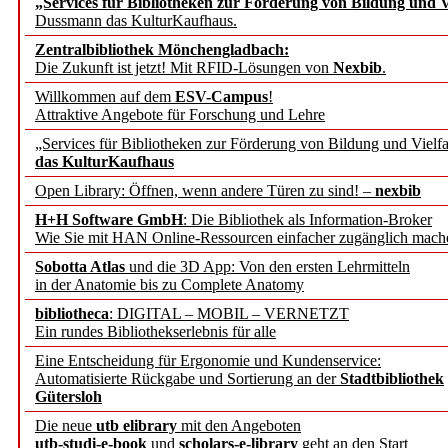
„Services für Bibliotheken zur Förderung von Bildung und Vi
Dussmann das KulturKaufhaus.
Künstliche Intelligenz a
Zentralbibliothek Mönchengladbach:
besser zu verstehen
Die Zukunft ist jetzt! Mit RFID-Lösungen von
Nexbib
.
Willkommen auf dem
ESV-Campus
!
Attraktive Angebote für Forschung und Lehre
„Leitbegriffe der Gesund
„Services für Bibliotheken zur Förderung von Bildung und Vielfa
des BIÖG erscheinen Ope
das KulturKaufhaus
Open Library: Öffnen, wenn andere Türen zu sind! –
nexbib
Forschungsdateninfrastru
H+H Software GmbH
: Die Bibliothek als Information-Broker
Wie Sie mit HAN Online-Ressourcen einfacher zugänglich mach
jedem Experiment
Sobotta Atlas
und die 3D App: Von den ersten Lehrmitteln
in der Anatomie bis zu Complete Anatomy
DFG setzt Förderung des
bibliotheca
: DIGITAL – MOBIL – VERNETZT
Ein rundes Bibliothekserlebnis für alle
FAIRmat fort
Eine Entscheidung für Ergonomie und Kundenservice:
Automatisierte Rückgabe und Sortierung an der
Stadtbibliothek
Bayerns digitale Schatzk
Gütersloh
Die neue
utb elibrary
mit den Angeboten
Schulwandbilder aus Wür
utb-studi-e-book
und
scholars-e-library
geht an den Start