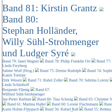
Band 81: Kirstin Grantz
Band 80:
Stephan Holländer,
Willy Sühl-Strohmenger
und Ludger Syré
Band 79: Janet Wagner
Band 78: Philip Franklin Orr
Band 77:
Linda Freyberg
Sabine Wolf (Hrsg.)
Band 75: Denise Rudolph
Band 74: Soph
Katrin Toetzke
Dirk Wissen
Band 71: Rahel Zoller
Band 70: Sabrina Lorenz
Linda Schünhoff
Benjamin Flämig
Band 67:
Wilfried Sühl-Strohmenger
Jan-Pieter Barbian
Band 66: Tina Schurig
Band 65: Christine 
Band 61: Martina Haller
Band 60:
Leonie Flachsmann
Band
Karin Holste-Flinspach
Band 56: Rafael Ball
Band 55: Bettina