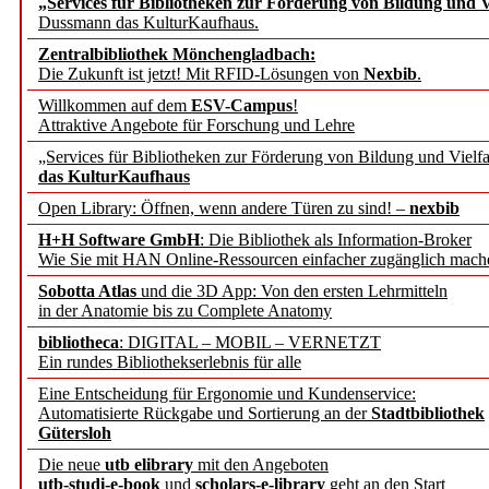
„Services für Bibliotheken zur Förderung von Bildung und Vi
Dussmann das KulturKaufhaus.
Künstliche Intelligenz a
Zentralbibliothek Mönchengladbach:
besser zu verstehen
Die Zukunft ist jetzt! Mit RFID-Lösungen von
Nexbib
.
Willkommen auf dem
ESV-Campus
!
Attraktive Angebote für Forschung und Lehre
„Leitbegriffe der Gesund
„Services für Bibliotheken zur Förderung von Bildung und Vielfa
des BIÖG erscheinen Ope
das KulturKaufhaus
Open Library: Öffnen, wenn andere Türen zu sind! –
nexbib
Forschungsdateninfrastru
H+H Software GmbH
: Die Bibliothek als Information-Broker
Wie Sie mit HAN Online-Ressourcen einfacher zugänglich mach
jedem Experiment
Sobotta Atlas
und die 3D App: Von den ersten Lehrmitteln
in der Anatomie bis zu Complete Anatomy
DFG setzt Förderung des
bibliotheca
: DIGITAL – MOBIL – VERNETZT
Ein rundes Bibliothekserlebnis für alle
FAIRmat fort
Eine Entscheidung für Ergonomie und Kundenservice:
Automatisierte Rückgabe und Sortierung an der
Stadtbibliothek
Bayerns digitale Schatzk
Gütersloh
Die neue
utb elibrary
mit den Angeboten
Schulwandbilder aus Wür
utb-studi-e-book
und
scholars-e-library
geht an den Start