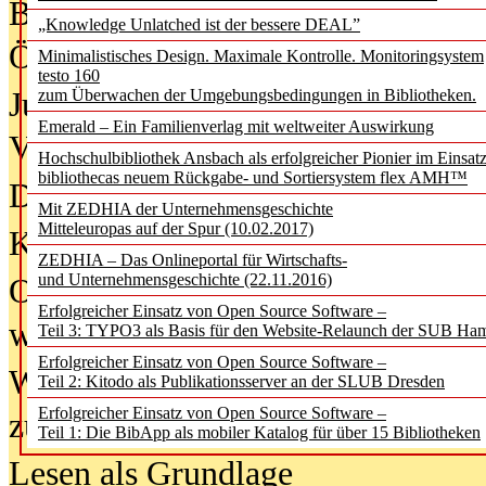
Bürgerforum fordert mehr Medienb
„Knowledge Unlatched ist der bessere DEAL”
Öffentlichkeit
Minimalistisches Design. Maximale Kontrolle. Monitoringsystem
testo 160
Jugendliche wollen besseren Schut
zum Überwachen der Umgebungsbedingungen in Bibliotheken.
Emerald – Ein Familienverlag mit weltweiter Auswirkung
Verbote
Hochschulbibliothek Ansbach als erfolgreicher Pionier im Einsat
bibliothecas neuem Rückgabe- und Sortiersystem flex AMH™
Digitale Langzeit­archi­vierung br
Mit ZEDHIA der Unternehmensgeschichte
Mitteleuropas auf der Spur (10.02.2017)
KI-Chatbots werden Teil der wiss
ZEDHIA – Das Onlineportal für Wirtschafts-
und Unternehmensgeschichte (22.11.2016)
Offene Infrastrukturen für
Erfolgreicher Einsatz von Open Source Software –
wissenschaftliche Informationssy
Teil 3: TYPO3 als Basis für den Website-Relaunch der SUB Ha
Erfolgreicher Einsatz von Open Source Software –
Warum die Debatte über KI-Texte
Teil 2: Kitodo als Publikationsserver an der SLUB Dresden
Erfolgreicher Einsatz von Open Source Software –
zu kurz greift
Teil 1: Die BibApp als mobiler Katalog für über 15 Bibliotheken
Lesen als Grundlage