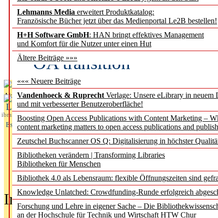
Lehmanns Media
erweitert Produktkatalog:
Fifth Open Access Repor
Französische Bücher jetzt über das Medienportal Le2B bestellen!
H+H Software GmbH
: HAN bringt effektives Management
transformative agreements
und Komfort für die Nutzer unter einen Hut
OA transition
Ältere Beiträge »»»
««« Neuere Beiträge
Vandenhoeck & Ruprecht
Verlage: Unsere eLibrary in neuem 
Aktuelles aus
und mit verbesserter Benutzeroberfläche!
L
ibrary
Boosting Open Access Publications with Content Marketing – 
Essentials
content marketing matters to open access publications and publish
Zeutschel Buchscanner OS Q: Digitalisierung in höchster Qualitä
Bibliotheken verändern | Transforming Libraries
Bibliotheken für Menschen
Bibliothek 4.0 als Lebensraum: flexible Öffnungszeiten sind gefra
Knowledge Unlatched: Crowdfunding-Runde erfolgreich abgesc
In der Ausgabe
05/2026
(Juni/Juli
Forschung und Lehre in eigener Sache – Die Bibliothekwissensc
an der Hochschule für Technik und Wirtschaft HTW Chur