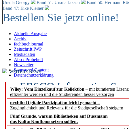
Ursula Georgy
Band 51: Ursula Jaksch
Band 50:
Hermann Rös
Band 47: Eike Kleiner
Bestellen Sie jetzt online!
Aktuelle Ausgabe
Archiv
fachbuchjournal
Zeitschrift IWP
Mediadaten
Abo / Probeheft
Newsletter
Sponsored Content
WEITERE NEWS
Datenschutzerklärung
EBSCO Information Servic
Wiley: Vom Einzelkauf zur Kollektion
– mit kuratierten Lizen
effizienter werden und die Studierenden besser versorgen
Recherchefunktionen in
nexbib: Digitale Partizipation leicht gemacht
–
Zugänglichkeit und Relevanz für die Stadtgesellschaft steigern
Sorbisches Institut neu 
Fünf Gründe, warum Bibliotheken auf Dussmann
Geschichte und kulturell
das KulturKaufhaus setzen sollten.