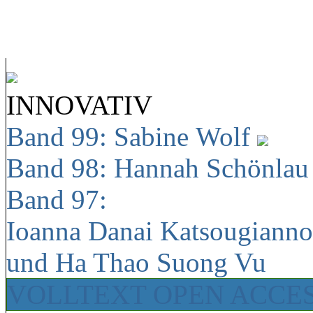
INNOVATIV
Band 99: Sabine Wolf
Band 98: Hannah Schönla
Band 97:
Ioanna Danai Katsougiann
und Ha Thao Suong Vu
VOLLTEXT OPEN ACCE