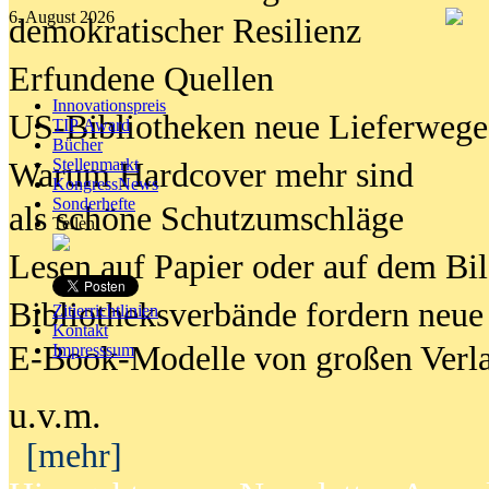
6. August 2026
demokratischer Resilienz
Erfundene Quellen
Innovationspreis
US-Bibliotheken neue Lieferwege
TIP Award
Bücher
Stellenmarkt
Warum Hardcover mehr sind
KongressNews
Sonderhefte
als schöne Schutzumschläge
Teilen
Lesen auf Papier oder auf dem Bi
Bibliotheksverbände fordern neue
Zitierrichtlinien
Kontakt
E-Book-Modelle von großen Verl
Impresssum
u.v.m.
[mehr]