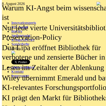
8. August 2026
Warum KI-Angst beim wissenschaft
ist
Innovationspreis
Nur jede vierte Universitätsbibliot
TIP Award
Bücher
Preservation-Policy
Stellenmarkt
KongressNews
Sonderhefte
Dua Lipa eröffnet Bibliothek für
Teilen
verbotene und zensierte Bücher in
Lesen im Zeitalter der Ablenkung
Zitierrichtlinien
Kontakt
Wiley übernimmt Emerald und ba
Impresssum
KI-relevantes Forschungsportfolio
KI prägt den Markt für Bibliothe