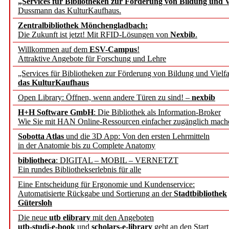
„Services für Bibliotheken zur Förderung von Bildung und Vi
angepasst
Dussmann das KulturKaufhaus.
Zentralbibliothek Mönchengladbach:
Wissenschaftskommunikati
Die Zukunft ist jetzt! Mit RFID-Lösungen von
Nexbib
.
Willkommen auf dem
ESV-Campus
!
konstruktiv!
Attraktive Angebote für Forschung und Lehre
„Services für Bibliotheken zur Förderung von Bildung und Vielfa
Mohr Siebeck übernimmt
das KulturKaufhaus
Open Library: Öffnen, wenn andere Türen zu sind! –
nexbib
und die Zeitschrift für 
H+H Software GmbH
: Die Bibliothek als Information-Broker
Wie Sie mit HAN Online-Ressourcen einfacher zugänglich mach
Francke Attempto
Sobotta Atlas
und die 3D App: Von den ersten Lehrmitteln
in der Anatomie bis zu Complete Anatomy
EBSCO Information Servic
bibliotheca
: DIGITAL – MOBIL – VERNETZT
Recherchefunktionen in
Ein rundes Bibliothekserlebnis für alle
Eine Entscheidung für Ergonomie und Kundenservice:
Automatisierte Rückgabe und Sortierung an der
Stadtbibliothek
Sorbisches Institut neu 
Gütersloh
Geschichte und kulturell
Die neue
utb elibrary
mit den Angeboten
utb-studi-e-book
und
scholars-e-library
geht an den Start