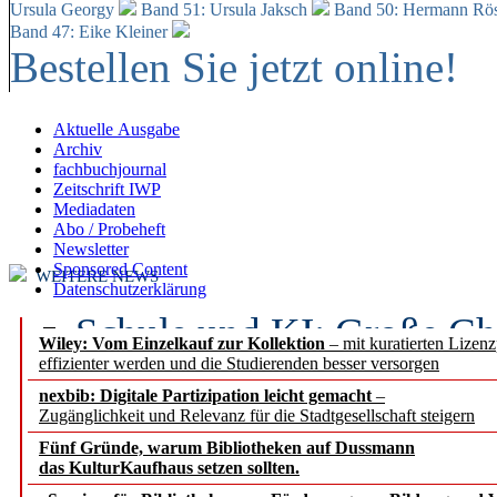
Ursula Georgy
Band 51: Ursula Jaksch
Band 50:
Hermann Rös
Band 47: Eike Kleiner
Bestellen Sie jetzt online!
Aktuelle Ausgabe
Archiv
fachbuchjournal
Zeitschrift IWP
Mediadaten
Abo / Probeheft
Newsletter
Sponsored Content
WEITERE NEWS
Datenschutzerklärung
Schule und KI: Große Ch
Wiley: Vom Einzelkauf zur Kollektion
– mit kuratierten Lizen
effizienter werden und die Studierenden besser versorgen
Voraussetzungen
nexbib: Digitale Partizipation leicht gemacht
–
Zugänglichkeit und Relevanz für die Stadtgesellschaft steigern
Erfolgreiches erstes Hal
Fünf Gründe, warum Bibliotheken auf Dussmann
Segment Research – Ausb
das KulturKaufhaus setzen sollten.