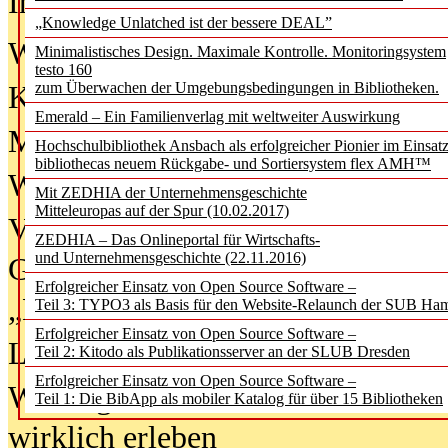
In der Ausgabe
06/2026
(August 20
„Knowledge Unlatched ist der bessere DEAL”
Was Hochschul­bibliotheken von i
Minimalistisches Design. Maximale Kontrolle. Monitoringsystem
testo 160
zum Überwachen der Umgebungsbedingungen in Bibliotheken.
Kinder in der digitalen Welt
Emerald – Ein Familienverlag mit weltweiter Auswirkung
Metadaten als Infrastruktur
Hochschulbibliothek Ansbach als erfolgreicher Pionier im Einsat
bibliothecas neuem Rückgabe- und Sortiersystem flex AMH™
Wenn Bots katalogisieren
Mit ZEDHIA der Unternehmensgeschichte
Mitteleuropas auf der Spur (10.02.2017)
Von Abschlusskleidern bis
ZEDHIA – Das Onlineportal für Wirtschafts-
und Unternehmensgeschichte (22.11.2016)
Geisterjagd-Ausrüstung in der
Erfolgreicher Einsatz von Open Source Software –
„Library of Things“ unterwegs
Teil 3: TYPO3 als Basis für den Website-Relaunch der SUB Ha
Erfolgreicher Einsatz von Open Source Software –
Lesen als Infrastrukturaufgabe
Teil 2: Kitodo als Publikationsserver an der SLUB Dresden
Erfolgreicher Einsatz von Open Source Software –
Wie Jugendliche Social Media
Teil 1: Die BibApp als mobiler Katalog für über 15 Bibliotheken
wirklich erleben