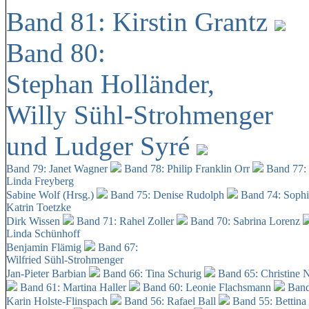
Band 81: Kirstin Grantz
Band 80:
Stephan Holländer,
Willy Sühl-Strohmenger
und Ludger Syré
Band 79: Janet Wagner
Band 78: Philip Franklin Orr
Band 77:
Linda Freyberg
Sabine Wolf (Hrsg.)
Band 75: Denise Rudolph
Band 74: Soph
Katrin Toetzke
Dirk Wissen
Band 71: Rahel Zoller
Band 70: Sabrina Lorenz
Linda Schünhoff
Benjamin Flämig
Band 67:
Wilfried Sühl-Strohmenger
Jan-Pieter Barbian
Band 66: Tina Schurig
Band 65: Christine 
Band 61: Martina Haller
Band 60:
Leonie Flachsmann
Band
Karin Holste-Flinspach
Band 56: Rafael Ball
Band 55: Bettina