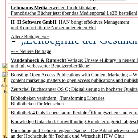
Lehmanns Media
erweitert Produktkatalog:
Künstliche Intelligenz a
Französische Bücher jetzt über das Medienportal Le2B bestellen!
besser zu verstehen
H+H Software GmbH
: HAN bringt effektives Management
und Komfort für die Nutzer unter einen Hut
„Leitbegriffe der Gesund
Ältere Beiträge »»»
des BIÖG erscheinen Ope
««« Neuere Beiträge
Vandenhoeck & Ruprecht
Verlage: Unsere eLibrary in neuem 
und mit verbesserter Benutzeroberfläche!
Aktuelles aus
Boosting Open Access Publications with Content Marketing – 
L
content marketing matters to open access publications and publish
ibrary
Zeutschel Buchscanner OS Q: Digitalisierung in höchster Qualitä
Essentials
Bibliotheken verändern | Transforming Libraries
Bibliotheken für Menschen
Bibliothek 4.0 als Lebensraum: flexible Öffnungszeiten sind gefra
Knowledge Unlatched: Crowdfunding-Runde erfolgreich abgesc
Forschung und Lehre in eigener Sache – Die Bibliothekwissensc
an der Hochschule für Technik und Wirtschaft HTW Chur