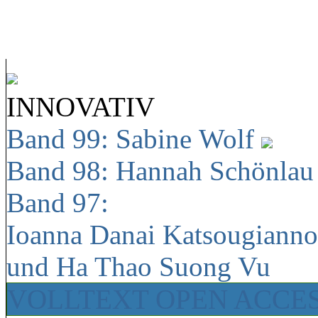
INNOVATIV
Band 99: Sabine Wolf
Band 98: Hannah Schönla
Band 97:
Ioanna Danai Katsougiann
und Ha Thao Suong Vu
VOLLTEXT OPEN ACCE