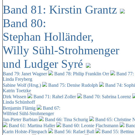
Band 81: Kirstin Grantz
Band 80:
Stephan Holländer,
Willy Sühl-Strohmenger
und Ludger Syré
Band 79: Janet Wagner
Band 78: Philip Franklin Orr
Band 77:
Linda Freyberg
Sabine Wolf (Hrsg.)
Band 75: Denise Rudolph
Band 74: Soph
Katrin Toetzke
Dirk Wissen
Band 71: Rahel Zoller
Band 70: Sabrina Lorenz
Linda Schünhoff
Benjamin Flämig
Band 67:
Wilfried Sühl-Strohmenger
Jan-Pieter Barbian
Band 66: Tina Schurig
Band 65: Christine 
Band 61: Martina Haller
Band 60:
Leonie Flachsmann
Band
Karin Holste-Flinspach
Band 56: Rafael Ball
Band 55: Bettina