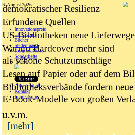
6. August 2026
demokratischer Resilienz
Erfundene Quellen
Innovationspreis
US-Bibliotheken neue Lieferwege
TIP Award
Bücher
Stellenmarkt
Warum Hardcover mehr sind
KongressNews
Sonderhefte
als schöne Schutzumschläge
Teilen
Lesen auf Papier oder auf dem Bi
Bibliotheksverbände fordern neue
Zitierrichtlinien
Kontakt
E-Book-Modelle von großen Verl
Impresssum
u.v.m.
[mehr]