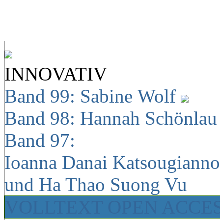
INNOVATIV
Band 99: Sabine Wolf
Band 98: Hannah Schönla
Band 97:
Ioanna Danai Katsougiann
und Ha Thao Suong Vu
VOLLTEXT OPEN ACCE