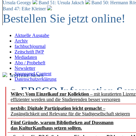
Ursula Georgy
Band 51: Ursula Jaksch
Band 50:
Hermann Rös
Band 47: Eike Kleiner
Bestellen Sie jetzt online!
Aktuelle Ausgabe
Archiv
fachbuchjournal
Zeitschrift IWP
Mediadaten
Abo / Probeheft
Newsletter
Sponsored Content
WEITERE NEWS
Datenschutzerklärung
EBSCO Information Servic
Wiley: Vom Einzelkauf zur Kollektion
– mit kuratierten Lizen
effizienter werden und die Studierenden besser versorgen
Recherchefunktionen in
nexbib: Digitale Partizipation leicht gemacht
–
Zugänglichkeit und Relevanz für die Stadtgesellschaft steigern
Sorbisches Institut neu 
Fünf Gründe, warum Bibliotheken auf Dussmann
Geschichte und kulturell
das KulturKaufhaus setzen sollten.