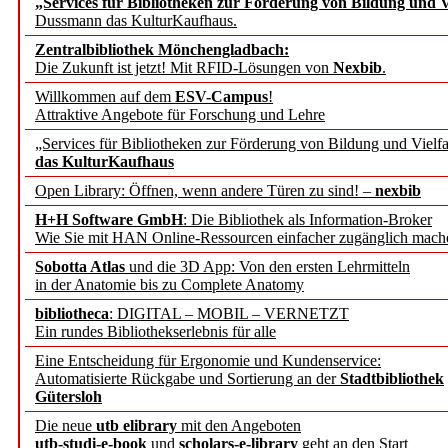
„Services für Bibliotheken zur Förderung von Bildung und Vi
Dussmann das KulturKaufhaus.
Künstliche Intelligenz a
Zentralbibliothek Mönchengladbach:
besser zu verstehen
Die Zukunft ist jetzt! Mit RFID-Lösungen von
Nexbib
.
Willkommen auf dem
ESV-Campus
!
Attraktive Angebote für Forschung und Lehre
„Leitbegriffe der Gesund
„Services für Bibliotheken zur Förderung von Bildung und Vielfa
des BIÖG erscheinen Ope
das KulturKaufhaus
Open Library: Öffnen, wenn andere Türen zu sind! –
nexbib
Forschungsdateninfrastru
H+H Software GmbH
: Die Bibliothek als Information-Broker
Wie Sie mit HAN Online-Ressourcen einfacher zugänglich mach
jedem Experiment
Sobotta Atlas
und die 3D App: Von den ersten Lehrmitteln
in der Anatomie bis zu Complete Anatomy
DFG setzt Förderung des
bibliotheca
: DIGITAL – MOBIL – VERNETZT
Ein rundes Bibliothekserlebnis für alle
FAIRmat fort
Eine Entscheidung für Ergonomie und Kundenservice:
Automatisierte Rückgabe und Sortierung an der
Stadtbibliothek
Bayerns digitale Schatzk
Gütersloh
Die neue
utb elibrary
mit den Angeboten
Schulwandbilder aus Wür
utb-studi-e-book
und
scholars-e-library
geht an den Start