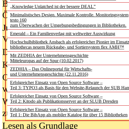
Bürgerforum fordert mehr Medienb
„Knowledge Unlatched ist der bessere DEAL”
Öffentlichkeit
Minimalistisches Design. Maximale Kontrolle. Monitoringsystem
testo 160
Jugendliche wollen besseren Schut
zum Überwachen der Umgebungsbedingungen in Bibliotheken.
Emerald – Ein Familienverlag mit weltweiter Auswirkung
Verbote
Hochschulbibliothek Ansbach als erfolgreicher Pionier im Einsat
bibliothecas neuem Rückgabe- und Sortiersystem flex AMH™
Digitale Langzeit­archi­vierung br
Mit ZEDHIA der Unternehmensgeschichte
Mitteleuropas auf der Spur (10.02.2017)
KI-Chatbots werden Teil der wiss
ZEDHIA – Das Onlineportal für Wirtschafts-
und Unternehmensgeschichte (22.11.2016)
Offene Infrastrukturen für
Erfolgreicher Einsatz von Open Source Software –
wissenschaftliche Informationssy
Teil 3: TYPO3 als Basis für den Website-Relaunch der SUB Ha
Erfolgreicher Einsatz von Open Source Software –
Warum die Debatte über KI-Texte
Teil 2: Kitodo als Publikationsserver an der SLUB Dresden
Erfolgreicher Einsatz von Open Source Software –
zu kurz greift
Teil 1: Die BibApp als mobiler Katalog für über 15 Bibliotheken
Lesen als Grundlage