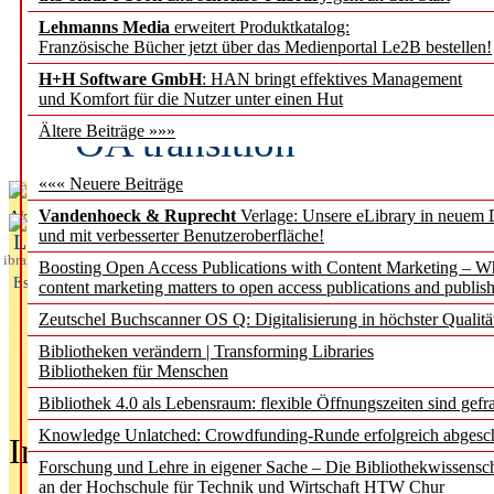
Lehmanns Media
erweitert Produktkatalog:
Fifth Open Access Repor
Französische Bücher jetzt über das Medienportal Le2B bestellen!
H+H Software GmbH
: HAN bringt effektives Management
transformative agreements
und Komfort für die Nutzer unter einen Hut
OA transition
Ältere Beiträge »»»
««« Neuere Beiträge
Vandenhoeck & Ruprecht
Verlage: Unsere eLibrary in neuem 
Aktuelles aus
und mit verbesserter Benutzeroberfläche!
L
ibrary
Boosting Open Access Publications with Content Marketing – 
Essentials
content marketing matters to open access publications and publish
Zeutschel Buchscanner OS Q: Digitalisierung in höchster Qualitä
Bibliotheken verändern | Transforming Libraries
Bibliotheken für Menschen
Bibliothek 4.0 als Lebensraum: flexible Öffnungszeiten sind gefra
Knowledge Unlatched: Crowdfunding-Runde erfolgreich abgesc
In der Ausgabe
05/2026
(Juni/Juli
Forschung und Lehre in eigener Sache – Die Bibliothekwissensc
an der Hochschule für Technik und Wirtschaft HTW Chur