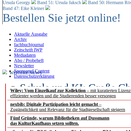
Ursula Georgy
Band 51: Ursula Jaksch
Band 50:
Hermann Rös
Band 47: Eike Kleiner
Bestellen Sie jetzt online!
Aktuelle Ausgabe
Archiv
fachbuchjournal
Zeitschrift IWP
Mediadaten
Abo / Probeheft
Newsletter
Sponsored Content
WEITERE NEWS
Datenschutzerklärung
Schule und KI: Große Ch
Wiley: Vom Einzelkauf zur Kollektion
– mit kuratierten Lizen
effizienter werden und die Studierenden besser versorgen
Voraussetzungen
nexbib: Digitale Partizipation leicht gemacht
–
Zugänglichkeit und Relevanz für die Stadtgesellschaft steigern
Erfolgreiches erstes Hal
Fünf Gründe, warum Bibliotheken auf Dussmann
Segment Research – Ausb
das KulturKaufhaus setzen sollten.