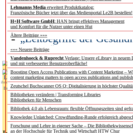
Lehmanns Media
erweitert Produktkatalog:
Künstliche Intelligenz a
Französische Bücher jetzt über das Medienportal Le2B bestellen!
besser zu verstehen
H+H Software GmbH
: HAN bringt effektives Management
und Komfort für die Nutzer unter einen Hut
„Leitbegriffe der Gesund
Ältere Beiträge »»»
des BIÖG erscheinen Ope
««« Neuere Beiträge
Vandenhoeck & Ruprecht
Verlage: Unsere eLibrary in neuem 
und mit verbesserter Benutzeroberfläche!
Aktuelles aus
Boosting Open Access Publications with Content Marketing – 
L
content marketing matters to open access publications and publish
ibrary
Zeutschel Buchscanner OS Q: Digitalisierung in höchster Qualitä
Essentials
Bibliotheken verändern | Transforming Libraries
Bibliotheken für Menschen
Bibliothek 4.0 als Lebensraum: flexible Öffnungszeiten sind gefra
Knowledge Unlatched: Crowdfunding-Runde erfolgreich abgesc
Forschung und Lehre in eigener Sache – Die Bibliothekwissensc
an der Hochschule für Technik und Wirtschaft HTW Chur