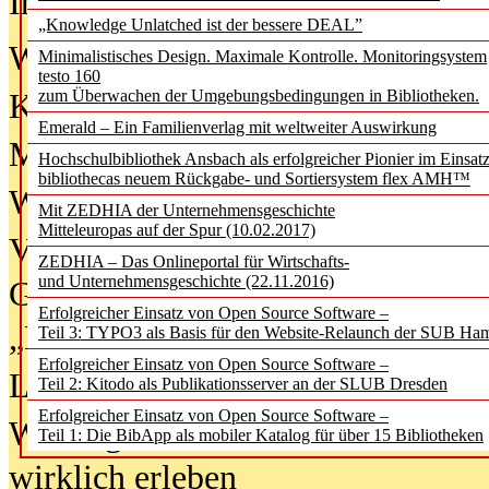
In der Ausgabe
06/2026
(August 20
„Knowledge Unlatched ist der bessere DEAL”
Was Hochschul­bibliotheken von i
Minimalistisches Design. Maximale Kontrolle. Monitoringsystem
testo 160
zum Überwachen der Umgebungsbedingungen in Bibliotheken.
Kinder in der digitalen Welt
Emerald – Ein Familienverlag mit weltweiter Auswirkung
Metadaten als Infrastruktur
Hochschulbibliothek Ansbach als erfolgreicher Pionier im Einsat
bibliothecas neuem Rückgabe- und Sortiersystem flex AMH™
Wenn Bots katalogisieren
Mit ZEDHIA der Unternehmensgeschichte
Mitteleuropas auf der Spur (10.02.2017)
Von Abschlusskleidern bis
ZEDHIA – Das Onlineportal für Wirtschafts-
und Unternehmensgeschichte (22.11.2016)
Geisterjagd-Ausrüstung in der
Erfolgreicher Einsatz von Open Source Software –
„Library of Things“ unterwegs
Teil 3: TYPO3 als Basis für den Website-Relaunch der SUB Ha
Erfolgreicher Einsatz von Open Source Software –
Lesen als Infrastrukturaufgabe
Teil 2: Kitodo als Publikationsserver an der SLUB Dresden
Erfolgreicher Einsatz von Open Source Software –
Wie Jugendliche Social Media
Teil 1: Die BibApp als mobiler Katalog für über 15 Bibliotheken
wirklich erleben