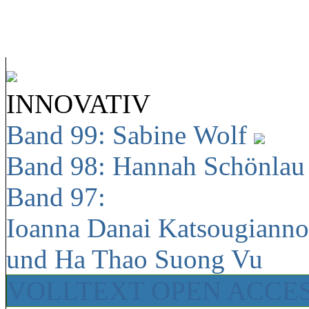
INNOVATIV
Band 99: Sabine Wolf
Band 98: Hannah Schönla
Band 97:
Ioanna Danai Katsougiann
und Ha Thao Suong Vu
VOLLTEXT OPEN ACCE