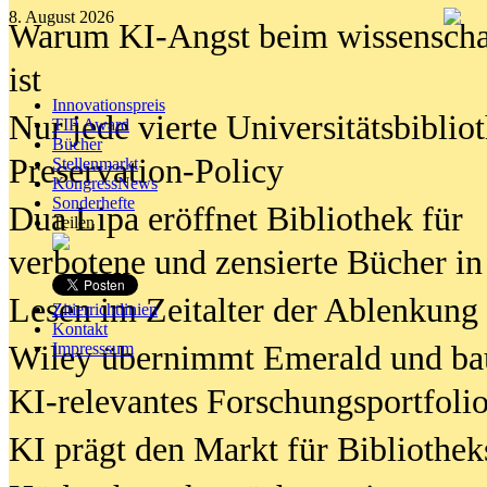
8. August 2026
Warum KI-Angst beim wissenschaft
ist
Innovationspreis
Nur jede vierte Universitätsbibliot
TIP Award
Bücher
Preservation-Policy
Stellenmarkt
KongressNews
Sonderhefte
Dua Lipa eröffnet Bibliothek für
Teilen
verbotene und zensierte Bücher in
Lesen im Zeitalter der Ablenkung
Zitierrichtlinien
Kontakt
Wiley übernimmt Emerald und ba
Impresssum
KI-relevantes Forschungsportfolio
KI prägt den Markt für Bibliothe