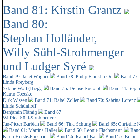
Band 81: Kirstin Grantz
Band 80:
Stephan Holländer,
Willy Sühl-Strohmenger
und Ludger Syré
Band 79: Janet Wagner
Band 78: Philip Franklin Orr
Band 77:
Linda Freyberg
Sabine Wolf (Hrsg.)
Band 75: Denise Rudolph
Band 74: Soph
Katrin Toetzke
Dirk Wissen
Band 71: Rahel Zoller
Band 70: Sabrina Lorenz
Linda Schünhoff
Benjamin Flämig
Band 67:
Wilfried Sühl-Strohmenger
Jan-Pieter Barbian
Band 66: Tina Schurig
Band 65: Christine 
Band 61: Martina Haller
Band 60:
Leonie Flachsmann
Band
Karin Holste-Flinspach
Band 56: Rafael Ball
Band 55: Bettina