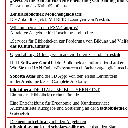
„Services für Bibliotheken zur Förderung von Bildung und Vi
angepasst
Dussmann das KulturKaufhaus.
Zentralbibliothek Mönchengladbach:
Wissenschaftskommunikati
Die Zukunft ist jetzt! Mit RFID-Lösungen von
Nexbib
.
Willkommen auf dem
ESV-Campus
!
konstruktiv!
Attraktive Angebote für Forschung und Lehre
„Services für Bibliotheken zur Förderung von Bildung und Vielfa
Mohr Siebeck übernimmt
das KulturKaufhaus
Open Library: Öffnen, wenn andere Türen zu sind! –
nexbib
und die Zeitschrift für 
H+H Software GmbH
: Die Bibliothek als Information-Broker
Wie Sie mit HAN Online-Ressourcen einfacher zugänglich mach
Francke Attempto
Sobotta Atlas
und die 3D App: Von den ersten Lehrmitteln
in der Anatomie bis zu Complete Anatomy
EBSCO Information Servic
bibliotheca
: DIGITAL – MOBIL – VERNETZT
Recherchefunktionen in
Ein rundes Bibliothekserlebnis für alle
Eine Entscheidung für Ergonomie und Kundenservice:
Automatisierte Rückgabe und Sortierung an der
Stadtbibliothek
Sorbisches Institut neu 
Gütersloh
Geschichte und kulturell
Die neue
utb elibrary
mit den Angeboten
utb-studi-e-book
und
scholars-e-library
geht an den Start