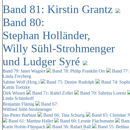
Band 81: Kirstin Grantz
Band 80:
Stephan Holländer,
Willy Sühl-Strohmenger
und Ludger Syré
Band 79: Janet Wagner
Band 78: Philip Franklin Orr
Band 77:
Linda Freyberg
Sabine Wolf (Hrsg.)
Band 75: Denise Rudolph
Band 74: Soph
Katrin Toetzke
Dirk Wissen
Band 71: Rahel Zoller
Band 70: Sabrina Lorenz
Linda Schünhoff
Benjamin Flämig
Band 67:
Wilfried Sühl-Strohmenger
Jan-Pieter Barbian
Band 66: Tina Schurig
Band 65: Christine 
Band 61: Martina Haller
Band 60:
Leonie Flachsmann
Band
Karin Holste-Flinspach
Band 56: Rafael Ball
Band 55: Bettina