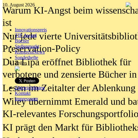
10. August 2026
Warum KI-Angst beim wissenschaft
ist
Innovationspreis
Nur jede vierte Universitätsbibliot
TIP Award
Bücher
Preservation-Policy
Stellenmarkt
KongressNews
Sonderhefte
Dua Lipa eröffnet Bibliothek für
Teilen
verbotene und zensierte Bücher in
Lesen im Zeitalter der Ablenkung
Zitierrichtlinien
Kontakt
Wiley übernimmt Emerald und ba
Impresssum
KI-relevantes Forschungsportfolio
KI prägt den Markt für Bibliothe