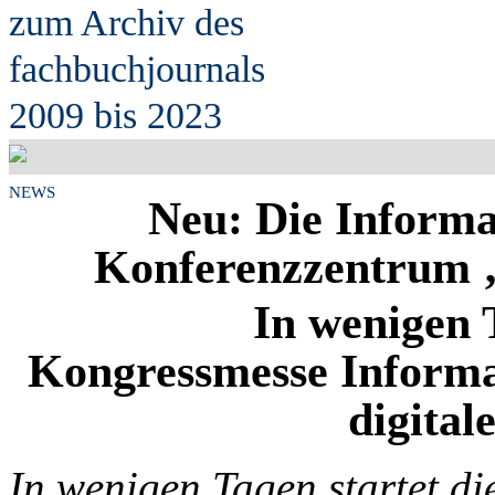
zum Archiv des
fach
b
uchjournals
2009 bis 2023
NEWS
Neu: Die Informa
Konferenzzentrum ‚
In wenigen 
Kongressmesse Informa
digital
In wenigen Tagen startet di