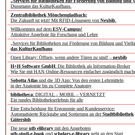
„Services für Bibliotheken zur Förderung von Bildung und Vi
angepasst
Dussmann das KulturKaufhaus.
Zentralbibliothek Mönchengladbach:
Wissenschaftskommunikati
Die Zukunft ist jetzt! Mit RFID-Lösungen von
Nexbib
.
Willkommen auf dem
ESV-Campus
!
konstruktiv!
Attraktive Angebote für Forschung und Lehre
„Services für Bibliotheken zur Förderung von Bildung und Vielfa
Mohr Siebeck übernimmt
das KulturKaufhaus
Open Library: Öffnen, wenn andere Türen zu sind! –
nexbib
und die Zeitschrift für 
H+H Software GmbH
: Die Bibliothek als Information-Broker
Wie Sie mit HAN Online-Ressourcen einfacher zugänglich mach
Francke Attempto
Sobotta Atlas
und die 3D App: Von den ersten Lehrmitteln
in der Anatomie bis zu Complete Anatomy
EBSCO Information Servic
bibliotheca
: DIGITAL – MOBIL – VERNETZT
Recherchefunktionen in
Ein rundes Bibliothekserlebnis für alle
Eine Entscheidung für Ergonomie und Kundenservice:
Automatisierte Rückgabe und Sortierung an der
Stadtbibliothek
Sorbisches Institut neu 
Gütersloh
Geschichte und kulturell
Die neue
utb elibrary
mit den Angeboten
utb-studi-e-book
und
scholars-e-library
geht an den Start