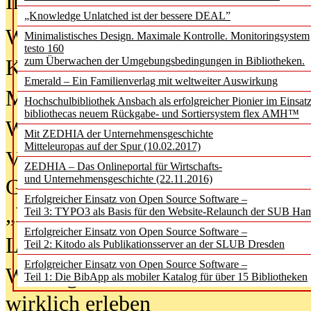
In der Ausgabe
06/2026
(August 20
„Knowledge Unlatched ist der bessere DEAL”
Was Hochschul­bibliotheken von i
Minimalistisches Design. Maximale Kontrolle. Monitoringsystem
testo 160
zum Überwachen der Umgebungsbedingungen in Bibliotheken.
Kinder in der digitalen Welt
Emerald – Ein Familienverlag mit weltweiter Auswirkung
Metadaten als Infrastruktur
Hochschulbibliothek Ansbach als erfolgreicher Pionier im Einsat
bibliothecas neuem Rückgabe- und Sortiersystem flex AMH™
Wenn Bots katalogisieren
Mit ZEDHIA der Unternehmensgeschichte
Mitteleuropas auf der Spur (10.02.2017)
Von Abschlusskleidern bis
ZEDHIA – Das Onlineportal für Wirtschafts-
und Unternehmensgeschichte (22.11.2016)
Geisterjagd-Ausrüstung in der
Erfolgreicher Einsatz von Open Source Software –
„Library of Things“ unterwegs
Teil 3: TYPO3 als Basis für den Website-Relaunch der SUB Ha
Erfolgreicher Einsatz von Open Source Software –
Lesen als Infrastrukturaufgabe
Teil 2: Kitodo als Publikationsserver an der SLUB Dresden
Erfolgreicher Einsatz von Open Source Software –
Wie Jugendliche Social Media
Teil 1: Die BibApp als mobiler Katalog für über 15 Bibliotheken
wirklich erleben