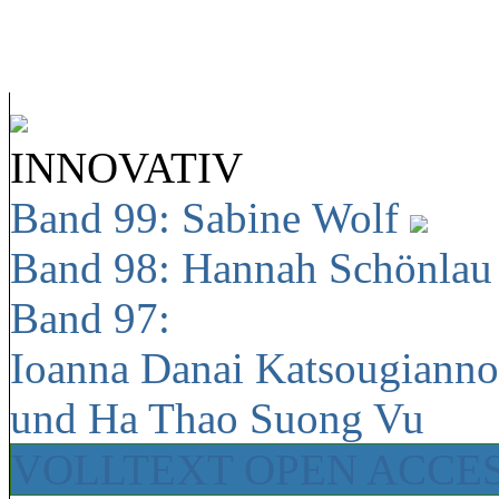
INNOVATIV
Band 99: Sabine Wolf
Band 98: Hannah Schönla
Band 97:
Ioanna Danai Katsougiann
und Ha Thao Suong Vu
VOLLTEXT OPEN ACCE