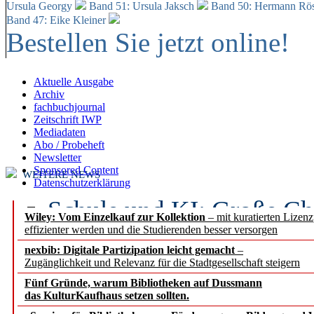
Ursula Georgy
Band 51: Ursula Jaksch
Band 50:
Hermann Rös
Band 47: Eike Kleiner
Bestellen Sie jetzt online!
Aktuelle Ausgabe
Archiv
fachbuchjournal
Zeitschrift IWP
Mediadaten
Abo / Probeheft
Newsletter
Sponsored Content
WEITERE NEWS
Datenschutzerklärung
Schule und KI: Große Ch
Wiley: Vom Einzelkauf zur Kollektion
– mit kuratierten Lizen
effizienter werden und die Studierenden besser versorgen
Voraussetzungen
nexbib: Digitale Partizipation leicht gemacht
–
Zugänglichkeit und Relevanz für die Stadtgesellschaft steigern
Erfolgreiches erstes Hal
Fünf Gründe, warum Bibliotheken auf Dussmann
Segment Research – Ausb
das KulturKaufhaus setzen sollten.