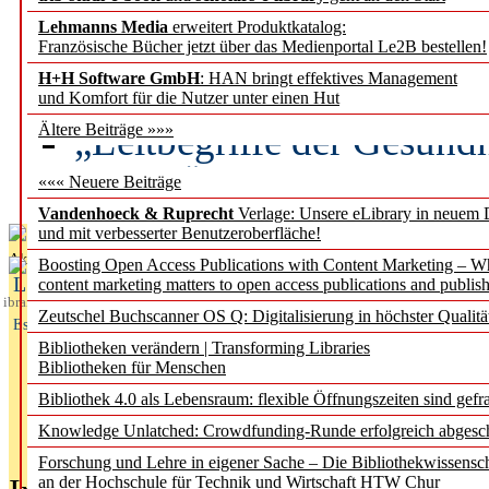
Lehmanns Media
erweitert Produktkatalog:
Künstliche Intelligenz a
Französische Bücher jetzt über das Medienportal Le2B bestellen!
besser zu verstehen
H+H Software GmbH
: HAN bringt effektives Management
und Komfort für die Nutzer unter einen Hut
„Leitbegriffe der Gesund
Ältere Beiträge »»»
des BIÖG erscheinen Ope
««« Neuere Beiträge
Vandenhoeck & Ruprecht
Verlage: Unsere eLibrary in neuem 
und mit verbesserter Benutzeroberfläche!
Aktuelles aus
Boosting Open Access Publications with Content Marketing – 
L
content marketing matters to open access publications and publish
ibrary
Zeutschel Buchscanner OS Q: Digitalisierung in höchster Qualitä
Essentials
Bibliotheken verändern | Transforming Libraries
Bibliotheken für Menschen
Bibliothek 4.0 als Lebensraum: flexible Öffnungszeiten sind gefra
Knowledge Unlatched: Crowdfunding-Runde erfolgreich abgesc
Forschung und Lehre in eigener Sache – Die Bibliothekwissensc
an der Hochschule für Technik und Wirtschaft HTW Chur