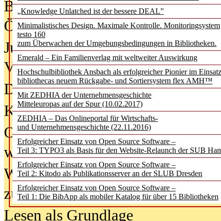
Bürgerforum fordert mehr Medienb
„Knowledge Unlatched ist der bessere DEAL”
Öffentlichkeit
Minimalistisches Design. Maximale Kontrolle. Monitoringsystem
testo 160
Jugendliche wollen besseren Schut
zum Überwachen der Umgebungsbedingungen in Bibliotheken.
Emerald – Ein Familienverlag mit weltweiter Auswirkung
Verbote
Hochschulbibliothek Ansbach als erfolgreicher Pionier im Einsat
bibliothecas neuem Rückgabe- und Sortiersystem flex AMH™
Digitale Langzeit­archi­vierung br
Mit ZEDHIA der Unternehmensgeschichte
Mitteleuropas auf der Spur (10.02.2017)
KI-Chatbots werden Teil der wiss
ZEDHIA – Das Onlineportal für Wirtschafts-
und Unternehmensgeschichte (22.11.2016)
Offene Infrastrukturen für
Erfolgreicher Einsatz von Open Source Software –
wissenschaftliche Informationssy
Teil 3: TYPO3 als Basis für den Website-Relaunch der SUB Ha
Erfolgreicher Einsatz von Open Source Software –
Warum die Debatte über KI-Texte
Teil 2: Kitodo als Publikationsserver an der SLUB Dresden
Erfolgreicher Einsatz von Open Source Software –
zu kurz greift
Teil 1: Die BibApp als mobiler Katalog für über 15 Bibliotheken
Lesen als Grundlage