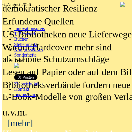
6. August 2026
demokratischer Resilienz
Erfundene Quellen
Innovationspreis
US-Bibliotheken neue Lieferwege
TIP Award
Bücher
Stellenmarkt
Warum Hardcover mehr sind
KongressNews
Sonderhefte
als schöne Schutzumschläge
Teilen
Lesen auf Papier oder auf dem Bi
Bibliotheksverbände fordern neue
Zitierrichtlinien
Kontakt
E-Book-Modelle von großen Verl
Impresssum
u.v.m.
[mehr]