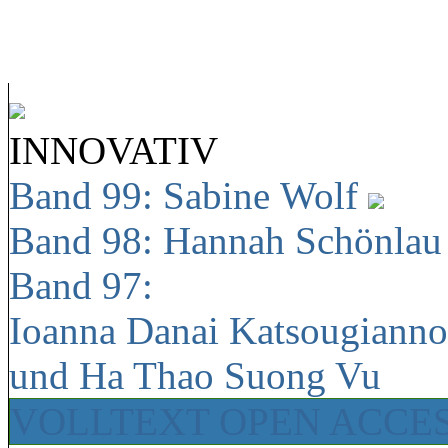
INNOVATIV
Band 99: Sabine Wolf
Band 98: Hannah Schönla
Band 97:
Ioanna Danai Katsougiann
und Ha Thao Suong Vu
VOLLTEXT OPEN ACCE