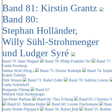
Band 81: Kirstin Grantz
Band 80:
Stephan Holländer,
Willy Sühl-Strohmenger
und Ludger Syré
Band 79: Janet Wagner
Band 78: Philip Franklin Orr
Band 77:
Linda Freyberg
Sabine Wolf (Hrsg.)
Band 75: Denise Rudolph
Band 74: Soph
Katrin Toetzke
Dirk Wissen
Band 71: Rahel Zoller
Band 70: Sabrina Lorenz
Linda Schünhoff
Benjamin Flämig
Band 67:
Wilfried Sühl-Strohmenger
Jan-Pieter Barbian
Band 66: Tina Schurig
Band 65: Christine 
Band 61: Martina Haller
Band 60:
Leonie Flachsmann
Band
Karin Holste-Flinspach
Band 56: Rafael Ball
Band 55: Bettina