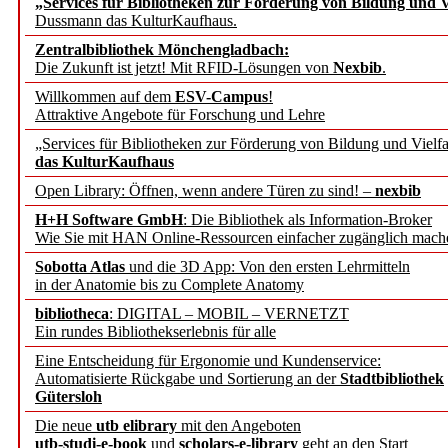
„Services für Bibliotheken zur Förderung von Bildung und Vi
Dussmann das KulturKaufhaus.
Künstliche Intelligenz a
Zentralbibliothek Mönchengladbach:
besser zu verstehen
Die Zukunft ist jetzt! Mit RFID-Lösungen von
Nexbib
.
Willkommen auf dem
ESV-Campus
!
Attraktive Angebote für Forschung und Lehre
„Leitbegriffe der Gesund
„Services für Bibliotheken zur Förderung von Bildung und Vielfa
des BIÖG erscheinen Ope
das KulturKaufhaus
Open Library: Öffnen, wenn andere Türen zu sind! –
nexbib
Forschungsdateninfrastru
H+H Software GmbH
: Die Bibliothek als Information-Broker
Wie Sie mit HAN Online-Ressourcen einfacher zugänglich mach
jedem Experiment
Sobotta Atlas
und die 3D App: Von den ersten Lehrmitteln
in der Anatomie bis zu Complete Anatomy
DFG setzt Förderung des
bibliotheca
: DIGITAL – MOBIL – VERNETZT
Ein rundes Bibliothekserlebnis für alle
FAIRmat fort
Eine Entscheidung für Ergonomie und Kundenservice:
Automatisierte Rückgabe und Sortierung an der
Stadtbibliothek
Bayerns digitale Schatzk
Gütersloh
Die neue
utb elibrary
mit den Angeboten
Schulwandbilder aus Wür
utb-studi-e-book
und
scholars-e-library
geht an den Start