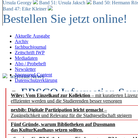
Ursula Georgy
Band 51: Ursula Jaksch
Band 50:
Hermann Rös
Band 47: Eike Kleiner
Bestellen Sie jetzt online!
Aktuelle Ausgabe
Archiv
fachbuchjournal
Zeitschrift IWP
Mediadaten
Abo / Probeheft
Newsletter
Sponsored Content
WEITERE NEWS
Datenschutzerklärung
EBSCO Information Servic
Wiley: Vom Einzelkauf zur Kollektion
– mit kuratierten Lizen
effizienter werden und die Studierenden besser versorgen
Recherchefunktionen in
nexbib: Digitale Partizipation leicht gemacht
–
Zugänglichkeit und Relevanz für die Stadtgesellschaft steigern
Sorbisches Institut neu 
Fünf Gründe, warum Bibliotheken auf Dussmann
Geschichte und kulturell
das KulturKaufhaus setzen sollten.