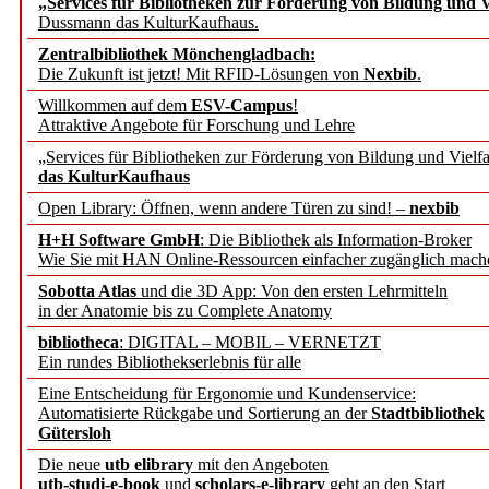
„Services für Bibliotheken zur Förderung von Bildung und Vi
angepasst
Dussmann das KulturKaufhaus.
Zentralbibliothek Mönchengladbach:
Wissenschaftskommunikati
Die Zukunft ist jetzt! Mit RFID-Lösungen von
Nexbib
.
Willkommen auf dem
ESV-Campus
!
konstruktiv!
Attraktive Angebote für Forschung und Lehre
„Services für Bibliotheken zur Förderung von Bildung und Vielfa
Mohr Siebeck übernimmt
das KulturKaufhaus
Open Library: Öffnen, wenn andere Türen zu sind! –
nexbib
und die Zeitschrift für 
H+H Software GmbH
: Die Bibliothek als Information-Broker
Wie Sie mit HAN Online-Ressourcen einfacher zugänglich mach
Francke Attempto
Sobotta Atlas
und die 3D App: Von den ersten Lehrmitteln
in der Anatomie bis zu Complete Anatomy
EBSCO Information Servic
bibliotheca
: DIGITAL – MOBIL – VERNETZT
Recherchefunktionen in
Ein rundes Bibliothekserlebnis für alle
Eine Entscheidung für Ergonomie und Kundenservice:
Automatisierte Rückgabe und Sortierung an der
Stadtbibliothek
Sorbisches Institut neu 
Gütersloh
Geschichte und kulturell
Die neue
utb elibrary
mit den Angeboten
utb-studi-e-book
und
scholars-e-library
geht an den Start