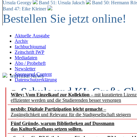
Ursula Georgy
Band 51: Ursula Jaksch
Band 50:
Hermann Rös
Band 47: Eike Kleiner
Bestellen Sie jetzt online!
Aktuelle Ausgabe
Archiv
fachbuchjournal
Zeitschrift IWP
Mediadaten
Abo / Probeheft
Newsletter
Sponsored Content
WEITERE NEWS
Datenschutzerklärung
Schule und KI: Große Ch
Wiley: Vom Einzelkauf zur Kollektion
– mit kuratierten Lizen
effizienter werden und die Studierenden besser versorgen
Voraussetzungen
nexbib: Digitale Partizipation leicht gemacht
–
Zugänglichkeit und Relevanz für die Stadtgesellschaft steigern
Erfolgreiches erstes Hal
Fünf Gründe, warum Bibliotheken auf Dussmann
Segment Research – Ausb
das KulturKaufhaus setzen sollten.