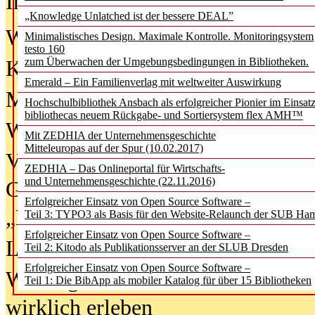
In der Ausgabe
06/2026
(August 20
„Knowledge Unlatched ist der bessere DEAL”
Was Hochschul­bibliotheken von i
Minimalistisches Design. Maximale Kontrolle. Monitoringsystem
testo 160
zum Überwachen der Umgebungsbedingungen in Bibliotheken.
Kinder in der digitalen Welt
Emerald – Ein Familienverlag mit weltweiter Auswirkung
Metadaten als Infrastruktur
Hochschulbibliothek Ansbach als erfolgreicher Pionier im Einsat
bibliothecas neuem Rückgabe- und Sortiersystem flex AMH™
Wenn Bots katalogisieren
Mit ZEDHIA der Unternehmensgeschichte
Mitteleuropas auf der Spur (10.02.2017)
Von Abschlusskleidern bis
ZEDHIA – Das Onlineportal für Wirtschafts-
und Unternehmensgeschichte (22.11.2016)
Geisterjagd-Ausrüstung in der
Erfolgreicher Einsatz von Open Source Software –
„Library of Things“ unterwegs
Teil 3: TYPO3 als Basis für den Website-Relaunch der SUB Ha
Erfolgreicher Einsatz von Open Source Software –
Lesen als Infrastrukturaufgabe
Teil 2: Kitodo als Publikationsserver an der SLUB Dresden
Erfolgreicher Einsatz von Open Source Software –
Wie Jugendliche Social Media
Teil 1: Die BibApp als mobiler Katalog für über 15 Bibliotheken
wirklich erleben