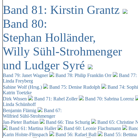
Band 81: Kirstin Grantz
Band 80:
Stephan Holländer,
Willy Sühl-Strohmenger
und Ludger Syré
Band 79: Janet Wagner
Band 78: Philip Franklin Orr
Band 77:
Linda Freyberg
Sabine Wolf (Hrsg.)
Band 75: Denise Rudolph
Band 74: Soph
Katrin Toetzke
Dirk Wissen
Band 71: Rahel Zoller
Band 70: Sabrina Lorenz
Linda Schünhoff
Benjamin Flämig
Band 67:
Wilfried Sühl-Strohmenger
Jan-Pieter Barbian
Band 66: Tina Schurig
Band 65: Christine 
Band 61: Martina Haller
Band 60:
Leonie Flachsmann
Band
Karin Holste-Flinspach
Band 56: Rafael Ball
Band 55: Bettina