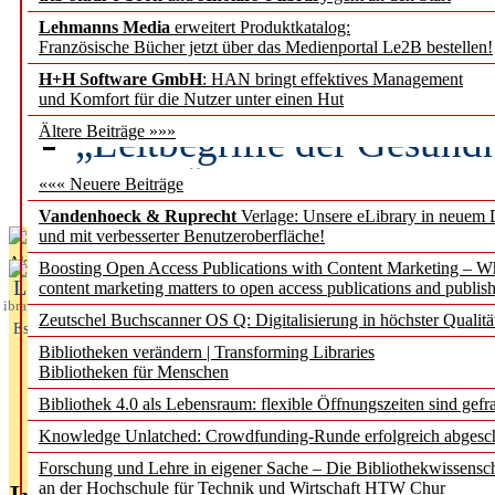
Lehmanns Media
erweitert Produktkatalog:
Künstliche Intelligenz a
Französische Bücher jetzt über das Medienportal Le2B bestellen!
besser zu verstehen
H+H Software GmbH
: HAN bringt effektives Management
und Komfort für die Nutzer unter einen Hut
„Leitbegriffe der Gesund
Ältere Beiträge »»»
des BIÖG erscheinen Ope
««« Neuere Beiträge
Vandenhoeck & Ruprecht
Verlage: Unsere eLibrary in neuem 
und mit verbesserter Benutzeroberfläche!
Aktuelles aus
Boosting Open Access Publications with Content Marketing – 
L
content marketing matters to open access publications and publish
ibrary
Zeutschel Buchscanner OS Q: Digitalisierung in höchster Qualitä
Essentials
Bibliotheken verändern | Transforming Libraries
Bibliotheken für Menschen
Bibliothek 4.0 als Lebensraum: flexible Öffnungszeiten sind gefra
Knowledge Unlatched: Crowdfunding-Runde erfolgreich abgesc
Forschung und Lehre in eigener Sache – Die Bibliothekwissensc
an der Hochschule für Technik und Wirtschaft HTW Chur