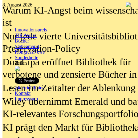
8. August 2026
Warum KI-Angst beim wissenschaft
ist
Innovationspreis
Nur jede vierte Universitätsbibliot
TIP Award
Bücher
Preservation-Policy
Stellenmarkt
KongressNews
Sonderhefte
Dua Lipa eröffnet Bibliothek für
Teilen
verbotene und zensierte Bücher in
Lesen im Zeitalter der Ablenkung
Zitierrichtlinien
Kontakt
Wiley übernimmt Emerald und ba
Impresssum
KI-relevantes Forschungsportfolio
KI prägt den Markt für Bibliothe