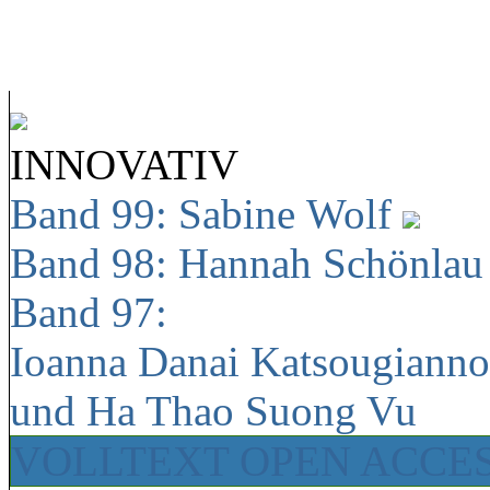
INNOVATIV
Band 99: Sabine Wolf
Band 98: Hannah Schönla
Band 97:
Ioanna Danai Katsougiann
und Ha Thao Suong Vu
VOLLTEXT OPEN ACCE