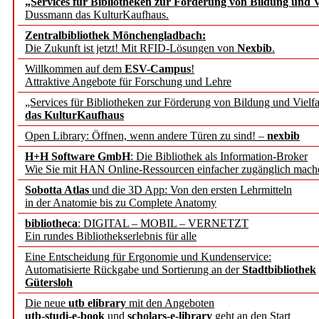
„Services für Bibliotheken zur Förderung von Bildung und Vi
angepasst
Dussmann das KulturKaufhaus.
Zentralbibliothek Mönchengladbach:
Wissenschaftskommunikati
Die Zukunft ist jetzt! Mit RFID-Lösungen von
Nexbib
.
Willkommen auf dem
ESV-Campus
!
konstruktiv!
Attraktive Angebote für Forschung und Lehre
„Services für Bibliotheken zur Förderung von Bildung und Vielfa
Mohr Siebeck übernimmt
das KulturKaufhaus
Open Library: Öffnen, wenn andere Türen zu sind! –
nexbib
und die Zeitschrift für 
H+H Software GmbH
: Die Bibliothek als Information-Broker
Wie Sie mit HAN Online-Ressourcen einfacher zugänglich mach
Francke Attempto
Sobotta Atlas
und die 3D App: Von den ersten Lehrmitteln
in der Anatomie bis zu Complete Anatomy
EBSCO Information Servic
bibliotheca
: DIGITAL – MOBIL – VERNETZT
Recherchefunktionen in
Ein rundes Bibliothekserlebnis für alle
Eine Entscheidung für Ergonomie und Kundenservice:
Automatisierte Rückgabe und Sortierung an der
Stadtbibliothek
Sorbisches Institut neu 
Gütersloh
Geschichte und kulturell
Die neue
utb elibrary
mit den Angeboten
utb-studi-e-book
und
scholars-e-library
geht an den Start