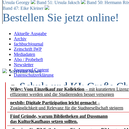
Ursula Georgy
Band 51: Ursula Jaksch
Band 50:
Hermann Rös
Band 47: Eike Kleiner
Bestellen Sie jetzt online!
Aktuelle Ausgabe
Archiv
fachbuchjournal
Zeitschrift IWP
Mediadaten
Abo / Probeheft
Newsletter
Sponsored Content
WEITERE NEWS
Datenschutzerklärung
Schule und KI: Große Ch
Wiley: Vom Einzelkauf zur Kollektion
– mit kuratierten Lizen
effizienter werden und die Studierenden besser versorgen
Voraussetzungen
nexbib: Digitale Partizipation leicht gemacht
–
Zugänglichkeit und Relevanz für die Stadtgesellschaft steigern
Erfolgreiches erstes Hal
Fünf Gründe, warum Bibliotheken auf Dussmann
Segment Research – Ausb
das KulturKaufhaus setzen sollten.