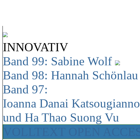
INNOVATIV
Band 99: Sabine Wolf
Band 98: Hannah Schönla
Band 97:
Ioanna Danai Katsougiann
und Ha Thao Suong Vu
VOLLTEXT OPEN ACCE