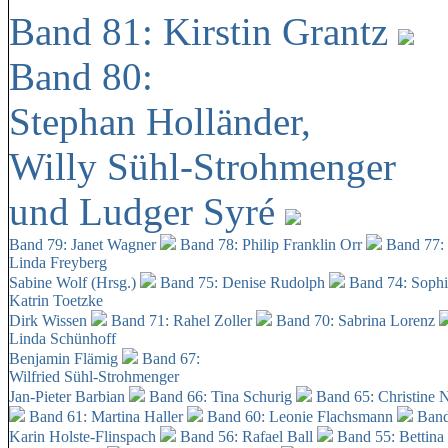
Band 81: Kirstin Grantz
Band 80:
Stephan Holländer,
Willy Sühl-Strohmenger
und Ludger Syré
Band 79: Janet Wagner
Band 78: Philip Franklin Orr
Band 77:
Linda Freyberg
Sabine Wolf (Hrsg.)
Band 75: Denise Rudolph
Band 74: Soph
Katrin Toetzke
Dirk Wissen
Band 71: Rahel Zoller
Band 70: Sabrina Lorenz
Linda Schünhoff
Benjamin Flämig
Band 67:
Wilfried Sühl-Strohmenger
Jan-Pieter Barbian
Band 66: Tina Schurig
Band 65: Christine 
Band 61: Martina Haller
Band 60:
Leonie Flachsmann
Band
Karin Holste-Flinspach
Band 56: Rafael Ball
Band 55: Bettina