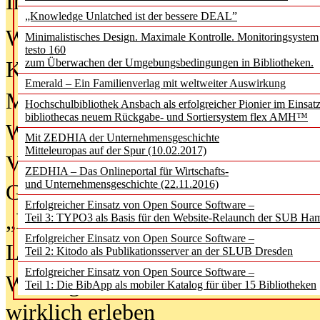
In der Ausgabe
06/2026
(August 20
„Knowledge Unlatched ist der bessere DEAL”
Was Hochschul­bibliotheken von i
Minimalistisches Design. Maximale Kontrolle. Monitoringsystem
testo 160
zum Überwachen der Umgebungsbedingungen in Bibliotheken.
Kinder in der digitalen Welt
Emerald – Ein Familienverlag mit weltweiter Auswirkung
Metadaten als Infrastruktur
Hochschulbibliothek Ansbach als erfolgreicher Pionier im Einsat
bibliothecas neuem Rückgabe- und Sortiersystem flex AMH™
Wenn Bots katalogisieren
Mit ZEDHIA der Unternehmensgeschichte
Mitteleuropas auf der Spur (10.02.2017)
Von Abschlusskleidern bis
ZEDHIA – Das Onlineportal für Wirtschafts-
und Unternehmensgeschichte (22.11.2016)
Geisterjagd-Ausrüstung in der
Erfolgreicher Einsatz von Open Source Software –
„Library of Things“ unterwegs
Teil 3: TYPO3 als Basis für den Website-Relaunch der SUB Ha
Erfolgreicher Einsatz von Open Source Software –
Lesen als Infrastrukturaufgabe
Teil 2: Kitodo als Publikationsserver an der SLUB Dresden
Erfolgreicher Einsatz von Open Source Software –
Wie Jugendliche Social Media
Teil 1: Die BibApp als mobiler Katalog für über 15 Bibliotheken
wirklich erleben