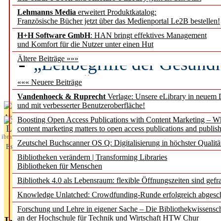
Lehmanns Media
erweitert Produktkatalog:
Künstliche Intelligenz a
Französische Bücher jetzt über das Medienportal Le2B bestellen!
besser zu verstehen
H+H Software GmbH
: HAN bringt effektives Management
und Komfort für die Nutzer unter einen Hut
„Leitbegriffe der Gesund
Ältere Beiträge »»»
des BIÖG erscheinen Ope
««« Neuere Beiträge
Vandenhoeck & Ruprecht
Verlage: Unsere eLibrary in neuem 
und mit verbesserter Benutzeroberfläche!
Aktuelles aus
Boosting Open Access Publications with Content Marketing – 
L
content marketing matters to open access publications and publish
ibrary
Zeutschel Buchscanner OS Q: Digitalisierung in höchster Qualitä
Essentials
Bibliotheken verändern | Transforming Libraries
Bibliotheken für Menschen
Bibliothek 4.0 als Lebensraum: flexible Öffnungszeiten sind gefra
Knowledge Unlatched: Crowdfunding-Runde erfolgreich abgesc
Forschung und Lehre in eigener Sache – Die Bibliothekwissensc
an der Hochschule für Technik und Wirtschaft HTW Chur