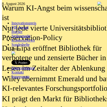
8. August 2026
Warum KI-Angst beim wissenschaft
ist
Innovationspreis
Nur jede vierte Universitätsbibliot
TIP Award
Bücher
Preservation-Policy
Stellenmarkt
KongressNews
Sonderhefte
Dua Lipa eröffnet Bibliothek für
Teilen
verbotene und zensierte Bücher in
Lesen im Zeitalter der Ablenkung
Zitierrichtlinien
Kontakt
Wiley übernimmt Emerald und ba
Impresssum
KI-relevantes Forschungsportfolio
KI prägt den Markt für Bibliothe