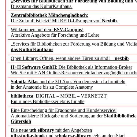
„Services für Bibliotheken zur Förderung von Bildung und Vi
angepasst
Dussmann das KulturKaufhaus.
Zentralbibliothek Mönchengladbach:
Wissenschaftskommunikati
Die Zukunft ist jetzt! Mit RFID-Lösungen von
Nexbib
.
Willkommen auf dem
ESV-Campus
!
konstruktiv!
Attraktive Angebote für Forschung und Lehre
„Services für Bibliotheken zur Förderung von Bildung und Vielfa
Mohr Siebeck übernimmt
das KulturKaufhaus
Open Library: Öffnen, wenn andere Türen zu sind! –
nexbib
und die Zeitschrift für 
H+H Software GmbH
: Die Bibliothek als Information-Broker
Wie Sie mit HAN Online-Ressourcen einfacher zugänglich mach
Francke Attempto
Sobotta Atlas
und die 3D App: Von den ersten Lehrmitteln
in der Anatomie bis zu Complete Anatomy
EBSCO Information Servic
bibliotheca
: DIGITAL – MOBIL – VERNETZT
Recherchefunktionen in
Ein rundes Bibliothekserlebnis für alle
Eine Entscheidung für Ergonomie und Kundenservice:
Automatisierte Rückgabe und Sortierung an der
Stadtbibliothek
Sorbisches Institut neu 
Gütersloh
Geschichte und kulturell
Die neue
utb elibrary
mit den Angeboten
utb-studi-e-book
und
scholars-e-library
geht an den Start