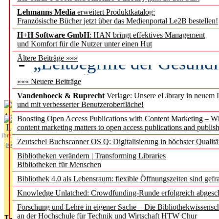
Lehmanns Media
erweitert Produktkatalog:
Künstliche Intelligenz a
Französische Bücher jetzt über das Medienportal Le2B bestellen!
besser zu verstehen
H+H Software GmbH
: HAN bringt effektives Management
und Komfort für die Nutzer unter einen Hut
„Leitbegriffe der Gesund
Ältere Beiträge »»»
des BIÖG erscheinen Ope
««« Neuere Beiträge
Vandenhoeck & Ruprecht
Verlage: Unsere eLibrary in neuem 
und mit verbesserter Benutzeroberfläche!
Aktuelles aus
Boosting Open Access Publications with Content Marketing – 
L
content marketing matters to open access publications and publish
ibrary
Zeutschel Buchscanner OS Q: Digitalisierung in höchster Qualitä
Essentials
Bibliotheken verändern | Transforming Libraries
Bibliotheken für Menschen
Bibliothek 4.0 als Lebensraum: flexible Öffnungszeiten sind gefra
Knowledge Unlatched: Crowdfunding-Runde erfolgreich abgesc
Forschung und Lehre in eigener Sache – Die Bibliothekwissensc
an der Hochschule für Technik und Wirtschaft HTW Chur