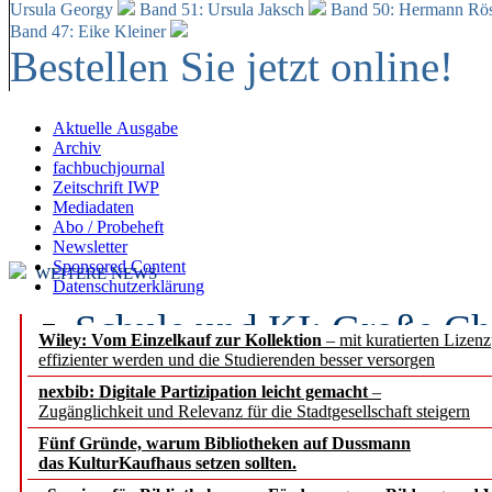
Ursula Georgy
Band 51: Ursula Jaksch
Band 50:
Hermann Rös
Band 47: Eike Kleiner
Bestellen Sie jetzt online!
Aktuelle Ausgabe
Archiv
fachbuchjournal
Zeitschrift IWP
Mediadaten
Abo / Probeheft
Newsletter
Sponsored Content
WEITERE NEWS
Datenschutzerklärung
Schule und KI: Große Ch
Wiley: Vom Einzelkauf zur Kollektion
– mit kuratierten Lizen
effizienter werden und die Studierenden besser versorgen
Voraussetzungen
nexbib: Digitale Partizipation leicht gemacht
–
Zugänglichkeit und Relevanz für die Stadtgesellschaft steigern
Erfolgreiches erstes Hal
Fünf Gründe, warum Bibliotheken auf Dussmann
Segment Research – Ausb
das KulturKaufhaus setzen sollten.