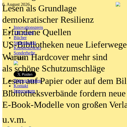
6. August 2026
Lesen als Grundlage
demokratischer Resilienz
Innovationspreis
Erfundene Quellen
TIP Award
Bücher
US-Bibliotheken neue Lieferwege
Stellenmarkt
KongressNews
Sonderhefte
Warum Hardcover mehr sind
Teilen
als schöne Schutzumschläge
Lesen auf Papier oder auf dem Bi
Zitierrichtlinien
Kontakt
Bibliotheksverbände fordern neue
Impresssum
E-Book-Modelle von großen Verl
u.v.m.