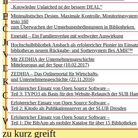
In der Ausgabe
05/2026
(Juni/Juli
„Knowledge Unlatched ist der bessere DEAL”
Bürgerforum fordert mehr Medienb
Minimalistisches Design. Maximale Kontrolle. Monitoringsystem
testo 160
Öffentlichkeit
zum Überwachen der Umgebungsbedingungen in Bibliotheken.
Emerald – Ein Familienverlag mit weltweiter Auswirkung
Jugendliche wollen besseren Schut
Hochschulbibliothek Ansbach als erfolgreicher Pionier im Einsat
bibliothecas neuem Rückgabe- und Sortiersystem flex AMH™
Verbote
Mit ZEDHIA der Unternehmensgeschichte
Mitteleuropas auf der Spur (10.02.2017)
Digitale Langzeit­archi­vierung br
ZEDHIA – Das Onlineportal für Wirtschafts-
KI-Chatbots werden Teil der wiss
und Unternehmensgeschichte (22.11.2016)
Erfolgreicher Einsatz von Open Source Software –
Offene Infrastrukturen für
Teil 3: TYPO3 als Basis für den Website-Relaunch der SUB Ha
Erfolgreicher Einsatz von Open Source Software –
wissenschaftliche Informationssy
Teil 2: Kitodo als Publikationsserver an der SLUB Dresden
Erfolgreicher Einsatz von Open Source Software –
Warum die Debatte über KI-Texte
Teil 1: Die BibApp als mobiler Katalog für über 15 Bibliotheken
zu kurz greift