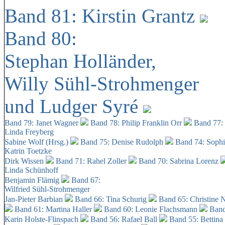
Band 81: Kirstin Grantz
Band 80:
Stephan Holländer,
Willy Sühl-Strohmenger
und Ludger Syré
Band 79: Janet Wagner
Band 78: Philip Franklin Orr
Band 77:
Linda Freyberg
Sabine Wolf (Hrsg.)
Band 75: Denise Rudolph
Band 74: Soph
Katrin Toetzke
Dirk Wissen
Band 71: Rahel Zoller
Band 70: Sabrina Lorenz
Linda Schünhoff
Benjamin Flämig
Band 67:
Wilfried Sühl-Strohmenger
Jan-Pieter Barbian
Band 66: Tina Schurig
Band 65: Christine 
Band 61: Martina Haller
Band 60:
Leonie Flachsmann
Band
Karin Holste-Flinspach
Band 56: Rafael Ball
Band 55: Bettina