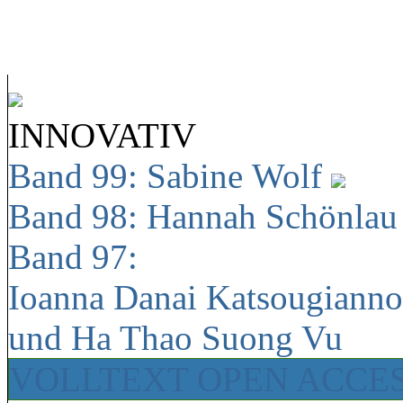
INNOVATIV
Band 99: Sabine Wolf
Band 98: Hannah Schönla
Band 97:
Ioanna Danai Katsougiann
und Ha Thao Suong Vu
VOLLTEXT OPEN ACCE