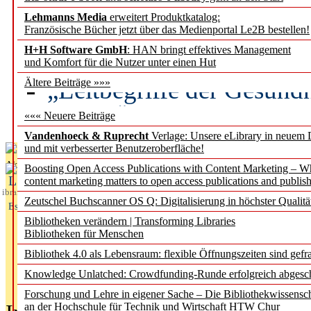
Lehmanns Media
erweitert Produktkatalog:
Künstliche Intelligenz a
Französische Bücher jetzt über das Medienportal Le2B bestellen!
besser zu verstehen
H+H Software GmbH
: HAN bringt effektives Management
und Komfort für die Nutzer unter einen Hut
„Leitbegriffe der Gesund
Ältere Beiträge »»»
des BIÖG erscheinen Ope
««« Neuere Beiträge
Vandenhoeck & Ruprecht
Verlage: Unsere eLibrary in neuem 
und mit verbesserter Benutzeroberfläche!
Aktuelles aus
Boosting Open Access Publications with Content Marketing – 
L
content marketing matters to open access publications and publish
ibrary
Zeutschel Buchscanner OS Q: Digitalisierung in höchster Qualitä
Essentials
Bibliotheken verändern | Transforming Libraries
Bibliotheken für Menschen
Bibliothek 4.0 als Lebensraum: flexible Öffnungszeiten sind gefra
Knowledge Unlatched: Crowdfunding-Runde erfolgreich abgesc
Forschung und Lehre in eigener Sache – Die Bibliothekwissensc
an der Hochschule für Technik und Wirtschaft HTW Chur