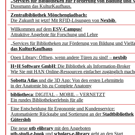
„Services für Bibliotheken zur Förderung von Bildung und Vi
angepasst
Dussmann das KulturKaufhaus.
Zentralbibliothek Mönchengladbach:
Wissenschaftskommunikati
Die Zukunft ist jetzt! Mit RFID-Lösungen von
Nexbib
.
Willkommen auf dem
ESV-Campus
!
konstruktiv!
Attraktive Angebote für Forschung und Lehre
„Services für Bibliotheken zur Förderung von Bildung und Vielfa
Mohr Siebeck übernimmt
das KulturKaufhaus
Open Library: Öffnen, wenn andere Türen zu sind! –
nexbib
und die Zeitschrift für 
H+H Software GmbH
: Die Bibliothek als Information-Broker
Wie Sie mit HAN Online-Ressourcen einfacher zugänglich mach
Francke Attempto
Sobotta Atlas
und die 3D App: Von den ersten Lehrmitteln
in der Anatomie bis zu Complete Anatomy
EBSCO Information Servic
bibliotheca
: DIGITAL – MOBIL – VERNETZT
Recherchefunktionen in
Ein rundes Bibliothekserlebnis für alle
Eine Entscheidung für Ergonomie und Kundenservice:
Automatisierte Rückgabe und Sortierung an der
Stadtbibliothek
Sorbisches Institut neu 
Gütersloh
Geschichte und kulturell
Die neue
utb elibrary
mit den Angeboten
utb-studi-e-book
und
scholars-e-library
geht an den Start