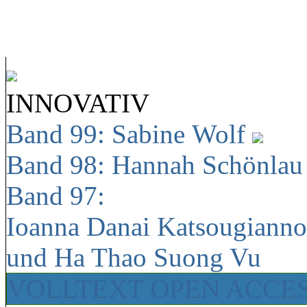
INNOVATIV
Band 99: Sabine Wolf
Band 98: Hannah Schönla
Band 97:
Ioanna Danai Katsougiann
und Ha Thao Suong Vu
VOLLTEXT OPEN ACCE