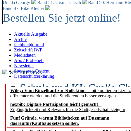
Ursula Georgy
Band 51: Ursula Jaksch
Band 50:
Hermann Rös
Band 47: Eike Kleiner
Bestellen Sie jetzt online!
Aktuelle Ausgabe
Archiv
fachbuchjournal
Zeitschrift IWP
Mediadaten
Abo / Probeheft
Newsletter
Sponsored Content
WEITERE NEWS
Datenschutzerklärung
Schule und KI: Große Ch
Wiley: Vom Einzelkauf zur Kollektion
– mit kuratierten Lizen
effizienter werden und die Studierenden besser versorgen
Voraussetzungen
nexbib: Digitale Partizipation leicht gemacht
–
Zugänglichkeit und Relevanz für die Stadtgesellschaft steigern
Erfolgreiches erstes Hal
Fünf Gründe, warum Bibliotheken auf Dussmann
Segment Research – Ausb
das KulturKaufhaus setzen sollten.