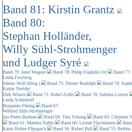
Band 81: Kirstin Grantz
Band 80:
Stephan Holländer,
Willy Sühl-Strohmenger
und Ludger Syré
Band 79: Janet Wagner
Band 78: Philip Franklin Orr
Band 77:
Linda Freyberg
Sabine Wolf (Hrsg.)
Band 75: Denise Rudolph
Band 74: Soph
Katrin Toetzke
Dirk Wissen
Band 71: Rahel Zoller
Band 70: Sabrina Lorenz
Linda Schünhoff
Benjamin Flämig
Band 67:
Wilfried Sühl-Strohmenger
Jan-Pieter Barbian
Band 66: Tina Schurig
Band 65: Christine 
Band 61: Martina Haller
Band 60:
Leonie Flachsmann
Band
Karin Holste-Flinspach
Band 56: Rafael Ball
Band 55: Bettina