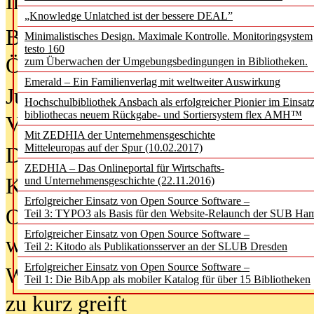
In der Ausgabe
05/2026
(Juni/Juli
„Knowledge Unlatched ist der bessere DEAL”
Bürgerforum fordert mehr Medienb
Minimalistisches Design. Maximale Kontrolle. Monitoringsystem
testo 160
Öffentlichkeit
zum Überwachen der Umgebungsbedingungen in Bibliotheken.
Emerald – Ein Familienverlag mit weltweiter Auswirkung
Jugendliche wollen besseren Schut
Hochschulbibliothek Ansbach als erfolgreicher Pionier im Einsat
bibliothecas neuem Rückgabe- und Sortiersystem flex AMH™
Verbote
Mit ZEDHIA der Unternehmensgeschichte
Mitteleuropas auf der Spur (10.02.2017)
Digitale Langzeit­archi­vierung br
ZEDHIA – Das Onlineportal für Wirtschafts-
KI-Chatbots werden Teil der wiss
und Unternehmensgeschichte (22.11.2016)
Erfolgreicher Einsatz von Open Source Software –
Offene Infrastrukturen für
Teil 3: TYPO3 als Basis für den Website-Relaunch der SUB Ha
Erfolgreicher Einsatz von Open Source Software –
wissenschaftliche Informationssy
Teil 2: Kitodo als Publikationsserver an der SLUB Dresden
Erfolgreicher Einsatz von Open Source Software –
Warum die Debatte über KI-Texte
Teil 1: Die BibApp als mobiler Katalog für über 15 Bibliotheken
zu kurz greift