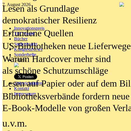
7. August 2026
Lesen als Grundlage
demokratischer Resilienz
Innovationspreis
Erfundene Quellen
TIP Award
Bücher
US-Bibliotheken neue Lieferwege
Stellenmarkt
KongressNews
Sonderhefte
Warum Hardcover mehr sind
Teilen
als schöne Schutzumschläge
Lesen auf Papier oder auf dem Bi
Zitierrichtlinien
Kontakt
Bibliotheksverbände fordern neue
Impresssum
E-Book-Modelle von großen Verl
u.v.m.