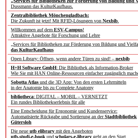
„Services für Bibliotheken zur Förderung von Bildung und Vi
Dussmann das KulturKaufhaus.
Künstliche Intelligenz a
Zentralbibliothek Mönchengladbach:
besser zu verstehen
Die Zukunft ist jetzt! Mit RFID-Lösungen von
Nexbib
.
Willkommen auf dem
ESV-Campus
!
Attraktive Angebote für Forschung und Lehre
„Leitbegriffe der Gesund
„Services für Bibliotheken zur Förderung von Bildung und Vielfa
des BIÖG erscheinen Ope
das KulturKaufhaus
Open Library: Öffnen, wenn andere Türen zu sind! –
nexbib
Forschungsdateninfrastru
H+H Software GmbH
: Die Bibliothek als Information-Broker
Wie Sie mit HAN Online-Ressourcen einfacher zugänglich mach
jedem Experiment
Sobotta Atlas
und die 3D App: Von den ersten Lehrmitteln
in der Anatomie bis zu Complete Anatomy
DFG setzt Förderung des
bibliotheca
: DIGITAL – MOBIL – VERNETZT
Ein rundes Bibliothekserlebnis für alle
FAIRmat fort
Eine Entscheidung für Ergonomie und Kundenservice:
Automatisierte Rückgabe und Sortierung an der
Stadtbibliothek
Bayerns digitale Schatzk
Gütersloh
Die neue
utb elibrary
mit den Angeboten
Schulwandbilder aus Wür
utb-studi-e-book
und
scholars-e-library
geht an den Start