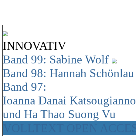
INNOVATIV
Band 99: Sabine Wolf
Band 98: Hannah Schönla
Band 97:
Ioanna Danai Katsougiann
und Ha Thao Suong Vu
VOLLTEXT OPEN ACCE