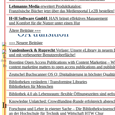
Lehmanns Media
erweitert Produktkatalog:
Fifth Open Access Repor
Französische Bücher jetzt über das Medienportal Le2B bestellen!
H+H Software GmbH
: HAN bringt effektives Management
transformative agreements
und Komfort für die Nutzer unter einen Hut
OA transition
Ältere Beiträge »»»
««« Neuere Beiträge
Vandenhoeck & Ruprecht
Verlage: Unsere eLibrary in neuem 
Aktuelles aus
und mit verbesserter Benutzeroberfläche!
L
ibrary
Boosting Open Access Publications with Content Marketing – 
Essentials
content marketing matters to open access publications and publish
Zeutschel Buchscanner OS Q: Digitalisierung in höchster Qualitä
Bibliotheken verändern | Transforming Libraries
Bibliotheken für Menschen
Bibliothek 4.0 als Lebensraum: flexible Öffnungszeiten sind gefra
Knowledge Unlatched: Crowdfunding-Runde erfolgreich abgesc
In der Ausgabe
05/2026
(Juni/Juli
Forschung und Lehre in eigener Sache – Die Bibliothekwissensc
an der Hochschule für Technik und Wirtschaft HTW Chur