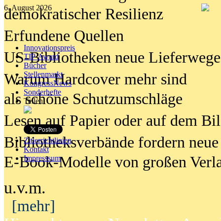
6. August 2026
demokratischer Resilienz
Erfundene Quellen
Innovationspreis
US-Bibliotheken neue Lieferwege
TIP Award
Bücher
Stellenmarkt
Warum Hardcover mehr sind
KongressNews
Sonderhefte
als schöne Schutzumschläge
Teilen
Lesen auf Papier oder auf dem Bi
Bibliotheksverbände fordern neue
Zitierrichtlinien
Kontakt
E-Book-Modelle von großen Verl
Impresssum
u.v.m.
[mehr]