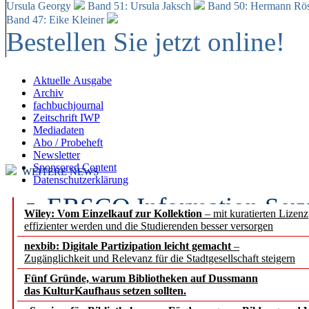
Ursula Georgy
Band 51: Ursula Jaksch
Band 50:
Hermann Rös
Band 47: Eike Kleiner
Bestellen Sie jetzt online!
Aktuelle Ausgabe
Archiv
fachbuchjournal
Zeitschrift IWP
Mediadaten
Abo / Probeheft
Newsletter
Sponsored Content
WEITERE NEWS
Datenschutzerklärung
EBSCO Information Servic
Wiley: Vom Einzelkauf zur Kollektion
– mit kuratierten Lizen
effizienter werden und die Studierenden besser versorgen
Recherchefunktionen in
nexbib: Digitale Partizipation leicht gemacht
–
Zugänglichkeit und Relevanz für die Stadtgesellschaft steigern
Sorbisches Institut neu 
Fünf Gründe, warum Bibliotheken auf Dussmann
Geschichte und kulturell
das KulturKaufhaus setzen sollten.