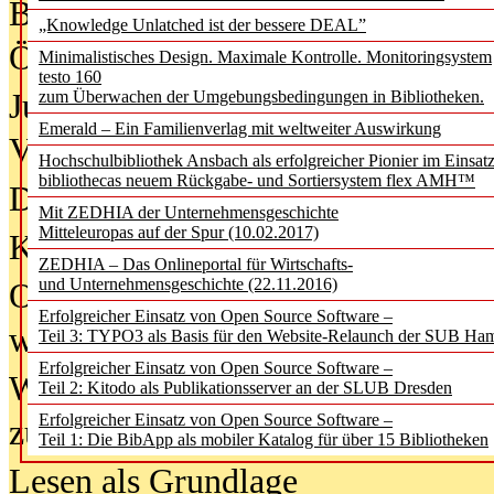
Bürgerforum fordert mehr Medienb
„Knowledge Unlatched ist der bessere DEAL”
Öffentlichkeit
Minimalistisches Design. Maximale Kontrolle. Monitoringsystem
testo 160
Jugendliche wollen besseren Schut
zum Überwachen der Umgebungsbedingungen in Bibliotheken.
Emerald – Ein Familienverlag mit weltweiter Auswirkung
Verbote
Hochschulbibliothek Ansbach als erfolgreicher Pionier im Einsat
bibliothecas neuem Rückgabe- und Sortiersystem flex AMH™
Digitale Langzeit­archi­vierung br
Mit ZEDHIA der Unternehmensgeschichte
Mitteleuropas auf der Spur (10.02.2017)
KI-Chatbots werden Teil der wiss
ZEDHIA – Das Onlineportal für Wirtschafts-
und Unternehmensgeschichte (22.11.2016)
Offene Infrastrukturen für
Erfolgreicher Einsatz von Open Source Software –
wissenschaftliche Informationssy
Teil 3: TYPO3 als Basis für den Website-Relaunch der SUB Ha
Erfolgreicher Einsatz von Open Source Software –
Warum die Debatte über KI-Texte
Teil 2: Kitodo als Publikationsserver an der SLUB Dresden
Erfolgreicher Einsatz von Open Source Software –
zu kurz greift
Teil 1: Die BibApp als mobiler Katalog für über 15 Bibliotheken
Lesen als Grundlage