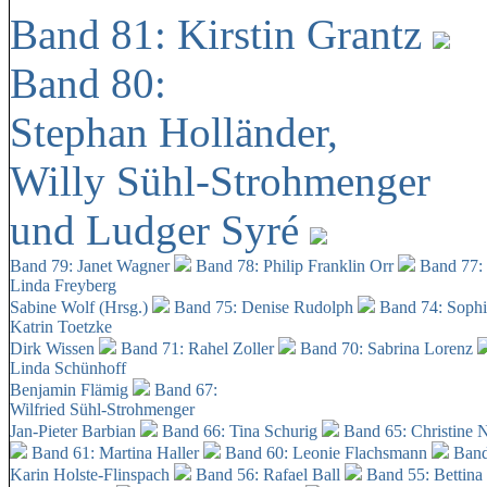
Band 81: Kirstin Grantz
Band 80:
Stephan Holländer,
Willy Sühl-Strohmenger
und Ludger Syré
Band 79: Janet Wagner
Band 78: Philip Franklin Orr
Band 77:
Linda Freyberg
Sabine Wolf (Hrsg.)
Band 75: Denise Rudolph
Band 74: Soph
Katrin Toetzke
Dirk Wissen
Band 71: Rahel Zoller
Band 70: Sabrina Lorenz
Linda Schünhoff
Benjamin Flämig
Band 67:
Wilfried Sühl-Strohmenger
Jan-Pieter Barbian
Band 66: Tina Schurig
Band 65: Christine 
Band 61: Martina Haller
Band 60:
Leonie Flachsmann
Band
Karin Holste-Flinspach
Band 56: Rafael Ball
Band 55: Bettina