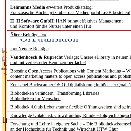
Lehmanns Media
erweitert Produktkatalog:
Fifth Open Access Repor
Französische Bücher jetzt über das Medienportal Le2B bestellen!
H+H Software GmbH
: HAN bringt effektives Management
transformative agreements
und Komfort für die Nutzer unter einen Hut
OA transition
Ältere Beiträge »»»
««« Neuere Beiträge
Vandenhoeck & Ruprecht
Verlage: Unsere eLibrary in neuem 
Aktuelles aus
und mit verbesserter Benutzeroberfläche!
L
ibrary
Boosting Open Access Publications with Content Marketing – 
Essentials
content marketing matters to open access publications and publish
Zeutschel Buchscanner OS Q: Digitalisierung in höchster Qualitä
Bibliotheken verändern | Transforming Libraries
Bibliotheken für Menschen
Bibliothek 4.0 als Lebensraum: flexible Öffnungszeiten sind gefra
Knowledge Unlatched: Crowdfunding-Runde erfolgreich abgesc
In der Ausgabe
05/2026
(Juni/Juli
Forschung und Lehre in eigener Sache – Die Bibliothekwissensc
an der Hochschule für Technik und Wirtschaft HTW Chur