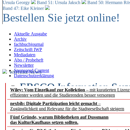
Ursula Georgy
Band 51: Ursula Jaksch
Band 50:
Hermann Rös
Band 47: Eike Kleiner
Bestellen Sie jetzt online!
Aktuelle Ausgabe
Archiv
fachbuchjournal
Zeitschrift IWP
Mediadaten
Abo / Probeheft
Newsletter
Sponsored Content
WEITERE NEWS
Datenschutzerklärung
EBSCO Information Servic
Wiley: Vom Einzelkauf zur Kollektion
– mit kuratierten Lizen
effizienter werden und die Studierenden besser versorgen
Recherchefunktionen in
nexbib: Digitale Partizipation leicht gemacht
–
Zugänglichkeit und Relevanz für die Stadtgesellschaft steigern
Sorbisches Institut neu 
Fünf Gründe, warum Bibliotheken auf Dussmann
Geschichte und kulturell
das KulturKaufhaus setzen sollten.