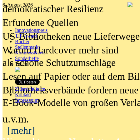
6. August 2026
demokratischer Resilienz
Erfundene Quellen
Innovationspreis
US-Bibliotheken neue Lieferwege
TIP Award
Bücher
Stellenmarkt
Warum Hardcover mehr sind
KongressNews
Sonderhefte
als schöne Schutzumschläge
Teilen
Lesen auf Papier oder auf dem Bi
Bibliotheksverbände fordern neue
Zitierrichtlinien
Kontakt
E-Book-Modelle von großen Verl
Impresssum
u.v.m.
[mehr]