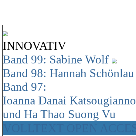
INNOVATIV
Band 99: Sabine Wolf
Band 98: Hannah Schönla
Band 97:
Ioanna Danai Katsougiann
und Ha Thao Suong Vu
VOLLTEXT OPEN ACCE