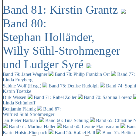
Band 81: Kirstin Grantz
Band 80:
Stephan Holländer,
Willy Sühl-Strohmenger
und Ludger Syré
Band 79: Janet Wagner
Band 78: Philip Franklin Orr
Band 77:
Linda Freyberg
Sabine Wolf (Hrsg.)
Band 75: Denise Rudolph
Band 74: Soph
Katrin Toetzke
Dirk Wissen
Band 71: Rahel Zoller
Band 70: Sabrina Lorenz
Linda Schünhoff
Benjamin Flämig
Band 67:
Wilfried Sühl-Strohmenger
Jan-Pieter Barbian
Band 66: Tina Schurig
Band 65: Christine 
Band 61: Martina Haller
Band 60:
Leonie Flachsmann
Band
Karin Holste-Flinspach
Band 56: Rafael Ball
Band 55: Bettina