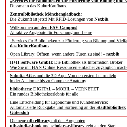
„Services für Bibliotheken zur Förderung von Bildung und Vi
Dussmann das KulturKaufhaus.
Künstliche Intelligenz a
Zentralbibliothek Mönchengladbach:
besser zu verstehen
Die Zukunft ist jetzt! Mit RFID-Lösungen von
Nexbib
.
Willkommen auf dem
ESV-Campus
!
Attraktive Angebote für Forschung und Lehre
„Leitbegriffe der Gesund
„Services für Bibliotheken zur Förderung von Bildung und Vielfa
des BIÖG erscheinen Ope
das KulturKaufhaus
Open Library: Öffnen, wenn andere Türen zu sind! –
nexbib
Forschungsdateninfrastru
H+H Software GmbH
: Die Bibliothek als Information-Broker
Wie Sie mit HAN Online-Ressourcen einfacher zugänglich mach
jedem Experiment
Sobotta Atlas
und die 3D App: Von den ersten Lehrmitteln
in der Anatomie bis zu Complete Anatomy
DFG setzt Förderung des
bibliotheca
: DIGITAL – MOBIL – VERNETZT
Ein rundes Bibliothekserlebnis für alle
FAIRmat fort
Eine Entscheidung für Ergonomie und Kundenservice:
Automatisierte Rückgabe und Sortierung an der
Stadtbibliothek
Bayerns digitale Schatzk
Gütersloh
Die neue
utb elibrary
mit den Angeboten
Schulwandbilder aus Wür
utb-studi-e-book
und
scholars-e-library
geht an den Start