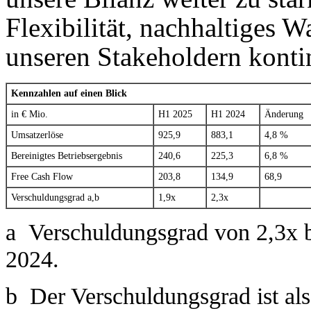
Flexibilität, nachhaltiges 
unseren Stakeholdern kontin
Kennzahlen auf einen Blick
in € Mio.
H1 2025
H1 2024
Änderung
Umsatzerlöse
925,9
883,1
4,8 %
Bereinigtes Betriebsergebnis
240,6
225,3
6,8 %
Free Cash Flow
203,8
134,9
68,9
Verschuldungsgrad a,b
1,9x
2,3x
a Verschuldungsgrad von 2,3x b
2024.
b Der Verschuldungsgrad ist al