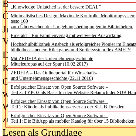
Bürgerforum fordert mehr Medienb
„Knowledge Unlatched ist der bessere DEAL”
Öffentlichkeit
Minimalistisches Design. Maximale Kontrolle. Monitoringsystem
testo 160
Jugendliche wollen besseren Schut
zum Überwachen der Umgebungsbedingungen in Bibliotheken.
Emerald – Ein Familienverlag mit weltweiter Auswirkung
Verbote
Hochschulbibliothek Ansbach als erfolgreicher Pionier im Einsat
bibliothecas neuem Rückgabe- und Sortiersystem flex AMH™
Digitale Langzeit­archi­vierung br
Mit ZEDHIA der Unternehmensgeschichte
Mitteleuropas auf der Spur (10.02.2017)
KI-Chatbots werden Teil der wiss
ZEDHIA – Das Onlineportal für Wirtschafts-
und Unternehmensgeschichte (22.11.2016)
Offene Infrastrukturen für
Erfolgreicher Einsatz von Open Source Software –
wissenschaftliche Informationssy
Teil 3: TYPO3 als Basis für den Website-Relaunch der SUB Ha
Erfolgreicher Einsatz von Open Source Software –
Warum die Debatte über KI-Texte
Teil 2: Kitodo als Publikationsserver an der SLUB Dresden
Erfolgreicher Einsatz von Open Source Software –
zu kurz greift
Teil 1: Die BibApp als mobiler Katalog für über 15 Bibliotheken
Lesen als Grundlage