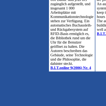
zugänglich aufgestellt, und
An aut
insgesamt 1 000
system
Arbeitsplätze mit
keep t
Kommunikationstechnologie
hours 
stehen zur Verfügung. Ein
The au
automatisches Buchausleih-
buildi
und Rückgabesystem auf
well a
RFID-Basis ermöglich es,
B.I.T
die Bibliothek rund um die
Uhr für die Benutzer
geöffnet zu halten. Die
Autoren beschreiben das
Gebäude, seine Technologie
und die Philosophie, die
dahinter steckt.
B.I.T.online 9(2006) Nr. 4