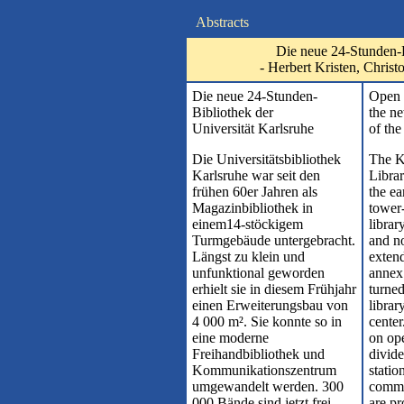
Abstracts
Die neue 24-Stunden-B
- Herbert Kristen, Chris
Die neue 24-Stunden-
Open 
Bibliothek der
the ne
Universität Karlsruhe
of the
Die Universitätsbibliothek
The K
Karlsruhe war seit den
Librar
frühen 60er Jahren als
the ea
Magazinbibliothek in
tower-
einem14-stöckigem
librar
Turmgebäude untergebracht.
and no
Längst zu klein und
extend
unfunktional geworden
annex
erhielt sie in diesem Frühjahr
turned
einen Erweiterungsbau von
libra
4 000 m². Sie konnte so in
center
eine moderne
on ope
Freihandbibliothek und
divid
Kommunikationszentrum
stati
umgewandelt werden. 300
commu
000 Bände sind jetzt frei
are pr