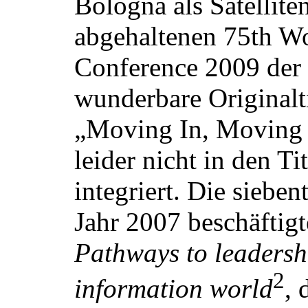
Bologna als Satellite
abgehaltenen 75th Wo
Conference 2009 der 
wunderbare Originalti
„Moving In, Moving
leider nicht in den Ti
integriert. Die siebe
Jahr 2007 beschäftig
Pathways to leadershi
2
information world
, 