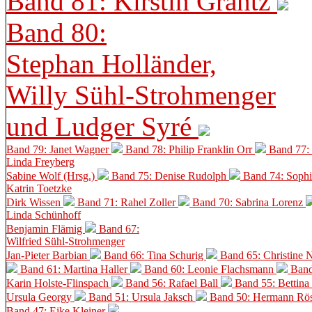
Band 81: Kirstin Grantz
Band 80:
Stephan Holländer,
Willy Sühl-Strohmenger
und Ludger Syré
Band 79: Janet Wagner
Band 78: Philip Franklin Orr
Band 77:
Linda Freyberg
Sabine Wolf (Hrsg.)
Band 75: Denise Rudolph
Band 74: Soph
Katrin Toetzke
Dirk Wissen
Band 71: Rahel Zoller
Band 70: Sabrina Lorenz
Linda Schünhoff
Benjamin Flämig
Band 67:
Wilfried Sühl-Strohmenger
Jan-Pieter Barbian
Band 66: Tina Schurig
Band 65: Christine 
Band 61: Martina Haller
Band 60:
Leonie Flachsmann
Band
Karin Holste-Flinspach
Band 56: Rafael Ball
Band 55: Bettina
Ursula Georgy
Band 51: Ursula Jaksch
Band 50:
Hermann Rös
Band 47: Eike Kleiner