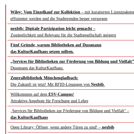
Wiley: Vom Einzelkauf zur Kollektion
– mit kuratierten Lizenzpakete
effizienter werden und die Studierenden besser versorgen
nexbib: Digitale Partizipation leicht gemacht
–
Zugänglichkeit und Relevanz für die Stadtgesellschaft steigern
Fünf Gründe, warum Bibliotheken auf Dussmann
das KulturKaufhaus setzen sollten.
„Services für Bibliotheken zur Förderung von Bildung und Vielfalt”
Dussmann das KulturKaufhaus.
Zentralbibliothek Mönchengladbach:
Die Zukunft ist jetzt! Mit RFID-Lösungen von
Nexbib
.
Willkommen auf dem
ESV-Campus
!
Attraktive Angebote für Forschung und Lehre
„Services für Bibliotheken zur Förderung von Bildung und Vielfalt“ –
das KulturKaufhaus
Open Library: Öffnen, wenn andere Türen zu sind! –
nexbib