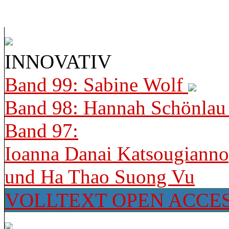
INNOVATIV
Band 99: Sabine Wolf
Band 98: Hannah Schönla
Band 97:
Ioanna Danai Katsougiann
und Ha Thao Suong Vu
VOLLTEXT OPEN ACCE