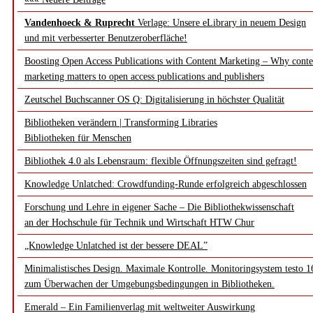
Vandenhoeck & Ruprecht
Verlage: Unsere eLibrary in neuem Design
und mit verbesserter Benutzeroberfläche!
Boosting Open Access Publications with Content Marketing – Why conte
marketing matters to open access publications and publishers
Zeutschel Buchscanner OS Q: Digitalisierung in höchster Qualität
Bibliotheken verändern | Transforming Libraries
Bibliotheken für Menschen
Bibliothek 4.0 als Lebensraum: flexible Öffnungszeiten sind gefragt!
Knowledge Unlatched: Crowdfunding-Runde erfolgreich abgeschlossen
Forschung und Lehre in eigener Sache – Die Bibliothekwissenschaft
an der Hochschule für Technik und Wirtschaft HTW Chur
„Knowledge Unlatched ist der bessere DEAL”
Minimalistisches Design. Maximale Kontrolle. Monitoringsystem testo 1
zum Überwachen der Umgebungsbedingungen in Bibliotheken.
Emerald – Ein Familienverlag mit weltweiter Auswirkung