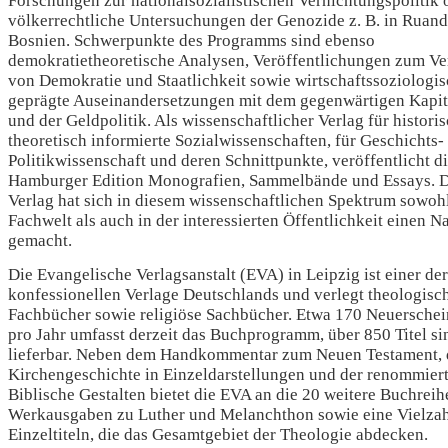
völkerrechtliche Untersuchungen der Genozide z. B. in Ruan
Bosnien. Schwerpunkte des Programms sind ebenso
demokratietheoretische Analysen, Veröffentlichungen zum Ve
von Demokratie und Staatlichkeit sowie wirtschaftssoziologi
geprägte Auseinandersetzungen mit dem gegenwärtigen Kapit
und der Geldpolitik. Als wissenschaftlicher Verlag für histori
theoretisch informierte Sozialwissenschaften, für Geschichts-
Politikwissenschaft und deren Schnittpunkte, veröffentlicht d
Hamburger Edition Monografien, Sammelbände und Essays. 
Verlag hat sich in diesem wissenschaftlichen Spektrum sowohl
Fachwelt als auch in der interessierten Öffentlichkeit einen 
gemacht.
Die Evangelische Verlagsanstalt (EVA) in Leipzig ist einer de
konfessionellen Verlage Deutschlands und verlegt theologisc
Fachbücher sowie religiöse Sachbücher. Etwa 170 Neuersche
pro Jahr umfasst derzeit das Buchprogramm, über 850 Titel si
lieferbar. Neben dem Handkommentar zum Neuen Testament, 
Kirchengeschichte in Einzeldarstellungen und der renommiert
Biblische Gestalten bietet die EVA an die 20 weitere Buchreih
Werkausgaben zu Luther und Melanchthon sowie eine Vielza
Einzeltiteln, die das Gesamtgebiet der Theologie abdecken.