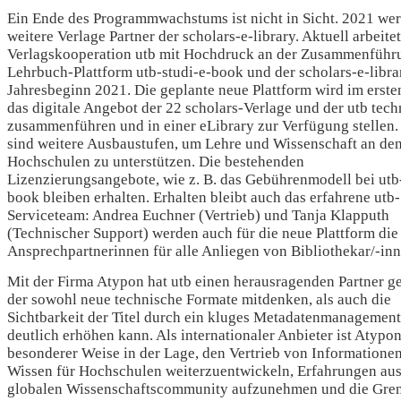
Ein Ende des Programmwachstums ist nicht in Sicht. 2021 we
weitere Verlage Partner der scholars-e-library. Aktuell arbeitet
Verlagskooperation utb mit Hochdruck an der Zusammenführ
Lehrbuch-Plattform
utb-studi-e-book
und der scholars-e-libr
Jahresbeginn 2021. Die geplante neue Plattform wird im ersten
das digitale Angebot der 22 scholars-Verlage und der utb tech
zusammenführen und in einer eLibrary zur Verfügung stellen.
sind weitere Ausbaustufen, um Lehre und Wissenschaft an de
Hochschulen zu unterstützen. Die bestehenden
Lizenzierungsangebote, wie
z. B.
das Gebührenmodell bei utb-
book bleiben erhalten. Erhalten bleibt auch das erfahrene utb-
Serviceteam: Andrea Euchner (Vertrieb) und Tanja Klapputh
(Technischer Support) werden auch für die neue Plattform die
Ansprechpartnerinnen für alle Anliegen von Bibliothekar/-inn
Mit der Firma Atypon hat utb einen herausragenden Partner g
der sowohl neue technische Formate mitdenken, als auch die
Sichtbarkeit der Titel durch ein kluges Metadatenmanagement
deutlich erhöhen kann. Als internationaler Anbieter ist Atypon
besonderer Weise in der Lage, den Vertrieb von Informatione
Wissen für Hochschulen weiterzuentwickeln, Erfahrungen aus
globalen Wissenschaftscommunity aufzunehmen und die Gre