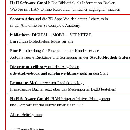
H+H Software GmbH
: Die Bibliothek als Information-Broker
Wie Sie mit HAN Online-Ressourcen einfacher zugänglich machen
Sobotta Atlas
und die 3D App: Von den ersten Lehrmitteln
in der Anatomie bis zu Complete Anatomy
bibliotheca
: DIGITAL – MOBIL – VERNETZT
Ein rundes Bibliothekserlebnis für alle
Eine Entscheidung für Ergonomie und Kundenservice:
Automatisierte Rückgabe und Sortierung an der
Stadtbibliothek Güter
Die neue
utb elibrary
mit den Angeboten
utb-studi-e-book
und
scholars-e-library
geht an den Start
Lehmanns Media
erweitert Produktkatalog:
Französische Bücher jetzt über das Medienportal Le2B bestellen!
H+H Software GmbH
: HAN bringt effektives Management
und Komfort für die Nutzer unter einen Hut
Ältere Beiträge »»»
««« Neuere Beiträge