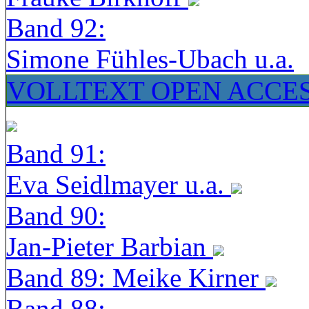
Band 92:
Simone Fühles-Ubach u.a.
VOLLTEXT OPEN ACCE
Band 91:
Eva Seidlmayer u.a.
Band 90:
Jan-Pieter Barbian
Band 89: Meike Kirner
Band 88: