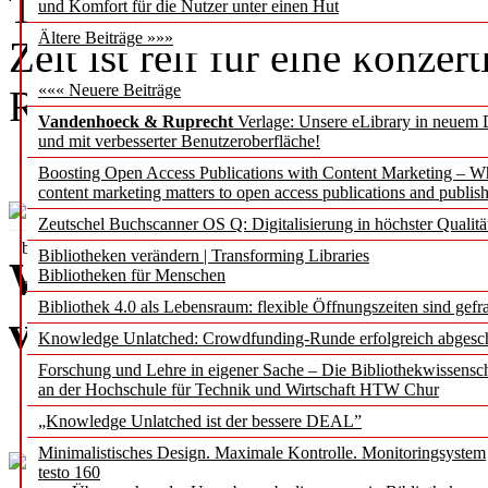
Transformation auf gar kein
und Komfort für die Nutzer unter einen Hut
Ältere Beiträge »»»
Zeit ist reif für eine konze
««« Neuere Beiträge
Richtungsbestimmung.
Vandenhoeck & Ruprecht
Verlage: Unsere eLibrary in neuem 
Wer kümmert sich darum
und mit verbesserter Benutzeroberfläche!
Boosting Open Access Publications with Content Marketing – 
content marketing matters to open access publications and publish
Zeutschel Buchscanner OS Q: Digitalisierung in höchster Qualitä
b.i.t.
online
Bibliotheken verändern | Transforming Libraries
Warum Künstliche Inte
Bibliotheken für Menschen
Fachbeitrag vorab
Bibliothek 4.0 als Lebensraum: flexible Öffnungszeiten sind gefra
von Bibliotheken ist
Knowledge Unlatched: Crowdfunding-Runde erfolgreich abgesc
Forschung und Lehre in eigener Sache – Die Bibliothekwissensc
an der Hochschule für Technik und Wirtschaft HTW Chur
„Knowledge Unlatched ist der bessere DEAL”
Minimalistisches Design. Maximale Kontrolle. Monitoringsystem
testo 160