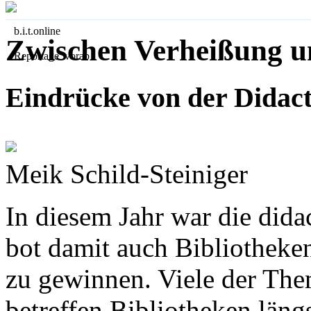
b.i.t.
online
Zwischen Verheißung un
Reportage vorab
Eindrücke von der Didac
Meik Schild-Steiniger
In diesem Jahr war die dida
bot damit auch Bibliotheke
zu gewinnen. Viele der Them
betreffen Bibliotheken längs