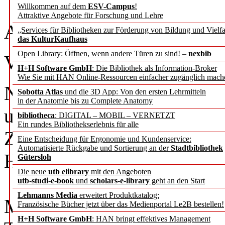
Bericht über die BiblioCon
Willkommen auf dem
ESV-Campus
!
Attraktive Angebote für Forschung und Lehre
Algorithmus“, Berlin 19. bi
„Services für Bibliotheken zur Förderung von Bildung und Vielfa
das KulturKaufhaus
Open Library: Öffnen, wenn andere Türen zu sind! –
nexbib
Vera Münch, Anne Jacobs,
H+H Software GmbH
: Die Bibliothek als Information-Broker
Wie Sie mit HAN Online-Ressourcen einfacher zugänglich mach
Nie zuvor präsentierte sich 
Sobotta Atlas
und die 3D App: Von den ersten Lehrmitteln
in der Anatomie bis zu Complete Anatomy
unscharf wie auf der 114. 
bibliotheca
: DIGITAL – MOBIL – VERNETZT
Ein rundes Bibliothekserlebnis für alle
Zu viele Themen, zu wenig
Eine Entscheidung für Ergonomie und Kundenservice:
Automatisierte Rückgabe und Sortierung an der
Stadtbibliothek
Herausforderungen, zu wen
Gütersloh
Die neue
utb elibrary
mit den Angeboten
Stattdessen stehen Jahr fü
utb-studi-e-book
und
scholars-e-library
geht an den Start
Lehmanns Media
erweitert Produktkatalog:
Mittelpunkt, die Bibliotheke
Französische Bücher jetzt über das Medienportal Le2B bestellen!
H+H Software GmbH
: HAN bringt effektives Management