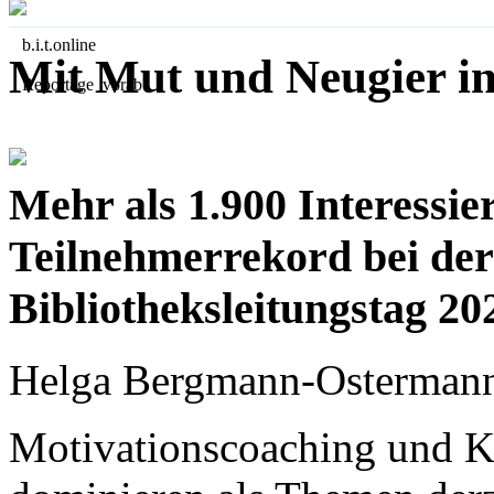
b.i.t.
online
Mit Mut und Neugier in 
Reportage vorab
Mehr als 1.900 Interessie
Teilnehmerrekord bei de
Bibliotheksleitungstag 2
Helga Bergmann-Osterman
Motivationscoaching und Kün