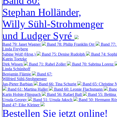
Band 80:
Stephan Holländer,
Willy Sühl-Strohmenger
und Ludger Syré
Band 79: Janet Wagner
Band 78: Philip Franklin Orr
Band 77:
Linda Freyberg
Sabine Wolf (Hrsg.)
Band 75: Denise Rudolph
Band 74: Soph
Katrin Toetzke
Dirk Wissen
Band 71: Rahel Zoller
Band 70: Sabrina Lorenz
Linda Schünhoff
Benjamin Flämig
Band 67:
Wilfried Sühl-Strohmenger
Jan-Pieter Barbian
Band 66: Tina Schurig
Band 65: Christine 
Band 61: Martina Haller
Band 60:
Leonie Flachsmann
Band
Karin Holste-Flinspach
Band 56: Rafael Ball
Band 55: Bettina
Ursula Georgy
Band 51: Ursula Jaksch
Band 50:
Hermann Rös
Band 47: Eike Kleiner
Bestellen Sie jetzt online!