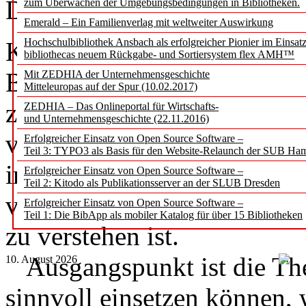
Dana Wingensiefen-Wosel
zum Überwachen der Umgebungsbedingungen in Bibliotheken.
Emerald – Ein Familienverlag mit weltweiter Auswirkung
Hochschulbibliothek Ansbach als erfolgreicher Pionier im Einsat
Künstliche Intelligenz ist lä
bibliothecas neuem Rückgabe- und Sortiersystem flex AMH™
Bibliotheken vor die Auf­g
Mit ZEDHIA der Unternehmensgeschichte
Mitteleuropas auf der Spur (10.02.2017)
zugleich gesellschaftlich re
ZEDHIA – Das Onlineportal für Wirtschafts-
und Unternehmensgeschichte (22.11.2016)
verantwortungsvoll zu ver­mi
Erfolgreicher Einsatz von Open Source Software –
Teil 3: TYPO3 als Basis für den Website-Relaunch der SUB Ha
in Bib­lio­theken nicht nur 
Erfolgreicher Einsatz von Open Source Software –
Teil 2: Kitodo als Publikationsserver an der SLUB Dresden
vor allem als Bildungs-, Tei
Erfolgreicher Einsatz von Open Source Software –
Teil 1: Die BibApp als mobiler Katalog für über 15 Bibliotheken
zu verstehen ist.
Ausgangspunkt ist die The
10. August 2026
sinnvoll einsetzen können, 