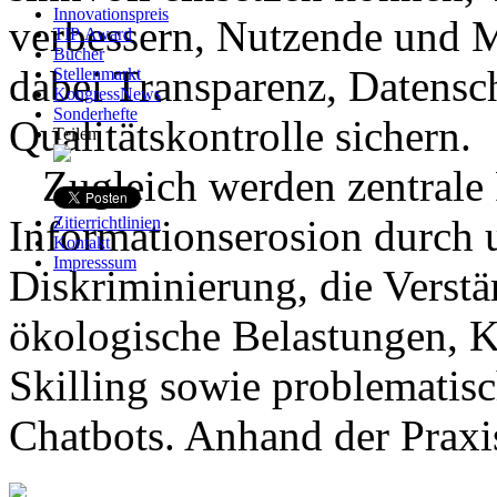
Innovationspreis
verbessern, Nutzende und M
TIP Award
Bücher
dabei Transparenz, Datensc
Stellenmarkt
KongressNews
Sonderhefte
Qualitätskontrolle sichern.
Teilen
Zugleich werden zentrale 
Informationserosion durch 
Zitierrichtlinien
Kontakt
Impresssum
Diskriminierung, die Vers
ökologische Belastungen, 
Skilling sowie problematis
Chatbots. Anhand der Prax