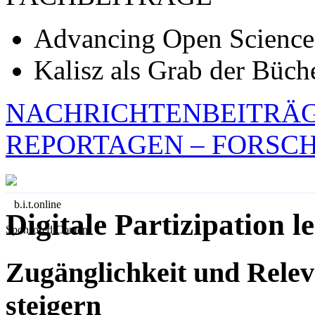
Advancing Open Science t
Kalisz als Grab der Büch
NACHRICHTENBEITRÄG
REPORTAGEN – FORSCH
b.i.t.
online
Digitale Partizipation l
Sponsored Content
Zugänglichkeit und Releva
steigern