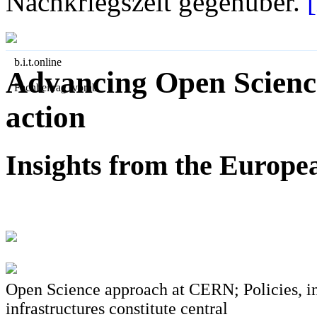
Nachkriegszeit gegenüber.
b.i.t.
online
Advancing Open Science
Fachbeitrag vorab
action
Insights from the Europ
Open Science approach at CERN; Policies, i
infrastructures constitute central