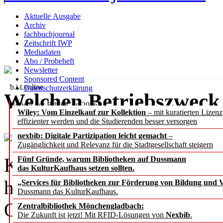
Aktuelle Ausgabe
Archiv
fachbuchjournal
Zeitschrift IWP
Mediadaten
Abo / Probeheft
Newsletter
Sponsored Content
b.i.t.
online
Datenschutzerklärung
Welchen Betriebszweck e
Bericht zur BiblioCon 2026
Wiley: Vom Einzelkauf zur Kollektion
– mit kuratierten Lizen
effizienter werden und die Studierenden besser versorgen
nexbib: Digitale Partizipation leicht gemacht
–
Zugänglichkeit und Relevanz für die Stadtgesellschaft steigern
KI hier, KI da, KI überall.
Fünf Gründe, warum Bibliotheken auf Dussmann
das KulturKaufhaus setzen sollten.
hier, Demokratieförderung d
„Services für Bibliotheken zur Förderung von Bildung und Vi
Dussmann das KulturKaufhaus.
Organisations­entwicklung 
Zentralbibliothek Mönchengladbach:
Die Zukunft ist jetzt! Mit RFID-Lösungen von
Nexbib
.