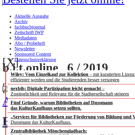
Aktuelle Ausgabe
Archiv
fachbuchjournal
Zeitschrift IWP
Mediadaten
Abo / Probeheft
Newsletter
Sponsored Content
[X]
Datenschutzerklärung
b.i.t.
online
6 / 2019
Wiley: Vom Einzelkauf zur Kollektion
– mit kuratierten Lizen
effizienter werden und die Studierenden besser versorgen
[+] zoom
nexbib: Digitale Partizipation leicht gemacht
–
Zugänglichkeit und Relevanz für die Stadtgesellschaft steigern
Ausgabe 6 / 2019 als PDF
Fünf Gründe, warum Bibliotheken auf Dussmann
das KulturKaufhaus setzen sollten.
EDITORIAL
„Services für Bibliotheken zur Förderung von Bildung und Vi
Chefredak
Dussmann das KulturKaufhaus.
Zentralbibliothek Mönchengladbach: