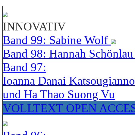
INNOVATIV
Band 99: Sabine Wolf
Band 98: Hannah Schönla
Band 97:
Ioanna Danai Katsougiann
und Ha Thao Suong Vu
VOLLTEXT OPEN ACCE