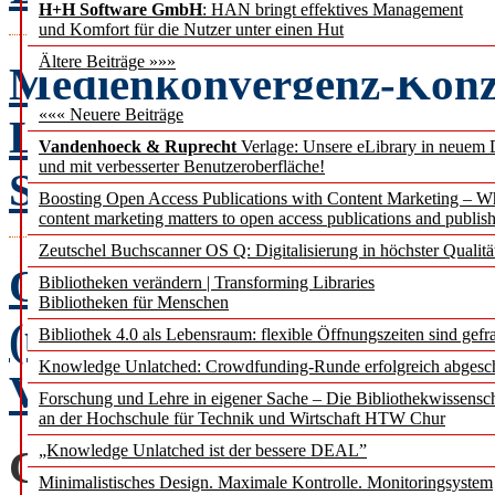
H+H Software GmbH
: HAN bringt effektives Management
und Komfort für die Nutzer unter einen Hut
Ältere Beiträge »»»
Medienkonvergenz-Konze
««« Neuere Beiträge
Loseblattsammlung
Vandenhoeck & Ruprecht
Verlage: Unsere eLibrary in neuem 
und mit verbesserter Benutzeroberfläche!
Sabrina Laich, Patricia 
Boosting Open Access Publications with Content Marketing – 
content marketing matters to open access publications and publish
Zeutschel Buchscanner OS Q: Digitalisierung in höchster Qualitä
Open Access zwischen ko
Bibliotheken verändern | Transforming Libraries
Bibliotheken für Menschen
(un-)sichtbaren Infrastr
Bibliothek 4.0 als Lebensraum: flexible Öffnungszeiten sind gefra
Knowledge Unlatched: Crowdfunding-Runde erfolgreich abgesc
Verwandlungen
Elena 
Forschung und Lehre in eigener Sache – Die Bibliothekwissensc
an der Hochschule für Technik und Wirtschaft HTW Chur
„Knowledge Unlatched ist der bessere DEAL”
GLOSSE
Minimalistisches Design. Maximale Kontrolle. Monitoringsystem