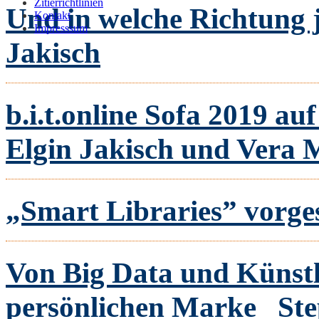
Zitierrichtlinien
Und in welche Richtung 
Kontakt
Impresssum
Jakisch
b.i.t.online Sofa 2019 a
Elgin Jakisch und Vera
„Smart Libraries” vorges
Von Big Data und Künstli
persönlichen Marke
St