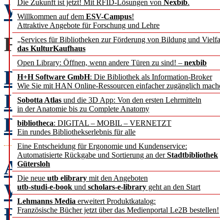
Die Zukunft ist jetzt! Mit RFID-Lösungen von
Nexbib
.
Weihnachten macht alles
Willkommen auf dem
ESV-Campus
!
Attraktive Angebote für Forschung und Lehre
FACHBEITRÄGE
„Services für Bibliotheken zur Förderung von Bildung und Vielfa
das KulturKaufhaus
Open Library: Öffnen, wenn andere Türen zu sind! –
nexbib
Domänenspezifische hyb
H+H Software GmbH
: Die Bibliothek als Information-Broker
Wie Sie mit HAN Online-Ressourcen einfacher zugänglich mach
Indexierung von biblio
Sobotta Atlas
und die 3D App: Von den ersten Lehrmitteln
in der Anatomie bis zu Complete Anatomy
Dimitri Busch
bibliotheca
: DIGITAL – MOBIL – VERNETZT
Ein rundes Bibliothekserlebnis für alle
Eine Entscheidung für Ergonomie und Kundenservice:
Automatisierte Rückgabe und Sortierung an der
Stadtbibliothek
A Review
Gütersloh
Die neue
utb elibrary
mit den Angeboten
WEB 3D Technologies in 
utb-studi-e-book
und
scholars-e-library
geht an den Start
Lehmanns Media
erweitert Produktkatalog:
Đurovka
Französische Bücher jetzt über das Medienportal Le2B bestellen!