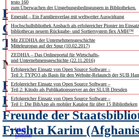
testo 160
zum Überwachen der Umgebungsbedingungen in Bibliotheken.
BIBLIOTHEKEN in Verg
Emerald – Ein Familienverlag mit weltweiter Auswirkung
Georg Ruppelt
Hochschulbibliothek Ansbach als erfolgreicher Pionier im Einsat
bibliothecas neuem Rückgabe- und Sortiersystem flex AMH™
Teil VI: Gegenwart und 
Mit ZEDHIA der Unternehmensgeschichte
Mitteleuropas auf der Spur (10.02.2017)
ZEDHIA – Das Onlineportal für Wirtschafts-
NACHRICHTENBEIT
und Unternehmensgeschichte (22.11.2016)
Erfolgreicher Einsatz von Open Source Software –
Teil 3: TYPO3 als Basis für den Website-Relaunch der SUB Ha
Für Bücher und Bildung 
Erfolgreicher Einsatz von Open Source Software –
Teil 2: Kitodo als Publikationsserver an der SLUB Dresden
Helen Jakisch
Erfolgreicher Einsatz von Open Source Software –
Teil 1: Die BibApp als mobiler Katalog für über 15 Bibliotheken
Freunde der Staatsbiblio
Freshta Karim (Afghanis
Inhalt
Editorial