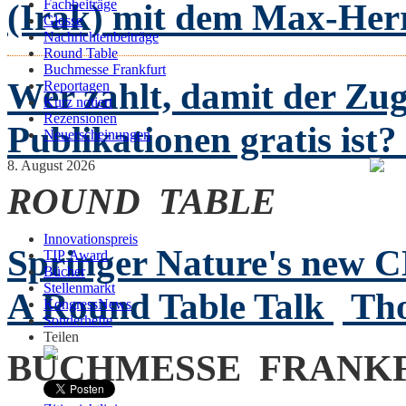
(Irak) mit dem Max-Her
Fachbeiträge
Glosse
Nachrichtenbeiträge
Round Table
Buchmesse Frankfurt
Wer zahlt, damit der Zug
Reportagen
Kurz notiert
Rezensionen
Publikationen gratis ist?
Neuerscheinungen
8. August 2026
ROUND TABLE
Innovationspreis
Springer Nature's new 
TIP Award
Bücher
Stellenmarkt
A Round Table Talk
Th
KongressNews
Sonderhefte
Teilen
BUCHMESSE FRANK