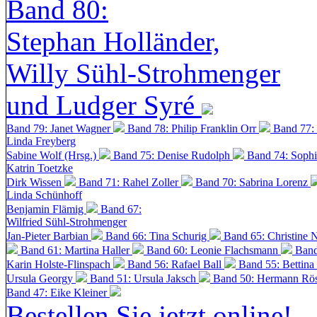
Band 80:
Stephan Holländer,
Willy Sühl-Strohmenger
und Ludger Syré
Band 79: Janet Wagner
Band 78: Philip Franklin Orr
Band 77:
Linda Freyberg
Sabine Wolf (Hrsg.)
Band 75: Denise Rudolph
Band 74: Soph
Katrin Toetzke
Dirk Wissen
Band 71: Rahel Zoller
Band 70: Sabrina Lorenz
Linda Schünhoff
Benjamin Flämig
Band 67:
Wilfried Sühl-Strohmenger
Jan-Pieter Barbian
Band 66: Tina Schurig
Band 65: Christine 
Band 61: Martina Haller
Band 60:
Leonie Flachsmann
Band
Karin Holste-Flinspach
Band 56: Rafael Ball
Band 55: Bettina
Ursula Georgy
Band 51: Ursula Jaksch
Band 50:
Hermann Rös
Band 47: Eike Kleiner
Bestellen Sie jetzt online!