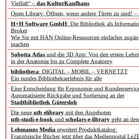
Vielfalt“ –
das KulturKaufhaus
Open Library: Öffnen, wenn andere Türen zu sind! –
H+H Software GmbH
: Die Bibliothek als Informati
Broker
Wie Sie mit HAN Online-Ressourcen einfacher zugän
machen
Sobotta Atlas
und die 3D App: Von den ersten Lehrm
in der Anatomie bis zu Complete Anatomy
bibliotheca
: DIGITAL – MOBIL – VERNETZT
Ein rundes Bibliothekserlebnis für alle
Eine Entscheidung für Ergonomie und Kundenservic
Automatisierte Rückgabe und Sortierung an der
Stadtbibliothek Gütersloh
Die neue
utb elibrary
mit den Angeboten
utb-studi-e-book
und
scholars-e-library
geht an den
Lehmanns Media
erweitert Produktkatalog:
Französische Bücher jetzt über das Medienportal Le2