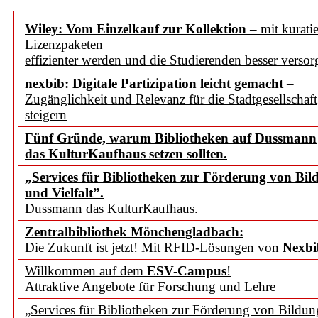
Wiley: Vom Einzelkauf zur Kollektion
– mit kuratie
Lizenzpaketen
effizienter werden und die Studierenden besser versor
nexbib: Digitale Partizipation leicht gemacht
–
Zugänglichkeit und Relevanz für die Stadtgesellschaft
steigern
Fünf Gründe, warum Bibliotheken auf Dussmann
das KulturKaufhaus setzen sollten.
„Services für Bibliotheken zur Förderung von Bil
und Vielfalt”.
Dussmann das KulturKaufhaus.
Zentralbibliothek Mönchengladbach:
Die Zukunft ist jetzt! Mit RFID-Lösungen von
Nexbi
Willkommen auf dem
ESV-Campus
!
Attraktive Angebote für Forschung und Lehre
„Services für Bibliotheken zur Förderung von Bildu