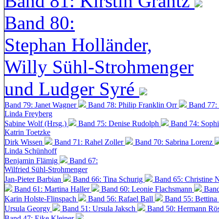
Band 81: Kirstin Grantz
Band 80:
Stephan Holländer,
Willy Sühl-Strohmenger
und Ludger Syré
Band 79: Janet Wagner
Band 78: Philip Franklin Orr
Band 77:
Linda Freyberg
Sabine Wolf (Hrsg.)
Band 75: Denise Rudolph
Band 74: Soph
Katrin Toetzke
Dirk Wissen
Band 71: Rahel Zoller
Band 70: Sabrina Lorenz
Linda Schünhoff
Benjamin Flämig
Band 67:
Wilfried Sühl-Strohmenger
Jan-Pieter Barbian
Band 66: Tina Schurig
Band 65: Christine 
Band 61: Martina Haller
Band 60:
Leonie Flachsmann
Band
Karin Holste-Flinspach
Band 56: Rafael Ball
Band 55: Bettina
Ursula Georgy
Band 51: Ursula Jaksch
Band 50:
Hermann Rös
Band 47: Eike Kleiner