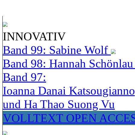
INNOVATIV
Band 99: Sabine Wolf
Band 98: Hannah Schönla
Band 97:
Ioanna Danai Katsougiann
und Ha Thao Suong Vu
VOLLTEXT OPEN ACCE