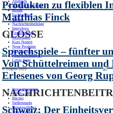
Produkten zu flexiblen I
Abstracts
20 Jahre b.i.t.online
Replik
Matthias Finck
Fachbeiträge
Glosse
Nachrichtenbeiträge
Interviews
GLOSSE
Firmenporträt
Reportagen
Kurz Notiert
Neue Produkte
Sprachspiele – fünfter und
Rezensionen
Neuerscheinungen
Von Schüttelreimen und
Letzte Seite
8. August 2026
Erlesenes von Georg Rup
NACHRICHTENBEIT
Innovationspreis
TIP Award
Bücher
Stellenmarkt
Schweiz: Der Einheitsve
KongressNews
Sonderhefte