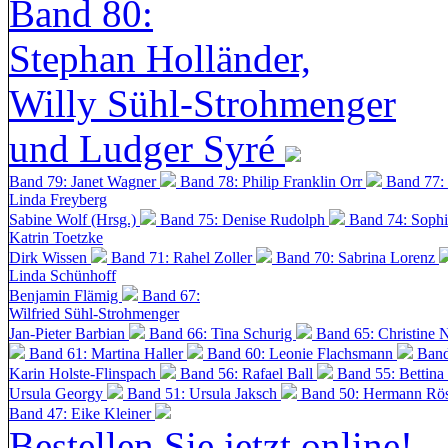
Band 80:
Stephan Holländer,
Willy Sühl-Strohmenger
und Ludger Syré
Band 79: Janet Wagner
Band 78: Philip Franklin Orr
Band 77:
Linda Freyberg
Sabine Wolf (Hrsg.)
Band 75: Denise Rudolph
Band 74: Soph
Katrin Toetzke
Dirk Wissen
Band 71: Rahel Zoller
Band 70: Sabrina Lorenz
Linda Schünhoff
Benjamin Flämig
Band 67:
Wilfried Sühl-Strohmenger
Jan-Pieter Barbian
Band 66: Tina Schurig
Band 65: Christine 
Band 61: Martina Haller
Band 60:
Leonie Flachsmann
Band
Karin Holste-Flinspach
Band 56: Rafael Ball
Band 55: Bettina
Ursula Georgy
Band 51: Ursula Jaksch
Band 50:
Hermann Rös
Band 47: Eike Kleiner
Bestellen Sie jetzt online!