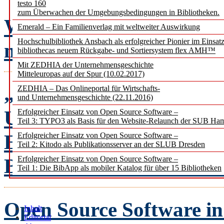
testo 160
zum Überwachen der Umgebungsbedingungen in Bibliotheken.
Warum eBooks das Leben 
Emerald – Ein Familienverlag mit weltweiter Auswirkung
Hochschulbibliothek Ansbach als erfolgreicher Pionier im Einsat
machen
Jost Hindersm
bibliothecas neuem Rückgabe- und Sortiersystem flex AMH™
Mit ZEDHIA der Unternehmensgeschichte
Mitteleuropas auf der Spur (10.02.2017)
„Alexa, frage KIT-Bibli
ZEDHIA – Das Onlineportal für Wirtschafts-
und Unternehmensgeschichte (22.11.2016)
Uwe Dierolf und Michael
Erfolgreicher Einsatz von Open Source Software –
Teil 3: TYPO3 als Basis für den Website-Relaunch der SUB Ha
Einsatz von digitalen Sp
Erfolgreicher Einsatz von Open Source Software –
Teil 2: Kitodo als Publikationsserver an der SLUB Dresden
Bibliotheken und Erweit
Erfolgreicher Einsatz von Open Source Software –
Teil 1: Die BibApp als mobiler Katalog für über 15 Bibliotheken
Open Source Software in
Inhalt
Editorial