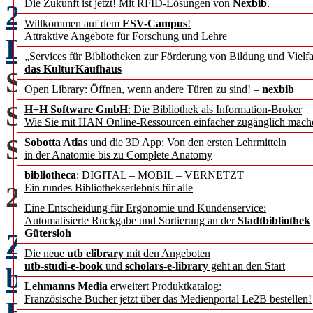
Die Zukunft ist jetzt! Mit RFID-Lösungen von
Nexbib
.
20 Jahre b.i.t.online:
Willkommen auf dem
ESV-Campus
!
Attraktive Angebote für Forschung und Lehre
Die Debatte geht weiter
„Services für Bibliotheken zur Förderung von Bildung und Vielfa
das KulturKaufhaus
Stellv. Chefredakteur Re
Open Library: Öffnen, wenn andere Türen zu sind! –
nexbib
Ständiger Vertreter der 
H+H Software GmbH
: Die Bibliothek als Information-Broker
Wie Sie mit HAN Online-Ressourcen einfacher zugänglich mach
Staatsbibliothek zu Berli
Sobotta Atlas
und die 3D App: Von den ersten Lehrmitteln
in der Anatomie bis zu Complete Anatomy
bibliotheca
: DIGITAL – MOBIL – VERNETZT
20 JAHRE b.i.t.online
Ein rundes Bibliothekserlebnis für alle
Eine Entscheidung für Ergonomie und Kundenservice:
Automatisierte Rückgabe und Sortierung an der
Stadtbibliothek
Gütersloh
Zwei Jahrzehnte Biblioth
Die neue
utb elibrary
mit den Angeboten
utb-studi-e-book
und
scholars-e-library
geht an den Start
b.i.t.online
Lehmanns Media
erweitert Produktkatalog:
Französische Bücher jetzt über das Medienportal Le2B bestellen!
Eine Gratulation von Ge