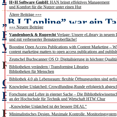
H+H Software GmbH
: HAN bringt effektives Management
und Komfort für die Nutzer unter einen Hut
Ältere Beiträge »»»
„B.I.T.online” war ein 
««« Neuere Beiträge
Bibliothekswesen!
Vandenhoeck & Ruprecht
Verlage: Unsere eLibrary in neuem 
und mit verbesserter Benutzeroberfläche!
Wilfried Sühl-Strohmen
Boosting Open Access Publications with Content Marketing – 
content marketing matters to open access publications and publish
Zeutschel Buchscanner OS Q: Digitalisierung in höchster Qualitä
REPLIK
Bibliotheken verändern | Transforming Libraries
Bibliotheken für Menschen
Open Access und Biblio
Bibliothek 4.0 als Lebensraum: flexible Öffnungszeiten sind gefra
Knowledge Unlatched: Crowdfunding-Runde erfolgreich abgesc
Eine Replik auf Rafael 
Forschung und Lehre in eigener Sache – Die Bibliothekwissensc
an der Hochschule für Technik und Wirtschaft HTW Chur
„Knowledge Unlatched ist der bessere DEAL”
FACHBEITRÄGE
Minimalistisches Design. Maximale Kontrolle. Monitoringsystem