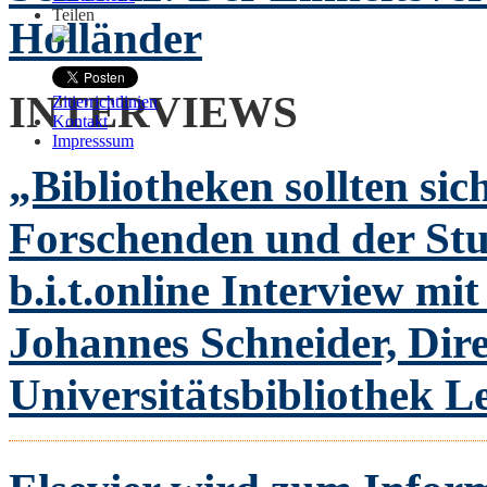
Teilen
Holländer
INTERVIEWS
Zitierrichtlinien
Kontakt
Impresssum
„Bibliotheken sollten sic
Forschenden und der St
b.i.t.online Interview mit
Johannes Schneider, Dir
Universitätsbibliothek L