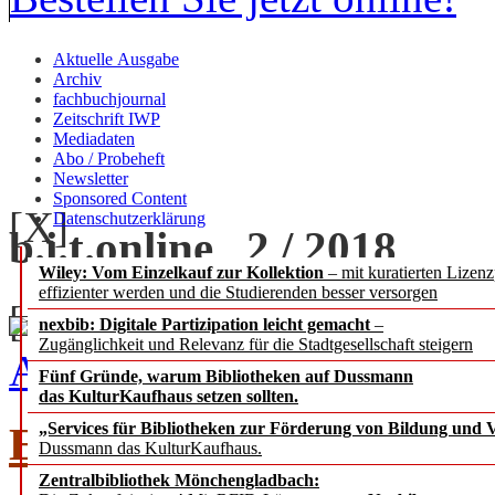
Aktuelle Ausgabe
Archiv
fachbuchjournal
Zeitschrift IWP
Mediadaten
Abo / Probeheft
Newsletter
Sponsored Content
[X]
Datenschutzerklärung
b.i.t.
online
2 / 2018
Wiley: Vom Einzelkauf zur Kollektion
– mit kuratierten Lizen
effizienter werden und die Studierenden besser versorgen
[+] zoom
nexbib: Digitale Partizipation leicht gemacht
–
Zugänglichkeit und Relevanz für die Stadtgesellschaft steigern
Ausgabe 2 / 2018 als PDF
Fünf Gründe, warum Bibliotheken auf Dussmann
das KulturKaufhaus setzen sollten.
EDITORIAL
„Services für Bibliotheken zur Förderung von Bildung und Vi
Dussmann das KulturKaufhaus.
Zentralbibliothek Mönchengladbach: