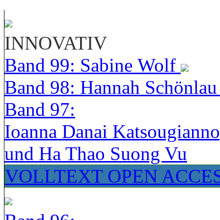
INNOVATIV
Band 99: Sabine Wolf
Band 98: Hannah Schönla
Band 97:
Ioanna Danai Katsougiann
und Ha Thao Suong Vu
VOLLTEXT OPEN ACCE