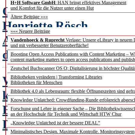
H+H Software GmbH
: HAN bringt effektives Management
Open Access als Zumutu
und Komfort für die Nutzer unter einen Hut
Ältere Beiträge »»»
Henriette Rösch
««« Neuere Beiträge
Auswirkungen der Open-
Vandenhoeck & Ruprecht
Verlage: Unsere eLibrary in neuem 
und mit verbesserter Benutzeroberfläche!
die Erwerbungs- und Bes
Boosting Open Access Publications with Content Marketing – 
content marketing matters to open access publications and publish
Zeutschel Buchscanner OS Q: Digitalisierung in höchster Qualitä
Wer, wie, was – und wie
Bibliotheken verändern | Transforming Libraries
Bibliotheken für Menschen
kompliziert?
Jutta Ber
Bibliothek 4.0 als Lebensraum: flexible Öffnungszeiten sind gefra
Knowledge Unlatched: Crowdfunding-Runde erfolgreich abgesc
Eine Auseinandersetzung 
Forschung und Lehre in eigener Sache – Die Bibliothekwissensc
an der Hochschule für Technik und Wirtschaft HTW Chur
DIN ISO 690
„Knowledge Unlatched ist der bessere DEAL”
Minimalistisches Design. Maximale Kontrolle. Monitoringsystem