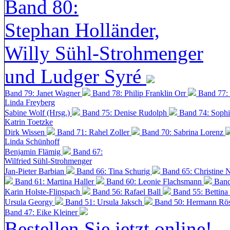
Band 80:
Stephan Holländer,
Willy Sühl-Strohmenger
und Ludger Syré
Band 79: Janet Wagner
Band 78: Philip Franklin Orr
Band 77:
Linda Freyberg
Sabine Wolf (Hrsg.)
Band 75: Denise Rudolph
Band 74: Soph
Katrin Toetzke
Dirk Wissen
Band 71: Rahel Zoller
Band 70: Sabrina Lorenz
Linda Schünhoff
Benjamin Flämig
Band 67:
Wilfried Sühl-Strohmenger
Jan-Pieter Barbian
Band 66: Tina Schurig
Band 65: Christine 
Band 61: Martina Haller
Band 60:
Leonie Flachsmann
Band
Karin Holste-Flinspach
Band 56: Rafael Ball
Band 55: Bettina
Ursula Georgy
Band 51: Ursula Jaksch
Band 50:
Hermann Rös
Band 47: Eike Kleiner
Bestellen Sie jetzt online!