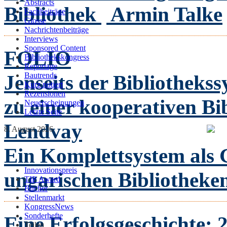
Abstracts
Bibliothek
Armin Talke
Fachbeiträge
Glosse
Nachrichtenbeiträge
Interviews
Sponsored Content
FOLIO
Bibliothekskongress
Reportage
Jenseits der Bibliothek
Bautrends
Kurz notiert
Rezensionen
zu einer kooperativen Bi
Neuerscheinungen
Letzte Seite
Lendvay
8. August 2026
Ein Komplettsystem als 
Innovationspreis
ungarischen Bibliotheke
TIP Award
Bücher
Stellenmarkt
KongressNews
Sonderhefte
Eine Erfolgsgeschichte: 2
Teilen