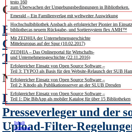
testo 160
GLOSSE
zum Überwachen der Umgebungsbedingungen in Bibliotheken.
Emerald – Ein Familienverlag mit weltweiter Auswirkung
Hochschulbibliothek Ansbach als erfolgreicher Pionier im Einsat
BIBLIOTHEKEN in Verg
bibliothecas neuem Rückgabe- und Sortiersystem flex AMH™
Mit ZEDHIA der Unternehmensgeschichte
Georg Ruppelt
Mitteleuropas auf der Spur (10.02.2017)
ZEDHIA – Das Onlineportal für Wirtschafts-
Teil III: Frühe Neuzeit
und Unternehmensgeschichte (22.11.2016)
Erfolgreicher Einsatz von Open Source Software –
Teil 3: TYPO3 als Basis für den Website-Relaunch der SUB Ha
NACHRICHTENBEIT
Erfolgreicher Einsatz von Open Source Software –
Teil 2: Kitodo als Publikationsserver an der SLUB Dresden
Die Relevanz des Leistun
Erfolgreicher Einsatz von Open Source Software –
Teil 1: Die BibApp als mobiler Katalog für über 15 Bibliotheken
Presseverleger und der 
Upload-Filter-Regelunge
Inhalt
Editorial