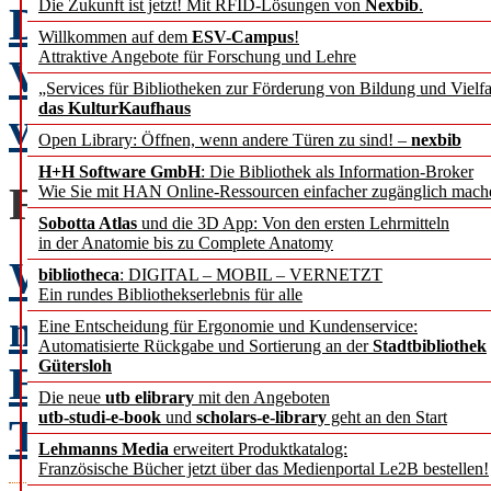
Die Zukunft ist jetzt! Mit RFID-Lösungen von
Nexbib
.
Die Bibliothek der Zukun
Willkommen auf dem
ESV-Campus
!
Attraktive Angebote für Forschung und Lehre
Vielleicht gar nicht so re
„Services für Bibliotheken zur Förderung von Bildung und Vielfa
das KulturKaufhaus
vorstellt?
Open Library: Öffnen, wenn andere Türen zu sind! –
nexbib
H+H Software GmbH
: Die Bibliothek als Information-Broker
FACHBEITRÄGE
Wie Sie mit HAN Online-Ressourcen einfacher zugänglich mach
Sobotta Atlas
und die 3D App: Von den ersten Lehrmitteln
in der Anatomie bis zu Complete Anatomy
Warum eBooks das Leben
bibliotheca
: DIGITAL – MOBIL – VERNETZT
Ein rundes Bibliothekserlebnis für alle
machen.
Eine Entscheidung für Ergonomie und Kundenservice:
Automatisierte Rückgabe und Sortierung an der
Stadtbibliothek
Gütersloh
Ein Update von A bis F.
Die neue
utb elibrary
mit den Angeboten
utb-studi-e-book
und
scholars-e-library
geht an den Start
Tholen-Wandel
Lehmanns Media
erweitert Produktkatalog:
Französische Bücher jetzt über das Medienportal Le2B bestellen!