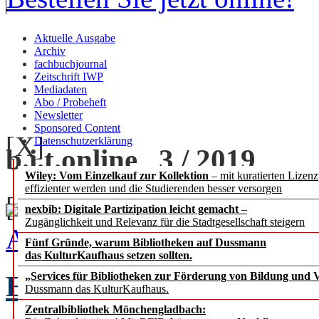
Aktuelle Ausgabe
Archiv
fachbuchjournal
Zeitschrift IWP
Mediadaten
Abo / Probeheft
Newsletter
Sponsored Content
[X]
Datenschutzerklärung
b.i.t.
online
3 / 2019
Wiley: Vom Einzelkauf zur Kollektion
– mit kuratierten Lizen
effizienter werden und die Studierenden besser versorgen
[+] zoom
nexbib: Digitale Partizipation leicht gemacht
–
Zugänglichkeit und Relevanz für die Stadtgesellschaft steigern
Ausgabe 3 / 2019 als PDF
Fünf Gründe, warum Bibliotheken auf Dussmann
das KulturKaufhaus setzen sollten.
EDITORIAL
„Services für Bibliotheken zur Förderung von Bildung und Vi
Chefredak
Dussmann das KulturKaufhaus.
Zentralbibliothek Mönchengladbach: