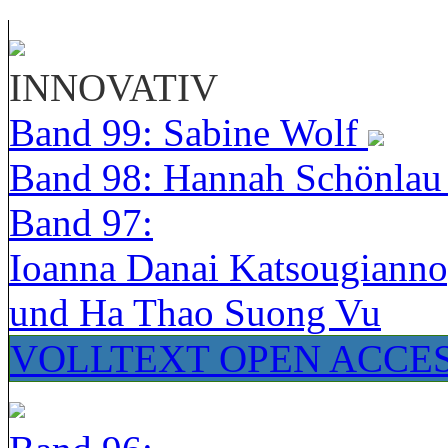
INNOVATIV
Band 99: Sabine Wolf
Band 98: Hannah Schönla
Band 97:
Ioanna Danai Katsougiann
und Ha Thao Suong Vu
VOLLTEXT OPEN ACCE