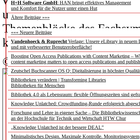
vor allem ein überzeugendes
H+H Software GmbH
: HAN bringt effektives Management
und Komfort für die Nutzer unter einen Hut
und Wissensräume der Zukun
Ältere Beiträge »»»
Themenblöcke des Fachsymp
««« Neuere Beiträge
können.
Vandenhoeck & Ruprecht
Verlage: Unsere eLibrary in neuem 
und mit verbesserter Benutzeroberfläche!
Boosting Open Access Publications with Content Marketing – 
©HdM/Christen 2014
content marketing matters to open access publications and publish
Zeutschel Buchscanner OS Q: Digitalisierung in höchster Qualitä
Bibliotheken verändern | Transforming Libraries
Bibliotheken für Menschen
Bibliothek 4.0 als Lebensraum: flexible Öffnungszeiten sind gefra
Knowledge Unlatched: Crowdfunding-Runde erfolgreich abgesc
Forschung und Lehre in eigener Sache – Die Bibliothekwissensc
an der Hochschule für Technik und Wirtschaft HTW Chur
„Knowledge Unlatched ist der bessere DEAL”
Minimalistisches Design. Maximale Kontrolle. Monitoringsystem