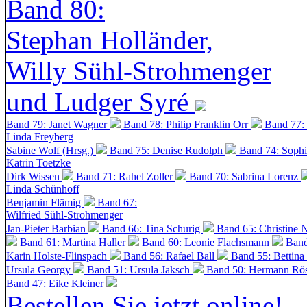
Band 80:
Stephan Holländer,
Willy Sühl-Strohmenger
und Ludger Syré
Band 79: Janet Wagner
Band 78: Philip Franklin Orr
Band 77:
Linda Freyberg
Sabine Wolf (Hrsg.)
Band 75: Denise Rudolph
Band 74: Soph
Katrin Toetzke
Dirk Wissen
Band 71: Rahel Zoller
Band 70: Sabrina Lorenz
Linda Schünhoff
Benjamin Flämig
Band 67:
Wilfried Sühl-Strohmenger
Jan-Pieter Barbian
Band 66: Tina Schurig
Band 65: Christine 
Band 61: Martina Haller
Band 60:
Leonie Flachsmann
Band
Karin Holste-Flinspach
Band 56: Rafael Ball
Band 55: Bettina
Ursula Georgy
Band 51: Ursula Jaksch
Band 50:
Hermann Rös
Band 47: Eike Kleiner
Bestellen Sie jetzt online!