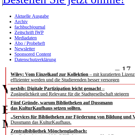
Aktuelle Ausgabe
Archiv
fachbuchjournal
Zeitschrift IWP
Mediadaten
Abo / Probeheft
Newsletter
Sponsored Content
Datenschutzerklärung
– 17.
Wiley: Vom Einzelkauf zur Kollektion
– mit kuratierten Lizen
effizienter werden und die Studierenden besser versorgen
Vor dem Erfolg kommt 
nexbib: Digitale Partizipation leicht gemacht
–
Zugänglichkeit und Relevanz für die Stadtgesellschaft steigern
Fünf Gründe, warum Bibliotheken auf Dussmann
Ein Bericht vom Fachsym
das KulturKaufhaus setzen sollten.
„Services für Bibliotheken zur Förderung von Bildung und Vi
Medien Stuttgart
Dussmann das KulturKaufhaus.
Zentralbibliothek Mönchengladbach: