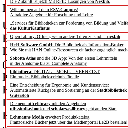
Die Zukunft ist jetzt! Mit RFID-Lösungen von
Nexbib
.
Helga Bergmann
Willkommen auf dem
ESV-Campus
!
Attraktive Angebote für Forschung und Lehre
Unter dem Titel „Forschung 
„Services für Bibliotheken zur Förderung von Bildung und Vielfa
das KulturKaufhaus
Bibliotheks- & Informatio
Open Library: Öffnen, wenn andere Türen zu sind! –
nexbib
H+H Software GmbH
: Die Bibliothek als Information-Broker
Dezember 2014 an der Hoch
Wie Sie mit HAN Online-Ressourcen einfacher zugänglich mach
Sobotta Atlas
und die 3D App: Von den ersten Lehrmitteln
(HdM) ein Fachsymposium
in der Anatomie bis zu Complete Anatomy
bibliotheca
: DIGITAL – MOBIL – VERNETZT
Kick-off, mit dem die HdM
Ein rundes Bibliothekserlebnis für alle
Eine Entscheidung für Ergonomie und Kundenservice:
Hochschulcampus in Stuttgar
Automatisierte Rückgabe und Sortierung an der
Stadtbibliothek
Gütersloh
Die im Neubau eingerichtete
Die neue
utb elibrary
mit den Angeboten
utb-studi-e-book
und
scholars-e-library
geht an den Start
Bindeglied zwischen den be
Lehmanns Media
erweitert Produktkatalog:
Französische Bücher jetzt über das Medienportal Le2B bestellen!