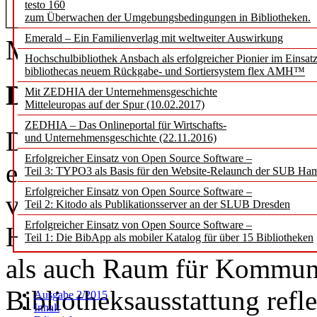
testo 160
Ne
zum Überwachen der Umgebungsbedingungen in Bibliotheken.
Emerald – Ein Familienverlag mit weltweiter Auswirkung
Medien
Hochschulbibliothek Ansbach als erfolgreicher Pionier im Einsat
bibliothecas neuem Rückgabe- und Sortiersystem flex AMH™
Design trifft auf Funktion
Mit ZEDHIA der Unternehmensgeschichte
Mitteleuropas auf der Spur (10.02.2017)
ZEDHIA – Das Onlineportal für Wirtschafts-
Die neue Bibliothek, die si
und Unternehmensgeschichte (22.11.2016)
Erfolgreicher Einsatz von Open Source Software –
erstreckt, ist klar struktur
Teil 3: TYPO3 als Basis für den Website-Relaunch der SUB Ha
Erfolgreicher Einsatz von Open Source Software –
von warmen Rottönen und 
Teil 2: Kitodo als Publikationsserver an der SLUB Dresden
Erfolgreicher Einsatz von Open Source Software –
Hier findet der Bibliothek
Teil 1: Die BibApp als mobiler Katalog für über 15 Bibliotheken
als auch Raum für Kommuni
Bibliotheksausstattung refl
Ausgabe 2/2015
Inhalt