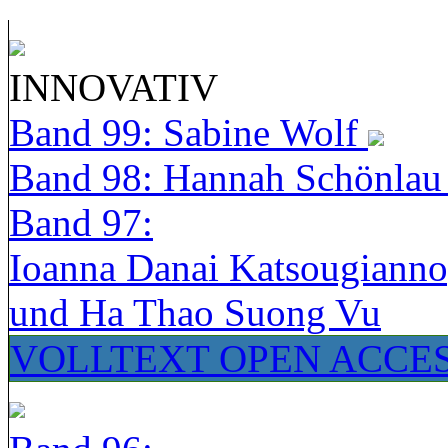
INNOVATIV
Band 99: Sabine Wolf
Band 98: Hannah Schönla
Band 97:
Ioanna Danai Katsougiann
und Ha Thao Suong Vu
VOLLTEXT OPEN ACCE