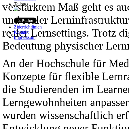
verstärktem Maß geht es au
Teilen
und realer Lerninfrastruktu
Zitierrichtlinien
realer Lernsettings. Trotz d
Kontakt
Impresssum
Bedeutung physischer Lern
An der Hochschule für Med
Konzepte für flexible Lernr
die Studierenden im Learne
Lerngewohnheiten anpassen
wurden wissenschaftlich erf
Entwicklung neuer Funktion