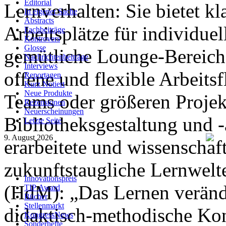
Editorial
Lernverhalten: Sie bietet k
In eigener Sache
Abstracts
Arbeitsplätze für individuel
Fachbeiträge
Kontrovers
Glosse
gemütliche Lounge-Bereic
Nachrichtenbeiträge
Interviews
offene und flexible Arbeitsf
Reportagen
Kurz Notiert
Neue Produkte
Teams oder größeren Projek
Rezensionen
Neuerscheinungen
Bibliotheksgestaltung und 
Letzte Seite
9. August 2026
erarbeitete und wissenschaft
zukunftstaugliche Lernwelt
Innovationspreis
(HdM): „Das Lernen verände
TIP Award
Bücher
Stellenmarkt
didaktisch-methodische Kon
KongressNews
Sonderhefte