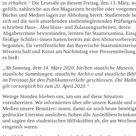
zu erhalten.“
Die Lesesäle an diesem Freitag, den 13. März, w
gefüllt, zahlreiche aus den Magazinen bestellte oder vorgeme
Bücher und Medien lagen zur Abholung bereit. Studierende be
sich auf die noch anstehenden studienbegleitenden Prüfungen
schrieben Haus-, Abschluss- und Zulassungsarbeiten, deren
Abgabetermine bevorstanden, lernten für Staatsexamina. Eini
fleißige Schüler/-innen hatten bereits mit den Abiturvorberei
begonnen. Da veröffentlichte das Bayerische Staatsministeriu
Wissenschaft und Kunst am Nachmittag eine Pressemitteilung,
es hieß:
„Ab Samstag, dem 14. März 2020, bleiben staatliche Museen,
staatliche Sammlungen, staatliche Archive und staatliche Bib
im Freistaat für den Publikumsverkehr geschlossen. Die Ma
gilt vorsorglich bis zum 20. April 2020.“
Wenige Stunden blieben uns, um uns auf diese Situation
vorzubereiten. Wir informierten über alle unsere Kanäle und s
Medien unsere Benutzer/-innen, damit sie noch heute benötig
gedruckte Literatur ausleihen, hoben alle Ausleihbeschränku
und sagten den studentischen Hilfskräften ab, die am Woche
eingeteilt waren.