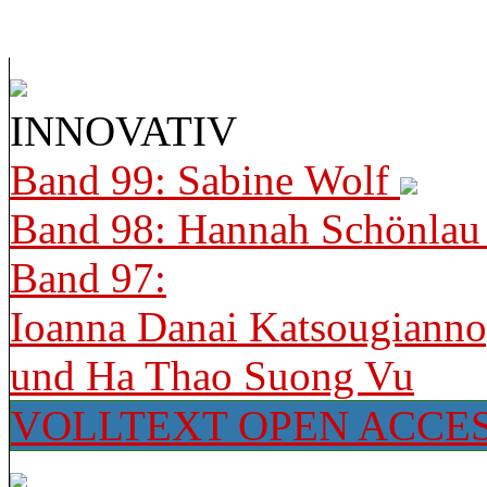
INNOVATIV
Band 99: Sabine Wolf
Band 98: Hannah Schönla
Band 97:
Ioanna Danai Katsougiann
und Ha Thao Suong Vu
VOLLTEXT OPEN ACCE