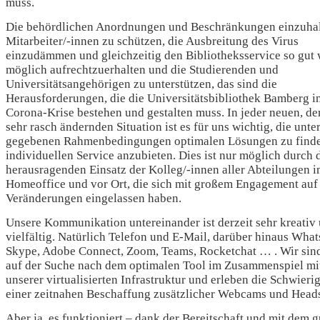
muss.
Die behördlichen Anordnungen und Beschränkungen einzuhal
Mitarbeiter/-innen zu schützen, die Ausbreitung des Virus
einzudämmen und gleichzeitig den Bibliotheksservice so gut 
möglich aufrechtzuerhalten und die Studierenden und
Universitätsangehörigen zu unterstützen, das sind die
Herausforderungen, die die Universitätsbibliothek Bamberg i
Corona-Krise bestehen und gestalten muss. In jeder neuen, der
sehr rasch ändernden Situation ist es für uns wichtig, die unte
gegebenen Rahmenbedingungen optimalen Lösungen zu find
individuellen Service anzubieten. Dies ist nur möglich durch 
herausragenden Einsatz der Kolleg/-innen aller Abteilungen 
Homeoffice und vor Ort, die sich mit großem Engagement auf
Veränderungen eingelassen haben.
Unsere Kommunikation untereinander ist derzeit sehr kreativ
vielfältig. Natürlich Telefon und E-Mail, darüber hinaus Wha
Skype, Adobe Connect, Zoom, Teams, Rocketchat … . Wir sin
auf der Suche nach dem optimalen Tool im Zusammenspiel mi
unserer virtualisierten Infrastruktur und erleben die Schwieri
einer zeitnahen Beschaffung zusätzlicher Webcams und Heads
Aber ja, es funktioniert – dank der Bereitschaft und mit dem 