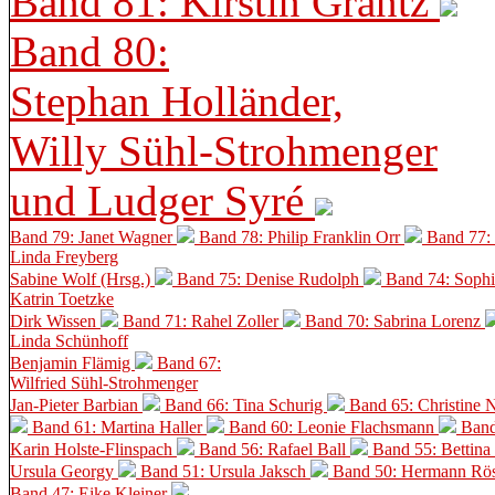
Band 81: Kirstin Grantz
Band 80:
Stephan Holländer,
Willy Sühl-Strohmenger
und Ludger Syré
Band 79: Janet Wagner
Band 78: Philip Franklin Orr
Band 77:
Linda Freyberg
Sabine Wolf (Hrsg.)
Band 75: Denise Rudolph
Band 74: Soph
Katrin Toetzke
Dirk Wissen
Band 71: Rahel Zoller
Band 70: Sabrina Lorenz
Linda Schünhoff
Benjamin Flämig
Band 67:
Wilfried Sühl-Strohmenger
Jan-Pieter Barbian
Band 66: Tina Schurig
Band 65: Christine 
Band 61: Martina Haller
Band 60:
Leonie Flachsmann
Band
Karin Holste-Flinspach
Band 56: Rafael Ball
Band 55: Bettina
Ursula Georgy
Band 51: Ursula Jaksch
Band 50:
Hermann Rös
Band 47: Eike Kleiner