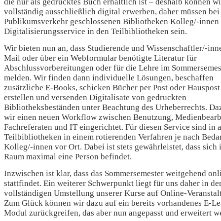
die nur als gedrucktes Buch erhältlich ist – deshalb können wi
vollständig ausschließlich digital erwerben, daher müssen bei
Publikumsverkehr geschlossenen Bibliotheken Kolleg/-innen 
Digitalisierungsservice in den Teilbibliotheken sein.
Wir bieten nun an, dass Studierende und Wissenschaftler/-inn
Mail oder über ein Webformular benötigte Literatur für
Abschlussvorbereitungen oder für die Lehre im Sommersemes
melden. Wir finden dann individuelle Lösungen, beschaffen
zusätzliche E-Books, schicken Bücher per Post oder Hauspost
erstellen und versenden Digitalisate von gedruckten
Bibliotheksbeständen unter Beachtung des Urheberrechts. Da
wir einen neuen Workflow zwischen Benutzung, Medienbearb
Fachreferaten und IT eingerichtet. Für diesen Service sind in 
Teilbibliotheken in einem rotierenden Verfahren je nach Beda
Kolleg/-innen vor Ort. Dabei ist stets gewährleistet, dass sich
Raum maximal eine Person befindet.
Inzwischen ist klar, dass das Sommersemester weitgehend onl
stattfindet. Ein weiterer Schwerpunkt liegt für uns daher in de
vollständigen Umstellung unserer Kurse auf Online-Veranstal
Zum Glück können wir dazu auf ein bereits vorhandenes E-Le
Modul zurückgreifen, das aber nun angepasst und erweitert w