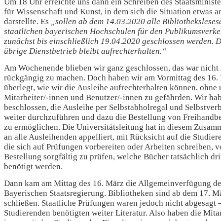
Um 18 Uhr erreichte uns dann ein Schreiben des Staatsminist
für Wissenschaft und Kunst, in dem sich die Situation etwas a
darstellte. Es
„sollen ab dem 14.03.2020 alle Bibliotheksleses
staatlichen bayerischen Hochschulen für den Publikumsverke
zunächst bis einschließlich 19.04.2020 geschlossen werden. 
übrige Dienstbetrieb bleibt aufrechterhalten.“
Am Wochenende blieben wir ganz geschlossen, das war nicht
rückgängig zu machen. Doch haben wir am Vormittag des 16.
überlegt, wie wir die Ausleihe aufrechterhalten können, ohne 
Mitarbeiter/-innen und Benutzer/-innen zu gefährden. Wir ha
beschlossen, die Ausleihe per Selbstabholregal und Selbstver
weiter durchzuführen und dazu die Bestellung von Freihandb
zu ermöglichen. Die Universitätsleitung hat in diesem Zusa
an alle Ausleihenden appelliert, mit Rücksicht auf die Studier
die sich auf Prüfungen vorbereiten oder Arbeiten schreiben, v
Bestellung sorgfältig zu prüfen, welche Bücher tatsächlich dr
benötigt werden.
Dann kam am Mittag des 16. März die Allgemeinverfügung de
Bayerischen Staatsregierung. Bibliotheken sind ab dem 17. M
schließen. Staatliche Prüfungen waren jedoch nicht abgesagt 
Studierenden benötigten weiter Literatur. Also haben die Mitar