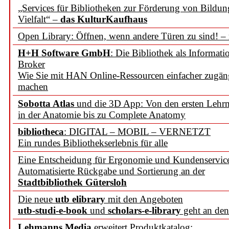
„Services für Bibliotheken zur Förderung von Bildu
Vielfalt“ –
das KulturKaufhaus
Open Library: Öffnen, wenn andere Türen zu sind! –
H+H Software GmbH
: Die Bibliothek als Informati
Broker
Wie Sie mit HAN Online-Ressourcen einfacher zugän
machen
Sobotta Atlas
und die 3D App: Von den ersten Lehrm
in der Anatomie bis zu Complete Anatomy
bibliotheca
: DIGITAL – MOBIL – VERNETZT
Ein rundes Bibliothekserlebnis für alle
Eine Entscheidung für Ergonomie und Kundenservic
Automatisierte Rückgabe und Sortierung an der
Stadtbibliothek Gütersloh
Die neue
utb elibrary
mit den Angeboten
utb-studi-e-book
und
scholars-e-library
geht an den
Lehmanns Media
erweitert Produktkatalog: