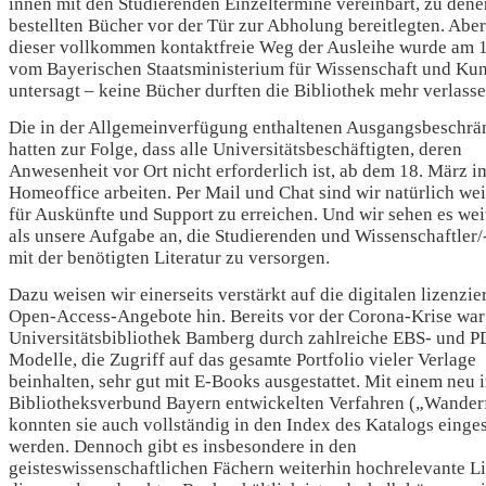
innen mit den Studierenden Einzeltermine vereinbart, zu denen
bestellten Bücher vor der Tür zur Abholung bereitlegten. Abe
dieser vollkommen kontaktfreie Weg der Ausleihe wurde am 
vom Bayerischen Staatsministerium für Wissenschaft und Kun
untersagt – keine Bücher durften die Bibliothek mehr verlasse
Die in der Allgemeinverfügung enthaltenen Ausgangsbeschr
hatten zur Folge, dass alle Universitätsbeschäftigten, deren
Anwesenheit vor Ort nicht erforderlich ist, ab dem 18. März i
Homeoffice arbeiten. Per Mail und Chat sind wir natürlich wei
für Auskünfte und Support zu erreichen. Und wir sehen es wei
als unsere Aufgabe an, die Studierenden und Wissenschaftler/
mit der benötigten Literatur zu versorgen.
Dazu weisen wir einerseits verstärkt auf die digitalen lizenzie
Open-Access-Angebote hin. Bereits vor der Corona-Krise war
Universitätsbibliothek Bamberg durch zahlreiche EBS- und 
Modelle, die Zugriff auf das gesamte Portfolio vieler Verlage
beinhalten, sehr gut mit E-Books ausgestattet. Mit einem neu 
Bibliotheksverbund Bayern entwickelten Verfahren („Wander
konnten sie auch vollständig in den Index des Katalogs einges
werden. Dennoch gibt es insbesondere in den
geisteswissenschaftlichen Fächern weiterhin hochrelevante Lit