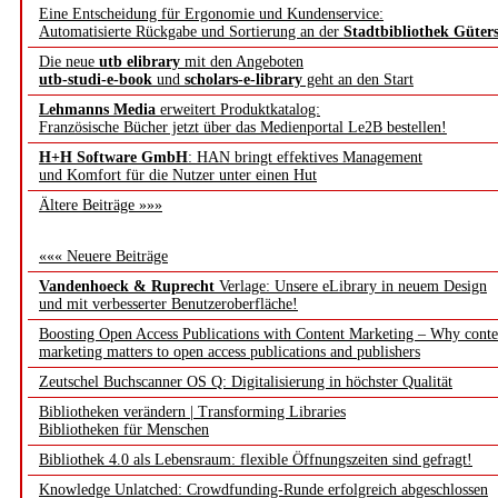
Eine Entscheidung für Ergonomie und Kundenservice:
Automatisierte Rückgabe und Sortierung an der
Stadtbibliothek Güter
Die neue
utb elibrary
mit den Angeboten
utb-studi-e-book
und
scholars-e-library
geht an den Start
Lehmanns Media
erweitert Produktkatalog:
Französische Bücher jetzt über das Medienportal Le2B bestellen!
H+H Software GmbH
: HAN bringt effektives Management
und Komfort für die Nutzer unter einen Hut
Ältere Beiträge »»»
««« Neuere Beiträge
Vandenhoeck & Ruprecht
Verlage: Unsere eLibrary in neuem Design
und mit verbesserter Benutzeroberfläche!
Boosting Open Access Publications with Content Marketing – Why conte
marketing matters to open access publications and publishers
Zeutschel Buchscanner OS Q: Digitalisierung in höchster Qualität
Bibliotheken verändern | Transforming Libraries
Bibliotheken für Menschen
Bibliothek 4.0 als Lebensraum: flexible Öffnungszeiten sind gefragt!
Knowledge Unlatched: Crowdfunding-Runde erfolgreich abgeschlossen