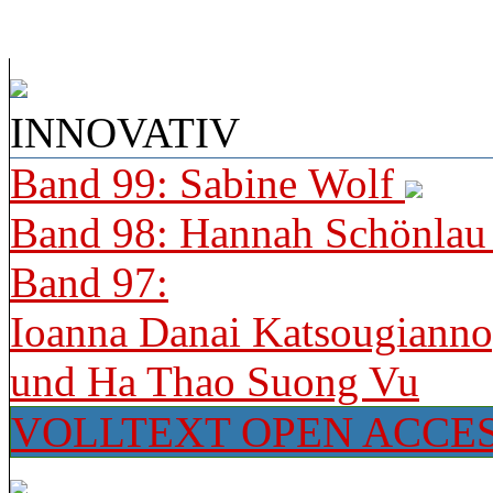
INNOVATIV
Band 99: Sabine Wolf
Band 98: Hannah Schönla
Band 97:
Ioanna Danai Katsougiann
und Ha Thao Suong Vu
VOLLTEXT OPEN ACCE