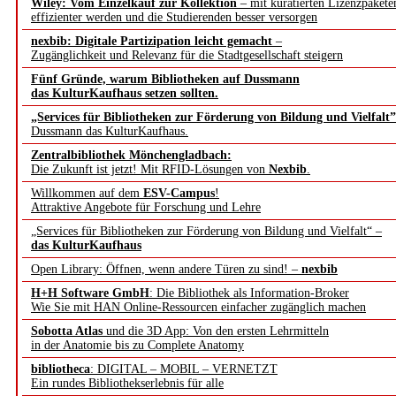
Wiley: Vom Einzelkauf zur Kollektion
– mit kuratierten Lizenzpakete
effizienter werden und die Studierenden besser versorgen
nexbib: Digitale Partizipation leicht gemacht
–
Zugänglichkeit und Relevanz für die Stadtgesellschaft steigern
Fünf Gründe, warum Bibliotheken auf Dussmann
das KulturKaufhaus setzen sollten.
„Services für Bibliotheken zur Förderung von Bildung und Vielfalt”
Dussmann das KulturKaufhaus.
Zentralbibliothek Mönchengladbach:
Die Zukunft ist jetzt! Mit RFID-Lösungen von
Nexbib
.
Willkommen auf dem
ESV-Campus
!
Attraktive Angebote für Forschung und Lehre
„Services für Bibliotheken zur Förderung von Bildung und Vielfalt“ –
das KulturKaufhaus
Open Library: Öffnen, wenn andere Türen zu sind! –
nexbib
H+H Software GmbH
: Die Bibliothek als Information-Broker
Wie Sie mit HAN Online-Ressourcen einfacher zugänglich machen
Sobotta Atlas
und die 3D App: Von den ersten Lehrmitteln
in der Anatomie bis zu Complete Anatomy
bibliotheca
: DIGITAL – MOBIL – VERNETZT
Ein rundes Bibliothekserlebnis für alle