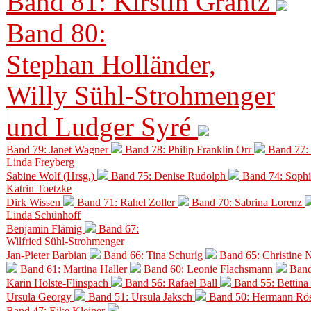
Band 81: Kirstin Grantz
Band 80:
Stephan Holländer,
Willy Sühl-Strohmenger
und Ludger Syré
Band 79: Janet Wagner
Band 78: Philip Franklin Orr
Band 77:
Linda Freyberg
Sabine Wolf (Hrsg.)
Band 75: Denise Rudolph
Band 74: Soph
Katrin Toetzke
Dirk Wissen
Band 71: Rahel Zoller
Band 70: Sabrina Lorenz
Linda Schünhoff
Benjamin Flämig
Band 67:
Wilfried Sühl-Strohmenger
Jan-Pieter Barbian
Band 66: Tina Schurig
Band 65: Christine 
Band 61: Martina Haller
Band 60:
Leonie Flachsmann
Band
Karin Holste-Flinspach
Band 56: Rafael Ball
Band 55: Bettina
Ursula Georgy
Band 51: Ursula Jaksch
Band 50:
Hermann Rös
Band 47: Eike Kleiner