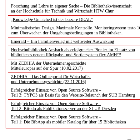
Forschung und Lehre in eigener Sache – Die Bibliothekwissenschaft
an der Hochschule für Technik und Wirtschaft HTW Chur
„Knowledge Unlatched ist der bessere DEAL”
Minimalistisches Design. Maximale Kontrolle. Monitoringsystem testo 1
zum Überwachen der Umgebungsbedingungen in Bibliotheken.
Emerald – Ein Familienverlag mit weltweiter Auswirkung
Hochschulbibliothek Ansbach als erfolgreicher Pionier im Einsatz von
bibliothecas neuem Rückgabe- und Sortiersystem flex AMH™
Mit ZEDHIA der Unternehmensgeschichte
Mitteleuropas auf der Spur (10.02.2017)
ZEDHIA – Das Onlineportal für Wirtschafts-
und Unternehmensgeschichte (22.11.2016)
Erfolgreicher Einsatz von Open Source Software –
Teil 3: TYPO3 als Basis für den Website-Relaunch der SUB Hamburg
Erfolgreicher Einsatz von Open Source Software –
Teil 2: Kitodo als Publikationsserver an der SLUB Dresden
Erfolgreicher Einsatz von Open Source Software –
Teil 1: Die BibApp als mobiler Katalog für über 15 Bibliotheken