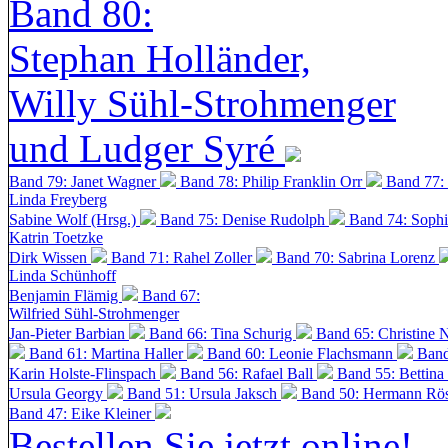
Band 80:
Stephan Holländer,
Willy Sühl-Strohmenger
und Ludger Syré
Band 79: Janet Wagner
Band 78: Philip Franklin Orr
Band 77:
Linda Freyberg
Sabine Wolf (Hrsg.)
Band 75: Denise Rudolph
Band 74: Soph
Katrin Toetzke
Dirk Wissen
Band 71: Rahel Zoller
Band 70: Sabrina Lorenz
Linda Schünhoff
Benjamin Flämig
Band 67:
Wilfried Sühl-Strohmenger
Jan-Pieter Barbian
Band 66: Tina Schurig
Band 65: Christine 
Band 61: Martina Haller
Band 60:
Leonie Flachsmann
Band
Karin Holste-Flinspach
Band 56: Rafael Ball
Band 55: Bettina
Ursula Georgy
Band 51: Ursula Jaksch
Band 50:
Hermann Rös
Band 47: Eike Kleiner
Bestellen Sie jetzt online!