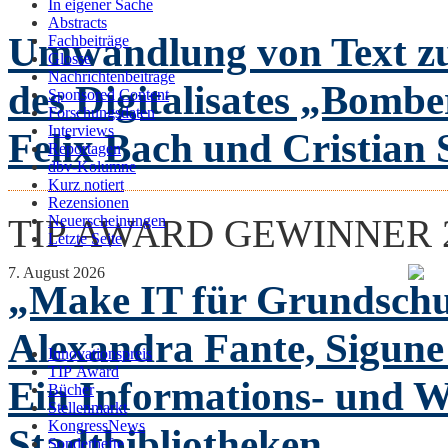
In eigener Sache
Abstracts
Umwandlung von Text zu
Fachbeiträge
Glosse
Nachrichtenbeiträge
des Digitalisates „Bomb
Sponsored Content
Forschungsdaten
Interviews
Felix Bach und Cristian 
Reportagen
dbv-Kolumne
Kurz notiert
Rezensionen
TIP AWARD GEWINNER 
Neuerscheinungen
Letzte Seite
7. August 2026
„Make IT für Grundsch
Alexandra Fante, Sigun
Innovationspreis
TIP Award
Ein Informations- und W
Bücher
Stellenmarkt
KongressNews
Stadtbibliotheken
Sonderhefte