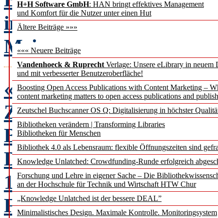
H+H Software GmbH
: HAN bringt effektives Management
und Komfort für die Nutzer unter einen Hut
im Wandel
Annika Ulic
Ältere Beiträge »»»
Meier
««« Neuere Beiträge
Vandenhoeck & Ruprecht
Verlage: Unsere eLibrary in neuem 
und mit verbesserter Benutzeroberfläche!
«Work in progress» –
Boosting Open Access Publications with Content Marketing – 
content marketing matters to open access publications and publish
Zum erfolgversprechende
Zeutschel Buchscanner OS Q: Digitalisierung in höchster Qualitä
Bibliotheken verändern | Transforming Libraries
Bibliotheken
Bibliotheken für Menschen
Bibliothek 4.0 als Lebensraum: flexible Öffnungszeiten sind gefra
Diskussionsstand eines W
Knowledge Unlatched: Crowdfunding-Runde erfolgreich abgesc
1
Forschung und Lehre in eigener Sache – Die Bibliothekwissensc
an der Hochschule für Technik und Wirtschaft HTW Chur
Frank Seeliger, Frank P
„Knowledge Unlatched ist der bessere DEAL”
Minimalistisches Design. Maximale Kontrolle. Monitoringsystem