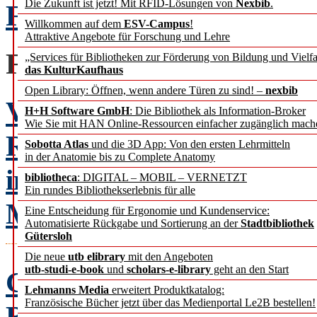
Die Zukunft ist jetzt! Mit RFID-Lösungen von
Nexbib
.
Formblätter im Daten-D
Willkommen auf dem
ESV-Campus
!
Attraktive Angebote für Forschung und Lehre
FACHBEITRÄGE
„Services für Bibliotheken zur Förderung von Bildung und Vielfa
das KulturKaufhaus
Open Library: Öffnen, wenn andere Türen zu sind! –
nexbib
Veränderung als Konstan
H+H Software GmbH
: Die Bibliothek als Information-Broker
Wie Sie mit HAN Online-Ressourcen einfacher zugänglich mach
RADAR etabliert sich als
Sobotta Atlas
und die 3D App: Von den ersten Lehrmitteln
in der Anatomie bis zu Complete Anatomy
im Forschungsdatenma
bibliotheca
: DIGITAL – MOBIL – VERNETZT
Ein rundes Bibliothekserlebnis für alle
Matthias Razum
Eine Entscheidung für Ergonomie und Kundenservice:
Automatisierte Rückgabe und Sortierung an der
Stadtbibliothek
Gütersloh
Die neue
utb elibrary
mit den Angeboten
utb-studi-e-book
und
scholars-e-library
geht an den Start
Geschäftsmodellinnovat
Lehmanns Media
erweitert Produktkatalog:
Französische Bücher jetzt über das Medienportal Le2B bestellen!
Bedeutsamkeit für klein