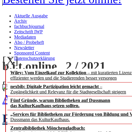
Aktuelle Ausgabe
Archiv
fachbuchjournal
Zeitschrift IWP
Mediadaten
Abo / Probeheft
Newsletter
Sponsored Content
[X]
Datenschutzerklärung
b.i.t.
online
2 / 2021
Wiley: Vom Einzelkauf zur Kollektion
– mit kuratierten Lizen
effizienter werden und die Studierenden besser versorgen
[+] zoom
nexbib: Digitale Partizipation leicht gemacht
–
Zugänglichkeit und Relevanz für die Stadtgesellschaft steigern
Ausgabe 2 / 2021 als PDF
Fünf Gründe, warum Bibliotheken auf Dussmann
das KulturKaufhaus setzen sollten.
EDITORIAL
„Services für Bibliotheken zur Förderung von Bildung und Vi
Chefredak
Dussmann das KulturKaufhaus.
Zentralbibliothek Mönchengladbach: