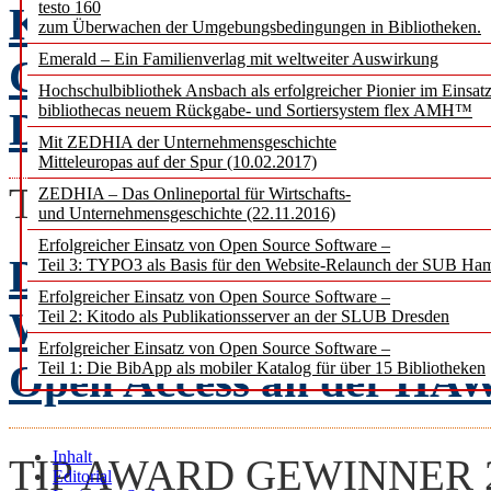
testo 160
Koch, Anna Kasprzik, Ja
zum Überwachen der Umgebungsbedingungen in Bibliotheken.
Emerald – Ein Familienverlag mit weltweiter Auswirkung
Christoph Poley, Elisab
Hochschulbibliothek Ansbach als erfolgreicher Pionier im Einsat
bibliothecas neuem Rückgabe- und Sortiersystem flex AMH™
Degkwitz, Elke Greifene
Mit ZEDHIA der Unternehmensgeschichte
Mitteleuropas auf der Spur (10.02.2017)
TIP AWARD GEWINNER 
ZEDHIA – Das Onlineportal für Wirtschafts-
und Unternehmensgeschichte (22.11.2016)
Erfolgreicher Einsatz von Open Source Software –
Das „API Magazin” ents
Teil 3: TYPO3 als Basis für den Website-Relaunch der SUB Ha
Erfolgreicher Einsatz von Open Source Software –
Wiegmann
Teil 2: Kitodo als Publikationsserver an der SLUB Dresden
Erfolgreicher Einsatz von Open Source Software –
Open Access an der H
Teil 1: Die BibApp als mobiler Katalog für über 15 Bibliotheken
Inhalt
TIP AWARD GEWINNER 
Editorial