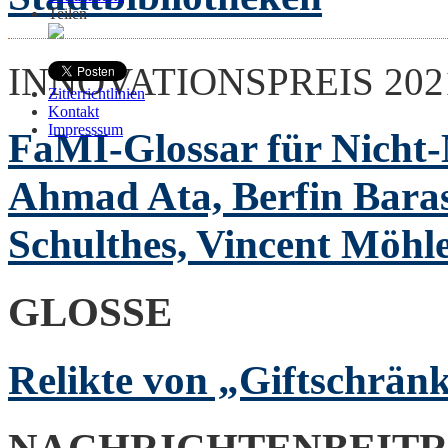
Teilen
INNOVATIONSPREIS 202
Zitierrichtlinien
Kontakt
Impresssum
FaMI-Glossar für Nicht-
Ahmad Ata, Berfin Barasi
Schulthes, Vincent Möhl
GLOSSE
Relikte von „Giftschränk