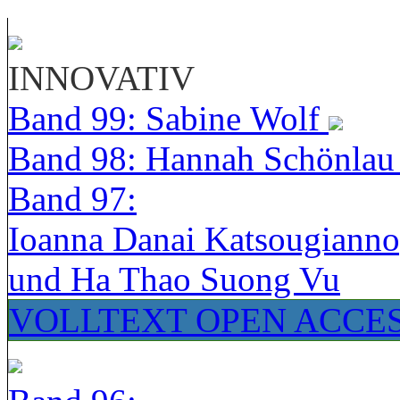
INNOVATIV
Band 99: Sabine Wolf
Band 98: Hannah Schönla
Band 97:
Ioanna Danai Katsougiann
und Ha Thao Suong Vu
VOLLTEXT OPEN ACCE