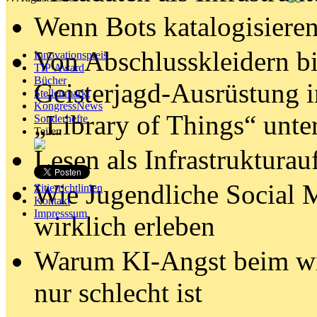
Wenn Bots katalogisiere
Von Abschlusskleidern b
Innovationspreis
TIP Award
Bücher
Geisterjagd-Ausrüstung i
Stellenmarkt
KongressNews
„Library of Things“ unt
Sonderhefte
Teilen
Lesen als Infrastrukturau
Wie Jugendliche Social 
Zitierrichtlinien
Kontakt
Impresssum
wirklich erleben
Warum KI-Angst beim wis
nur schlecht ist