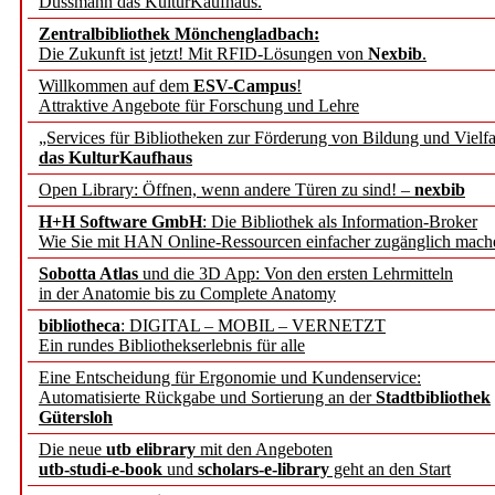
Dussmann das KulturKaufhaus.
Interview mit Dr. Dorot
Zentralbibliothek Mönchengladbach:
Die Zukunft ist jetzt! Mit RFID-Lösungen von
Nexbib
.
Bayerische Staatsbibliot
Willkommen auf dem
ESV-Campus
!
Attraktive Angebote für Forschung und Lehre
"Infrastrukturen als Ort
„Services für Bibliotheken zur Förderung von Bildung und Vielfa
das KulturKaufhaus
Ermöglichung.
Open Library: Öffnen, wenn andere Türen zu sind! –
nexbib
Die NFDI auf dem Prüfs
H+H Software GmbH
: Die Bibliothek als Information-Broker
Wie Sie mit HAN Online-Ressourcen einfacher zugänglich mach
Interview mit Prod. Dr. 
Sobotta Atlas
und die 3D App: Von den ersten Lehrmitteln
in der Anatomie bis zu Complete Anatomy
Institut für Philosophie,
bibliotheca
: DIGITAL – MOBIL – VERNETZT
Ein rundes Bibliothekserlebnis für alle
Stefan Lang, Leiter der R
Eine Entscheidung für Ergonomie und Kundenservice:
Automatisierte Rückgabe und Sortierung an der
Stadtbibliothek
Gütersloh
REPORTAGEN
Die neue
utb elibrary
mit den Angeboten
utb-studi-e-book
und
scholars-e-library
geht an den Start