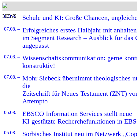
NEWS
07.08. –
Schule und KI: Große Chancen, ungleich
07.08. –
Erfolgreiches erstes Halbjahr mit anhalt
im Segment Research – Ausblick für das 
angepasst
07.08. –
Wissenschaftskommunikation: gerne kontro
konstruktiv!
07.08. –
Mohr Siebeck übernimmt theologisches 
die
Zeitschrift für Neues Testament (ZNT) vo
Attempto
05.08. –
EBSCO Information Services stellt neue
KI-gestützte Recherchefunktionen in EB
05.08. –
Sorbisches Institut neu im Netzwerk „Cop