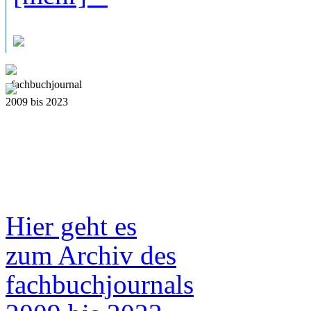
fach
b
uchjournal
2009 bis 2023
Hier geht es
zum Archiv des
fach
b
uchjournals