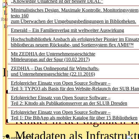
„Knowledge Unlatched ist der bessere DEAL”
Aktuelles aus
Minimalistisches Design. Maximale Kontrolle. Monitoringsystem
L
testo 160
ibrary
zum Überwachen der Umgebungsbedingungen in Bibliotheken.
Essentials
Emerald – Ein Familienverlag mit weltweiter Auswirkung
Hochschulbibliothek Ansbach als erfolgreicher Pionier im Einsat
bibliothecas neuem Rückgabe- und Sortiersystem flex AMH™
Mit ZEDHIA der Unternehmensgeschichte
Mitteleuropas auf der Spur (10.02.2017)
In der Ausgabe
06/2026
(Au
ZEDHIA – Das Onlineportal für Wirtschafts-
und Unternehmensgeschichte (22.11.2016)
Erfolgreicher Einsatz von Open Source Software –
Was Hochschul­bibliothe
Teil 3: TYPO3 als Basis für den Website-Relaunch der SUB Ha
Erfolgreicher Einsatz von Open Source Software –
lernen müssen
Teil 2: Kitodo als Publikationsserver an der SLUB Dresden
Erfolgreicher Einsatz von Open Source Software –
Kinder in der digitalen W
Teil 1: Die BibApp als mobiler Katalog für über 15 Bibliotheken
Metadaten als Infrastrukt
7. August 2026