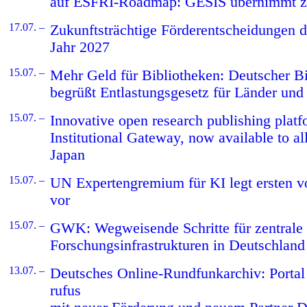
auf ESFRI-Roadmap: GESIS übernimmt ze
17.07. –
Zukunftsträchtige Förder­entschei­dungen
Jahr 2027
15.07. –
Mehr Geld für Bibliotheken: Deutscher B
begrüßt Entlastungsgesetz für Länder u
15.07. –
Innovative open research publishing platf
Institutional Gateway, now available to al
Japan
15.07. –
UN Expertengremium für KI legt ersten vo
vor
15.07. –
GWK: Wegweisende Schritte für zentrale
Forschungsinfrastrukturen in Deutschland
13.07. –
Deutsches Online-Rundfunkarchiv: Porta
rufus