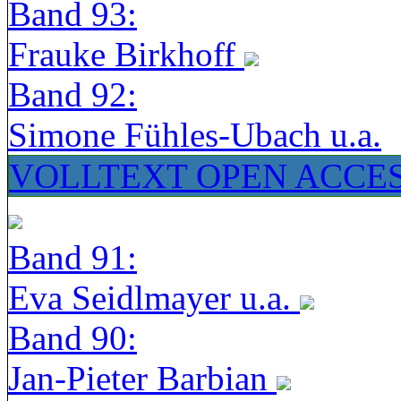
Band 93:
Frauke Birkhoff
Band 92:
Simone Fühles-Ubach u.a.
VOLLTEXT OPEN ACCE
Band 91:
Eva Seidlmayer u.a.
Band 90:
Jan-Pieter Barbian