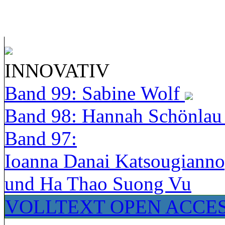
INNOVATIV
Band 99: Sabine Wolf
Band 98: Hannah Schönla
Band 97:
Ioanna Danai Katsougiann
und Ha Thao Suong Vu
VOLLTEXT OPEN ACCE