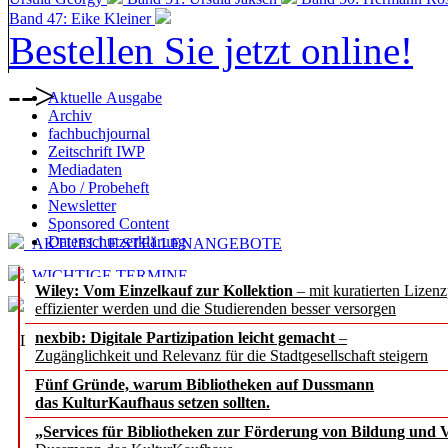
Band 47: Eike Kleiner
Bestellen Sie jetzt online!
-->
Aktuelle Ausgabe
Archiv
fachbuchjournal
Zeitschrift IWP
Mediadaten
Abo / Probeheft
Newsletter
Sponsored Content
Datenschutzerklärung
AKTUELLE STELLENANGEBOTE
WICHTIGE TERMINE
Wiley: Vom Einzelkauf zur Kollektion
– mit kuratierten Lizen
effizienter werden und die Studierenden besser versorgen
nexbib: Digitale Partizipation leicht gemacht
–
LESETIPPS bei
b.i.t.
online
Zugänglichkeit und Relevanz für die Stadtgesellschaft steigern
INTERVIEWS
Fünf Gründe, warum Bibliotheken auf Dussmann
das KulturKaufhaus setzen sollten.
"Die Zeit der langfristige
„Services für Bibliotheken zur Förderung von Bildung und Vi