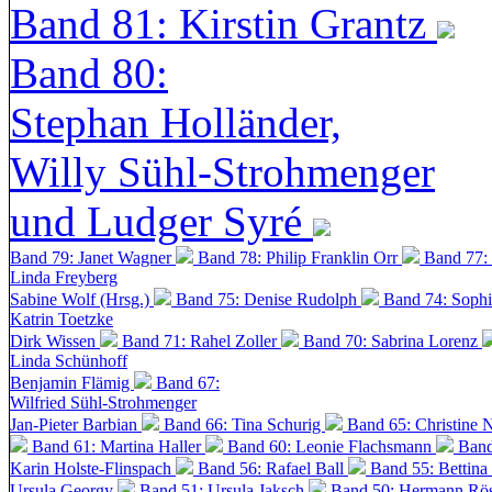
Band 81: Kirstin Grantz
Band 80:
Stephan Holländer,
Willy Sühl-Strohmenger
und Ludger Syré
Band 79: Janet Wagner
Band 78: Philip Franklin Orr
Band 77:
Linda Freyberg
Sabine Wolf (Hrsg.)
Band 75: Denise Rudolph
Band 74: Soph
Katrin Toetzke
Dirk Wissen
Band 71: Rahel Zoller
Band 70: Sabrina Lorenz
Linda Schünhoff
Benjamin Flämig
Band 67:
Wilfried Sühl-Strohmenger
Jan-Pieter Barbian
Band 66: Tina Schurig
Band 65: Christine 
Band 61: Martina Haller
Band 60:
Leonie Flachsmann
Band
Karin Holste-Flinspach
Band 56: Rafael Ball
Band 55: Bettina
Ursula Georgy
Band 51: Ursula Jaksch
Band 50:
Hermann Rös