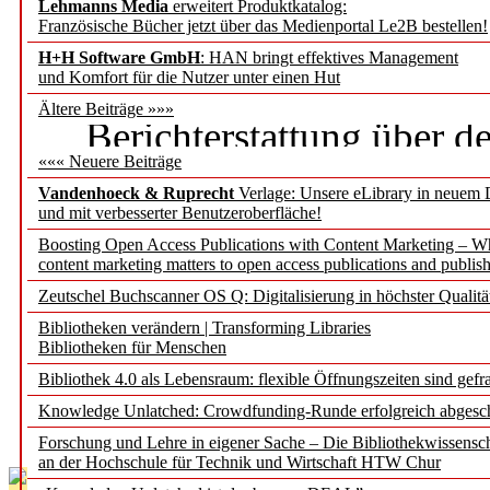
"BID2025: Demokratie, 
Lehmanns Media
erweitert Produktkatalog:
Französische Bücher jetzt über das Medienportal Le2B bestellen!
– und was Bibliotheken
H+H Software GmbH
: HAN bringt effektives Management
und Komfort für die Nutzer unter einen Hut
sonst noch so bewegt"
Ältere Beiträge »»»
Berichterstattung über d
««« Neuere Beiträge
gleichzeitig 113. Biblio
Vandenhoeck & Ruprecht
Verlage: Unsere eLibrary in neuem 
und mit verbesserter Benutzeroberfläche!
"Mit Mut und Neugier
Boosting Open Access Publications with Content Marketing – 
content marketing matters to open access publications and publish
in eine Welt voller KI"
Zeutschel Buchscanner OS Q: Digitalisierung in höchster Qualitä
Bericht über die OCLC B
Bibliotheken verändern | Transforming Libraries
Bibliotheken für Menschen
"Zwischen Verheißung un
Bibliothek 4.0 als Lebensraum: flexible Öffnungszeiten sind gefra
Knowledge Unlatched: Crowdfunding-Runde erfolgreich abgesc
Eindrücke von der Didac
Forschung und Lehre in eigener Sache – Die Bibliothekwissensc
an der Hochschule für Technik und Wirtschaft HTW Chur