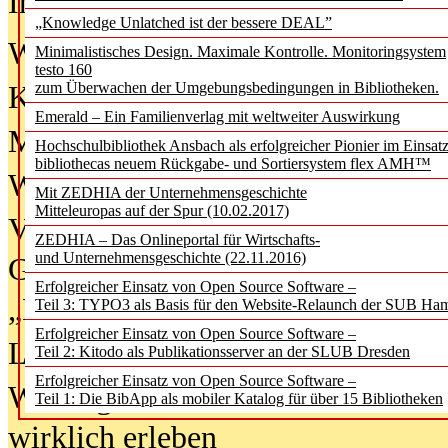
In der Ausgabe
06/2026
(August 20
„Knowledge Unlatched ist der bessere DEAL”
Was Hochschul­bibliotheken von i
Minimalistisches Design. Maximale Kontrolle. Monitoringsystem
testo 160
zum Überwachen der Umgebungsbedingungen in Bibliotheken.
Kinder in der digitalen Welt
Emerald – Ein Familienverlag mit weltweiter Auswirkung
Metadaten als Infrastruktur
Hochschulbibliothek Ansbach als erfolgreicher Pionier im Einsat
bibliothecas neuem Rückgabe- und Sortiersystem flex AMH™
Wenn Bots katalogisieren
Mit ZEDHIA der Unternehmensgeschichte
Mitteleuropas auf der Spur (10.02.2017)
Von Abschlusskleidern bis
ZEDHIA – Das Onlineportal für Wirtschafts-
und Unternehmensgeschichte (22.11.2016)
Geisterjagd-Ausrüstung in der
Erfolgreicher Einsatz von Open Source Software –
„Library of Things“ unterwegs
Teil 3: TYPO3 als Basis für den Website-Relaunch der SUB Ha
Erfolgreicher Einsatz von Open Source Software –
Lesen als Infrastrukturaufgabe
Teil 2: Kitodo als Publikationsserver an der SLUB Dresden
Erfolgreicher Einsatz von Open Source Software –
Wie Jugendliche Social Media
Teil 1: Die BibApp als mobiler Katalog für über 15 Bibliotheken
wirklich erleben