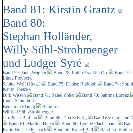
Band 81: Kirstin Grantz
Band 80:
Stephan Holländer,
Willy Sühl-Strohmenger
und Ludger Syré
Band 79: Janet Wagner
Band 78: Philip Franklin Orr
Band 77:
Linda Freyberg
Sabine Wolf (Hrsg.)
Band 75: Denise Rudolph
Band 74: Soph
Katrin Toetzke
Dirk Wissen
Band 71: Rahel Zoller
Band 70: Sabrina Lorenz
Linda Schünhoff
Benjamin Flämig
Band 67:
Wilfried Sühl-Strohmenger
Jan-Pieter Barbian
Band 66: Tina Schurig
Band 65: Christine 
Band 61: Martina Haller
Band 60:
Leonie Flachsmann
Band
Karin Holste-Flinspach
Band 56: Rafael Ball
Band 55: Bettina