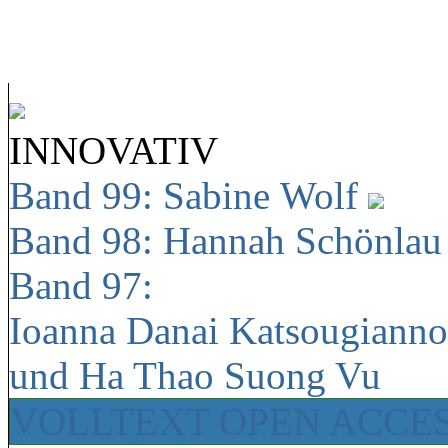
INNOVATIV
Band 99: Sabine Wolf
Band 98: Hannah Schönla
Band 97:
Ioanna Danai Katsougiann
und Ha Thao Suong Vu
VOLLTEXT OPEN ACCE