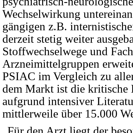
psychiatrisch-neurologisch
Wechselwirkung untereinand
gängigen z.B. internistisc
derzeit stetig weiter ausg
Stoffwechselwege und Fachi
Arzneimittelgruppen erweit
PSIAC im Vergleich zu all
dem Markt ist die kritisch
aufgrund intensiver Literat
mittlerweile über 15.000 W
„Für den Arzt liegt der bes