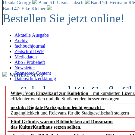
Ursula Georgy
Band 51: Ursula Jaksch
Band 50:
Hermann Rös
Band 47: Eike Kleiner
Bestellen Sie jetzt online!
Aktuelle Ausgabe
Archiv
fachbuchjournal
Zeitschrift IWP
Mediadaten
Abo / Probeheft
Newsletter
Sponsored Content
WEITERE NEWS
Datenschutzerklärung
Schule und KI: Große Ch
Wiley: Vom Einzelkauf zur Kollektion
– mit kuratierten Lizen
effizienter werden und die Studierenden besser versorgen
Voraussetzungen
nexbib: Digitale Partizipation leicht gemacht
–
Zugänglichkeit und Relevanz für die Stadtgesellschaft steigern
Erfolgreiches erstes Hal
Fünf Gründe, warum Bibliotheken auf Dussmann
Segment Research – Ausb
das KulturKaufhaus setzen sollten.