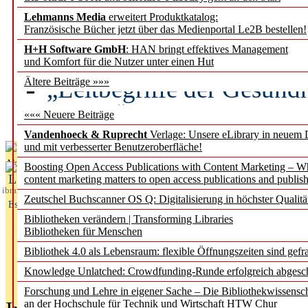
Lehmanns Media
erweitert Produktkatalog:
Künstliche Intelligenz a
Französische Bücher jetzt über das Medienportal Le2B bestellen!
besser zu verstehen
H+H Software GmbH
: HAN bringt effektives Management
und Komfort für die Nutzer unter einen Hut
„Leitbegriffe der Gesund
Ältere Beiträge »»»
des BIÖG erscheinen Ope
««« Neuere Beiträge
Vandenhoeck & Ruprecht
Verlage: Unsere eLibrary in neuem 
und mit verbesserter Benutzeroberfläche!
Aktuelles aus
Boosting Open Access Publications with Content Marketing – 
L
content marketing matters to open access publications and publish
ibrary
Zeutschel Buchscanner OS Q: Digitalisierung in höchster Qualitä
Essentials
Bibliotheken verändern | Transforming Libraries
Bibliotheken für Menschen
Bibliothek 4.0 als Lebensraum: flexible Öffnungszeiten sind gefra
Knowledge Unlatched: Crowdfunding-Runde erfolgreich abgesc
Forschung und Lehre in eigener Sache – Die Bibliothekwissensc
an der Hochschule für Technik und Wirtschaft HTW Chur