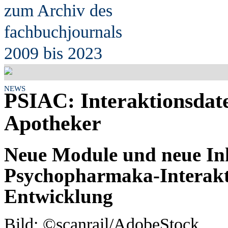
zum Archiv des
fach
b
uchjournals
2009 bis 2023
NEWS
PSIAC: Interaktionsdat
Apotheker
Neue Module und neue Inh
Psychopharmaka-Interakti
Entwicklung
Bild: ©scanrail/AdobeStock