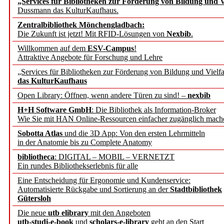
„Services für Bibliotheken zur Förderung von Bildung und Vi
angepasst
Dussmann das KulturKaufhaus.
Zentralbibliothek Mönchengladbach:
Wissenschaftskommunikati
Die Zukunft ist jetzt! Mit RFID-Lösungen von
Nexbib
.
Willkommen auf dem
ESV-Campus
!
konstruktiv!
Attraktive Angebote für Forschung und Lehre
„Services für Bibliotheken zur Förderung von Bildung und Vielfa
Mohr Siebeck übernimmt
das KulturKaufhaus
Open Library: Öffnen, wenn andere Türen zu sind! –
nexbib
und die Zeitschrift für 
H+H Software GmbH
: Die Bibliothek als Information-Broker
Wie Sie mit HAN Online-Ressourcen einfacher zugänglich mach
Francke Attempto
Sobotta Atlas
und die 3D App: Von den ersten Lehrmitteln
in der Anatomie bis zu Complete Anatomy
EBSCO Information Servic
bibliotheca
: DIGITAL – MOBIL – VERNETZT
Recherchefunktionen in
Ein rundes Bibliothekserlebnis für alle
Eine Entscheidung für Ergonomie und Kundenservice:
Automatisierte Rückgabe und Sortierung an der
Stadtbibliothek
Sorbisches Institut neu 
Gütersloh
Geschichte und kulturell
Die neue
utb elibrary
mit den Angeboten
utb-studi-e-book
und
scholars-e-library
geht an den Start