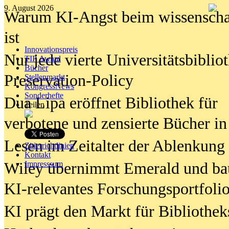
9. August 2026
Warum KI-Angst beim wissenschaft
ist
Innovationspreis
Nur jede vierte Universitätsbibliot
TIP Award
Bücher
Preservation-Policy
Stellenmarkt
KongressNews
Sonderhefte
Dua Lipa eröffnet Bibliothek für
Teilen
verbotene und zensierte Bücher in
Lesen im Zeitalter der Ablenkung
Zitierrichtlinien
Kontakt
Wiley übernimmt Emerald und ba
Impresssum
KI-relevantes Forschungsportfolio
KI prägt den Markt für Bibliothe