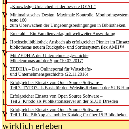
In der Ausgabe
06/2026
(August 20
„Knowledge Unlatched ist der bessere DEAL”
Was Hochschul­bibliotheken von i
Minimalistisches Design. Maximale Kontrolle. Monitoringsystem
testo 160
zum Überwachen der Umgebungsbedingungen in Bibliotheken.
Kinder in der digitalen Welt
Emerald – Ein Familienverlag mit weltweiter Auswirkung
Metadaten als Infrastruktur
Hochschulbibliothek Ansbach als erfolgreicher Pionier im Einsat
bibliothecas neuem Rückgabe- und Sortiersystem flex AMH™
Wenn Bots katalogisieren
Mit ZEDHIA der Unternehmensgeschichte
Mitteleuropas auf der Spur (10.02.2017)
Von Abschlusskleidern bis
ZEDHIA – Das Onlineportal für Wirtschafts-
und Unternehmensgeschichte (22.11.2016)
Geisterjagd-Ausrüstung in der
Erfolgreicher Einsatz von Open Source Software –
„Library of Things“ unterwegs
Teil 3: TYPO3 als Basis für den Website-Relaunch der SUB Ha
Erfolgreicher Einsatz von Open Source Software –
Lesen als Infrastrukturaufgabe
Teil 2: Kitodo als Publikationsserver an der SLUB Dresden
Erfolgreicher Einsatz von Open Source Software –
Wie Jugendliche Social Media
Teil 1: Die BibApp als mobiler Katalog für über 15 Bibliotheken
wirklich erleben