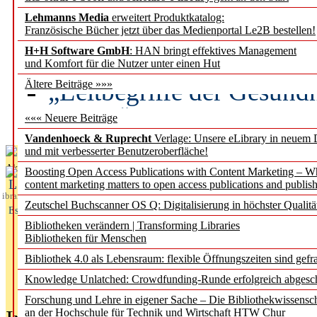
Lehmanns Media
erweitert Produktkatalog:
Künstliche Intelligenz a
Französische Bücher jetzt über das Medienportal Le2B bestellen!
besser zu verstehen
H+H Software GmbH
: HAN bringt effektives Management
und Komfort für die Nutzer unter einen Hut
„Leitbegriffe der Gesund
Ältere Beiträge »»»
des BIÖG erscheinen Ope
««« Neuere Beiträge
Vandenhoeck & Ruprecht
Verlage: Unsere eLibrary in neuem 
und mit verbesserter Benutzeroberfläche!
Aktuelles aus
Boosting Open Access Publications with Content Marketing – 
L
content marketing matters to open access publications and publish
ibrary
Zeutschel Buchscanner OS Q: Digitalisierung in höchster Qualitä
Essentials
Bibliotheken verändern | Transforming Libraries
Bibliotheken für Menschen
Bibliothek 4.0 als Lebensraum: flexible Öffnungszeiten sind gefra
Knowledge Unlatched: Crowdfunding-Runde erfolgreich abgesc
Forschung und Lehre in eigener Sache – Die Bibliothekwissensc
an der Hochschule für Technik und Wirtschaft HTW Chur