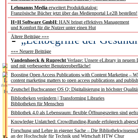
Lehmanns Media
erweitert Produktkatalog:
Künstliche Intelligenz a
Französische Bücher jetzt über das Medienportal Le2B bestellen!
besser zu verstehen
H+H Software GmbH
: HAN bringt effektives Management
und Komfort für die Nutzer unter einen Hut
„Leitbegriffe der Gesund
Ältere Beiträge »»»
des BIÖG erscheinen Ope
««« Neuere Beiträge
Vandenhoeck & Ruprecht
Verlage: Unsere eLibrary in neuem 
und mit verbesserter Benutzeroberfläche!
Aktuelles aus
Boosting Open Access Publications with Content Marketing – 
L
content marketing matters to open access publications and publish
ibrary
Zeutschel Buchscanner OS Q: Digitalisierung in höchster Qualitä
Essentials
Bibliotheken verändern | Transforming Libraries
Bibliotheken für Menschen
Bibliothek 4.0 als Lebensraum: flexible Öffnungszeiten sind gefra
Knowledge Unlatched: Crowdfunding-Runde erfolgreich abgesc
Forschung und Lehre in eigener Sache – Die Bibliothekwissensc
an der Hochschule für Technik und Wirtschaft HTW Chur