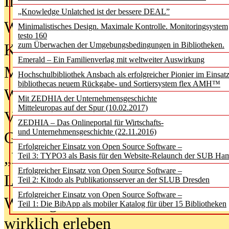
In der Ausgabe
06/2026
(August 20
„Knowledge Unlatched ist der bessere DEAL”
Was Hochschul­bibliotheken von i
Minimalistisches Design. Maximale Kontrolle. Monitoringsystem
testo 160
zum Überwachen der Umgebungsbedingungen in Bibliotheken.
Kinder in der digitalen Welt
Emerald – Ein Familienverlag mit weltweiter Auswirkung
Metadaten als Infrastruktur
Hochschulbibliothek Ansbach als erfolgreicher Pionier im Einsat
bibliothecas neuem Rückgabe- und Sortiersystem flex AMH™
Wenn Bots katalogisieren
Mit ZEDHIA der Unternehmensgeschichte
Mitteleuropas auf der Spur (10.02.2017)
Von Abschlusskleidern bis
ZEDHIA – Das Onlineportal für Wirtschafts-
und Unternehmensgeschichte (22.11.2016)
Geisterjagd-Ausrüstung in der
Erfolgreicher Einsatz von Open Source Software –
„Library of Things“ unterwegs
Teil 3: TYPO3 als Basis für den Website-Relaunch der SUB Ha
Erfolgreicher Einsatz von Open Source Software –
Lesen als Infrastrukturaufgabe
Teil 2: Kitodo als Publikationsserver an der SLUB Dresden
Erfolgreicher Einsatz von Open Source Software –
Wie Jugendliche Social Media
Teil 1: Die BibApp als mobiler Katalog für über 15 Bibliotheken
wirklich erleben