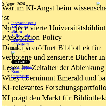
9. August 2026
Warum KI-Angst beim wissenschaft
ist
Innovationspreis
Nur jede vierte Universitätsbibliot
TIP Award
Bücher
Preservation-Policy
Stellenmarkt
KongressNews
Sonderhefte
Dua Lipa eröffnet Bibliothek für
Teilen
verbotene und zensierte Bücher in
Lesen im Zeitalter der Ablenkung
Zitierrichtlinien
Kontakt
Wiley übernimmt Emerald und ba
Impresssum
KI-relevantes Forschungsportfolio
KI prägt den Markt für Bibliothe