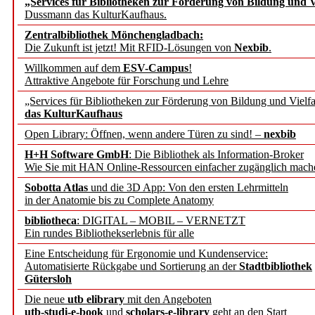
„Services für Bibliotheken zur Förderung von Bildung und Vi
angepasst
Dussmann das KulturKaufhaus.
Zentralbibliothek Mönchengladbach:
Wissenschaftskommunikati
Die Zukunft ist jetzt! Mit RFID-Lösungen von
Nexbib
.
Willkommen auf dem
ESV-Campus
!
konstruktiv!
Attraktive Angebote für Forschung und Lehre
„Services für Bibliotheken zur Förderung von Bildung und Vielfa
Mohr Siebeck übernimmt
das KulturKaufhaus
Open Library: Öffnen, wenn andere Türen zu sind! –
nexbib
und die Zeitschrift für 
H+H Software GmbH
: Die Bibliothek als Information-Broker
Wie Sie mit HAN Online-Ressourcen einfacher zugänglich mach
Francke Attempto
Sobotta Atlas
und die 3D App: Von den ersten Lehrmitteln
in der Anatomie bis zu Complete Anatomy
EBSCO Information Servic
bibliotheca
: DIGITAL – MOBIL – VERNETZT
Recherchefunktionen in
Ein rundes Bibliothekserlebnis für alle
Eine Entscheidung für Ergonomie und Kundenservice:
Automatisierte Rückgabe und Sortierung an der
Stadtbibliothek
Sorbisches Institut neu 
Gütersloh
Geschichte und kulturell
Die neue
utb elibrary
mit den Angeboten
utb-studi-e-book
und
scholars-e-library
geht an den Start