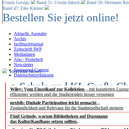
Ursula Georgy
Band 51: Ursula Jaksch
Band 50:
Hermann Rös
Band 47: Eike Kleiner
Bestellen Sie jetzt online!
Aktuelle Ausgabe
Archiv
fachbuchjournal
Zeitschrift IWP
Mediadaten
Abo / Probeheft
Newsletter
Sponsored Content
WEITERE NEWS
Datenschutzerklärung
Schule und KI: Große Ch
Wiley: Vom Einzelkauf zur Kollektion
– mit kuratierten Lizen
effizienter werden und die Studierenden besser versorgen
Voraussetzungen
nexbib: Digitale Partizipation leicht gemacht
–
Zugänglichkeit und Relevanz für die Stadtgesellschaft steigern
Erfolgreiches erstes Hal
Fünf Gründe, warum Bibliotheken auf Dussmann
Segment Research – Ausb
das KulturKaufhaus setzen sollten.