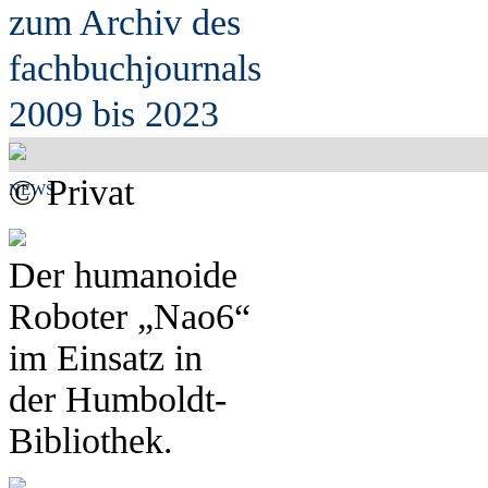
zum Archiv des
fach
b
uchjournals
2009 bis 2023
© Privat
NEWS
Der humanoide
Roboter „Nao6“
im Einsatz in
der Humboldt-
Bibliothek.