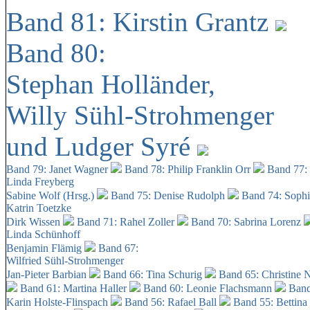
Band 81: Kirstin Grantz
Band 80:
Stephan Holländer,
Willy Sühl-Strohmenger
und Ludger Syré
Band 79: Janet Wagner
Band 78: Philip Franklin Orr
Band 77:
Linda Freyberg
Sabine Wolf (Hrsg.)
Band 75: Denise Rudolph
Band 74: Soph
Katrin Toetzke
Dirk Wissen
Band 71: Rahel Zoller
Band 70: Sabrina Lorenz
Linda Schünhoff
Benjamin Flämig
Band 67:
Wilfried Sühl-Strohmenger
Jan-Pieter Barbian
Band 66: Tina Schurig
Band 65: Christine 
Band 61: Martina Haller
Band 60:
Leonie Flachsmann
Band
Karin Holste-Flinspach
Band 56: Rafael Ball
Band 55: Bettina