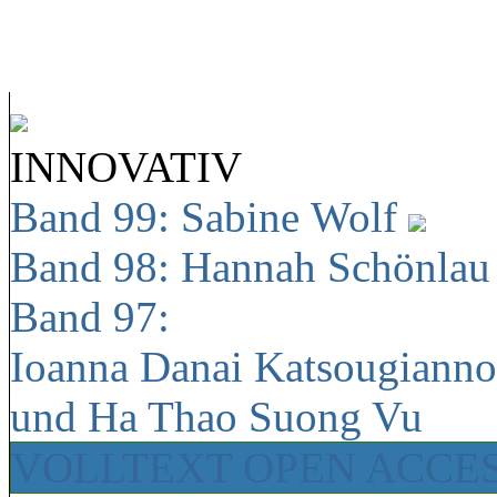
INNOVATIV
Band 99: Sabine Wolf
Band 98: Hannah Schönla
Band 97:
Ioanna Danai Katsougiann
und Ha Thao Suong Vu
VOLLTEXT OPEN ACCE