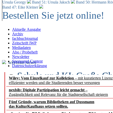
Ursula Georgy
Band 51: Ursula Jaksch
Band 50:
Hermann Rös
Band 47: Eike Kleiner
Bestellen Sie jetzt online!
Aktuelle Ausgabe
Archiv
fachbuchjournal
Zeitschrift IWP
Mediadaten
Abo / Probeheft
Newsletter
Sponsored Content
WEITERE NEWS
Datenschutzerklärung
Schule und KI: Große Ch
Wiley: Vom Einzelkauf zur Kollektion
– mit kuratierten Lizen
effizienter werden und die Studierenden besser versorgen
Voraussetzungen
nexbib: Digitale Partizipation leicht gemacht
–
Zugänglichkeit und Relevanz für die Stadtgesellschaft steigern
Erfolgreiches erstes Hal
Fünf Gründe, warum Bibliotheken auf Dussmann
Segment Research – Ausb
das KulturKaufhaus setzen sollten.