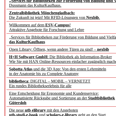
„Services für Bibliotheken zur Förderung von Bildung und Vi
angepasst
Dussmann das KulturKaufhaus.
Zentralbibliothek Mönchengladbach:
Wissenschaftskommunikati
Die Zukunft ist jetzt! Mit RFID-Lösungen von
Nexbib
.
Willkommen auf dem
ESV-Campus
!
konstruktiv!
Attraktive Angebote für Forschung und Lehre
„Services für Bibliotheken zur Förderung von Bildung und Vielfa
Mohr Siebeck übernimmt
das KulturKaufhaus
Open Library: Öffnen, wenn andere Türen zu sind! –
nexbib
und die Zeitschrift für 
H+H Software GmbH
: Die Bibliothek als Information-Broker
Wie Sie mit HAN Online-Ressourcen einfacher zugänglich mach
Francke Attempto
Sobotta Atlas
und die 3D App: Von den ersten Lehrmitteln
in der Anatomie bis zu Complete Anatomy
EBSCO Information Servic
bibliotheca
: DIGITAL – MOBIL – VERNETZT
Recherchefunktionen in
Ein rundes Bibliothekserlebnis für alle
Eine Entscheidung für Ergonomie und Kundenservice:
Automatisierte Rückgabe und Sortierung an der
Stadtbibliothek
Sorbisches Institut neu 
Gütersloh
Geschichte und kulturell
Die neue
utb elibrary
mit den Angeboten
utb-studi-e-book
und
scholars-e-library
geht an den Start