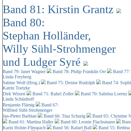
Band 81: Kirstin Grantz
Band 80:
Stephan Holländer,
Willy Sühl-Strohmenger
und Ludger Syré
Band 79: Janet Wagner
Band 78: Philip Franklin Orr
Band 77:
Linda Freyberg
Sabine Wolf (Hrsg.)
Band 75: Denise Rudolph
Band 74: Soph
Katrin Toetzke
Dirk Wissen
Band 71: Rahel Zoller
Band 70: Sabrina Lorenz
Linda Schünhoff
Benjamin Flämig
Band 67:
Wilfried Sühl-Strohmenger
Jan-Pieter Barbian
Band 66: Tina Schurig
Band 65: Christine 
Band 61: Martina Haller
Band 60:
Leonie Flachsmann
Band
Karin Holste-Flinspach
Band 56: Rafael Ball
Band 55: Bettina