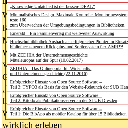
In der Ausgabe
06/2026
(August 20
„Knowledge Unlatched ist der bessere DEAL”
Was Hochschul­bibliotheken von i
Minimalistisches Design. Maximale Kontrolle. Monitoringsystem
testo 160
zum Überwachen der Umgebungsbedingungen in Bibliotheken.
Kinder in der digitalen Welt
Emerald – Ein Familienverlag mit weltweiter Auswirkung
Metadaten als Infrastruktur
Hochschulbibliothek Ansbach als erfolgreicher Pionier im Einsat
bibliothecas neuem Rückgabe- und Sortiersystem flex AMH™
Wenn Bots katalogisieren
Mit ZEDHIA der Unternehmensgeschichte
Mitteleuropas auf der Spur (10.02.2017)
Von Abschlusskleidern bis
ZEDHIA – Das Onlineportal für Wirtschafts-
und Unternehmensgeschichte (22.11.2016)
Geisterjagd-Ausrüstung in der
Erfolgreicher Einsatz von Open Source Software –
„Library of Things“ unterwegs
Teil 3: TYPO3 als Basis für den Website-Relaunch der SUB Ha
Erfolgreicher Einsatz von Open Source Software –
Lesen als Infrastrukturaufgabe
Teil 2: Kitodo als Publikationsserver an der SLUB Dresden
Erfolgreicher Einsatz von Open Source Software –
Wie Jugendliche Social Media
Teil 1: Die BibApp als mobiler Katalog für über 15 Bibliotheken
wirklich erleben