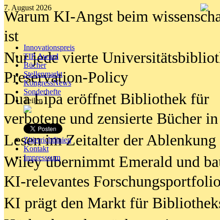
7. August 2026
Warum KI-Angst beim wissenschaft
ist
Innovationspreis
Nur jede vierte Universitätsbibliot
TIP Award
Bücher
Preservation-Policy
Stellenmarkt
KongressNews
Sonderhefte
Dua Lipa eröffnet Bibliothek für
Teilen
verbotene und zensierte Bücher in
Lesen im Zeitalter der Ablenkung
Zitierrichtlinien
Kontakt
Wiley übernimmt Emerald und ba
Impresssum
KI-relevantes Forschungsportfolio
KI prägt den Markt für Bibliothe