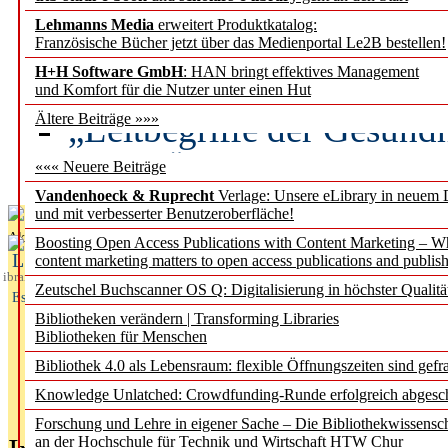
Lehmanns Media
erweitert Produktkatalog:
Künstliche Intelligenz a
Französische Bücher jetzt über das Medienportal Le2B bestellen!
besser zu verstehen
H+H Software GmbH
: HAN bringt effektives Management
und Komfort für die Nutzer unter einen Hut
„Leitbegriffe der Gesund
Ältere Beiträge »»»
des BIÖG erscheinen Ope
««« Neuere Beiträge
Vandenhoeck & Ruprecht
Verlage: Unsere eLibrary in neuem 
und mit verbesserter Benutzeroberfläche!
Aktuelles aus
Boosting Open Access Publications with Content Marketing – 
L
content marketing matters to open access publications and publish
ibrary
Zeutschel Buchscanner OS Q: Digitalisierung in höchster Qualitä
Essentials
Bibliotheken verändern | Transforming Libraries
Bibliotheken für Menschen
Bibliothek 4.0 als Lebensraum: flexible Öffnungszeiten sind gefra
Knowledge Unlatched: Crowdfunding-Runde erfolgreich abgesc
Forschung und Lehre in eigener Sache – Die Bibliothekwissensc
an der Hochschule für Technik und Wirtschaft HTW Chur