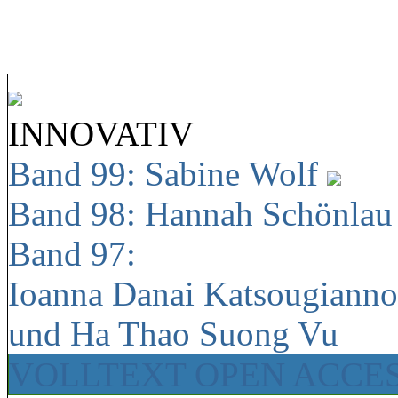
INNOVATIV
Band 99: Sabine Wolf
Band 98: Hannah Schönla
Band 97:
Ioanna Danai Katsougiann
und Ha Thao Suong Vu
VOLLTEXT OPEN ACCE