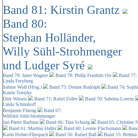
Band 81: Kirstin Grantz
Band 80:
Stephan Holländer,
Willy Sühl-Strohmenger
und Ludger Syré
Band 79: Janet Wagner
Band 78: Philip Franklin Orr
Band 77:
Linda Freyberg
Sabine Wolf (Hrsg.)
Band 75: Denise Rudolph
Band 74: Soph
Katrin Toetzke
Dirk Wissen
Band 71: Rahel Zoller
Band 70: Sabrina Lorenz
Linda Schünhoff
Benjamin Flämig
Band 67:
Wilfried Sühl-Strohmenger
Jan-Pieter Barbian
Band 66: Tina Schurig
Band 65: Christine 
Band 61: Martina Haller
Band 60:
Leonie Flachsmann
Band
Karin Holste-Flinspach
Band 56: Rafael Ball
Band 55: Bettina