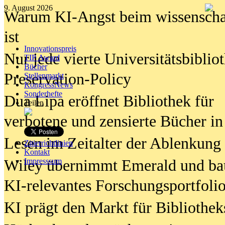
9. August 2026
Warum KI-Angst beim wissenschaft
ist
Innovationspreis
Nur jede vierte Universitätsbibliot
TIP Award
Bücher
Preservation-Policy
Stellenmarkt
KongressNews
Sonderhefte
Dua Lipa eröffnet Bibliothek für
Teilen
verbotene und zensierte Bücher in
Lesen im Zeitalter der Ablenkung
Zitierrichtlinien
Kontakt
Wiley übernimmt Emerald und ba
Impresssum
KI-relevantes Forschungsportfolio
KI prägt den Markt für Bibliothe