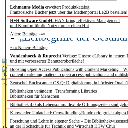
Lehmanns Media
erweitert Produktkatalog:
Künstliche Intelligenz a
Französische Bücher jetzt über das Medienportal Le2B bestellen!
besser zu verstehen
H+H Software GmbH
: HAN bringt effektives Management
und Komfort für die Nutzer unter einen Hut
„Leitbegriffe der Gesund
Ältere Beiträge »»»
des BIÖG erscheinen Ope
««« Neuere Beiträge
Vandenhoeck & Ruprecht
Verlage: Unsere eLibrary in neuem 
und mit verbesserter Benutzeroberfläche!
Aktuelles aus
Boosting Open Access Publications with Content Marketing – 
L
content marketing matters to open access publications and publish
ibrary
Zeutschel Buchscanner OS Q: Digitalisierung in höchster Qualitä
Essentials
Bibliotheken verändern | Transforming Libraries
Bibliotheken für Menschen
Bibliothek 4.0 als Lebensraum: flexible Öffnungszeiten sind gefra
Knowledge Unlatched: Crowdfunding-Runde erfolgreich abgesc
Forschung und Lehre in eigener Sache – Die Bibliothekwissensc
an der Hochschule für Technik und Wirtschaft HTW Chur