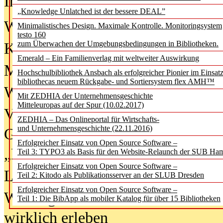
In der Ausgabe
06/2026
(August 20
„Knowledge Unlatched ist der bessere DEAL”
Was Hochschul­bibliotheken von i
Minimalistisches Design. Maximale Kontrolle. Monitoringsystem
testo 160
zum Überwachen der Umgebungsbedingungen in Bibliotheken.
Kinder in der digitalen Welt
Emerald – Ein Familienverlag mit weltweiter Auswirkung
Metadaten als Infrastruktur
Hochschulbibliothek Ansbach als erfolgreicher Pionier im Einsat
bibliothecas neuem Rückgabe- und Sortiersystem flex AMH™
Wenn Bots katalogisieren
Mit ZEDHIA der Unternehmensgeschichte
Mitteleuropas auf der Spur (10.02.2017)
Von Abschlusskleidern bis
ZEDHIA – Das Onlineportal für Wirtschafts-
und Unternehmensgeschichte (22.11.2016)
Geisterjagd-Ausrüstung in der
Erfolgreicher Einsatz von Open Source Software –
„Library of Things“ unterwegs
Teil 3: TYPO3 als Basis für den Website-Relaunch der SUB Ha
Erfolgreicher Einsatz von Open Source Software –
Lesen als Infrastrukturaufgabe
Teil 2: Kitodo als Publikationsserver an der SLUB Dresden
Erfolgreicher Einsatz von Open Source Software –
Wie Jugendliche Social Media
Teil 1: Die BibApp als mobiler Katalog für über 15 Bibliotheken
wirklich erleben