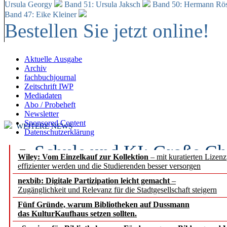
Ursula Georgy
Band 51: Ursula Jaksch
Band 50:
Hermann Rös
Band 47: Eike Kleiner
Bestellen Sie jetzt online!
Aktuelle Ausgabe
Archiv
fachbuchjournal
Zeitschrift IWP
Mediadaten
Abo / Probeheft
Newsletter
Sponsored Content
WEITERE NEWS
Datenschutzerklärung
Schule und KI: Große Ch
Wiley: Vom Einzelkauf zur Kollektion
– mit kuratierten Lizen
effizienter werden und die Studierenden besser versorgen
Voraussetzungen
nexbib: Digitale Partizipation leicht gemacht
–
Zugänglichkeit und Relevanz für die Stadtgesellschaft steigern
Erfolgreiches erstes Hal
Fünf Gründe, warum Bibliotheken auf Dussmann
Segment Research – Ausb
das KulturKaufhaus setzen sollten.