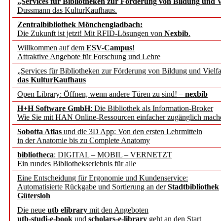
„Services für Bibliotheken zur Förderung von Bildung und Vi
angepasst
Dussmann das KulturKaufhaus.
Zentralbibliothek Mönchengladbach:
Wissenschaftskommunikati
Die Zukunft ist jetzt! Mit RFID-Lösungen von
Nexbib
.
Willkommen auf dem
ESV-Campus
!
konstruktiv!
Attraktive Angebote für Forschung und Lehre
„Services für Bibliotheken zur Förderung von Bildung und Vielfa
Mohr Siebeck übernimmt
das KulturKaufhaus
Open Library: Öffnen, wenn andere Türen zu sind! –
nexbib
und die Zeitschrift für 
H+H Software GmbH
: Die Bibliothek als Information-Broker
Wie Sie mit HAN Online-Ressourcen einfacher zugänglich mach
Francke Attempto
Sobotta Atlas
und die 3D App: Von den ersten Lehrmitteln
in der Anatomie bis zu Complete Anatomy
EBSCO Information Servic
bibliotheca
: DIGITAL – MOBIL – VERNETZT
Recherchefunktionen in
Ein rundes Bibliothekserlebnis für alle
Eine Entscheidung für Ergonomie und Kundenservice:
Automatisierte Rückgabe und Sortierung an der
Stadtbibliothek
Sorbisches Institut neu 
Gütersloh
Geschichte und kulturell
Die neue
utb elibrary
mit den Angeboten
utb-studi-e-book
und
scholars-e-library
geht an den Start