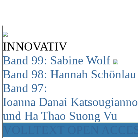
INNOVATIV
Band 99: Sabine Wolf
Band 98: Hannah Schönla
Band 97:
Ioanna Danai Katsougiann
und Ha Thao Suong Vu
VOLLTEXT OPEN ACCE