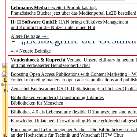
Lehmanns Media
erweitert Produktkatalog:
Künstliche Intelligenz a
Französische Bücher jetzt über das Medienportal Le2B bestellen!
besser zu verstehen
H+H Software GmbH
: HAN bringt effektives Management
und Komfort für die Nutzer unter einen Hut
„Leitbegriffe der Gesund
Ältere Beiträge »»»
des BIÖG erscheinen Ope
««« Neuere Beiträge
Vandenhoeck & Ruprecht
Verlage: Unsere eLibrary in neuem 
und mit verbesserter Benutzeroberfläche!
Aktuelles aus
Boosting Open Access Publications with Content Marketing – 
L
content marketing matters to open access publications and publish
ibrary
Zeutschel Buchscanner OS Q: Digitalisierung in höchster Qualitä
Essentials
Bibliotheken verändern | Transforming Libraries
Bibliotheken für Menschen
Bibliothek 4.0 als Lebensraum: flexible Öffnungszeiten sind gefra
Knowledge Unlatched: Crowdfunding-Runde erfolgreich abgesc
Forschung und Lehre in eigener Sache – Die Bibliothekwissensc
an der Hochschule für Technik und Wirtschaft HTW Chur