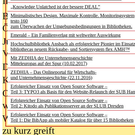
In der Ausgabe
05/2026
(Juni/Juli
„Knowledge Unlatched ist der bessere DEAL”
Bürgerforum fordert mehr Medienb
Minimalistisches Design. Maximale Kontrolle. Monitoringsystem
testo 160
Öffentlichkeit
zum Überwachen der Umgebungsbedingungen in Bibliotheken.
Emerald – Ein Familienverlag mit weltweiter Auswirkung
Jugendliche wollen besseren Schut
Hochschulbibliothek Ansbach als erfolgreicher Pionier im Einsat
bibliothecas neuem Rückgabe- und Sortiersystem flex AMH™
Verbote
Mit ZEDHIA der Unternehmensgeschichte
Mitteleuropas auf der Spur (10.02.2017)
Digitale Langzeit­archi­vierung br
ZEDHIA – Das Onlineportal für Wirtschafts-
KI-Chatbots werden Teil der wiss
und Unternehmensgeschichte (22.11.2016)
Erfolgreicher Einsatz von Open Source Software –
Offene Infrastrukturen für
Teil 3: TYPO3 als Basis für den Website-Relaunch der SUB Ha
Erfolgreicher Einsatz von Open Source Software –
wissenschaftliche Informationssy
Teil 2: Kitodo als Publikationsserver an der SLUB Dresden
Erfolgreicher Einsatz von Open Source Software –
Warum die Debatte über KI-Texte
Teil 1: Die BibApp als mobiler Katalog für über 15 Bibliotheken
zu kurz greift