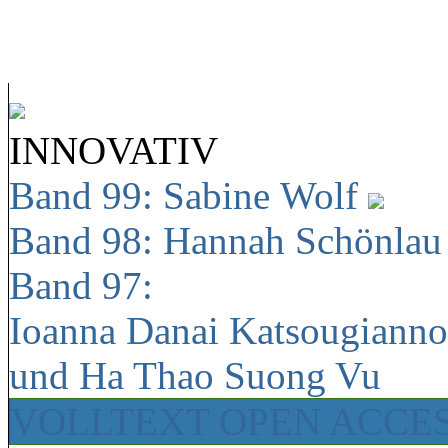
INNOVATIV
Band 99: Sabine Wolf
Band 98: Hannah Schönla
Band 97:
Ioanna Danai Katsougiann
und Ha Thao Suong Vu
VOLLTEXT OPEN ACCE