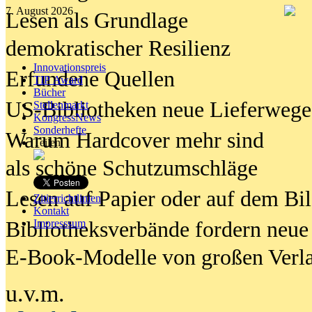
7. August 2026
Lesen als Grundlage
demokratischer Resilienz
Innovationspreis
Erfundene Quellen
TIP Award
Bücher
US-Bibliotheken neue Lieferwege
Stellenmarkt
KongressNews
Sonderhefte
Warum Hardcover mehr sind
Teilen
als schöne Schutzumschläge
Lesen auf Papier oder auf dem Bi
Zitierrichtlinien
Kontakt
Bibliotheksverbände fordern neue
Impresssum
E-Book-Modelle von großen Verl
u.v.m.