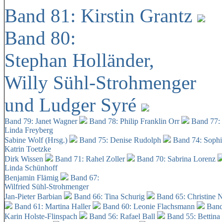
Band 81: Kirstin Grantz
Band 80:
Stephan Holländer,
Willy Sühl-Strohmenger
und Ludger Syré
Band 79: Janet Wagner
Band 78: Philip Franklin Orr
Band 77:
Linda Freyberg
Sabine Wolf (Hrsg.)
Band 75: Denise Rudolph
Band 74: Soph
Katrin Toetzke
Dirk Wissen
Band 71: Rahel Zoller
Band 70: Sabrina Lorenz
Linda Schünhoff
Benjamin Flämig
Band 67:
Wilfried Sühl-Strohmenger
Jan-Pieter Barbian
Band 66: Tina Schurig
Band 65: Christine 
Band 61: Martina Haller
Band 60:
Leonie Flachsmann
Band
Karin Holste-Flinspach
Band 56: Rafael Ball
Band 55: Bettina