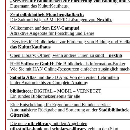
„Services für Bibliotheken zur Förderung von Bildung und Vi
angepasst
Dussmann das KulturKaufhaus.
Zentralbibliothek Mönchengladbach:
Wissenschaftskommunikati
Die Zukunft ist jetzt! Mit RFID-Lösungen von
Nexbib
.
Willkommen auf dem
ESV-Campus
!
konstruktiv!
Attraktive Angebote für Forschung und Lehre
„Services für Bibliotheken zur Förderung von Bildung und Vielfa
Mohr Siebeck übernimmt
das KulturKaufhaus
Open Library: Öffnen, wenn andere Türen zu sind! –
nexbib
und die Zeitschrift für 
H+H Software GmbH
: Die Bibliothek als Information-Broker
Wie Sie mit HAN Online-Ressourcen einfacher zugänglich mach
Francke Attempto
Sobotta Atlas
und die 3D App: Von den ersten Lehrmitteln
in der Anatomie bis zu Complete Anatomy
EBSCO Information Servic
bibliotheca
: DIGITAL – MOBIL – VERNETZT
Recherchefunktionen in
Ein rundes Bibliothekserlebnis für alle
Eine Entscheidung für Ergonomie und Kundenservice:
Automatisierte Rückgabe und Sortierung an der
Stadtbibliothek
Sorbisches Institut neu 
Gütersloh
Geschichte und kulturell
Die neue
utb elibrary
mit den Angeboten
utb-studi-e-book
und
scholars-e-library
geht an den Start