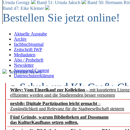
Ursula Georgy
Band 51: Ursula Jaksch
Band 50:
Hermann Rös
Band 47: Eike Kleiner
Bestellen Sie jetzt online!
Aktuelle Ausgabe
Archiv
fachbuchjournal
Zeitschrift IWP
Mediadaten
Abo / Probeheft
Newsletter
Sponsored Content
WEITERE NEWS
Datenschutzerklärung
Schule und KI: Große Ch
Wiley: Vom Einzelkauf zur Kollektion
– mit kuratierten Lizen
effizienter werden und die Studierenden besser versorgen
Voraussetzungen
nexbib: Digitale Partizipation leicht gemacht
–
Zugänglichkeit und Relevanz für die Stadtgesellschaft steigern
Erfolgreiches erstes Hal
Fünf Gründe, warum Bibliotheken auf Dussmann
Segment Research – Ausb
das KulturKaufhaus setzen sollten.