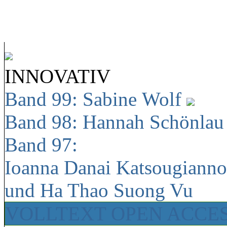
INNOVATIV
Band 99: Sabine Wolf
Band 98: Hannah Schönla
Band 97:
Ioanna Danai Katsougiann
und Ha Thao Suong Vu
VOLLTEXT OPEN ACCE