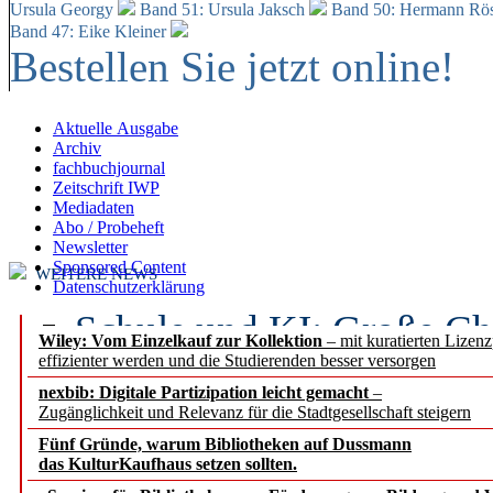
Ursula Georgy
Band 51: Ursula Jaksch
Band 50:
Hermann Rös
Band 47: Eike Kleiner
Bestellen Sie jetzt online!
Aktuelle Ausgabe
Archiv
fachbuchjournal
Zeitschrift IWP
Mediadaten
Abo / Probeheft
Newsletter
Sponsored Content
WEITERE NEWS
Datenschutzerklärung
Schule und KI: Große Ch
Wiley: Vom Einzelkauf zur Kollektion
– mit kuratierten Lizen
effizienter werden und die Studierenden besser versorgen
Voraussetzungen
nexbib: Digitale Partizipation leicht gemacht
–
Zugänglichkeit und Relevanz für die Stadtgesellschaft steigern
Erfolgreiches erstes Hal
Fünf Gründe, warum Bibliotheken auf Dussmann
Segment Research – Ausb
das KulturKaufhaus setzen sollten.