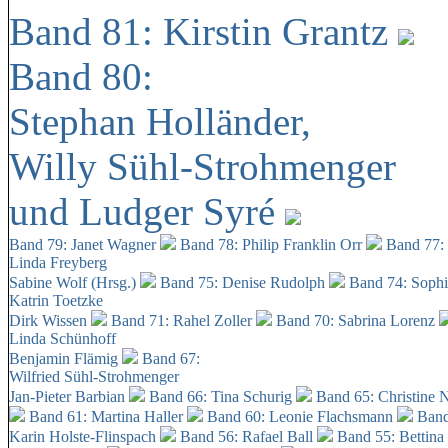
Band 81: Kirstin Grantz
Band 80:
Stephan Holländer,
Willy Sühl-Strohmenger
und Ludger Syré
Band 79: Janet Wagner
Band 78: Philip Franklin Orr
Band 77:
Linda Freyberg
Sabine Wolf (Hrsg.)
Band 75: Denise Rudolph
Band 74: Soph
Katrin Toetzke
Dirk Wissen
Band 71: Rahel Zoller
Band 70: Sabrina Lorenz
Linda Schünhoff
Benjamin Flämig
Band 67:
Wilfried Sühl-Strohmenger
Jan-Pieter Barbian
Band 66: Tina Schurig
Band 65: Christine 
Band 61: Martina Haller
Band 60:
Leonie Flachsmann
Band
Karin Holste-Flinspach
Band 56: Rafael Ball
Band 55: Bettina