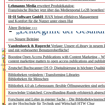
Lehmanns Media
erweitert Produktkatalog:
Künstliche Intelligenz a
Französische Bücher jetzt über das Medienportal Le2B bestellen!
besser zu verstehen
H+H Software GmbH
: HAN bringt effektives Management
und Komfort für die Nutzer unter einen Hut
„Leitbegriffe der Gesund
Ältere Beiträge »»»
des BIÖG erscheinen Ope
««« Neuere Beiträge
Vandenhoeck & Ruprecht
Verlage: Unsere eLibrary in neuem 
und mit verbesserter Benutzeroberfläche!
Aktuelles aus
Boosting Open Access Publications with Content Marketing – 
L
content marketing matters to open access publications and publish
ibrary
Zeutschel Buchscanner OS Q: Digitalisierung in höchster Qualitä
Essentials
Bibliotheken verändern | Transforming Libraries
Bibliotheken für Menschen
Bibliothek 4.0 als Lebensraum: flexible Öffnungszeiten sind gefra
Knowledge Unlatched: Crowdfunding-Runde erfolgreich abgesc
Forschung und Lehre in eigener Sache – Die Bibliothekwissensc
an der Hochschule für Technik und Wirtschaft HTW Chur