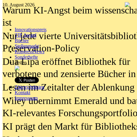
10. August 2026
Warum KI-Angst beim wissenschaft
ist
Innovationspreis
Nur jede vierte Universitätsbibliot
TIP Award
Bücher
Preservation-Policy
Stellenmarkt
KongressNews
Sonderhefte
Dua Lipa eröffnet Bibliothek für
Teilen
verbotene und zensierte Bücher in
Lesen im Zeitalter der Ablenkung
Zitierrichtlinien
Kontakt
Wiley übernimmt Emerald und ba
Impresssum
KI-relevantes Forschungsportfolio
KI prägt den Markt für Bibliothe