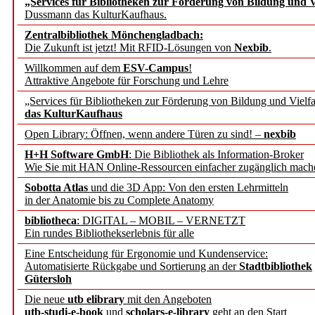
„Services für Bibliotheken zur Förderung von Bildung und Vi
angepasst
Dussmann das KulturKaufhaus.
Zentralbibliothek Mönchengladbach:
Wissenschaftskommunikati
Die Zukunft ist jetzt! Mit RFID-Lösungen von
Nexbib
.
Willkommen auf dem
ESV-Campus
!
konstruktiv!
Attraktive Angebote für Forschung und Lehre
„Services für Bibliotheken zur Förderung von Bildung und Vielfa
Mohr Siebeck übernimmt
das KulturKaufhaus
Open Library: Öffnen, wenn andere Türen zu sind! –
nexbib
und die Zeitschrift für 
H+H Software GmbH
: Die Bibliothek als Information-Broker
Wie Sie mit HAN Online-Ressourcen einfacher zugänglich mach
Francke Attempto
Sobotta Atlas
und die 3D App: Von den ersten Lehrmitteln
in der Anatomie bis zu Complete Anatomy
EBSCO Information Servic
bibliotheca
: DIGITAL – MOBIL – VERNETZT
Recherchefunktionen in
Ein rundes Bibliothekserlebnis für alle
Eine Entscheidung für Ergonomie und Kundenservice:
Automatisierte Rückgabe und Sortierung an der
Stadtbibliothek
Sorbisches Institut neu 
Gütersloh
Geschichte und kulturell
Die neue
utb elibrary
mit den Angeboten
utb-studi-e-book
und
scholars-e-library
geht an den Start