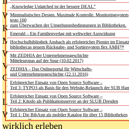
In der Ausgabe
06/2026
(August 20
„Knowledge Unlatched ist der bessere DEAL”
Was Hochschul­bibliotheken von i
Minimalistisches Design. Maximale Kontrolle. Monitoringsystem
testo 160
zum Überwachen der Umgebungsbedingungen in Bibliotheken.
Kinder in der digitalen Welt
Emerald – Ein Familienverlag mit weltweiter Auswirkung
Metadaten als Infrastruktur
Hochschulbibliothek Ansbach als erfolgreicher Pionier im Einsat
bibliothecas neuem Rückgabe- und Sortiersystem flex AMH™
Wenn Bots katalogisieren
Mit ZEDHIA der Unternehmensgeschichte
Mitteleuropas auf der Spur (10.02.2017)
Von Abschlusskleidern bis
ZEDHIA – Das Onlineportal für Wirtschafts-
und Unternehmensgeschichte (22.11.2016)
Geisterjagd-Ausrüstung in der
Erfolgreicher Einsatz von Open Source Software –
„Library of Things“ unterwegs
Teil 3: TYPO3 als Basis für den Website-Relaunch der SUB Ha
Erfolgreicher Einsatz von Open Source Software –
Lesen als Infrastrukturaufgabe
Teil 2: Kitodo als Publikationsserver an der SLUB Dresden
Erfolgreicher Einsatz von Open Source Software –
Wie Jugendliche Social Media
Teil 1: Die BibApp als mobiler Katalog für über 15 Bibliotheken
wirklich erleben