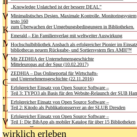
In der Ausgabe
06/2026
(August 20
„Knowledge Unlatched ist der bessere DEAL”
Was Hochschul­bibliotheken von i
Minimalistisches Design. Maximale Kontrolle. Monitoringsystem
testo 160
zum Überwachen der Umgebungsbedingungen in Bibliotheken.
Kinder in der digitalen Welt
Emerald – Ein Familienverlag mit weltweiter Auswirkung
Metadaten als Infrastruktur
Hochschulbibliothek Ansbach als erfolgreicher Pionier im Einsat
bibliothecas neuem Rückgabe- und Sortiersystem flex AMH™
Wenn Bots katalogisieren
Mit ZEDHIA der Unternehmensgeschichte
Mitteleuropas auf der Spur (10.02.2017)
Von Abschlusskleidern bis
ZEDHIA – Das Onlineportal für Wirtschafts-
und Unternehmensgeschichte (22.11.2016)
Geisterjagd-Ausrüstung in der
Erfolgreicher Einsatz von Open Source Software –
„Library of Things“ unterwegs
Teil 3: TYPO3 als Basis für den Website-Relaunch der SUB Ha
Erfolgreicher Einsatz von Open Source Software –
Lesen als Infrastrukturaufgabe
Teil 2: Kitodo als Publikationsserver an der SLUB Dresden
Erfolgreicher Einsatz von Open Source Software –
Wie Jugendliche Social Media
Teil 1: Die BibApp als mobiler Katalog für über 15 Bibliotheken
wirklich erleben