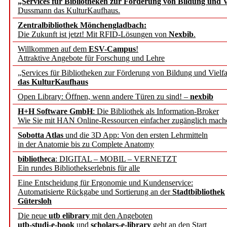
„Services für Bibliotheken zur Förderung von Bildung und Vi
angepasst
Dussmann das KulturKaufhaus.
Zentralbibliothek Mönchengladbach:
Wissenschaftskommunikati
Die Zukunft ist jetzt! Mit RFID-Lösungen von
Nexbib
.
Willkommen auf dem
ESV-Campus
!
konstruktiv!
Attraktive Angebote für Forschung und Lehre
„Services für Bibliotheken zur Förderung von Bildung und Vielfa
Mohr Siebeck übernimmt
das KulturKaufhaus
Open Library: Öffnen, wenn andere Türen zu sind! –
nexbib
und die Zeitschrift für 
H+H Software GmbH
: Die Bibliothek als Information-Broker
Wie Sie mit HAN Online-Ressourcen einfacher zugänglich mach
Francke Attempto
Sobotta Atlas
und die 3D App: Von den ersten Lehrmitteln
in der Anatomie bis zu Complete Anatomy
EBSCO Information Servic
bibliotheca
: DIGITAL – MOBIL – VERNETZT
Recherchefunktionen in
Ein rundes Bibliothekserlebnis für alle
Eine Entscheidung für Ergonomie und Kundenservice:
Automatisierte Rückgabe und Sortierung an der
Stadtbibliothek
Sorbisches Institut neu 
Gütersloh
Geschichte und kulturell
Die neue
utb elibrary
mit den Angeboten
utb-studi-e-book
und
scholars-e-library
geht an den Start