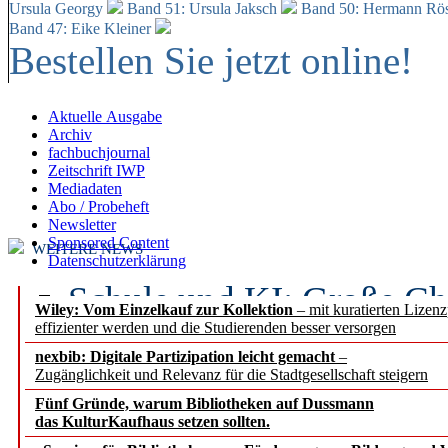
Ursula Georgy
Band 51: Ursula Jaksch
Band 50:
Hermann Rös
Band 47: Eike Kleiner
Bestellen Sie jetzt online!
Aktuelle Ausgabe
Archiv
fachbuchjournal
Zeitschrift IWP
Mediadaten
Abo / Probeheft
Newsletter
Sponsored Content
WEITERE NEWS
Datenschutzerklärung
Schule und KI: Große Ch
Wiley: Vom Einzelkauf zur Kollektion
– mit kuratierten Lizen
effizienter werden und die Studierenden besser versorgen
Voraussetzungen
nexbib: Digitale Partizipation leicht gemacht
–
Zugänglichkeit und Relevanz für die Stadtgesellschaft steigern
Erfolgreiches erstes Hal
Fünf Gründe, warum Bibliotheken auf Dussmann
Segment Research – Ausb
das KulturKaufhaus setzen sollten.