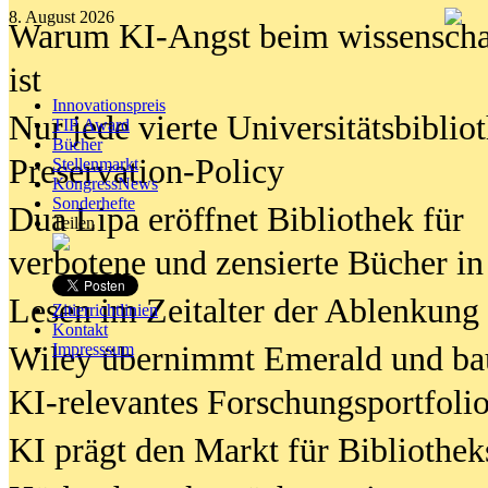
8. August 2026
Warum KI-Angst beim wissenschaft
ist
Innovationspreis
Nur jede vierte Universitätsbibliot
TIP Award
Bücher
Preservation-Policy
Stellenmarkt
KongressNews
Sonderhefte
Dua Lipa eröffnet Bibliothek für
Teilen
verbotene und zensierte Bücher in
Lesen im Zeitalter der Ablenkung
Zitierrichtlinien
Kontakt
Wiley übernimmt Emerald und ba
Impresssum
KI-relevantes Forschungsportfolio
KI prägt den Markt für Bibliothe