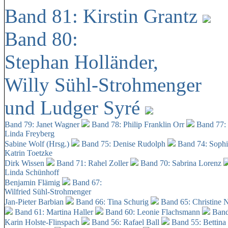
Band 81: Kirstin Grantz
Band 80:
Stephan Holländer,
Willy Sühl-Strohmenger
und Ludger Syré
Band 79: Janet Wagner
Band 78: Philip Franklin Orr
Band 77:
Linda Freyberg
Sabine Wolf (Hrsg.)
Band 75: Denise Rudolph
Band 74: Soph
Katrin Toetzke
Dirk Wissen
Band 71: Rahel Zoller
Band 70: Sabrina Lorenz
Linda Schünhoff
Benjamin Flämig
Band 67:
Wilfried Sühl-Strohmenger
Jan-Pieter Barbian
Band 66: Tina Schurig
Band 65: Christine 
Band 61: Martina Haller
Band 60:
Leonie Flachsmann
Band
Karin Holste-Flinspach
Band 56: Rafael Ball
Band 55: Bettina