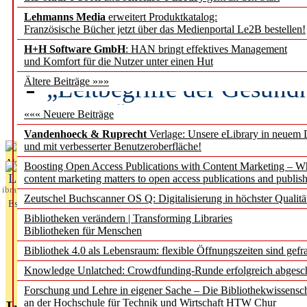
Lehmanns Media
erweitert Produktkatalog:
Künstliche Intelligenz a
Französische Bücher jetzt über das Medienportal Le2B bestellen!
besser zu verstehen
H+H Software GmbH
: HAN bringt effektives Management
und Komfort für die Nutzer unter einen Hut
„Leitbegriffe der Gesund
Ältere Beiträge »»»
des BIÖG erscheinen Ope
««« Neuere Beiträge
Vandenhoeck & Ruprecht
Verlage: Unsere eLibrary in neuem 
und mit verbesserter Benutzeroberfläche!
Aktuelles aus
Boosting Open Access Publications with Content Marketing – 
L
content marketing matters to open access publications and publish
ibrary
Zeutschel Buchscanner OS Q: Digitalisierung in höchster Qualitä
Essentials
Bibliotheken verändern | Transforming Libraries
Bibliotheken für Menschen
Bibliothek 4.0 als Lebensraum: flexible Öffnungszeiten sind gefra
Knowledge Unlatched: Crowdfunding-Runde erfolgreich abgesc
Forschung und Lehre in eigener Sache – Die Bibliothekwissensc
an der Hochschule für Technik und Wirtschaft HTW Chur