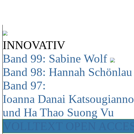
INNOVATIV
Band 99: Sabine Wolf
Band 98: Hannah Schönla
Band 97:
Ioanna Danai Katsougiann
und Ha Thao Suong Vu
VOLLTEXT OPEN ACCE