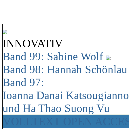
INNOVATIV
Band 99: Sabine Wolf
Band 98: Hannah Schönla
Band 97:
Ioanna Danai Katsougiann
und Ha Thao Suong Vu
VOLLTEXT OPEN ACCE