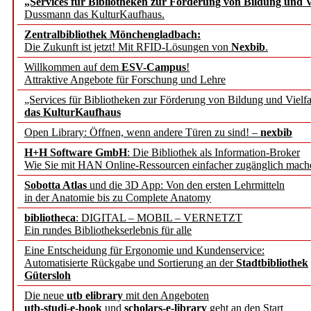
„Services für Bibliotheken zur Förderung von Bildung und Vi
angepasst
Dussmann das KulturKaufhaus.
Zentralbibliothek Mönchengladbach:
Wissenschaftskommunikati
Die Zukunft ist jetzt! Mit RFID-Lösungen von
Nexbib
.
Willkommen auf dem
ESV-Campus
!
konstruktiv!
Attraktive Angebote für Forschung und Lehre
„Services für Bibliotheken zur Förderung von Bildung und Vielfa
Mohr Siebeck übernimmt
das KulturKaufhaus
Open Library: Öffnen, wenn andere Türen zu sind! –
nexbib
und die Zeitschrift für 
H+H Software GmbH
: Die Bibliothek als Information-Broker
Wie Sie mit HAN Online-Ressourcen einfacher zugänglich mach
Francke Attempto
Sobotta Atlas
und die 3D App: Von den ersten Lehrmitteln
in der Anatomie bis zu Complete Anatomy
EBSCO Information Servic
bibliotheca
: DIGITAL – MOBIL – VERNETZT
Recherchefunktionen in
Ein rundes Bibliothekserlebnis für alle
Eine Entscheidung für Ergonomie und Kundenservice:
Automatisierte Rückgabe und Sortierung an der
Stadtbibliothek
Sorbisches Institut neu 
Gütersloh
Geschichte und kulturell
Die neue
utb elibrary
mit den Angeboten
utb-studi-e-book
und
scholars-e-library
geht an den Start