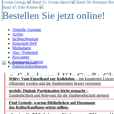
Ursula Georgy
Band 51: Ursula Jaksch
Band 50:
Hermann Rös
Band 47: Eike Kleiner
Bestellen Sie jetzt online!
Aktuelle Ausgabe
Archiv
fachbuchjournal
Zeitschrift IWP
Mediadaten
Abo / Probeheft
Newsletter
Sponsored Content
WEITERE NEWS
Datenschutzerklärung
Schule und KI: Große Ch
Wiley: Vom Einzelkauf zur Kollektion
– mit kuratierten Lizen
effizienter werden und die Studierenden besser versorgen
Voraussetzungen
nexbib: Digitale Partizipation leicht gemacht
–
Zugänglichkeit und Relevanz für die Stadtgesellschaft steigern
Erfolgreiches erstes Hal
Fünf Gründe, warum Bibliotheken auf Dussmann
Segment Research – Ausb
das KulturKaufhaus setzen sollten.