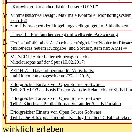
In der Ausgabe
06/2026
(August 20
„Knowledge Unlatched ist der bessere DEAL”
Was Hochschul­bibliotheken von i
Minimalistisches Design. Maximale Kontrolle. Monitoringsystem
testo 160
zum Überwachen der Umgebungsbedingungen in Bibliotheken.
Kinder in der digitalen Welt
Emerald – Ein Familienverlag mit weltweiter Auswirkung
Metadaten als Infrastruktur
Hochschulbibliothek Ansbach als erfolgreicher Pionier im Einsat
bibliothecas neuem Rückgabe- und Sortiersystem flex AMH™
Wenn Bots katalogisieren
Mit ZEDHIA der Unternehmensgeschichte
Mitteleuropas auf der Spur (10.02.2017)
Von Abschlusskleidern bis
ZEDHIA – Das Onlineportal für Wirtschafts-
und Unternehmensgeschichte (22.11.2016)
Geisterjagd-Ausrüstung in der
Erfolgreicher Einsatz von Open Source Software –
„Library of Things“ unterwegs
Teil 3: TYPO3 als Basis für den Website-Relaunch der SUB Ha
Erfolgreicher Einsatz von Open Source Software –
Lesen als Infrastrukturaufgabe
Teil 2: Kitodo als Publikationsserver an der SLUB Dresden
Erfolgreicher Einsatz von Open Source Software –
Wie Jugendliche Social Media
Teil 1: Die BibApp als mobiler Katalog für über 15 Bibliotheken
wirklich erleben