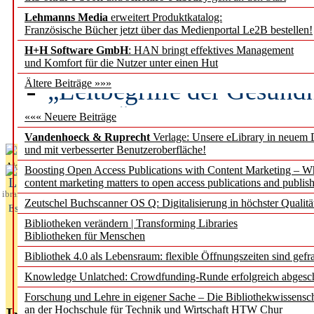
Lehmanns Media
erweitert Produktkatalog:
Künstliche Intelligenz a
Französische Bücher jetzt über das Medienportal Le2B bestellen!
besser zu verstehen
H+H Software GmbH
: HAN bringt effektives Management
und Komfort für die Nutzer unter einen Hut
„Leitbegriffe der Gesund
Ältere Beiträge »»»
des BIÖG erscheinen Ope
««« Neuere Beiträge
Vandenhoeck & Ruprecht
Verlage: Unsere eLibrary in neuem 
und mit verbesserter Benutzeroberfläche!
Aktuelles aus
Boosting Open Access Publications with Content Marketing – 
L
content marketing matters to open access publications and publish
ibrary
Zeutschel Buchscanner OS Q: Digitalisierung in höchster Qualitä
Essentials
Bibliotheken verändern | Transforming Libraries
Bibliotheken für Menschen
Bibliothek 4.0 als Lebensraum: flexible Öffnungszeiten sind gefra
Knowledge Unlatched: Crowdfunding-Runde erfolgreich abgesc
Forschung und Lehre in eigener Sache – Die Bibliothekwissensc
an der Hochschule für Technik und Wirtschaft HTW Chur