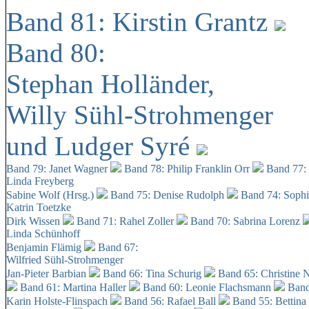
Band 81: Kirstin Grantz
Band 80:
Stephan Holländer,
Willy Sühl-Strohmenger
und Ludger Syré
Band 79: Janet Wagner
Band 78: Philip Franklin Orr
Band 77:
Linda Freyberg
Sabine Wolf (Hrsg.)
Band 75: Denise Rudolph
Band 74: Soph
Katrin Toetzke
Dirk Wissen
Band 71: Rahel Zoller
Band 70: Sabrina Lorenz
Linda Schünhoff
Benjamin Flämig
Band 67:
Wilfried Sühl-Strohmenger
Jan-Pieter Barbian
Band 66: Tina Schurig
Band 65: Christine 
Band 61: Martina Haller
Band 60:
Leonie Flachsmann
Band
Karin Holste-Flinspach
Band 56: Rafael Ball
Band 55: Bettina