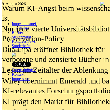
9. August 2026
Warum KI-Angst beim wissenschaft
ist
Innovationspreis
Nur jede vierte Universitätsbibliot
TIP Award
Bücher
Preservation-Policy
Stellenmarkt
KongressNews
Sonderhefte
Dua Lipa eröffnet Bibliothek für
Teilen
verbotene und zensierte Bücher in
Lesen im Zeitalter der Ablenkung
Zitierrichtlinien
Kontakt
Wiley übernimmt Emerald und ba
Impresssum
KI-relevantes Forschungsportfolio
KI prägt den Markt für Bibliothe