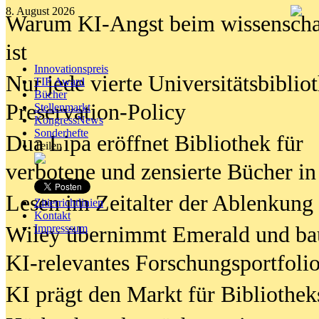
8. August 2026
Warum KI-Angst beim wissenschaft
ist
Innovationspreis
Nur jede vierte Universitätsbibliot
TIP Award
Bücher
Preservation-Policy
Stellenmarkt
KongressNews
Sonderhefte
Dua Lipa eröffnet Bibliothek für
Teilen
verbotene und zensierte Bücher in
Lesen im Zeitalter der Ablenkung
Zitierrichtlinien
Kontakt
Wiley übernimmt Emerald und ba
Impresssum
KI-relevantes Forschungsportfolio
KI prägt den Markt für Bibliothe