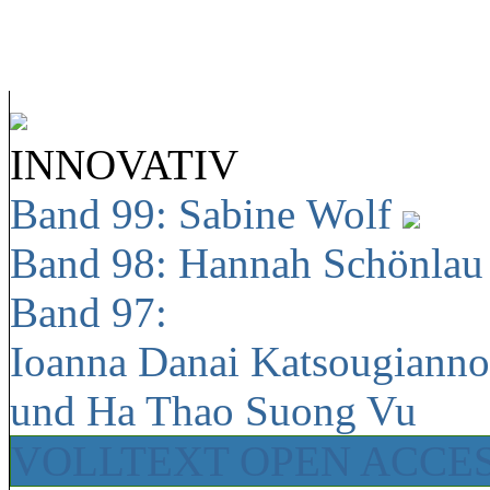
INNOVATIV
Band 99: Sabine Wolf
Band 98: Hannah Schönla
Band 97:
Ioanna Danai Katsougiann
und Ha Thao Suong Vu
VOLLTEXT OPEN ACCE