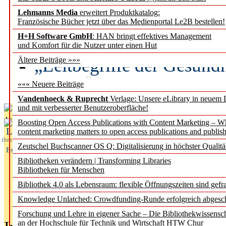
Lehmanns Media
erweitert Produktkatalog:
Künstliche Intelligenz a
Französische Bücher jetzt über das Medienportal Le2B bestellen!
besser zu verstehen
H+H Software GmbH
: HAN bringt effektives Management
und Komfort für die Nutzer unter einen Hut
„Leitbegriffe der Gesund
Ältere Beiträge »»»
des BIÖG erscheinen Ope
««« Neuere Beiträge
Vandenhoeck & Ruprecht
Verlage: Unsere eLibrary in neuem 
und mit verbesserter Benutzeroberfläche!
Aktuelles aus
Boosting Open Access Publications with Content Marketing – 
L
content marketing matters to open access publications and publish
ibrary
Zeutschel Buchscanner OS Q: Digitalisierung in höchster Qualitä
Essentials
Bibliotheken verändern | Transforming Libraries
Bibliotheken für Menschen
Bibliothek 4.0 als Lebensraum: flexible Öffnungszeiten sind gefra
Knowledge Unlatched: Crowdfunding-Runde erfolgreich abgesc
Forschung und Lehre in eigener Sache – Die Bibliothekwissensc
an der Hochschule für Technik und Wirtschaft HTW Chur