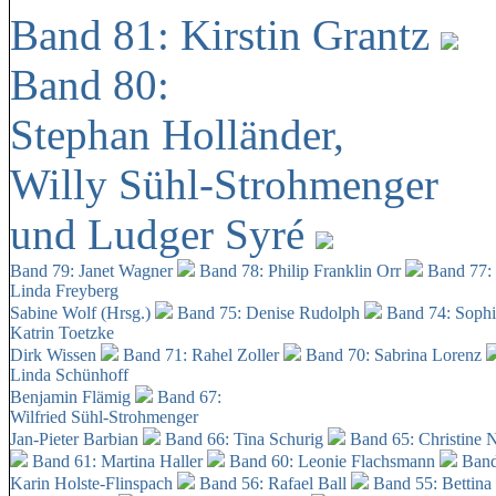
Band 81: Kirstin Grantz
Band 80:
Stephan Holländer,
Willy Sühl-Strohmenger
und Ludger Syré
Band 79: Janet Wagner
Band 78: Philip Franklin Orr
Band 77:
Linda Freyberg
Sabine Wolf (Hrsg.)
Band 75: Denise Rudolph
Band 74: Soph
Katrin Toetzke
Dirk Wissen
Band 71: Rahel Zoller
Band 70: Sabrina Lorenz
Linda Schünhoff
Benjamin Flämig
Band 67:
Wilfried Sühl-Strohmenger
Jan-Pieter Barbian
Band 66: Tina Schurig
Band 65: Christine 
Band 61: Martina Haller
Band 60:
Leonie Flachsmann
Band
Karin Holste-Flinspach
Band 56: Rafael Ball
Band 55: Bettina