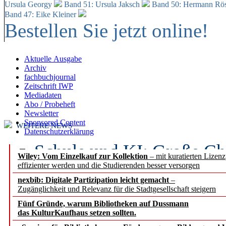
Ursula Georgy
Band 51: Ursula Jaksch
Band 50:
Hermann Rös
Band 47: Eike Kleiner
Bestellen Sie jetzt online!
Aktuelle Ausgabe
Archiv
fachbuchjournal
Zeitschrift IWP
Mediadaten
Abo / Probeheft
Newsletter
Sponsored Content
WEITERE NEWS
Datenschutzerklärung
Schule und KI: Große Ch
Wiley: Vom Einzelkauf zur Kollektion
– mit kuratierten Lizen
effizienter werden und die Studierenden besser versorgen
Voraussetzungen
nexbib: Digitale Partizipation leicht gemacht
–
Zugänglichkeit und Relevanz für die Stadtgesellschaft steigern
Erfolgreiches erstes Hal
Fünf Gründe, warum Bibliotheken auf Dussmann
Segment Research – Ausb
das KulturKaufhaus setzen sollten.