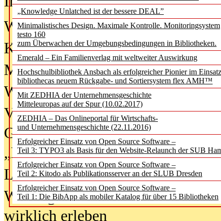
In der Ausgabe
06/2026
(August 20
„Knowledge Unlatched ist der bessere DEAL”
Was Hochschul­bibliotheken von i
Minimalistisches Design. Maximale Kontrolle. Monitoringsystem
testo 160
zum Überwachen der Umgebungsbedingungen in Bibliotheken.
Kinder in der digitalen Welt
Emerald – Ein Familienverlag mit weltweiter Auswirkung
Metadaten als Infrastruktur
Hochschulbibliothek Ansbach als erfolgreicher Pionier im Einsat
bibliothecas neuem Rückgabe- und Sortiersystem flex AMH™
Wenn Bots katalogisieren
Mit ZEDHIA der Unternehmensgeschichte
Mitteleuropas auf der Spur (10.02.2017)
Von Abschlusskleidern bis
ZEDHIA – Das Onlineportal für Wirtschafts-
und Unternehmensgeschichte (22.11.2016)
Geisterjagd-Ausrüstung in der
Erfolgreicher Einsatz von Open Source Software –
„Library of Things“ unterwegs
Teil 3: TYPO3 als Basis für den Website-Relaunch der SUB Ha
Erfolgreicher Einsatz von Open Source Software –
Lesen als Infrastrukturaufgabe
Teil 2: Kitodo als Publikationsserver an der SLUB Dresden
Erfolgreicher Einsatz von Open Source Software –
Wie Jugendliche Social Media
Teil 1: Die BibApp als mobiler Katalog für über 15 Bibliotheken
wirklich erleben