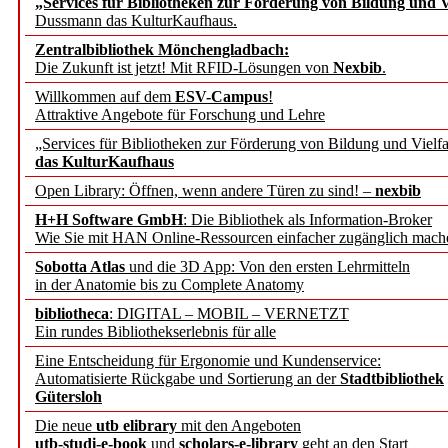
„Services für Bibliotheken zur Förderung von Bildung und Vi
angepasst
Dussmann das KulturKaufhaus.
Zentralbibliothek Mönchengladbach:
Wissenschaftskommunikati
Die Zukunft ist jetzt! Mit RFID-Lösungen von
Nexbib
.
Willkommen auf dem
ESV-Campus
!
konstruktiv!
Attraktive Angebote für Forschung und Lehre
„Services für Bibliotheken zur Förderung von Bildung und Vielfa
Mohr Siebeck übernimmt
das KulturKaufhaus
Open Library: Öffnen, wenn andere Türen zu sind! –
nexbib
und die Zeitschrift für 
H+H Software GmbH
: Die Bibliothek als Information-Broker
Wie Sie mit HAN Online-Ressourcen einfacher zugänglich mach
Francke Attempto
Sobotta Atlas
und die 3D App: Von den ersten Lehrmitteln
in der Anatomie bis zu Complete Anatomy
EBSCO Information Servic
bibliotheca
: DIGITAL – MOBIL – VERNETZT
Recherchefunktionen in
Ein rundes Bibliothekserlebnis für alle
Eine Entscheidung für Ergonomie und Kundenservice:
Automatisierte Rückgabe und Sortierung an der
Stadtbibliothek
Sorbisches Institut neu 
Gütersloh
Geschichte und kulturell
Die neue
utb elibrary
mit den Angeboten
utb-studi-e-book
und
scholars-e-library
geht an den Start