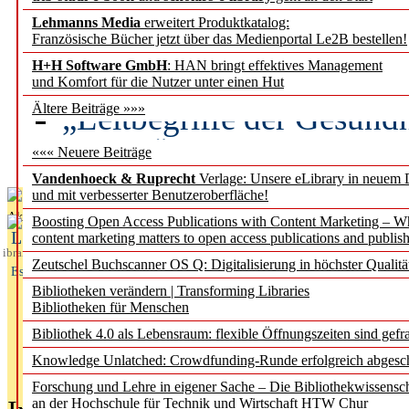
Lehmanns Media
erweitert Produktkatalog:
Künstliche Intelligenz a
Französische Bücher jetzt über das Medienportal Le2B bestellen!
besser zu verstehen
H+H Software GmbH
: HAN bringt effektives Management
und Komfort für die Nutzer unter einen Hut
„Leitbegriffe der Gesund
Ältere Beiträge »»»
des BIÖG erscheinen Ope
««« Neuere Beiträge
Vandenhoeck & Ruprecht
Verlage: Unsere eLibrary in neuem 
und mit verbesserter Benutzeroberfläche!
Aktuelles aus
Boosting Open Access Publications with Content Marketing – 
L
content marketing matters to open access publications and publish
ibrary
Zeutschel Buchscanner OS Q: Digitalisierung in höchster Qualitä
Essentials
Bibliotheken verändern | Transforming Libraries
Bibliotheken für Menschen
Bibliothek 4.0 als Lebensraum: flexible Öffnungszeiten sind gefra
Knowledge Unlatched: Crowdfunding-Runde erfolgreich abgesc
Forschung und Lehre in eigener Sache – Die Bibliothekwissensc
an der Hochschule für Technik und Wirtschaft HTW Chur