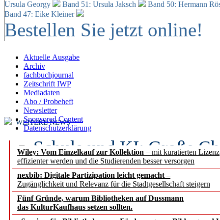
Ursula Georgy
Band 51: Ursula Jaksch
Band 50:
Hermann Rös
Band 47: Eike Kleiner
Bestellen Sie jetzt online!
Aktuelle Ausgabe
Archiv
fachbuchjournal
Zeitschrift IWP
Mediadaten
Abo / Probeheft
Newsletter
Sponsored Content
WEITERE NEWS
Datenschutzerklärung
Schule und KI: Große Ch
Wiley: Vom Einzelkauf zur Kollektion
– mit kuratierten Lizen
effizienter werden und die Studierenden besser versorgen
Voraussetzungen
nexbib: Digitale Partizipation leicht gemacht
–
Zugänglichkeit und Relevanz für die Stadtgesellschaft steigern
Erfolgreiches erstes Hal
Fünf Gründe, warum Bibliotheken auf Dussmann
Segment Research – Ausb
das KulturKaufhaus setzen sollten.