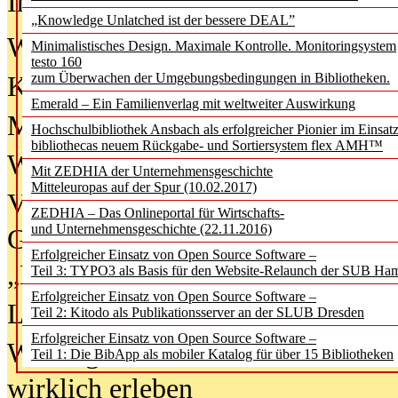
In der Ausgabe
06/2026
(August 20
„Knowledge Unlatched ist der bessere DEAL”
Was Hochschul­bibliotheken von i
Minimalistisches Design. Maximale Kontrolle. Monitoringsystem
testo 160
zum Überwachen der Umgebungsbedingungen in Bibliotheken.
Kinder in der digitalen Welt
Emerald – Ein Familienverlag mit weltweiter Auswirkung
Metadaten als Infrastruktur
Hochschulbibliothek Ansbach als erfolgreicher Pionier im Einsat
bibliothecas neuem Rückgabe- und Sortiersystem flex AMH™
Wenn Bots katalogisieren
Mit ZEDHIA der Unternehmensgeschichte
Mitteleuropas auf der Spur (10.02.2017)
Von Abschlusskleidern bis
ZEDHIA – Das Onlineportal für Wirtschafts-
und Unternehmensgeschichte (22.11.2016)
Geisterjagd-Ausrüstung in der
Erfolgreicher Einsatz von Open Source Software –
„Library of Things“ unterwegs
Teil 3: TYPO3 als Basis für den Website-Relaunch der SUB Ha
Erfolgreicher Einsatz von Open Source Software –
Lesen als Infrastrukturaufgabe
Teil 2: Kitodo als Publikationsserver an der SLUB Dresden
Erfolgreicher Einsatz von Open Source Software –
Wie Jugendliche Social Media
Teil 1: Die BibApp als mobiler Katalog für über 15 Bibliotheken
wirklich erleben