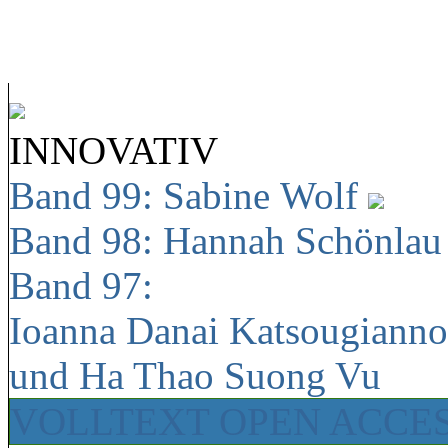
INNOVATIV
Band 99: Sabine Wolf
Band 98: Hannah Schönla
Band 97:
Ioanna Danai Katsougiann
und Ha Thao Suong Vu
VOLLTEXT OPEN ACCE