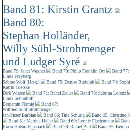
Band 81: Kirstin Grantz
Band 80:
Stephan Holländer,
Willy Sühl-Strohmenger
und Ludger Syré
Band 79: Janet Wagner
Band 78: Philip Franklin Orr
Band 77:
Linda Freyberg
Sabine Wolf (Hrsg.)
Band 75: Denise Rudolph
Band 74: Soph
Katrin Toetzke
Dirk Wissen
Band 71: Rahel Zoller
Band 70: Sabrina Lorenz
Linda Schünhoff
Benjamin Flämig
Band 67:
Wilfried Sühl-Strohmenger
Jan-Pieter Barbian
Band 66: Tina Schurig
Band 65: Christine 
Band 61: Martina Haller
Band 60:
Leonie Flachsmann
Band
Karin Holste-Flinspach
Band 56: Rafael Ball
Band 55: Bettina