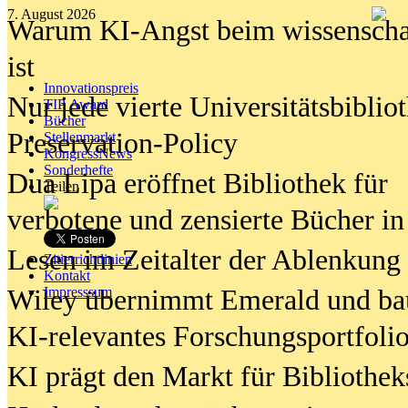
7. August 2026
Warum KI-Angst beim wissenschaft
ist
Innovationspreis
Nur jede vierte Universitätsbibliot
TIP Award
Bücher
Preservation-Policy
Stellenmarkt
KongressNews
Sonderhefte
Dua Lipa eröffnet Bibliothek für
Teilen
verbotene und zensierte Bücher in
Lesen im Zeitalter der Ablenkung
Zitierrichtlinien
Kontakt
Wiley übernimmt Emerald und ba
Impresssum
KI-relevantes Forschungsportfolio
KI prägt den Markt für Bibliothe