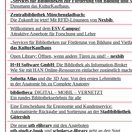
„Services für Bibliotheken zur Förderung von Bildung und Vi
angepasst
Dussmann das KulturKaufhaus.
Zentralbibliothek Mönchengladbach:
Wissenschaftskommunikati
Die Zukunft ist jetzt! Mit RFID-Lösungen von
Nexbib
.
Willkommen auf dem
ESV-Campus
!
konstruktiv!
Attraktive Angebote für Forschung und Lehre
„Services für Bibliotheken zur Förderung von Bildung und Vielfa
Mohr Siebeck übernimmt
das KulturKaufhaus
Open Library: Öffnen, wenn andere Türen zu sind! –
nexbib
und die Zeitschrift für 
H+H Software GmbH
: Die Bibliothek als Information-Broker
Wie Sie mit HAN Online-Ressourcen einfacher zugänglich mach
Francke Attempto
Sobotta Atlas
und die 3D App: Von den ersten Lehrmitteln
in der Anatomie bis zu Complete Anatomy
EBSCO Information Servic
bibliotheca
: DIGITAL – MOBIL – VERNETZT
Recherchefunktionen in
Ein rundes Bibliothekserlebnis für alle
Eine Entscheidung für Ergonomie und Kundenservice:
Automatisierte Rückgabe und Sortierung an der
Stadtbibliothek
Sorbisches Institut neu 
Gütersloh
Geschichte und kulturell
Die neue
utb elibrary
mit den Angeboten
utb-studi-e-book
und
scholars-e-library
geht an den Start