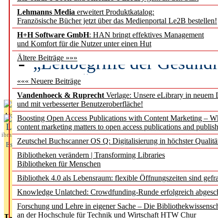
Lehmanns Media
erweitert Produktkatalog:
Künstliche Intelligenz a
Französische Bücher jetzt über das Medienportal Le2B bestellen!
besser zu verstehen
H+H Software GmbH
: HAN bringt effektives Management
und Komfort für die Nutzer unter einen Hut
„Leitbegriffe der Gesund
Ältere Beiträge »»»
des BIÖG erscheinen Ope
««« Neuere Beiträge
Vandenhoeck & Ruprecht
Verlage: Unsere eLibrary in neuem 
und mit verbesserter Benutzeroberfläche!
Aktuelles aus
Boosting Open Access Publications with Content Marketing – 
L
content marketing matters to open access publications and publish
ibrary
Zeutschel Buchscanner OS Q: Digitalisierung in höchster Qualitä
Essentials
Bibliotheken verändern | Transforming Libraries
Bibliotheken für Menschen
Bibliothek 4.0 als Lebensraum: flexible Öffnungszeiten sind gefra
Knowledge Unlatched: Crowdfunding-Runde erfolgreich abgesc
Forschung und Lehre in eigener Sache – Die Bibliothekwissensc
an der Hochschule für Technik und Wirtschaft HTW Chur