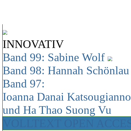
INNOVATIV
Band 99: Sabine Wolf
Band 98: Hannah Schönla
Band 97:
Ioanna Danai Katsougiann
und Ha Thao Suong Vu
VOLLTEXT OPEN ACCE