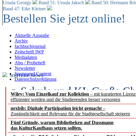
Ursula Georgy
Band 51: Ursula Jaksch
Band 50:
Hermann Rös
Band 47: Eike Kleiner
Bestellen Sie jetzt online!
Aktuelle Ausgabe
Archiv
fachbuchjournal
Zeitschrift IWP
Mediadaten
Abo / Probeheft
Newsletter
Sponsored Content
WEITERE NEWS
Datenschutzerklärung
Schule und KI: Große Ch
Wiley: Vom Einzelkauf zur Kollektion
– mit kuratierten Lizen
effizienter werden und die Studierenden besser versorgen
Voraussetzungen
nexbib: Digitale Partizipation leicht gemacht
–
Zugänglichkeit und Relevanz für die Stadtgesellschaft steigern
Erfolgreiches erstes Hal
Fünf Gründe, warum Bibliotheken auf Dussmann
Segment Research – Ausb
das KulturKaufhaus setzen sollten.