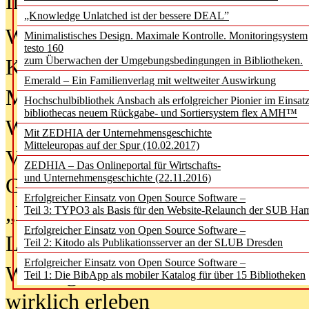
In der Ausgabe
06/2026
(August 20
„Knowledge Unlatched ist der bessere DEAL”
Was Hochschul­bibliotheken von i
Minimalistisches Design. Maximale Kontrolle. Monitoringsystem
testo 160
zum Überwachen der Umgebungsbedingungen in Bibliotheken.
Kinder in der digitalen Welt
Emerald – Ein Familienverlag mit weltweiter Auswirkung
Metadaten als Infrastruktur
Hochschulbibliothek Ansbach als erfolgreicher Pionier im Einsat
bibliothecas neuem Rückgabe- und Sortiersystem flex AMH™
Wenn Bots katalogisieren
Mit ZEDHIA der Unternehmensgeschichte
Mitteleuropas auf der Spur (10.02.2017)
Von Abschlusskleidern bis
ZEDHIA – Das Onlineportal für Wirtschafts-
und Unternehmensgeschichte (22.11.2016)
Geisterjagd-Ausrüstung in der
Erfolgreicher Einsatz von Open Source Software –
„Library of Things“ unterwegs
Teil 3: TYPO3 als Basis für den Website-Relaunch der SUB Ha
Erfolgreicher Einsatz von Open Source Software –
Lesen als Infrastrukturaufgabe
Teil 2: Kitodo als Publikationsserver an der SLUB Dresden
Erfolgreicher Einsatz von Open Source Software –
Wie Jugendliche Social Media
Teil 1: Die BibApp als mobiler Katalog für über 15 Bibliotheken
wirklich erleben