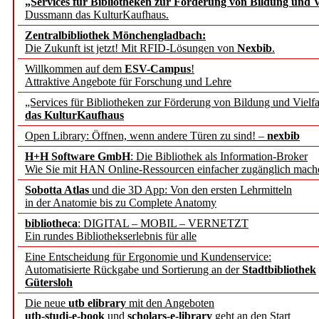
„Services für Bibliotheken zur Förderung von Bildung und Vi
angepasst
Dussmann das KulturKaufhaus.
Zentralbibliothek Mönchengladbach:
Wissenschaftskommunikati
Die Zukunft ist jetzt! Mit RFID-Lösungen von
Nexbib
.
Willkommen auf dem
ESV-Campus
!
konstruktiv!
Attraktive Angebote für Forschung und Lehre
„Services für Bibliotheken zur Förderung von Bildung und Vielfa
Mohr Siebeck übernimmt
das KulturKaufhaus
Open Library: Öffnen, wenn andere Türen zu sind! –
nexbib
und die Zeitschrift für 
H+H Software GmbH
: Die Bibliothek als Information-Broker
Wie Sie mit HAN Online-Ressourcen einfacher zugänglich mach
Francke Attempto
Sobotta Atlas
und die 3D App: Von den ersten Lehrmitteln
in der Anatomie bis zu Complete Anatomy
EBSCO Information Servic
bibliotheca
: DIGITAL – MOBIL – VERNETZT
Recherchefunktionen in
Ein rundes Bibliothekserlebnis für alle
Eine Entscheidung für Ergonomie und Kundenservice:
Automatisierte Rückgabe und Sortierung an der
Stadtbibliothek
Sorbisches Institut neu 
Gütersloh
Geschichte und kulturell
Die neue
utb elibrary
mit den Angeboten
utb-studi-e-book
und
scholars-e-library
geht an den Start