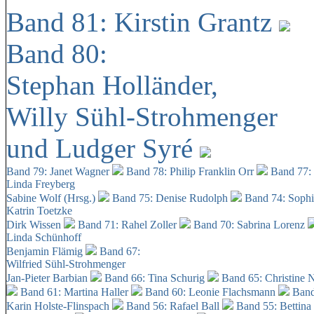
Band 81: Kirstin Grantz
Band 80:
Stephan Holländer,
Willy Sühl-Strohmenger
und Ludger Syré
Band 79: Janet Wagner
Band 78: Philip Franklin Orr
Band 77:
Linda Freyberg
Sabine Wolf (Hrsg.)
Band 75: Denise Rudolph
Band 74: Soph
Katrin Toetzke
Dirk Wissen
Band 71: Rahel Zoller
Band 70: Sabrina Lorenz
Linda Schünhoff
Benjamin Flämig
Band 67:
Wilfried Sühl-Strohmenger
Jan-Pieter Barbian
Band 66: Tina Schurig
Band 65: Christine 
Band 61: Martina Haller
Band 60:
Leonie Flachsmann
Band
Karin Holste-Flinspach
Band 56: Rafael Ball
Band 55: Bettina