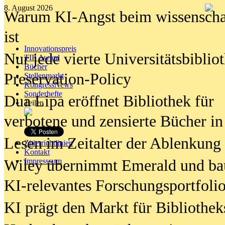
8. August 2026
Warum KI-Angst beim wissenschaft
ist
Innovationspreis
Nur jede vierte Universitätsbibliot
TIP Award
Bücher
Preservation-Policy
Stellenmarkt
KongressNews
Sonderhefte
Dua Lipa eröffnet Bibliothek für
Teilen
verbotene und zensierte Bücher in
Lesen im Zeitalter der Ablenkung
Zitierrichtlinien
Kontakt
Wiley übernimmt Emerald und ba
Impresssum
KI-relevantes Forschungsportfolio
KI prägt den Markt für Bibliothe