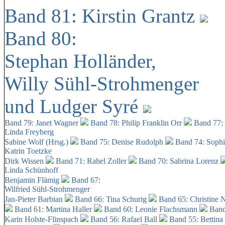
Band 81: Kirstin Grantz
Band 80:
Stephan Holländer,
Willy Sühl-Strohmenger
und Ludger Syré
Band 79: Janet Wagner
Band 78: Philip Franklin Orr
Band 77:
Linda Freyberg
Sabine Wolf (Hrsg.)
Band 75: Denise Rudolph
Band 74: Soph
Katrin Toetzke
Dirk Wissen
Band 71: Rahel Zoller
Band 70: Sabrina Lorenz
Linda Schünhoff
Benjamin Flämig
Band 67:
Wilfried Sühl-Strohmenger
Jan-Pieter Barbian
Band 66: Tina Schurig
Band 65: Christine 
Band 61: Martina Haller
Band 60:
Leonie Flachsmann
Band
Karin Holste-Flinspach
Band 56: Rafael Ball
Band 55: Bettina