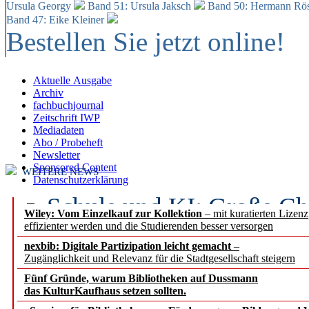
Ursula Georgy
Band 51: Ursula Jaksch
Band 50:
Hermann Rös
Band 47: Eike Kleiner
Bestellen Sie jetzt online!
Aktuelle Ausgabe
Archiv
fachbuchjournal
Zeitschrift IWP
Mediadaten
Abo / Probeheft
Newsletter
Sponsored Content
WEITERE NEWS
Datenschutzerklärung
Schule und KI: Große Ch
Wiley: Vom Einzelkauf zur Kollektion
– mit kuratierten Lizen
effizienter werden und die Studierenden besser versorgen
Voraussetzungen
nexbib: Digitale Partizipation leicht gemacht
–
Zugänglichkeit und Relevanz für die Stadtgesellschaft steigern
Erfolgreiches erstes Hal
Fünf Gründe, warum Bibliotheken auf Dussmann
Segment Research – Ausb
das KulturKaufhaus setzen sollten.