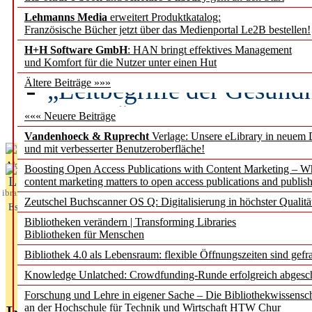
Lehmanns Media
erweitert Produktkatalog:
Künstliche Intelligenz a
Französische Bücher jetzt über das Medienportal Le2B bestellen!
besser zu verstehen
H+H Software GmbH
: HAN bringt effektives Management
und Komfort für die Nutzer unter einen Hut
„Leitbegriffe der Gesund
Ältere Beiträge »»»
des BIÖG erscheinen Ope
««« Neuere Beiträge
Vandenhoeck & Ruprecht
Verlage: Unsere eLibrary in neuem 
und mit verbesserter Benutzeroberfläche!
Aktuelles aus
Boosting Open Access Publications with Content Marketing – 
L
content marketing matters to open access publications and publish
ibrary
Zeutschel Buchscanner OS Q: Digitalisierung in höchster Qualitä
Essentials
Bibliotheken verändern | Transforming Libraries
Bibliotheken für Menschen
Bibliothek 4.0 als Lebensraum: flexible Öffnungszeiten sind gefra
Knowledge Unlatched: Crowdfunding-Runde erfolgreich abgesc
Forschung und Lehre in eigener Sache – Die Bibliothekwissensc
an der Hochschule für Technik und Wirtschaft HTW Chur