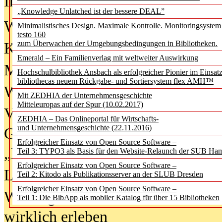
In der Ausgabe
06/2026
(August 20
„Knowledge Unlatched ist der bessere DEAL”
Was Hochschul­bibliotheken von i
Minimalistisches Design. Maximale Kontrolle. Monitoringsystem
testo 160
zum Überwachen der Umgebungsbedingungen in Bibliotheken.
Kinder in der digitalen Welt
Emerald – Ein Familienverlag mit weltweiter Auswirkung
Metadaten als Infrastruktur
Hochschulbibliothek Ansbach als erfolgreicher Pionier im Einsat
bibliothecas neuem Rückgabe- und Sortiersystem flex AMH™
Wenn Bots katalogisieren
Mit ZEDHIA der Unternehmensgeschichte
Mitteleuropas auf der Spur (10.02.2017)
Von Abschlusskleidern bis
ZEDHIA – Das Onlineportal für Wirtschafts-
und Unternehmensgeschichte (22.11.2016)
Geisterjagd-Ausrüstung in der
Erfolgreicher Einsatz von Open Source Software –
„Library of Things“ unterwegs
Teil 3: TYPO3 als Basis für den Website-Relaunch der SUB Ha
Erfolgreicher Einsatz von Open Source Software –
Lesen als Infrastrukturaufgabe
Teil 2: Kitodo als Publikationsserver an der SLUB Dresden
Erfolgreicher Einsatz von Open Source Software –
Wie Jugendliche Social Media
Teil 1: Die BibApp als mobiler Katalog für über 15 Bibliotheken
wirklich erleben