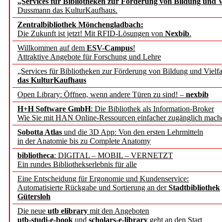
„Services für Bibliotheken zur Förderung von Bildung und Vi
angepasst
Dussmann das KulturKaufhaus.
Zentralbibliothek Mönchengladbach:
Wissenschaftskommunikati
Die Zukunft ist jetzt! Mit RFID-Lösungen von
Nexbib
.
Willkommen auf dem
ESV-Campus
!
konstruktiv!
Attraktive Angebote für Forschung und Lehre
„Services für Bibliotheken zur Förderung von Bildung und Vielfa
Mohr Siebeck übernimmt
das KulturKaufhaus
Open Library: Öffnen, wenn andere Türen zu sind! –
nexbib
und die Zeitschrift für 
H+H Software GmbH
: Die Bibliothek als Information-Broker
Wie Sie mit HAN Online-Ressourcen einfacher zugänglich mach
Francke Attempto
Sobotta Atlas
und die 3D App: Von den ersten Lehrmitteln
in der Anatomie bis zu Complete Anatomy
EBSCO Information Servic
bibliotheca
: DIGITAL – MOBIL – VERNETZT
Recherchefunktionen in
Ein rundes Bibliothekserlebnis für alle
Eine Entscheidung für Ergonomie und Kundenservice:
Automatisierte Rückgabe und Sortierung an der
Stadtbibliothek
Sorbisches Institut neu 
Gütersloh
Geschichte und kulturell
Die neue
utb elibrary
mit den Angeboten
utb-studi-e-book
und
scholars-e-library
geht an den Start