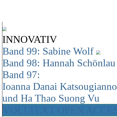
INNOVATIV
Band 99: Sabine Wolf
Band 98: Hannah Schönla
Band 97:
Ioanna Danai Katsougiann
und Ha Thao Suong Vu
VOLLTEXT OPEN ACCE