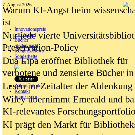
7. August 2026
Warum KI-Angst beim wissenschaft
ist
Innovationspreis
Nur jede vierte Universitätsbibliot
TIP Award
Bücher
Preservation-Policy
Stellenmarkt
KongressNews
Sonderhefte
Dua Lipa eröffnet Bibliothek für
Teilen
verbotene und zensierte Bücher in
Lesen im Zeitalter der Ablenkung
Zitierrichtlinien
Kontakt
Wiley übernimmt Emerald und ba
Impresssum
KI-relevantes Forschungsportfolio
KI prägt den Markt für Bibliothe